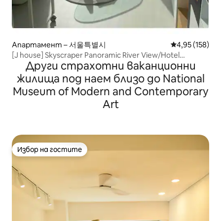
Апартамент – 서울특별시
Средна оценка
4,95 (158)
[J house] Skyscraper Panoramic River View/Hotel
Други страхотни ваканционни
Bedding/Hapjeong Station 2 minutes and Hongik
University Station 10 minutes.
жилища под наем близо до National
Museum of Modern and Contemporary
Art
Избор на гостите
Избор на гостите