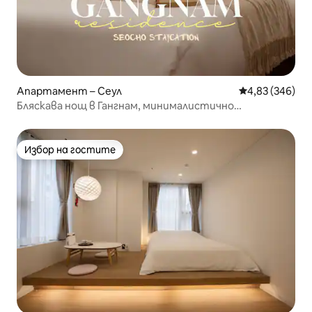
Апартамент – Сеул
Средна оценка
4,83 (346)
Бляскава нощ в Гангнам, минималистично
пространство в чисто бяло
Избор на гостите
Избор на гостите