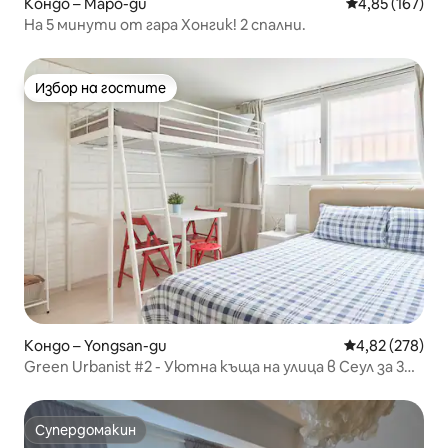
Кондо – Mapo-gu
Средна оценка
4,85 (167)
На 5 минути от гара Хонгик! 2 спални.
Избор на гостите
Избор на гостите
Кондо – Yongsan-gu
Средна оценка
4,82 (278)
Green Urbanist #2 - Уютна къща на улица в Сеул за 3
души
Супердомакин
Супердомакин