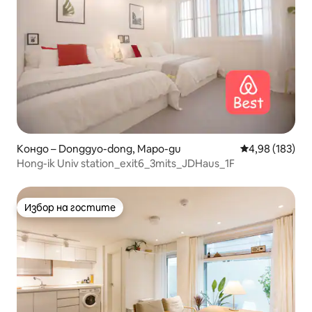
Кондо – Donggyo-dong, Mapo-gu
Средна оценка
4,98 (183)
Hong-ik Univ station_exit6_3mits_JDHaus_1F
Избор на гостите
Избор на гостите