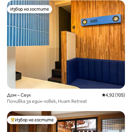
Избор на гостите
Избор на гостите
Дом – Сеул
Средна оценка
4,92 (105)
Почивка за един човек, Huam Retreat
Избор на гостите
Най-популярен избор на гостите