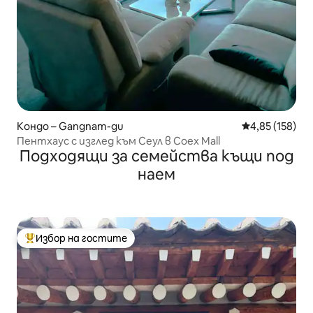
Кондо – Gangnam-gu
Средна оценка
4,85 (158)
Пентхаус с изглед към Сеул в Coex Mall
Подходящи за семейства къщи под
наем
Избор на гостите
Най-популярен избор на гостите