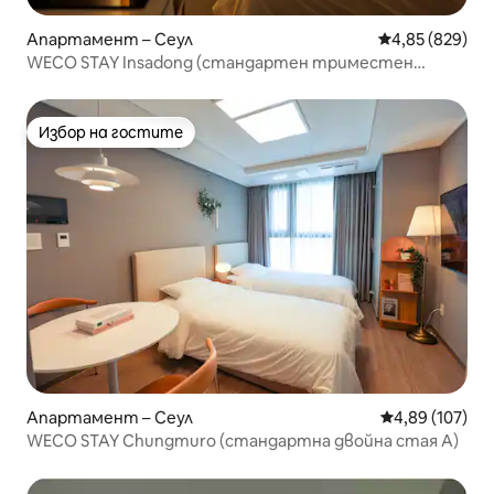
Апартамент – Сеул
Средна оценка
4,85 (829)
WECO STAY Insadong (стандартен триместен
апартамент)
Избор на гостите
Избор на гостите
Апартамент – Сеул
Средна оценка
4,89 (107)
WECO STAY Chungmuro (стандартна двойна стая A)