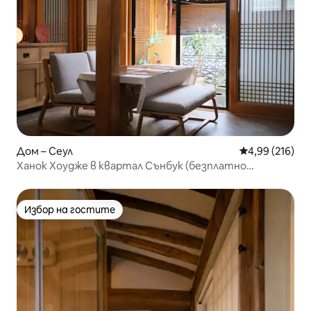
Дом – Сеул
Средна оценка
4,99 (216)
Ханок Хоудже в квартал Сънбук (безплатно
паркиране)
Избор на гостите
Избор на гостите