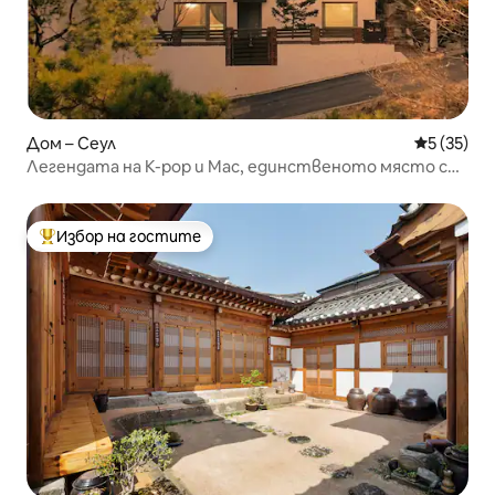
Дом – Сеул
Средна оц
5 (35)
Легендата на K-pop и Mac, единственото място с
предварителен избор и кемпер, 3 етажа, изглед към
планината, дворец „Гьонгбок“, къща на архитект
Избор на гостите
Най-популярен избор на гостите