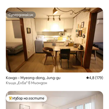
Супердомакин
Супердомакин
Кондо – Myeong-dong, Jung-gu
Средна оценк
4,8 (179)
Къща „Елба“ в Мьондон
Избор на гостите
Най-популярен избор на гостите