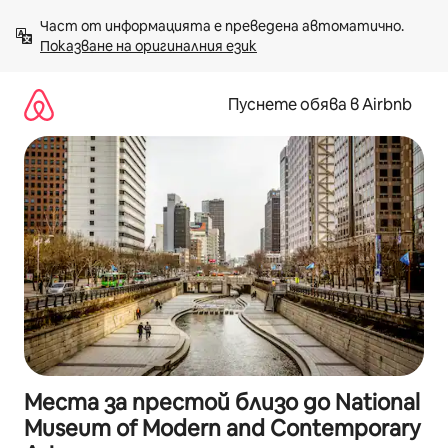
Пропускане
Част от информацията е преведена автоматично. 
към
Показване на оригиналния език
съдържанието
Пуснете обява в Airbnb
Места за престой близо до National
Museum of Modern and Contemporary