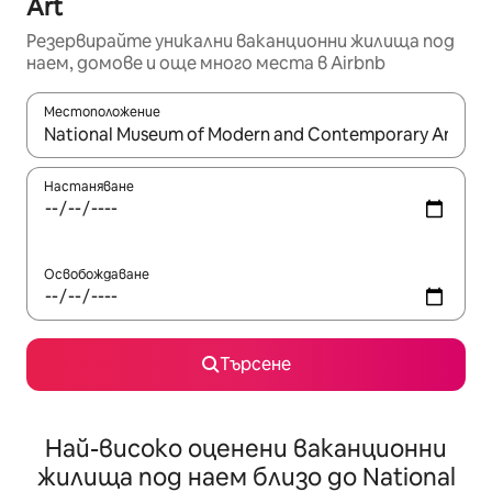
Art
Резервирайте уникални ваканционни жилища под
наем, домове и още много места в Airbnb
Местоположение
Когато резултатите се покажат, използвайте клавишите 
Настаняване
Освобождаване
Търсене
Най-високо оценени ваканционни
жилища под наем близо до National