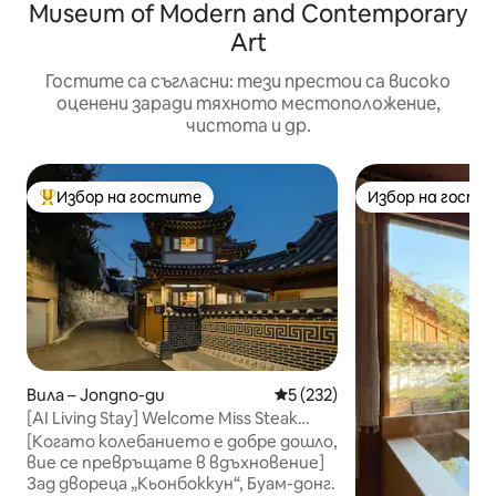
Museum of Modern and Contemporary
Art
Гостите са съгласни: тези престои са високо
оценени заради тяхното местоположение,
чистота и др.
Избор на гостите
Избор на гости
Най-популярен избор на гостите
Избор на гости
Вила – Jongno-gu
Средна оценка: 5 от 5, 232
5 (232)
[AI Living Stay] Welcome Miss Steak
House – Отделна къща ханок в Буам-
[Когато колебанието е добре дошло,
дон, Джонгно
вие се превръщате в вдъхновение]
Зад двореца „Кьонбоккун“, Буам-донг.