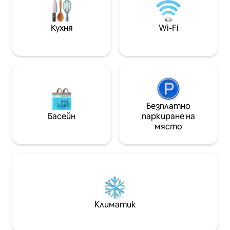
познатото си р
топ 1% от „Предпочитани от
не правите нищо
гостите“ Въпреки това най-често
съсредоточите 
Кухня
Wi-Fi
срещаните думи в отзивите са Не
със себе си или 
ставаше въпрос за числа или обяви, а
# London Bagel 
за „гостоприемство“. Дворецът
места като пека
„Кьонбоккун“, „Сеочон“ и „Букчон“ са
да се разходите
наблизо и Свързва се с всяка точка в
атракции като 
Сеул от автобусната спирка пред
Gyeongbokgung, Ik
вратата. Ако сте се колебали, дори
☺️ [Базовата цена е за двама души] *
това колебание е добре дошло. В
Допълнително ли
Безплатно
Буам-донг – вашият собствен Сеул.
вона (до 4 души
Басейн
паркиране на
- ма души) * За р
място
повече души се 
допълнително спално
настаняване/та
освобождаване] * 20 000 корейски
вона на час (до 1 час) * Ако има
хора на посещен
резервираните 
премахнати без
Климатик
средствата🙏