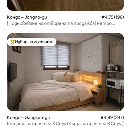
Кондо – Jongno-gu
Средна оценка
4,75 (196)
[Подновяване на отворената продажба] Ретро
убежище в 서촌
Избор на гостите
Най-популярен избор на гостите
Кондо – Gangseo-gu
Средна оценка
4,89 (397)
Къщата на приятел в Сеул (Къща на приятел в Сеул.)