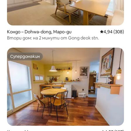
Кондо – Dohwa-dong, Mapo-gu
Средна оценка
4,94 (308)
Втори дом: на 2 минути от Gong deok stn.
Супердомакин
Супердомакин