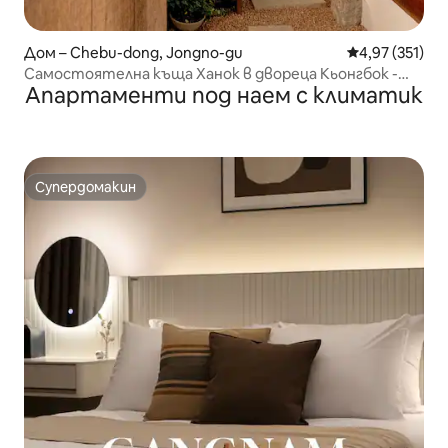
Дом – Chebu-dong, Jongno-gu
Средна оценка
4,97 (351)
Самостоятелна къща Ханок в двореца Кьонгбок -
Апартаменти под наем с климатик
Private Hanok House at Gyeongbokgung
Супердомакин
Супердомакин