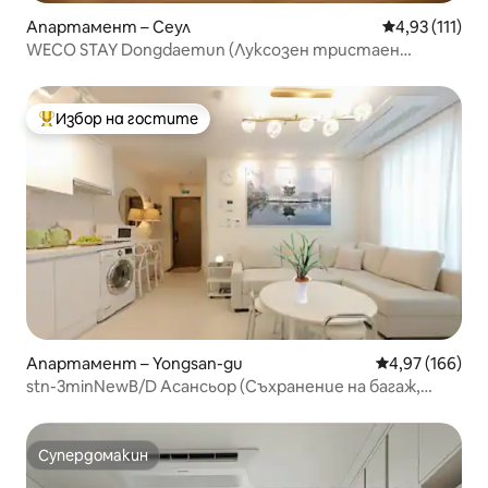
Апартамент – Сеул
Средна оценк
4,93 (111)
WECO STAY Dongdaemun (Луксозен тристаен
апартамент B_1)
Избор на гостите
Най-популярен избор на гостите
Апартамент – Yongsan-gu
Средна оценка
4,97 (166)
stn-3minNewB/D Асансьор (Съхранение на багаж,
Безплатен паркинг)
Супердомакин
Супердомакин