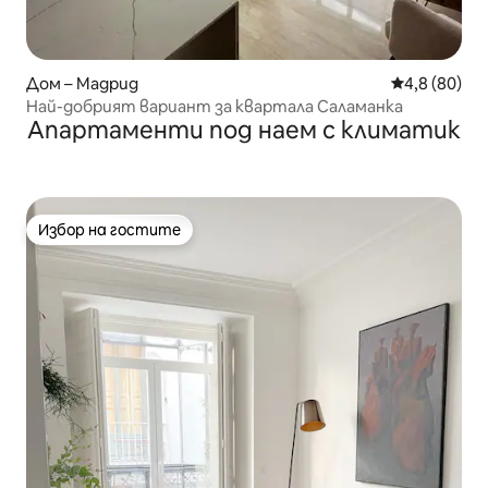
Дом – Мадрид
Средна оцен
4,8 (80)
Най-добрият вариант за квартала Саламанка
Апартаменти под наем с климатик
Избор на гостите
Избор на гостите