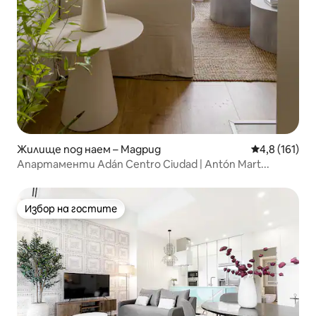
Жилище под наем – Мадрид
Средна оценк
4,8 (161)
Апартаменти Adán Centro Ciudad | Antón Mart...
Избор на гостите
Избор на гостите