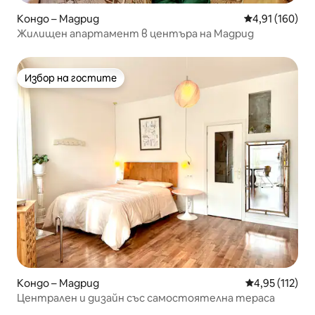
Кондо – Мадрид
Средна оценка
4,91 (160)
Жилищен апартамент в центъра на Мадрид
Избор на гостите
Избор на гостите
Кондо – Мадрид
Средна оценка
4,95 (112)
Централен и дизайн със самостоятелна тераса