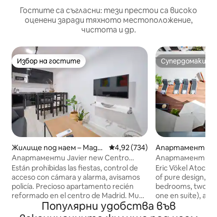
Гостите са съгласни: тези престои са високо
оценени заради тяхното местоположение,
чистота и др.
Избор на гостите
Супердомакин
Избор на гостите
Супердомакин
Жилище под наем – Мадр
Средна оценка: 4,92 от 5, 734
4,92 (734)
Апартамент с о
ид
не – Мадрид
Апартаменти Javier new Centro
Апартаменти Eri
Atocha Wifi...
до Аточа, моде
Están prohibidas las fiestas, control de
Eric Vökel Atocha 
acceso con cámara y alarma, avisamos
of pure design, fe
policía. Precioso apartamento recién
bedrooms, two ba
reformado en el centro de Madrid. Muy
one en suite), a sty
Популярни удобства във
acogedor y luminoso en el centro de
and a fully equipp
Madrid, casco histórico. Cuenta con WiFi
importantly, it of