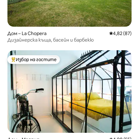
Дом – La Chopera
Средна оценк
4,82 (87)
Дизайнерска къща, басейн и барбекю
Избор на гостите
Най-популярен избор на гостите