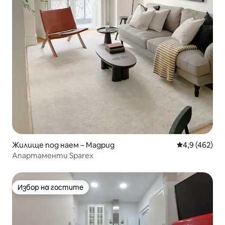
Жилище под наем – Мадрид
Средна оценк
4,9 (462)
Апартаменти Sparex
Избор на гостите
Избор на гостите