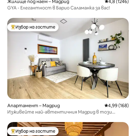
Жилище под наем – Мадрид
Средна оценка
4,8 (1246)
GYA - Елегантност в Барио Саламанка за вас!
Избор на гостите
Най-популярен избор на гостите
Апартамент – Мадрид
Средна оценка
4,99 (168)
Изживейте най-автентичния Мадрид в този
апартамент в Ретиро
Избор на гостите
Най-популярен избор на гостите