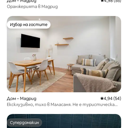
Дом – Мадрид
Средна оценк
4,98 (55)
Оранжерията в Мадрид
Избор на гостите
Избор на гостите
Дом – Мадрид
Средна оценк
4,94 (54)
Ексклузивно, тихо в Маласаня. Не е туристическа
зона.
Супердомакин
Супердомакин