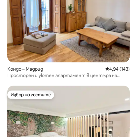
Кондо – Мадрид
Средна оценка
4,94 (143)
Просторен и уютен апартамент в центъра на
Мадрид
Избор на гостите
Избор на гостите