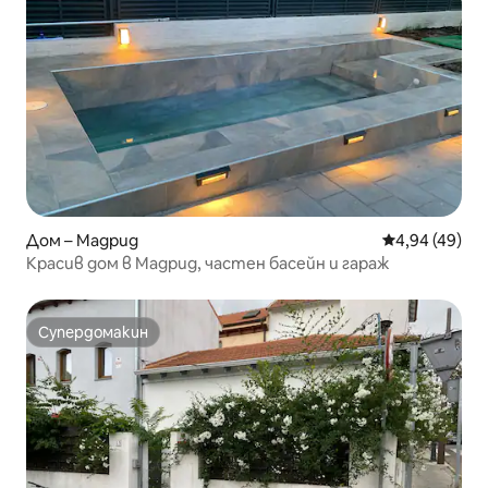
Дом – Мадрид
Средна оценк
4,94 (49)
Красив дом в Мадрид, частен басейн и гараж
Супердомакин
Супердомакин