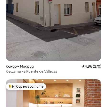
Кондо – Мадрид
Средна оценка
4,96 (270)
Къщата на Puente de Vallecas
Избор на гостите
Най-популярен избор на гостите