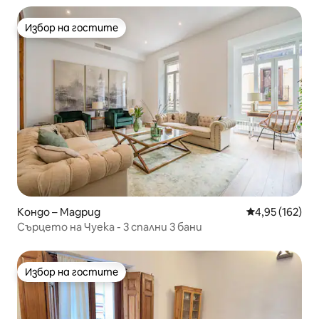
Избор на гостите
Избор на гостите
Кондо – Мадрид
Средна оценка
4,95 (162)
Сърцето на Чуека - 3 спални 3 бани
Избор на гостите
Избор на гостите