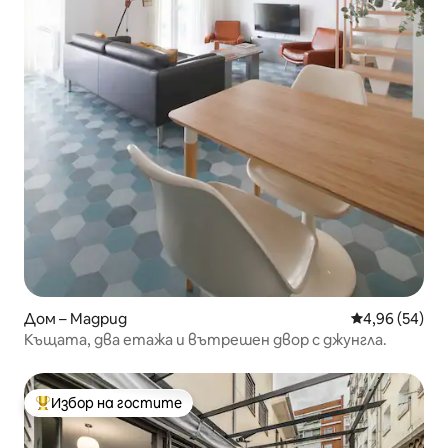
Дом – Мадрид
Средна оценк
4,96 (54)
Къщата, два етажа и вътрешен двор с джунгла.
Избор на гостите
Най-популярен избор на гостите