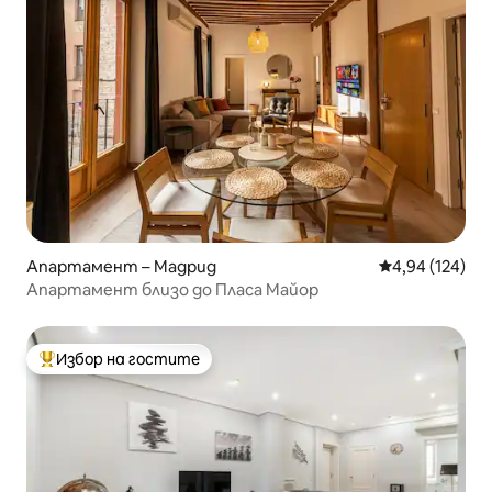
Апартамент – Мадрид
Средна оценка
4,94 (124)
Апартамент близо до Пласа Майор
Избор на гостите
Най-популярен избор на гостите