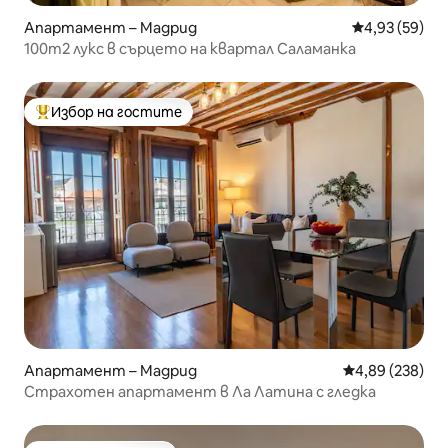
Апартамент – Мадрид
Средна оценк
4,93 (59)
100m2 лукс в сърцето на квартал Саламанка
Избор на гостите
Най-популярен избор на гостите
Апартамент – Мадрид
Средна оценка
4,89 (238)
Страхотен апартамент в Ла Латина с гледка