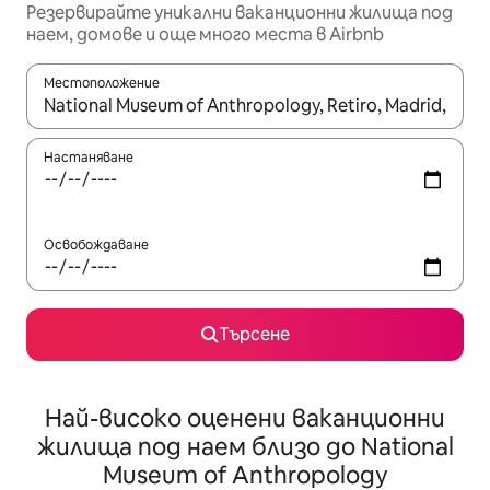
Резервирайте уникални ваканционни жилища под
наем, домове и още много места в Airbnb
Местоположение
Когато резултатите се покажат, използвайте клавишите 
Настаняване
Освобождаване
Търсене
Най-високо оценени ваканционни
жилища под наем близо до National
Museum of Anthropology