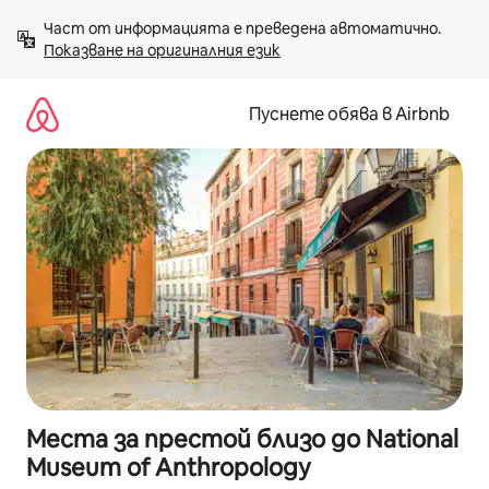
Пропускане
Част от информацията е преведена автоматично. 
към
Показване на оригиналния език
съдържанието
Пуснете обява в Airbnb
Места за престой близо до National
Museum of Anthropology