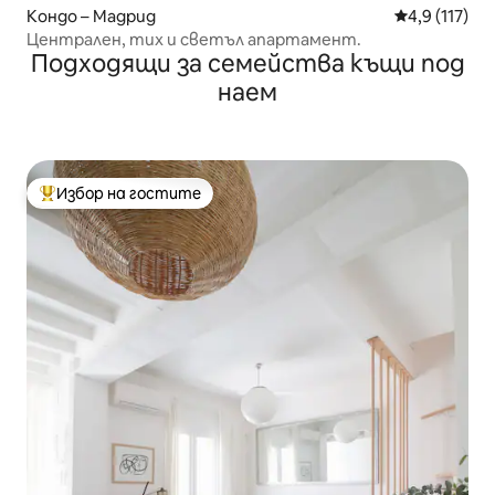
Кондо – Мадрид
Средна оценк
4,9 (117)
Централен, тих и светъл апартамент.
Подходящи за семейства къщи под
наем
Избор на гостите
Най-популярен избор на гостите