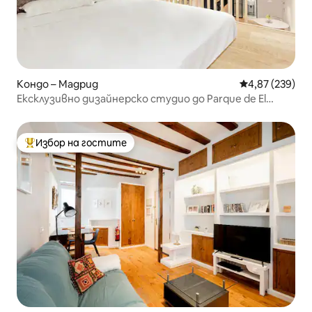
Кондо – Мадрид
Средна оценка
4,87 (239)
Ексклузивно дизайнерско студио до Parque de El
Retiro
Избор на гостите
Най-популярен избор на гостите