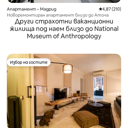
Апартамент – Мадрид
Средна оценка
4,87 (210)
Новоремонтиран апартамент близо до Аточа
Други страхотни ваканционни
жилища под наем близо до National
Museum of Anthropology
Избор на гостите
Избор на гостите