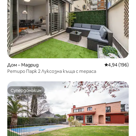
Дом – Мадрид
Средна оценка
4,94 (196)
Ретиро Парк 2 Луксозна къща с тераса
Супердомакин
Супердомакин