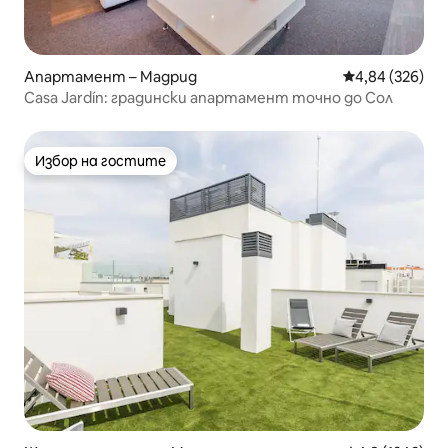
Апартамент – Мадрид
Средна оценка
4,84 (326)
Casa Jardín: градински апартамент точно до Сол
Избор на гостите
Избор на гостите