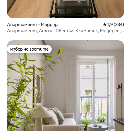
Апартамент – Мадрид
Средна оценк
4,9 (334)
Апартамент, Аточа, Светъл, Климатик, Модерен,
Wi-Fi
Избор на гостите
Избор на гостите