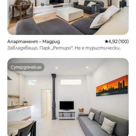
Апартамент – Мадрид
Средна оценка
4,92 (100)
Завладяващо. Парк „Ретиро“. Не е туристически.
Супердомакин
Супердомакин