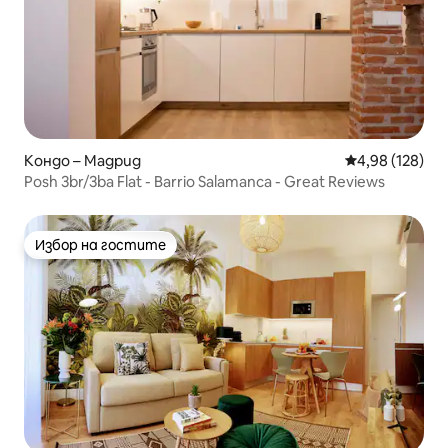
Кондо – Мадрид
Средна оценка
4,98 (128)
Posh 3br/3ba Flat - Barrio Salamanca - Great Reviews
Избор на гостите
Избор на гостите