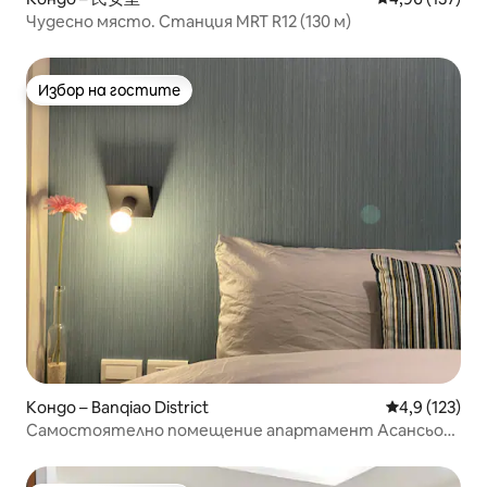
Чудесно място. Станция MRT R12 (130 м)
Избор на гостите
Избор на гостите
Кондо – Banqiao District
Средна оценк
4,9 (123)
Самостоятелно помещение апартамент Асансьор
малък апартамент