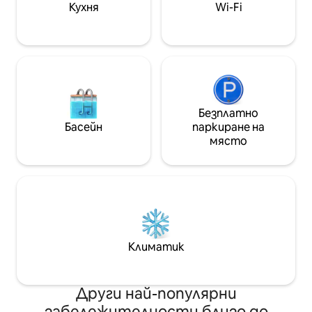
за душ, самобръс
Кухня
Wi-Fi
клиника Center, десет минути с кола
шампоан), сешоа
до болница Taipei и Taipei Changgeng
чайник, хладилник Други неща, ко
На ▣ долния етаж има няколко
да имате предвид • Абсолю
денонощни магазина - All Union,
задоволителнот
Carrefour - всичко това в рамките на
и чистота в къ
8 минути пеша На 32 км ▣ от
чисто и хигиенично # Напомн
летище Таоюан, на около 1 час с
да затворите ц
трансфер до метрото на
електричество 
Безплатно
летището, на около 40 минути с
включително кли
Басейн
паркиране на
такси ▣ 3 спирки от метрото на
проверите вещи
място
летище Сонгшан, на около 10
напускате, а ак
минути с кола, без смяна на линията
ще трябва да п
▣ Намира се в центъра на Тайпе,
за да ги изпрат
област Да'ан • От гара Тайпе
да се справите с
метрото е на около 13 минути с кола
Моля, имайте п
От търговския район Xinyi метрото
използване на к
е на около 10 минути с кола На около
дома. В случай н
15 минути с кола от търговския
повреда трябва 
Климатик
район Yongkang Dongmen,
разходите за пр
учредителния магазин Ding Tai Fung
подмяна на нови. # Бе
Намира се на около 5 минути с влак
допълнителна ус
от Мемориалната зала Куни Ят -
Други най-популярни
кърпи по време 
Сен. На 10 минути от Тайпе Арена с
забележителности близо до