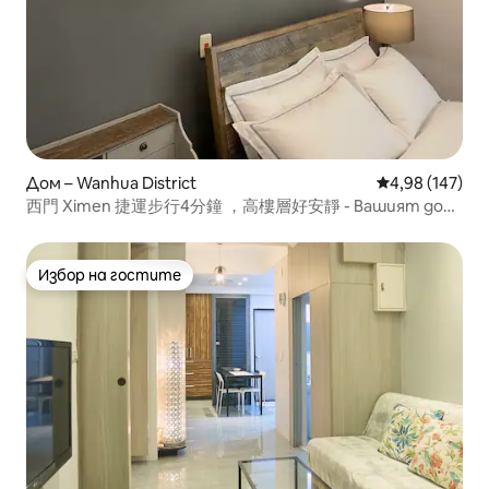
Дом – Wanhua District
Средна оценка
4,98 (147)
西門 Ximen 捷運步行4分鐘 ，高樓層好安靜 - Вашият дом
далеч от дома
Избор на гостите
Избор на гостите