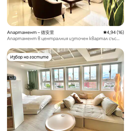
Апартамент – 德安里
Средна оценк
4,94 (16)
Апартамент в централния източен квартал със
слънчева светлина и спокойствие
Избор на гостите
Избор на гостите