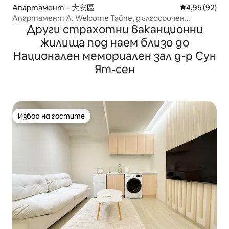
Апартамент – 大安區
Средна оценк
4,95 (92)
Апартамент A. Welcome Тайпе, дългосрочен
Други страхотни ваканционни
престой, 3 минути MRT 短月租6-8折
жилища под наем близо до
Национален мемориален зал д-р Сун
Ят-сен
Избор на гостите
Избор на гостите