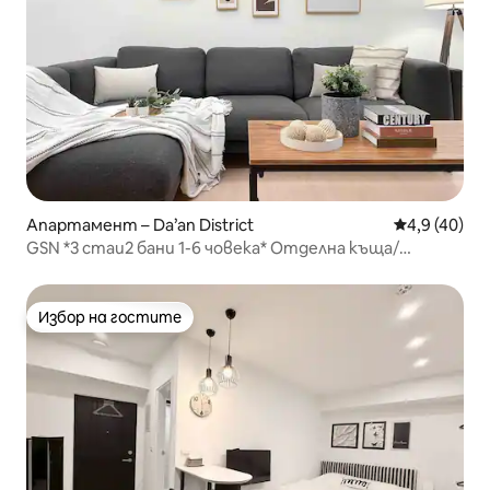
Апартамент – Da’an District
Средна оцен
4,9 (40)
GSN *3 стаи2 бани 1-6 човека* Отделна къща/
Мемориал на основателя на страната, 5 минути
пеша от метрото/цяла кухня, дългосрочно наемане
Избор на гостите
Избор на гостите