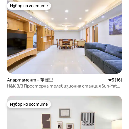
Избор на гостите
Избор на гостите
Апартамент – 華聲里
Средна оц
5 (16)
H&K 3/3 Просторна телевизионна станция Sun-Yat
Sen & TPE Dome
Избор на гостите
Избор на гостите