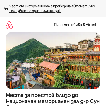
Пропускане
Част от информацията е преведена автоматично. 
към
Показване на оригиналния език
съдържанието
Пуснете обява в Airbnb
Места за престой близо до
Национален мемориален зал д-р Сун