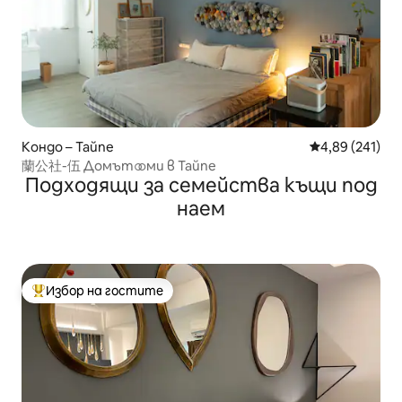
Кондо – Тайпе
Средна оценка
4,89 (241)
蘭公社-伍 Домът ⚭ ми в Тайпе
Подходящи за семейства къщи под
наем
Избор на гостите
Най-популярен избор на гостите