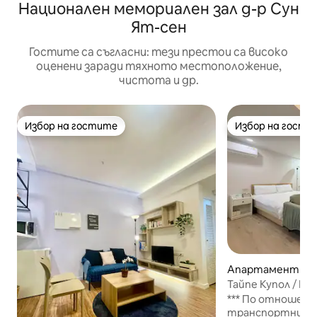
Национален мемориален зал д-р Сун
Ят-сен
Гостите са съгласни: тези престои са високо
оценени заради тяхното местоположение,
чистота и др.
Избор на гостите
Избор на гости
Избор на гостите
Избор на гости
Апартамент –
Тайпе Купол / MR
Месечно (D)
*** По отношени
транспортните