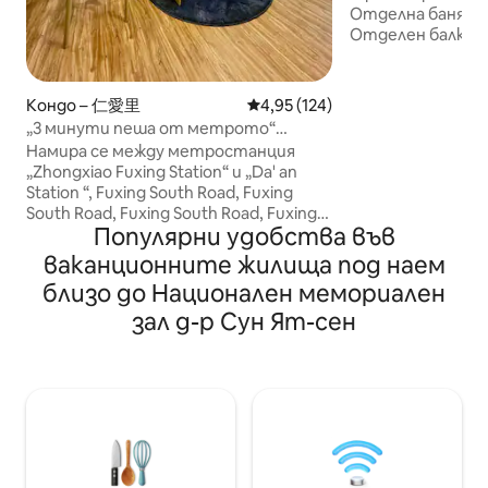
Отделна баня, б
Отделен балкон 
@ Самостоятелн
цифров код, вре
настаняване е г
Кондо – 仁愛里
Средна оценка: 4,95 от 5, 124
4,95 (124)
метростанциите
„3 минути пеша от метрото“
Dunhua и National
Тайпей Чжунсяо Фусин Източен
Намира се между метростанция
Memorial Hall (сам
район Даан Индивидуална стая
„Zhongxiao Fuxing Station“ и „Da' an
минути пеша), р
Тайпей Даан Дист.
Station “, Fuxing South Road, Fuxing
екзотични кухни 
South Road, Fuxing South Road, Fuxing
универсални маг
Популярни удобства във
South Road, 3 метростанции
центрове на комп
наблизо, Near Eastern Business District,
ваканционните жилища под наем
са на пешеходно
Xinyi 101 Business District, Taipei Arena,
дизайнерска и уд
близо до Национален мемориален
Big Dome, Huashan Wenchu Park,
избор за кратко
Yongkang Dongmen Shopping District;
зал д-р Сун Ят-сен
*** За да се изк
Nangang, Neihu Metro Direct Access
моля, помислете 
Изход от станция▣ MRT Zhongxiao
*** Безплатни удо
Fuxing на 2 3 минути пеша.Можете
интернет, микр
да се разходите до близкия квартал
кабелна телеви
на универсалния магазин Полицейски
климатик, пера
участък на ▣ долния етаж, добра
принадлежности 
охрана ▣ Разходка до болница Renai,
хавлия за баня, 
болница Cathay, болница Hongen,