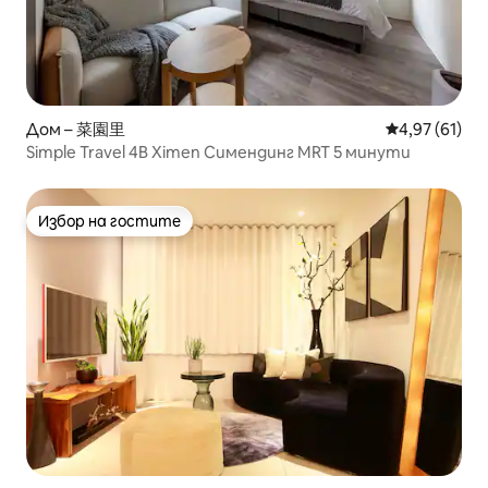
Дом – 菜園里
Средна оценк
4,97 (61)
Simple Travel 4B Ximen Симендинг MRT 5 минути
Избор на гостите
Избор на гостите