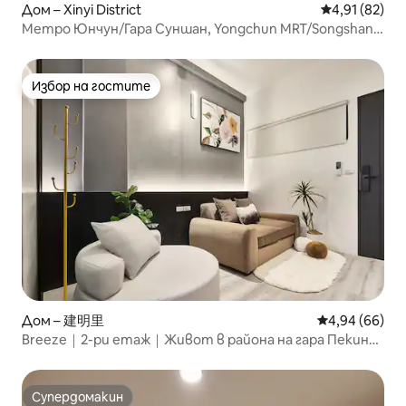
Дом – Xinyi District
Средна оценк
4,91 (82)
Метро Юнчун/Гара Суншан, Yongchun MRT/Songshan
Train Station
Избор на гостите
Избор на гостите
Дом – 建明里
Средна оценк
4,94 (66)
Breeze｜2-ри етаж｜Живот в района на гара Пекин｜
Разходка по улица Чифенг｜MRT Беймен｜Близо до
гара Тайпе｜Храна и пазаруване｜Леко метро до
летището
Супердомакин
Супердомакин