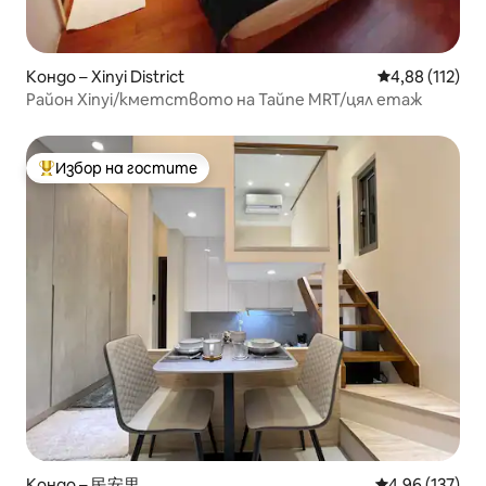
Кондо – Xinyi District
Средна оценка
4,88 (112)
Район Xinyi/кметството на Тайпе MRT/цял етаж
Избор на гостите
Най-популярен избор на гостите
Кондо – 民安里
Средна оценка
4,96 (137)