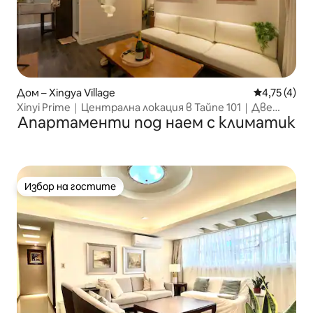
Дом – Xingya Village
Средна оцен
4,75 (4)
Xinyi Prime｜Централна локация в Тайпе 101｜Две
Апартаменти под наем с климатик
спални и всекидневна｜Луксозен жилищен комплекс
Xinyi｜Жилищен комплекс 101｜Тих и комфортен
градски оазис
Избор на гостите
Избор на гостите