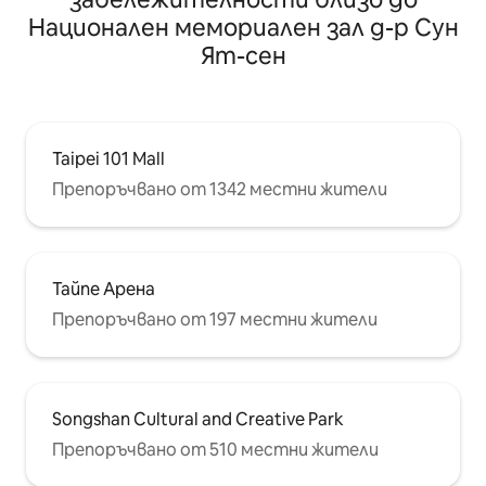
МРТ От Симендинг, на около 10
Национален мемориален зал д-р Сун
минути с влак От горския парк
„Да'ан “, на около 8 минути от
Ят-сен
метрото Наблизо има станции на
Ubike за ▣ отдаване под наем на
велосипеди ▣ Uber Eats & Food Panda
Food денонощно
Taipei 101 Mall
Препоръчвано от 1342 местни жители
Тайпе Арена
Препоръчвано от 197 местни жители
Songshan Cultural and Creative Park
Препоръчвано от 510 местни жители