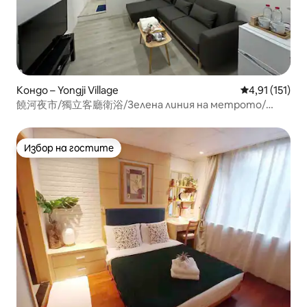
Кондо – Yongji Village
Средна оценк
4,91 (151)
饒河夜市/獨立客廳衛浴/Зелена линия на метрото/
Центърът на Тайпе
Избор на гостите
Избор на гостите