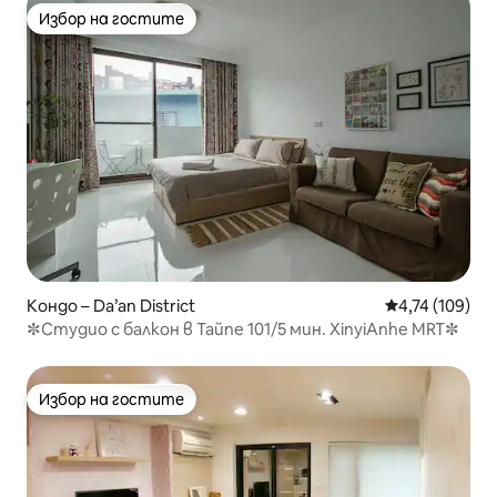
Избор на гостите
Избор на гостите
Кондо – Da’an District
Средна оценка
4,74 (109)
✼Студио с балкон в Тайпе 101/5 мин. XinyiAnhe MRT✼
Избор на гостите
Избор на гостите