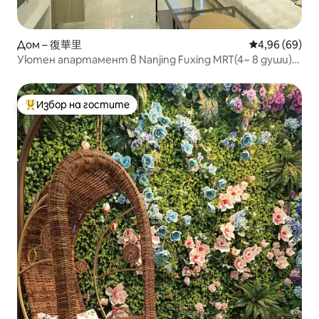
Дом – 復華里
Средна оценк
4,96 (69)
Уютен апартамент в Nanjing Fuxing MRT(4~ 8 души)
南京復興2分鐘
Избор на гостите
Най-популярен избор на гостите