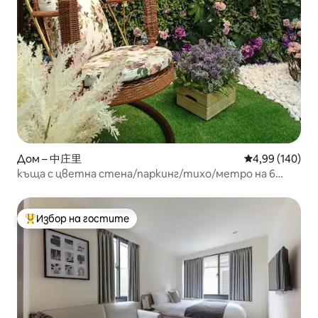
Дом – 中庄里
Средна оценка
4,99 (140)
къща с цветна стена/паркинг/тихо/метро на 6
минути
Избор на гостите
Най-популярен избор на гостите