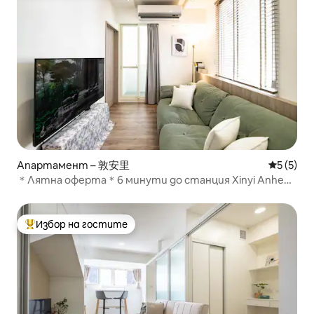
Апартамент – 敦安里
Средна о
5 (5)
＊Лятна оферта＊6 минути до станция Xinyi Anhe｜
Балкон｜DN7
Избор на гостите
Най-популярен избор на гостите