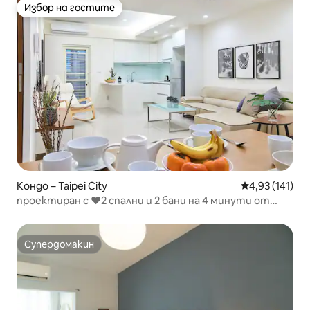
Избор на гостите
Избор на гостите
Кондо – Taipei City
Средна оценка
4,93 (141)
проектиран с ❤2 спални и 2 бани на 4 минути от
метростанция City Hall
Супердомакин
Супердомакин