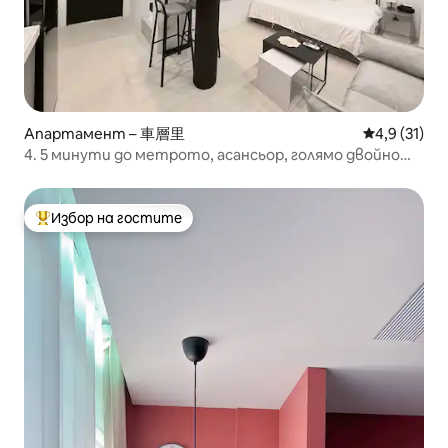
Апартамент – 車層里
Средна оцен
4,9 (31)
4. 5 минути до метрото, асансьор, голямо двойно
легло, огромна арена, улица за пушене и храна
Избор на гостите
Най-популярен избор на гостите