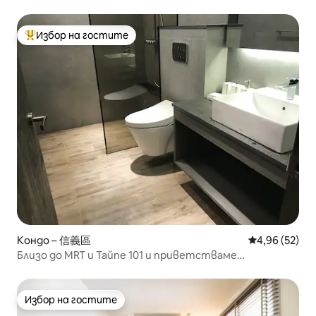
Избор на гостите
Най-популярен избор на гостите
Кондо – 信義區
Средна оценк
4,96 (52)
Близо до MRT и Тайпе 101 и приветстваме
дългосрочен престой на екипи月租優惠
Избор на гостите
Избор на гостите