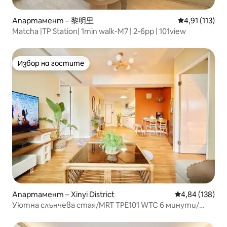
Апартамент – 黎明里
Средна оценк
4,91 (113)
Matcha |TP Station| 1min walk-M7 | 2-6pp | 101view
Избор на гостите
Избор на гостите
Апартамент – Xinyi District
Средна оценка
4,84 (138)
Уютна слънчева стая/MRT TPE101 WTC 6 минути/
Семейно посрещане