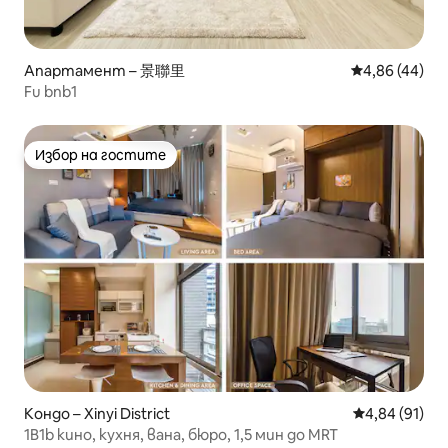
Апартамент – 景聯里
Средна оценк
4,86 (44)
Fu bnb1
Избор на гостите
Избор на гостите
Кондо – Xinyi District
Средна оценк
4,84 (91)
1B1b кино, кухня, вана, бюро, 1,5 мин до MRT