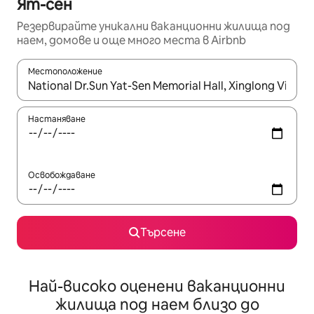
Ят-сен
Резервирайте уникални ваканционни жилища под
наем, домове и още много места в Airbnb
Местоположение
Когато резултатите се покажат, използвайте клавишите 
Настаняване
Освобождаване
Търсене
Най-високо оценени ваканционни
жилища под наем близо до