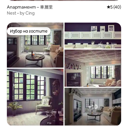
Апартамент – 車層里
Средна оц
5 (40)
Nest • by Cing
Избор на гостите
Избор на гостите