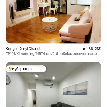
Кондо – Xinyi District
Средна оценка
4,86 (213)
TP101/Ximending/MRT/Loft/2-6 човека/месечен наем
Избор на гостите
Най-популярен избор на гостите