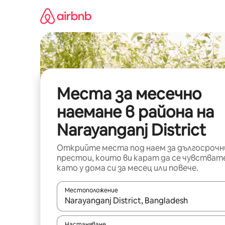
Пропускане
към
съдържанието
Места за месечно
наемане в района на
Narayanganj District
Открийте места под наем за дългосрочн
престои, които ви карат да се чувстват
като у дома си за месец или повече.
Местоположение
Когато резултатите се покажат, използвайт
Настаняване