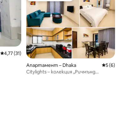
Средна оценка: 4,77 от 5, 31 отзива
4,77 (31)
Апартамент – Dhaka
Средна оценка: 
5 (6)
ището
Citylights – колекция „Ричмънд
Престиж“