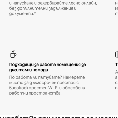
и напускане и резервирайте лесно онлайн,
н
без допълнителни задължения и
м
документи.*
т
Подходящи за работа помещения за
Т
дигитални номади
A
По работа ли пътувате? Намерете
а
място за дългосрочен престой с
с
високоскоростен Wi-Fi и обособени
п
работни пространства.