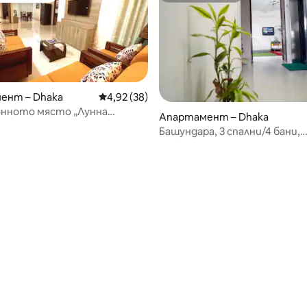
ент – Dhaka
Средна оценка: 4,92 от 5, 38 отзива
4,92 (38)
онното място „Лунна
Апартамент – Dhaka
“ в Башундара
Башундара, 3 спални/4 бани,
първокласен апартамент,
3 климатика, близо до лет