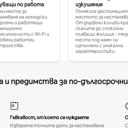
уващи по работа
изкушение
ни места за
Понякога дестинацият
аняване на номадски
мястото за настанява
роени и работещи
От дървени колиби кр
анционно
скалите до спокойни
есионалисти с Wi-Fi и
плаващи жилища – тез
обени работни
места под наем са
транства.
изпълнени с уникални
характеристики.
 и предимства за по-дългосрочн
Гъвкавост, от която се нуждаете
О
Изберете точните дати за настаняване
С