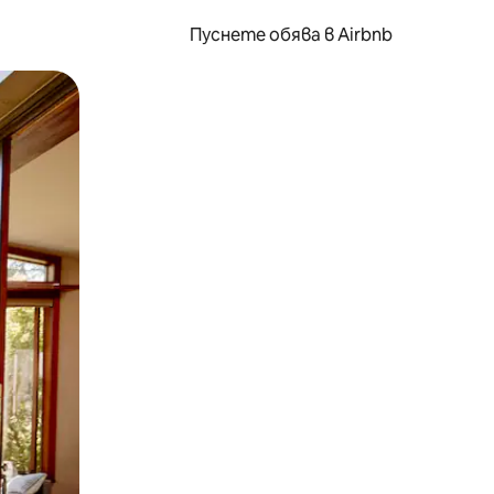
Пуснете обява в Airbnb
окосване или плъзгане.