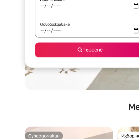
Освобождаване
Търсене
Ме
Супердомакин
Избор 
Супердомакин
Избор 