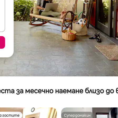
ста за месечно наемане близо до 
на гостите
Супердомакин
на гостите
Супердомакин