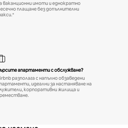
а ваканционни имоти и еднократно
есечно плащане без допълнителни
акси.*
ърсите апартаменти с обслужване?
irbnb разполага с напълно обзаведени
партаменти, идеални за настаняване на
лужители, корпоративни жилища и
реместване.