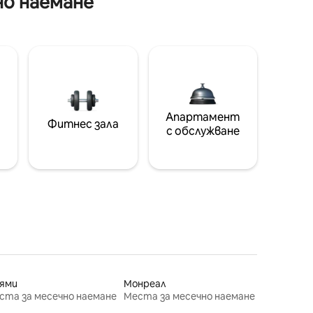
но наемане
Апартамент
Фитнес зала
с обслужване
ями
Монреал
ста за месечно наемане
Места за месечно наемане