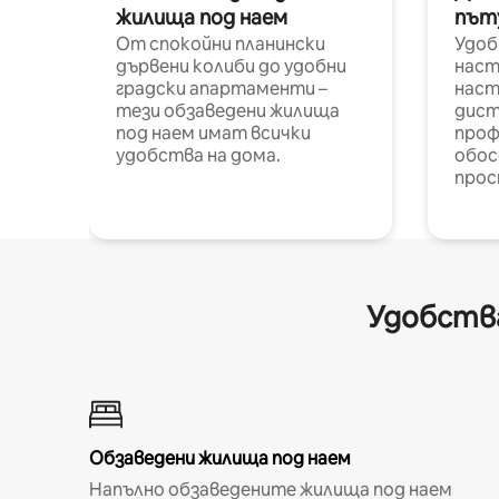
жилища под наем
път
От спокойни планински
Удоб
дървени колиби до удобни
наст
градски апартаменти –
наст
тези обзаведени жилища
дист
под наем имат всички
проф
удобства на дома.
обос
прос
Удобства
Обзаведени жилища под наем
Напълно обзаведените жилища под наем