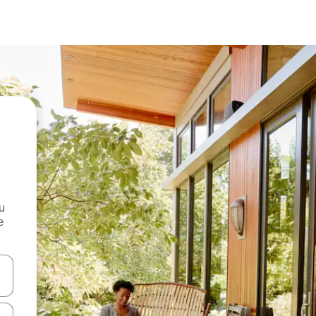
и
е
е клавишите със стрелки нагоре и надолу или навигирайте с д