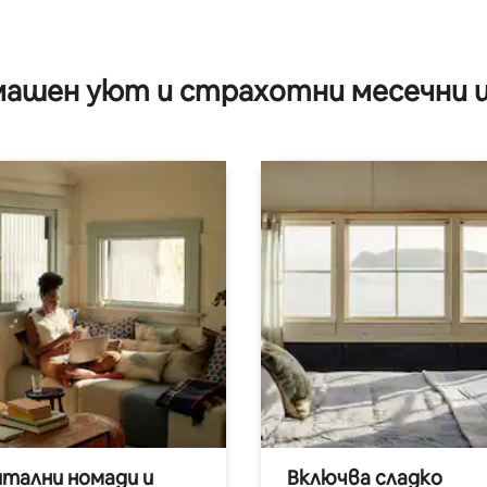
 от 5, 3 отзива
ашен уют и страхотни месечни 
итални номади и
Включва сладко