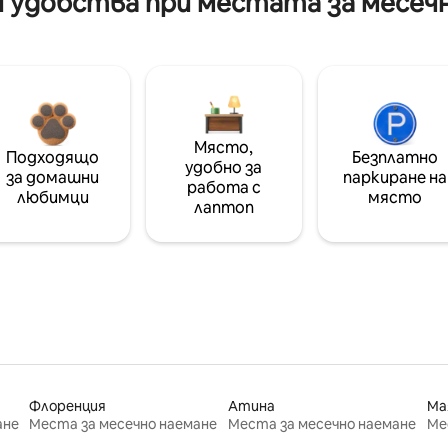
 удобства при местата за месеч
Място,
Подходящо
Безплатно
удобно за
за домашни
паркиране на
работа с
любимци
място
лаптоп
Флоренция
Атина
Ма
ане
Места за месечно наемане
Места за месечно наемане
Ме