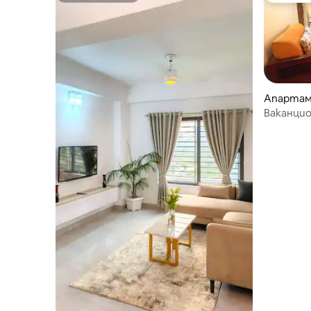
Апартам
Ваканци
светлина