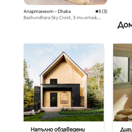
Апартамент – Dhaka
Средна оценка: 5
5 (3)
Bashundhara Sky Crest, 3-ти етаж,
Дом
семеен апартамент с 3 спални
Напълно обзаведени
Диг