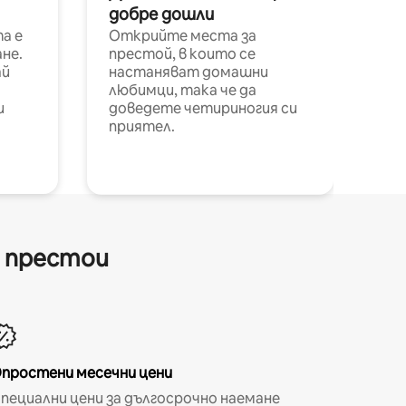
добре дошли
а е
Открийте места за
не.
престой, в които се
ай
настаняват домашни
любимци, така че да
и
доведете четириногия си
приятел.
и престои
простени месечни цени
пециални цени за дългосрочно наемане