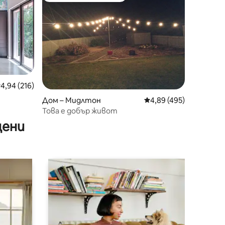
редна оценка: 4,94 от 5, 216 отзива
4,94 (216)
Дом – Мидлтон
Средна оценка: 4,89 
4,89 (495)
Това е добър живот
цени