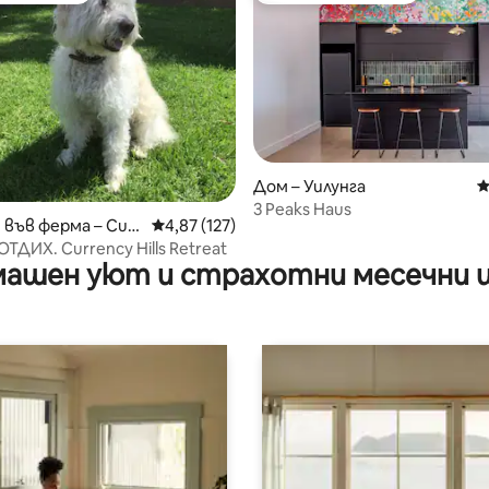
Дом – Уилунга
С
3 Peaks Haus
т 5, 216 отзива
във ферма – Curr
Средна оценка: 4,87 от 5, 127 отзива
4,87 (127)
ek
ТДИХ. Currency Hills Retreat
ашен уют и страхотни месечни 