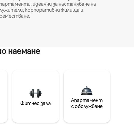
партаменти, идеални за настаняване на
лужители, корпоративни жилища и
реместване.
но наемане
Апартамент
Фитнес зала
с обслужване