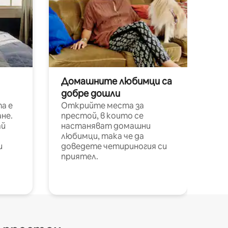
Домашните любимци са
добре дошли
а е
Открийте места за
не.
престой, в които се
ай
настаняват домашни
любимци, така че да
и
доведете четириногия си
приятел.