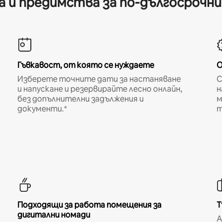
 и предимства за по-дългосрочн
Гъвкавост, от която се нуждаете
О
Изберете точните дати за настаняване
С
и напускане и резервирайте лесно онлайн,
н
без допълнителни задължения и
м
документи.*
т
Подходящи за работа помещения за
Т
дигитални номади
A