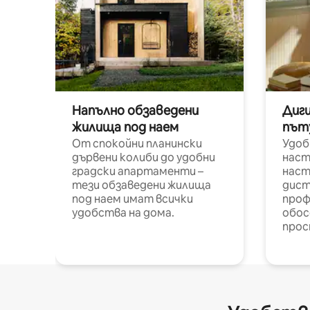
Напълно обзаведени
Диг
жилища под наем
път
От спокойни планински
Удоб
дървени колиби до удобни
наст
градски апартаменти –
наст
тези обзаведени жилища
дист
под наем имат всички
проф
удобства на дома.
обос
прос