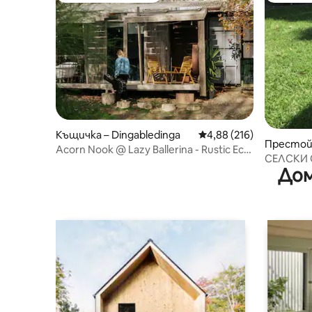
Къщичка – Dingabledinga
Средна оценка: 4,88 о
4,88 (216)
Престой 
Acorn Nook @ Lazy Ballerina - Rustic Eco
ency Cre
СЕЛСКИ О
Tiny Home
Дом