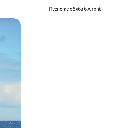
Пуснете обява в Airbnb
окосване или плъзгане.