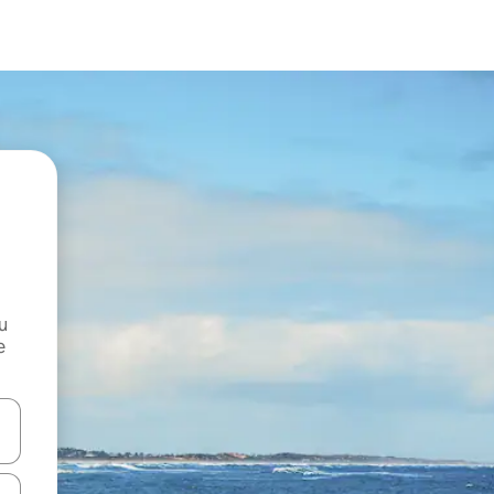
и
е
е клавишите със стрелки нагоре и надолу или навигирайте с д