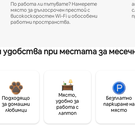
По работа ли пътувате? Намерете
а
място за дългосрочен престой с
с
високоскоростен Wi-Fi и обособени
п
работни пространства.
 удобства при местата за месеч
Място,
Подходящо
Безплатно
удобно за
за домашни
паркиране на
работа с
любимци
място
лаптоп