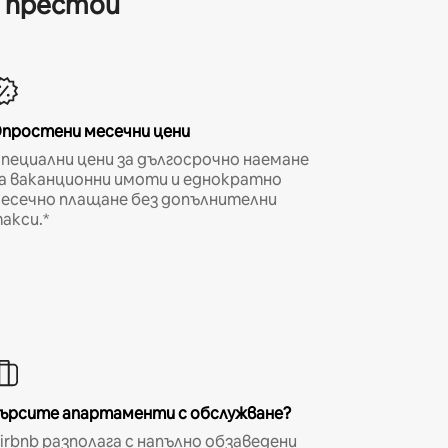
и престои
простени месечни цени
пециални цени за дългосрочно наемане
а ваканционни имоти и еднократно
есечно плащане без допълнителни
акси.*
ърсите апартаменти с обслужване?
irbnb разполага с напълно обзаведени