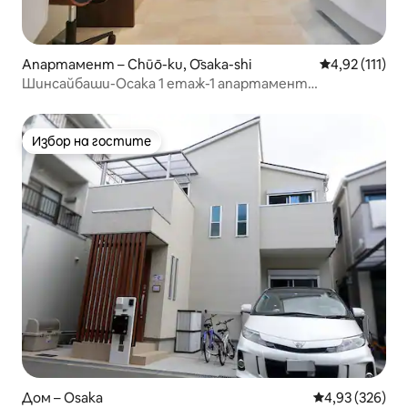
Апартамент – Chūō-ku, Ōsaka-shi
Средна оценк
4,92 (111)
Шинсайбаши-Осака 1 етаж-1 апартамент
Обновяване 2023 НОЕМВРИ
Избор на гостите
Избор на гостите
Дом – Osaka
Средна оценка
4,93 (326)