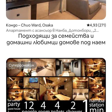
Кондо – Chuo Ward, Osaka
Средна оценка
4,93 (271)
Апартамент с асансьор в Нанба, Дотонбори, „2
Подходящи за семейства и
бани“, 1 минута пеша до метрото и пазар Куромон, 3
минути до Шинсайбаши, 5 минути, има и други
домашни любимци домове под наем
апартаменти в същата сграда, питайте за повече
информация
Супердомакин
Супердомакин