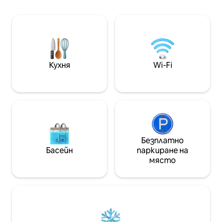
готвене. 1 полуд
повторно. Поели сме ангажимент да
разтегателен д
използваме естествени
Nitori). Осигурен
строителни материали. Слънце и
чисти кърпи/пос
сенки сутрин, ден и нощ и уютно
5 минути от маг
място, където четирите сезона на
първа необходим
Япония се сливат удобно. Отделете
от супермаркет
време и се насладете на
Кухня
Wi-Fi
наблизо. С влак:
помещението, създадено с любов.
замъкът в Осака
Актуализирахме удобствата като
30 минути,
климатик, кухня, тоалетна и баня,
които покриват размера на стаята,
за да имате комфортен престой.
Има и отопление на банята. Също и
от художници, на които се
възхищаваме. Плат, зелено, градина,
Безплатно
декорации и произведения, „!!“ във
Басейн
паркиране на
входното антре и др. Бихме искали
място
да намерим някои от любимите си. И
усетете старата, но мощна
структура на сградата и красотата
на материалите.