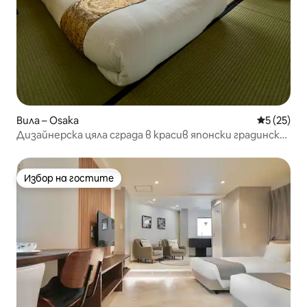
Вила – Osaka
Средна оц
5 (25)
Дизайнерска цяла сграда в красив японски градински
комплекс | 9 минути пеша от гара Тенга-Чая |
Директно до летище Кансай | 3 спирки до Намба, 5
минути | 7 души
Избор на гостите
Избор на гостите