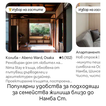
Избор на гостите
Избор на гости
Най-популярен избор на гостите
Избор на гости
Апартамент – O
Нов строеж | Бърз
Колиба – Abeno Ward, Osaka
Средна оценка: 5 от 5, 102
5 (102)
5 минути до гар
-минути пеша до
Реновиран дом от любител на
символа на Осак
пътуванията, дърводелец и
Nima Stay е къща, обновена от
Намба, Шинсекай
дизайнер
пътуващ дърводелец и
Чисто, чисто н
архитектурен дизайнер.
(построено през 
Проектирахме къщата, построена
автоматично за
Популярни удобства за подходящи
преди около 100 години, за да
асансьор. Стая: 2
разкрием очарованието на
за семейства жилища близо до
(идеална за 2). С
материалите на сградата. Можете
Намба Ст.
баня със сушилня
да полирате оригиналното дърво,
оборудвана кухня
вратите и т.н. и да ги използвате