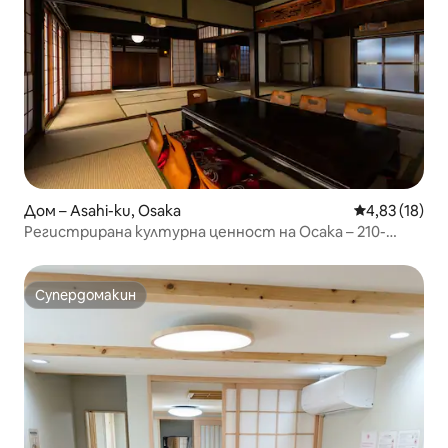
Дом – Asahi-ku, Osaka
Средна оценк
4,83 (18)
Регистрирана културна ценност на Осака – 210-
годишен период Едо
Супердомакин
Супердомакин