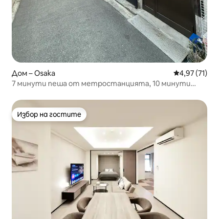
Дом – Osaka
Средна оценк
4,97 (71)
7 минути пеша от метростанцията, 10 минути
пеша от Namba Dotonbori, 6 минути пеша от пазара
на Kuromon, традиционна японска къща, всеки етаж
има баня и тоалетна
Избор на гостите
Избор на гостите