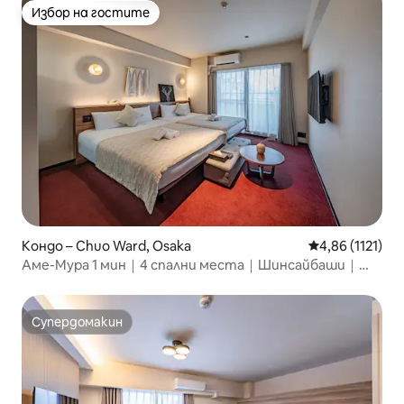
Избор на гостите
Избор на гостите
Кондо – Chuo Ward, Osaka
Средна оценка:
4,86 (1121)
Аме-Мура 1 мин｜4 спални места｜Шинсайбаши｜
Храна и винтидж
Супердомакин
Супердомакин