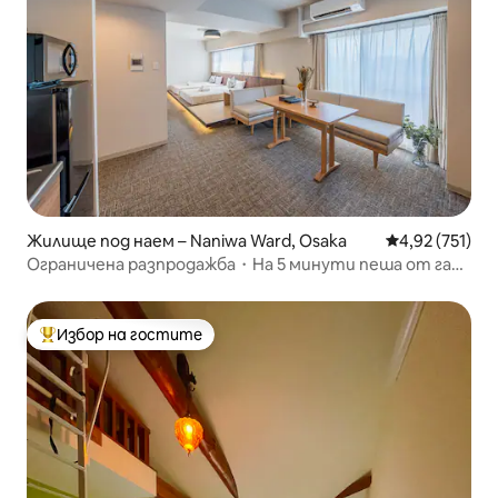
Жилище под наем – Naniwa Ward, Osaka
Средна оценка
4,92 (751)
Ограничена разпродажба・На 5 минути пеша от гара
Ебису-чо・За семейства・Осака Намба・
Цутенкаку・Тенноси Джи・Шинсайбаши・
Дотънбори・USJ・Ку...
Избор на гостите
Най-популярен избор на гостите