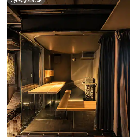
Супердомакин
Супердомакин