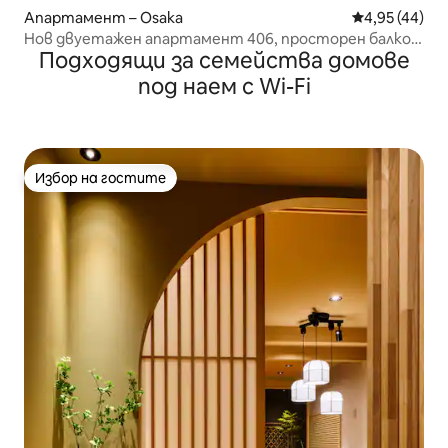
Апартамент – Osaka
Средна оценк
4,95 (44)
Нов двуетажен апартамент 406, просторен балкон,
Подходящи за семейства домове
курортен престой
под наем с Wi-Fi
Избор на гостите
Избор на гостите