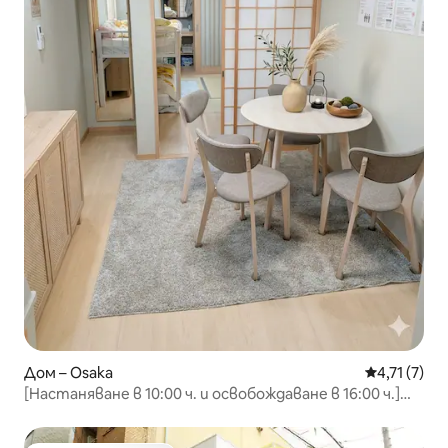
Дом – Osaka
Средна оцен
4,71 (7)
​[Настаняване в 10:00 ч. и освобождаване в 16:00 ч.]
Harukas/Donki/USJ 15 минути/5 легла