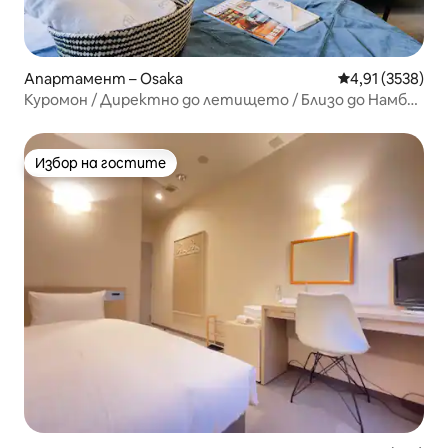
Апартамент – Osaka
Средна оценка:
4,91 (3538)
Куромон / Директно до летището / Близо до Намба /
2 души
Избор на гостите
Избор на гостите