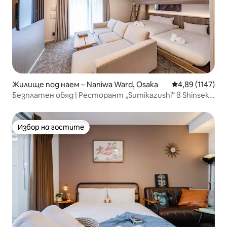
Жилище под наем – Naniwa Ward, Osaka
Средна оценка:
4,89 (1147)
Безплатен обяд | Ресторант „Sumikazushi“ в Shinsekai
| 6 минути пеша от гарата | Тюунтенка, пазар
Куромон, Намба, Шинсайбаши, Дотонбори, USJ,
директно до летището...
Избор на гостите
Избор на гостите