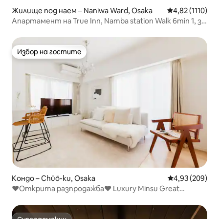
Жилище под наем – Naniwa Ward, Osaka
Средна оценка:
4,82 (1110)
Апартамент на True Inn, Namba station Walk 6min 1, за
семейство.
Избор на гостите
Избор на гостите
Кондо – Chūō-ku, Osaka
Средна оценка
4,93 (209)
❤️Открита разпродажба❤️ Luxury Minsu Great
Location Daisen Nihonbashi 30sec Dotonboriomen
Market Namba 3Rooms 10pax