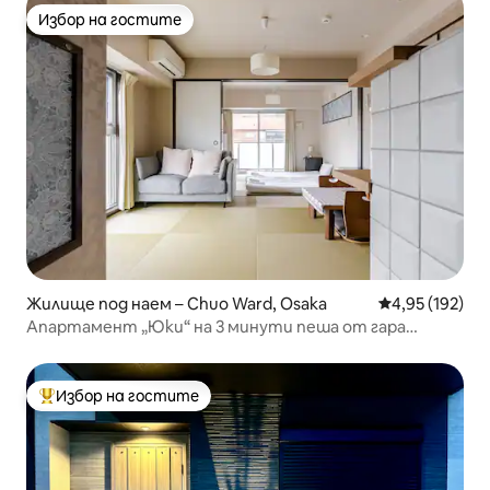
минути пеша до летище Умеда, Нара USJ
Избор на гостите
Избор на гостите
Жилище под наем – Chuo Ward, Osaka
Средна оценка
4,95 (192)
Апартамент „Юки“ на 3 минути пеша от гара
Нихонбаши в Осака, Япония, апартамент с 2 японски
матрака
Избор на гостите
Най-популярен избор на гостите