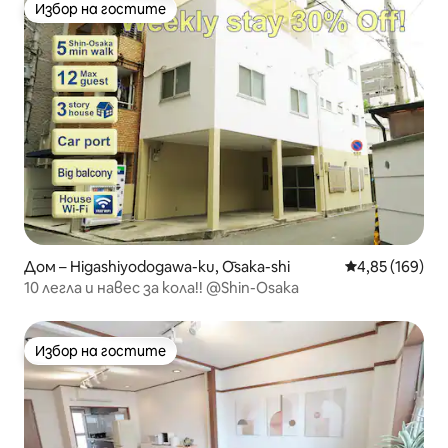
Избор на гостите
Избор на гостите
Дом – Higashiyodogawa-ku, Ōsaka-shi
Средна оценка
4,85 (169)
10 легла и навес за кола!! @Shin-Osaka
Избор на гостите
Избор на гостите