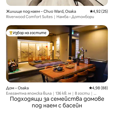
Жилище под наем – Chuo Ward, Osaka
Средна оценк
4,92 (25)
Riverwood Comfort Suites｜Намба • Дотонбори
Избор на гостите
Най-популярен избор на гостите
Дом – Osaka
Средна оценк
4,98 (88)
Елегантна японска вила｜136 кв. м｜8 гости｜
Подходящи за семейства домове
8 минути пеша
под наем с басейн