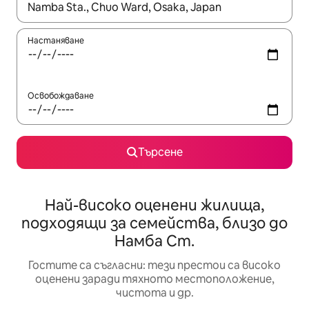
Когато резултатите се покажат, използвайте клавишите 
Настаняване
Освобождаване
Търсене
Най-високо оценени жилища,
подходящи за семейства, близо до
Намба Ст.
Гостите са съгласни: тези престои са високо
оценени заради тяхното местоположение,
чистота и др.