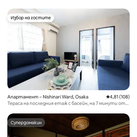
Избор на гостите
Избор на гостите
Апартамент – Nishinari Ward, Osaka
Средна оценка
4,81 (108)
Тераса на последния етаж с басейн, на 7 минути от
гара Нанкай Шин-Имамия, на 3 минути от гара
Ханадзоно-тё, фитнес зала, на 5 минути с влак до
Нанба
Супердомакин
Супердомакин