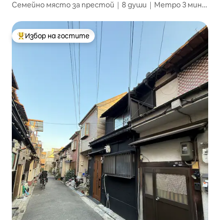
Семейно място за престой｜8 души｜Метро 3 мин
｜Безплатно паркиране｜Близо до Намба
Избор на гостите
Най-популярен избор на гостите