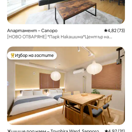
Апартамент – Сапоро
Средна оценк
4,82 (73)
[НОВО ОТВАРЯНЕ] *Парк Накашима*Център на
Сапоро*Таваман 2LDK60m²*Сусукино 5 минути
пеша*Wi-Fi
Избор на гостите
Най-популярен избор на гостите
Жилище под наем – Toyohira Ward, Sapporo
Средна оценк
4,97 (31)