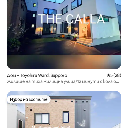
Дом – Toyohira Ward, Sapporo
Средна оц
5 (28)
Жилище на тиха жилищна улица/12 минути с кола от
гара Сапоро/5 стаи (дневна, трапезария, кухня)/2
бани/всички стаи с климатик/паркинг за 2 коли
Избор на гостите
Избор на гостите