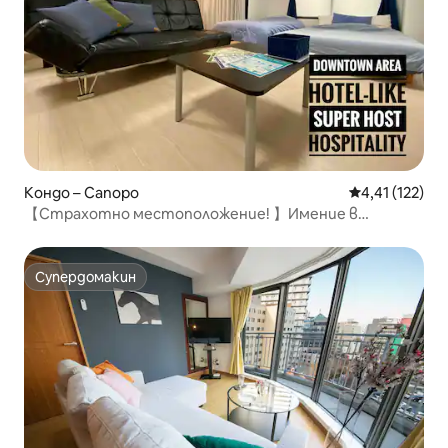
Кондо – Сапоро
Средна оценка
4,41 (122)
【Страхотно местоположение! 】Имение в
центъра на Сапоро
Супердомакин
Супердомакин