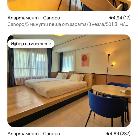
Апартамент – Сапоро
Средна оценк
4,94 (17)
Сапоро/5 минути пеша от гарата/3 легла/50 кв. м/
Макс. 6 души/Климатик
Избор на гостите
Избор на гостите
Апартамент – Сапоро
Средна оценка
4,89 (237)