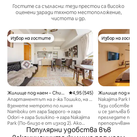
Гостите са съгласни: тези престои са високо
оценени заради тяхното местоположение,
чистота и др.
Избор на гостите
Избор на гости
Избор на гостите
Избор на гости
Жилище под наем – Chuo
Средна оценка: 4,95 от 5, 545
4,95 (545)
Жилище под наем
Ward, Sapporo
Ward, Sapporo
Апартаментът на г-жа Тошико, на 5
Nakajima Park Ho
минути от метрото, уютно
Панорамна гледк
Вземете метрото по линия
Тази собственос
помещение
Namboku от гара Sapporo → гара
и се запълва бър
Odori → гара Susukino → гара Nakajima
прегледате по-к
Park (По-близо е от изход 2). Ако
препоръчваме да
Популярни удобства във
направите резервация, ще ни е
любимите си „♥“. Това място
необходима информация, като
настаняване е м