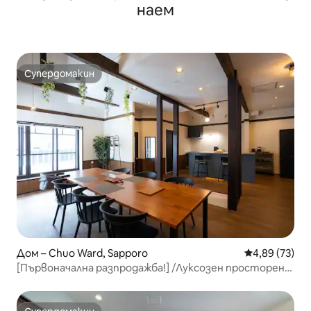
наем
Супердомакин
Супердомакин
Дом – Chuo Ward, Sapporo
Средна оценк
4,89 (73)
[Първоначална разпродажба!] /Луксозен просторен
3LDK/Безплатно паркинг за 2 коли/Максимум 6
души/1 частно настаняване/Ремонтирана 100-
годишна стара къща