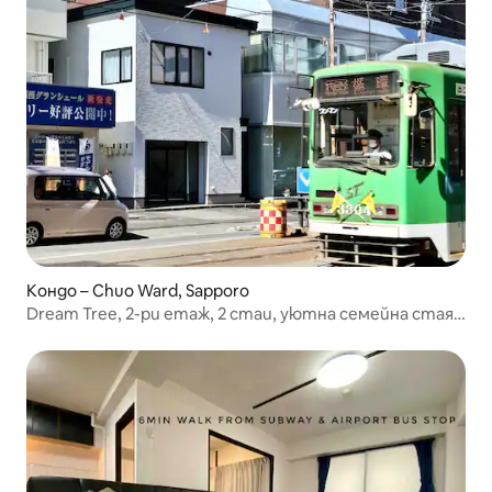
Кондо – Chuo Ward, Sapporo
Dream Tree, 2-ри етаж, 2 стаи, уютна семейна стая
B (трябва да се качите нагоре) Сапоро, 0 минути
пеша до метрото, 1 минута пеша до супермаркета