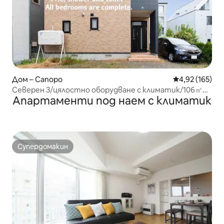
Дом – Сапоро
Средна оценка
4,92 (165)
Северен 3/цялостно оборудване с климатик/106㎡
Апартаменти под наем с климатик
цялостно настаняване/3 спални +3 бани/6 минути
до метростанция/1 паркинг
Супердомакин
Супердомакин