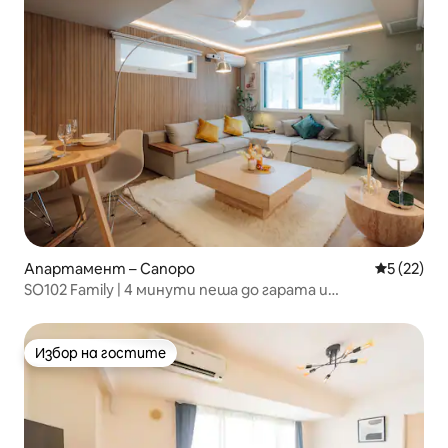
Апартамент – Сапоро
Средна оц
5 (22)
SO102 Family | 4 минути пеша до гарата и
супермаркета | Директни връзки до Сапоро, Одори
и Сусукино | 70 кв. м | С паркинг
Избор на гостите
Избор на гостите