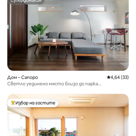
Супердомакин
Супердомакин
Дом – Сапоро
Средна оценк
4,64 (33)
Светло уединено място близо до парка
„Накадзима“・Паркинг・На пешеходно разстояние
от Zepp
Избор на гостите
Най-популярен избор на гостите