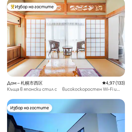
Избор на гостите
Най-популярен избор на гостите
Дом – 札幌市西区
Средна оценка
4,97 (133)
Къща в японски стил с високоскоростен Wi-Fi и
безплатно паркинг
Избор на гостите
Избор на гостите