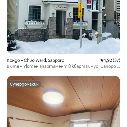
Кондо – Chuo Ward, Sapporo
Средна оценк
4,92 (37)
Blume – Уютен апартамент в квартал Чуо, Сапоро |
На 10 минути пеша от гара Ниши 18-чоме
Супердомакин
Супердомакин