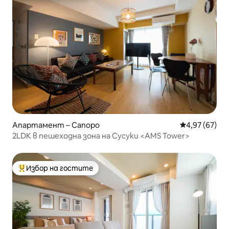
Апартамент – Сапоро
Средна оценк
4,97 (67)
2LDK в пешеходна зона на Сусуки <AMS Tower>
Избор на гостите
Най-популярен избор на гостите