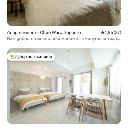
Апартамент – Chuo Ward, Sapporo
Средна оценк
4,95 (37)
Най-доброто местоположение на 5 минути от гара
Сапоро! /Без добавки, органично/Настаняване с
удобно спане на матрак Simmons/На пешеходно
разстояние от Сусуки!/Под лекарско наблюдение
Избор на гостите
Най-популярен избор на гостите