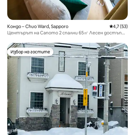
Кондо – Chuo Ward, Sapporo
Средна оцен
4,7 (53)
Центърът на Сапото 2 спални 65㎡ Лесен достъп
до летището и туристическите обекти,
подходящо за до 8 души
Избор на гостите
Избор на гостите