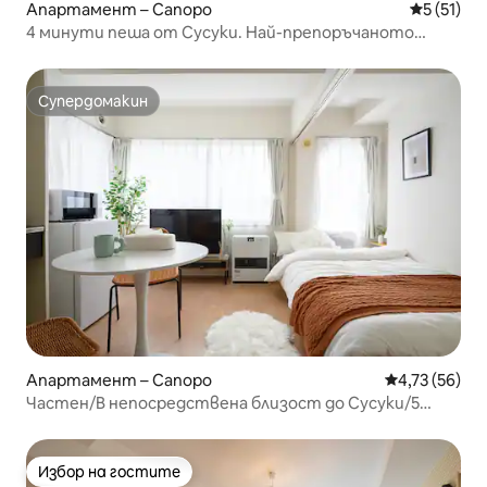
Апартамент – Сапоро
Средна оц
5 (51)
4 минути пеша от Сусуки. Най-препоръчаното
място <Монд Мио Юг 3-ти път>
Супердомакин
Супердомакин
Апартамент – Сапоро
Средна оценк
4,73 (56)
Частен/В непосредствена близост до Сусуки/5
минути от гарата/Дългосрочен престой за двойки
възрастни/Ранно настаняване е възможно
Избор на гостите
Избор на гостите