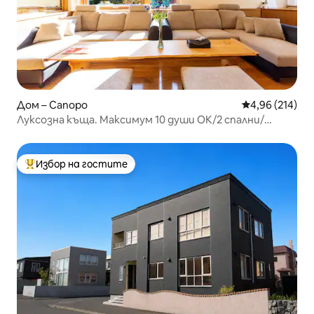
Дом – Сапоро
Средна оценка
4,96 (214)
Луксозна къща. Максимум 10 души ОК/2 спални/
Паркинг за 1 кола ОК (в гаража) [ГРАДИНА]
Избор на гостите
Най-популярен избор на гостите