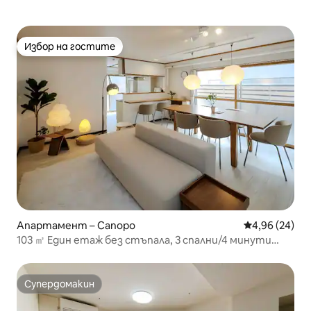
Избор на гостите
Избор на гостите
Апартамент – Сапоро
Средна оценк
4,96 (24)
103 ㎡ Един етаж без стъпала, 3 спални/4 минути
пеша от гара Ниши-18-чоме/Пълно оборудване за
три поколения и бебета
Супердомакин
Супердомакин