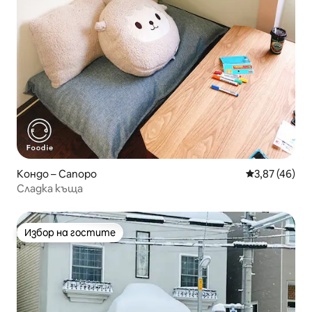
Кондо – Сапоро
Средна оценк
3,87 (46)
Сладка къща
Избор на гостите
Избор на гостите