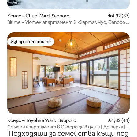
Кондо – Chuo Ward, Sapporo
Средна оценк
4,92 (37)
Blume – Уютен апартамент в квартал Чуо, Сапоро |
На 10 минути пеша от гара Ниши 18-чоме
Избор на гостите
Избор на гостите
Кондо – Toyohira Ward, Sapporo
Средна оценк
4,82 (44)
Семеен апартамент в Сапоро за 8 души | До парка |
Подходящи за семейства къщи под
Метро на 5 минути