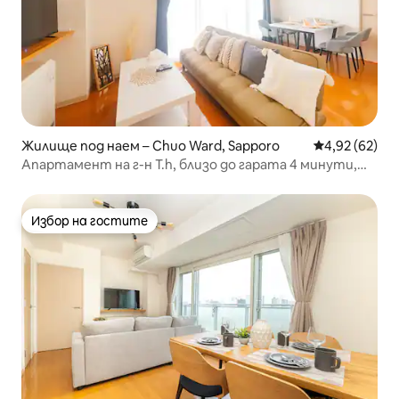
Жилище под наем – Chuo Ward, Sapporo
Средна оценк
4,92 (62)
Апартамент на г-н T.h, близо до гарата 4 минути,
точно до Сапоро и Сусукино, семеен апартамент 2
Избор на гостите
Избор на гостите