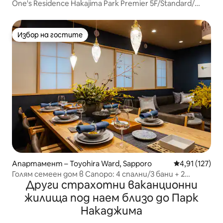
One's Residence Накajima Park Premier 5F/Standard/
Макс. 2 души
Избор на гостите
Избор на гостите
Апартамент – Toyohira Ward, Sapporo
Средна оценка
4,91 (127)
Голям семеен дом в Сапоро: 4 спални/3 бани + 2
Други страхотни ваканционни
безплатни паркоместа
жилища под наем близо до Парк
Накаджима