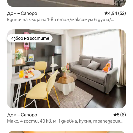
Дом – Сапоро
Средна оценк
4,94 (52)
Единична къща на 1-ви етаж/максимум 6 души/
безплатно паркиране/добър достъп до
магистралата
Избор на гостите
Избор на гостите
Дом – Сапоро
Средна о
5 (6)
Макс. 4 гости, 40 кв. м, 1 дневна, кухня, трапезария｜
Housui Susukino на 7 минути пеша｜ReFa