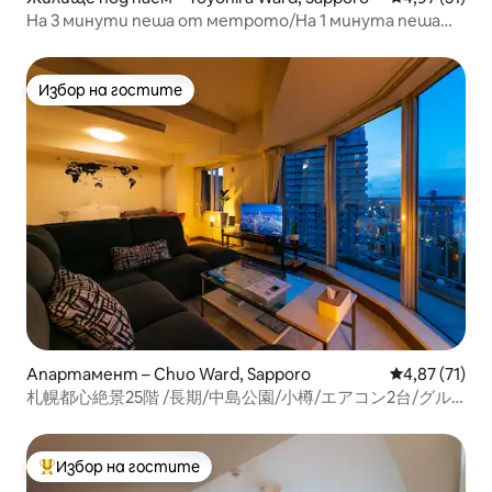
На 3 минути пеша от метрото/На 1 минута пеша
от платения паркинг/„Соар Парк“ Хирагиши (SP),
стая SP201/Максимум 6 души/Модерно.
Избор на гостите
Избор на гостите
Апартамент – Chuo Ward, Sapporo
Средна оценк
4,87 (71)
札幌都心絶景25階 /長期/中島公園/小樽/エアコン2台/グル
メ/Netflix/YouTube
Избор на гостите
Най-популярен избор на гостите