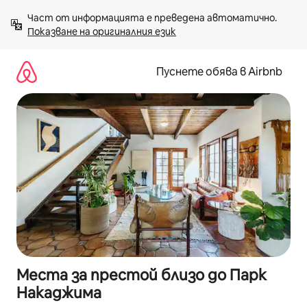
Пропускане
Част от информацията е преведена автоматично. 
към
Показване на оригиналния език
съдържанието
Пуснете обява в Airbnb
Места за престой близо до Парк
Накаджима