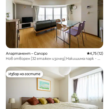
Апартамент – Сапоро
Средна оценк
4,75 (12)
Нов отворен [32 етажен изглед] Накишима парк・
Сусуки на пешеходно разстояние*Близо до
гарата*Максимум 5 души*Wi-fi
Избор на гостите
Избор на гостите