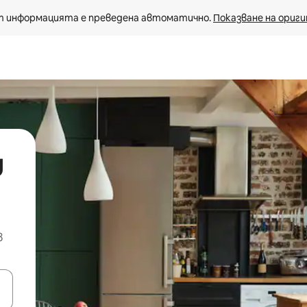
 информацията е преведена автоматично. 
Показване на ориги
д
в
е клавишите със стрелки нагоре и надолу или навигирайте с д