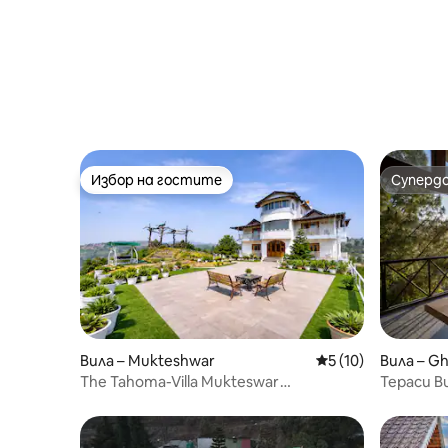
Избор на гостите
Суперд
Избор на гостите
Суперд
Вила – Mukteshwar
Средна оценка: 5 
5 (10)
Вила – Gh
The Tahoma-Villa Mukteswar
Тераси Bu
360°View|Sunrise|Sunset