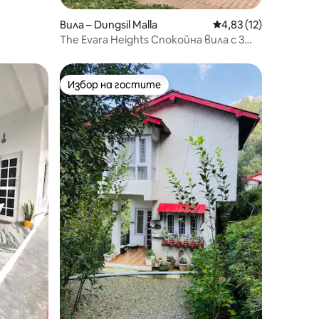
Вила – Dungsil Malla
Средна оценка: 4,83
4,83 (12)
The Evara Heights Спокойна вила с 3
спални в Бхимтал
Избор на гостите
Избор на гостите