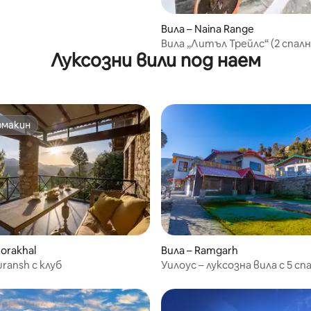
Вила – Naina Range
Вила „Литъл Трейлс“ (2 спалн
Луксозни вили под наем
близо до Кайнчи, Бхимтал
омакин
омакин
от 5, 10 отзива
orakhal
Вила – Ramgarh
ransh с клуб
Уилоус – луксозна вила с 5 сп
уединено място в Рамгарх