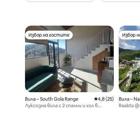
семейства, групи приятели и работа
(високоскоростен Wi-Fi).
Избор на гостите
Избор 
Избор на гостите
Избор 
Вила – South Gola Range
Средна оценка: 4,8 
4,8 (25)
Вила – Nai
Луксозна вила с 2 спални и хол в
Raabta @
Муктешвар
Naukuchia