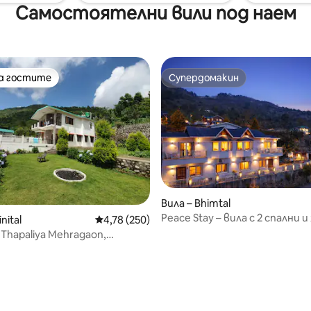
Самостоятелни вили под наем
на гостите
Супердомакин
на гостите
Супердомакин
Вила – Bhimtal
Peace Stay – вила с 2 спални и
от 5, 25 отзива
nital
Средна оценка: 4,78 от 5, 250 отзива
4,78 (250)
Бхимтал, Наинитал
 Thapaliya Mehragaon,
tal