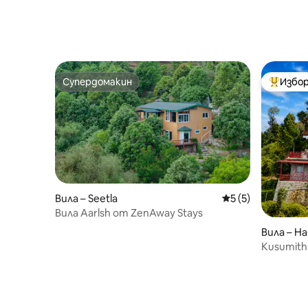
Супердомакин
Избор
Супердомакин
Най-поп
Вила – Seetla
Средна оценка: 5
5 (5)
Вила Aarlsh от ZenAway Stays
Вила – Ha
Kusumith 
Luxury I 