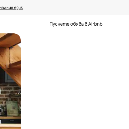
налния език
Пуснете обява в Airbnb
окосване или плъзгане.