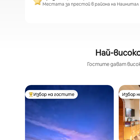
Местата за престой в района на Наинитал с
Най-високо
Гостите дават висок
Избор на гостите
Избор 
Най-популярен избор на гостите
Избор 