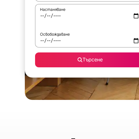
Настаняване
Освобождаване
Търсене