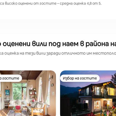
а високо оценени от гостите – средна оценка 4,8 от 5.
 оценени вили под наем в района 
а оценка на тези вили заради отличното им местополо
на гостите
Избор на гостите
на гостите
Избор на гостите