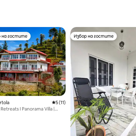
 на гостите
Избор на гостите
улярен избор на гостите
Избор на гостите
 от 5, 5 отзива
rtola
Средна оценка: 5 от 5, 11 отзива
5 (11)
Retreats I Panorama Villa |
View