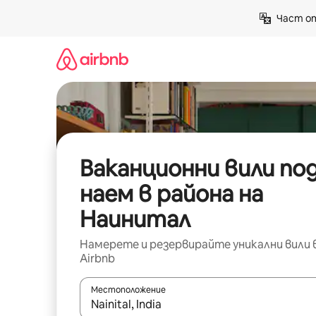
Пропускане
Част от
към
съдържанието
Ваканционни вили по
наем в района на
Наинитал
Намерете и резервирайте уникални вили 
Airbnb
Местоположение
Когато резултатите се покажат, използвайт