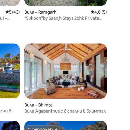
Средна оценка: 5 от 5, 43 отзива
5 (43)
Вила – Ramgarh
Средна оценка: 4,
4,8 (5)
и) –
“Sukoon”by Saanjh Stays 2bhk Private
Villa
Вила – Bhimtal
ални в
Вила Agapanthus с 6 спални в Бхимтал
Супердомакин