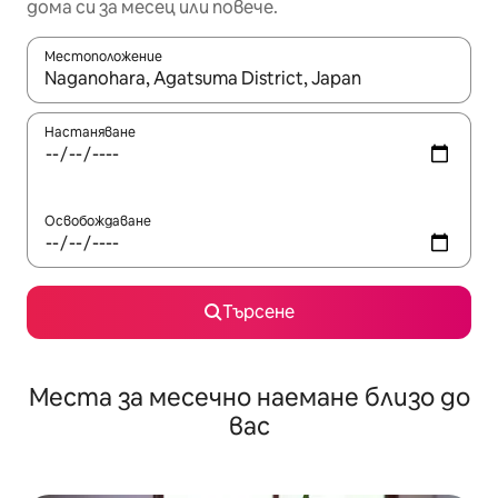
дома си за месец или повече.
Местоположение
Когато резултатите се покажат, използвайте клавишите 
Настаняване
Освобождаване
Търсене
Места за месечно наемане близо до
вас