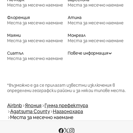
Места за месечно наемане
Места за месечно наемане
Флоренция
Атина
Места за месечно наемане
Места за месечно наемане
Маями
Монреал
Места за месечно наемане
Места за месечно наемане
Сиатъл
Повече информация
Места за месечно наемане
*Възможно е да се прилагат известни изключения в
определени географски райони и за някои типове места.
Airbnb
Япония
Гунма префектура
Agatsuma County
Нагаонохара
Места за месечно наемане