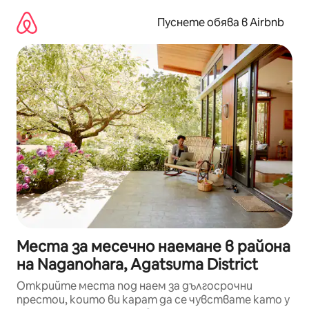
Пропускане
към
Пуснете обява в Airbnb
съдържанието
Места за месечно наемане в района
на Naganohara, Agatsuma District
Открийте места под наем за дългосрочни
престои, които ви карат да се чувствате като у