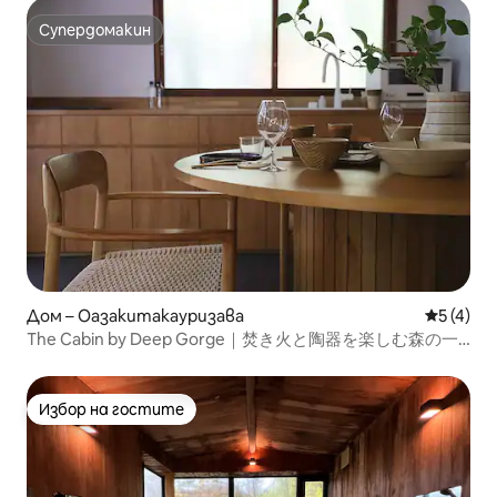
Супердомакин
Супердомакин
Дом – Оазакитакауризава
Средна о
5 (4)
The Cabin by Deep Gorge｜焚き火と陶器を楽しむ森の一
棟貸し
Избор на гостите
Избор на гостите