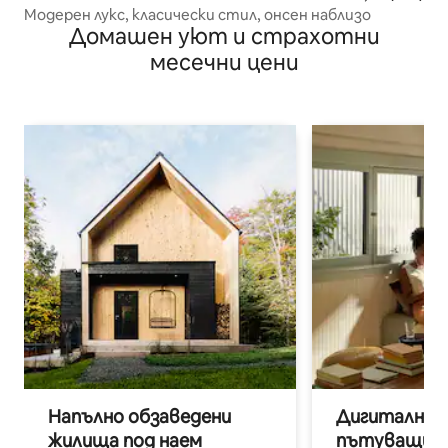
Модерен лукс, класически стил, онсен наблизо
Домашен уют и страхотни
месечни цени
Напълно обзаведени
Дигитални н
жилища под наем
пътуващи п