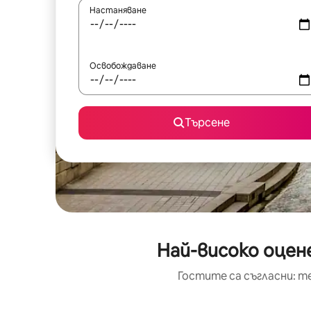
Настаняване
Освобождаване
Търсене
Най-високо оцен
Гостите са съгласни: т