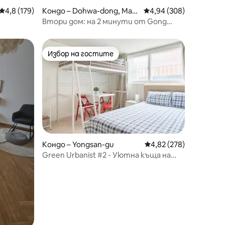
Средна оценка: 4,8 от 5, 179 отзива
4,8 (179)
Кондо – Dohwa-dong, Map
Средна оценка: 4,94 
4,94 (308)
o-gu
Втори дом: на 2 минути от Gong
deok stn.
Избор на гостите
Избор на гостите
Кондо – Yongsan-gu
Средна оценка: 4,82 
4,82 (278)
Green Urbanist #2 - Уютна къща на
улица в Сеул за 3 души