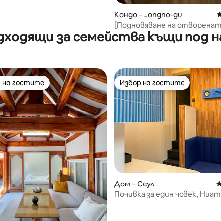
Кондо – Jongno-gu
С
[Подновяване на отворена
дходящи за семейства къщи под н
продажба] Ретро убежище 
 на гостите
Избор на гостите
улярен избор на гостите
Избор на гостите
т 5, 102 отзива
Дом – Сеул
С
Почивка за един човек, Huam