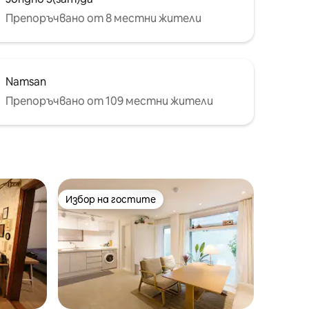
 Euljiro.
Препоръчвано от 8 местни жители
корейски
елно за 2
 3 или
Namsan
о
Препоръчвано от 109 местни жители
на
дете
ване на
Избор на гостите
Избор на гостите