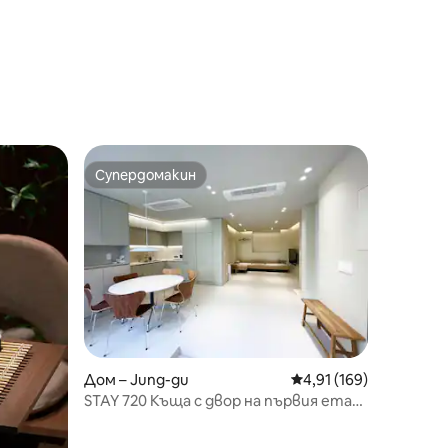
Супердомакин
тите
Супердомакин
Дом – Jung-gu
Средна оценка: 4,91 
4,91 (169)
STAY 720 Къща с двор на първия етаж,
паркинг, 5 минути пеша от гара
Мьондонг (3 стаи, 4 легла, 2 бани)