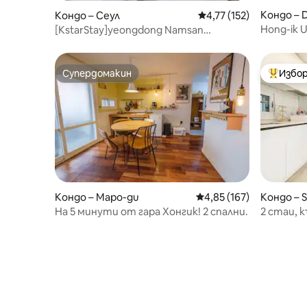
Кондо – 
Кондо – Сеул
Средна оценка: 4,77 о
4,77 (152)
po-gu
Hong-ik U
[KstarStay]yeongdong Namsan
station_
Namdaemun 5min-R.204
Супердомакин
Избор
Супердомакин
Най-поп
Кондо – Mapo-gu
Средна оценка: 4,85 о
4,85 (167)
Кондо – 
На 5 минути от гара Хонгик! 2 спални.
2 стаи, 
паркиран
багаж, м
пеша до 