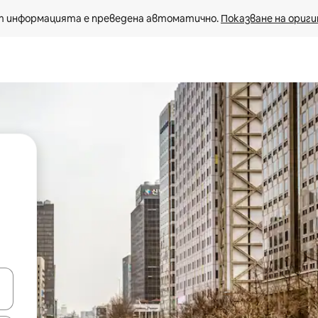
 информацията е преведена автоматично. 
Показване на ориги
е клавишите със стрелки нагоре и надолу или навигирайте с д