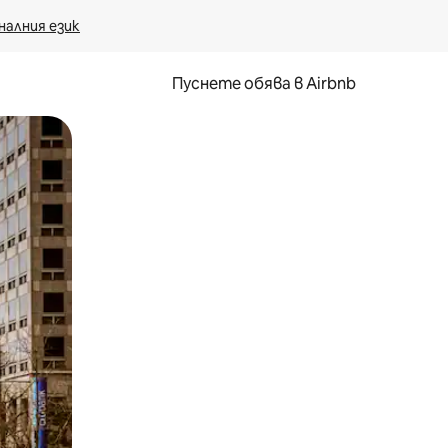
налния език
Пуснете обява в Airbnb
окосване или плъзгане.