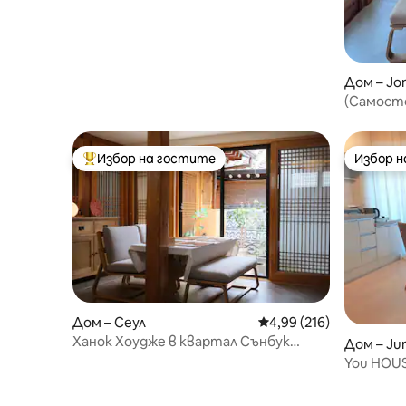
Дом – Jo
(Самосто
#Дворец
Куангва
Избор на гостите
Избор 
Най-популярен избор на гостите
Избор 
Дом – Сеул
Средна оценка: 4,99 о
4,99 (216)
Ханок Хоудже в квартал Сънбук
Дом – Ju
(безплатно паркиране)
You HOUS
дон/2 ст
Намсън/бъ