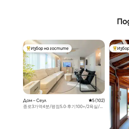
По
Избор на гостите
Избор
Най-популярен избор на гостите
Най-поп
Дом – Сеул
Средна оценка: 5 о
5 (102)
종로3가역4분/평점5.0·후기100+/2욕실/단
독루프탑/새집/익선동·인사동·광장시장·청
계천