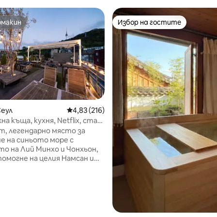
омакин
Избор на гостите
омакин
Избор на гостите
т 5, 130 отзива
Сеул
Средна оценка: 4,83 от 5, 216 отзива
4,83 (216)
а къща, кухня, Netflix, стая
ка, тераса с изглед към
, легендарно място за
а Намсън, барбекю 2-2 (3)
е на синьото море с
о на Лий Минхо и Чонхьон,
помогне на целия Намсан и
лзването на
начение (1) 1. Свободно
 ~ 22:00 ч. 2. Покривът е
 Услуга за барбекю
ва > 1. Моля, проверете
та на съответната дата,