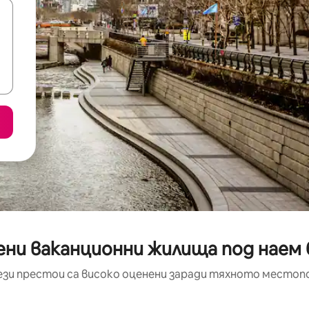
ени ваканционни жилища под наем 
ези престои са високо оценени заради тяхното местоп