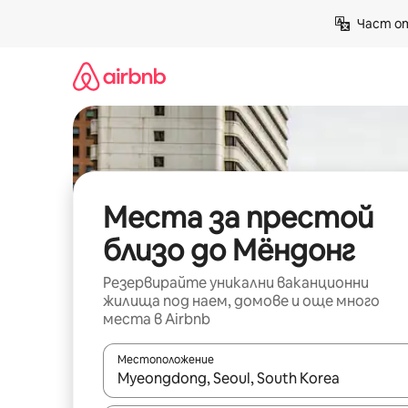
Пропускане
Част от
към
съдържанието
Места за престой
близо до Мёндонг
Резервирайте уникални ваканционни
жилища под наем, домове и още много
места в Airbnb
Местоположение
Когато резултатите се покажат, използвайт