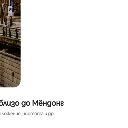
близо до Мёндонг
оложение, чистота и др.