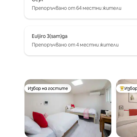
почистване от фирма за
обществения
почистване. Нашето място за
за наста
Препоръчвано от 64 местни жители
настаняване е място за
променен
настаняване само за чужденци,
датата н
което може да се използва само от
чужденци.
Euljiro 3(sam)ga
Препоръчвано от 4 местни жители
Избор на гостите
Избор
Избор на гостите
Най-поп