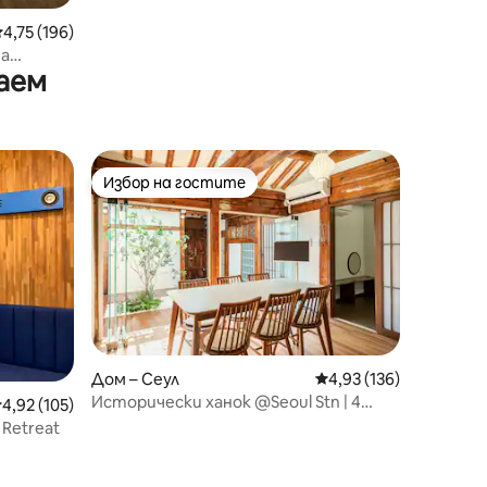
редна оценка: 4,75 от 5, 196 отзива
4,75 (196)
та
аем
в 서촌
Избор на гостите
Избор на гостите
Дом – Сеул
Средна оценка: 4,93 
4,93 (136)
Исторически ханок @Seoul Stn | 4
редна оценка: 4,92 от 5, 105 отзива
4,92 (105)
спални и посрещане на летището
 Retreat