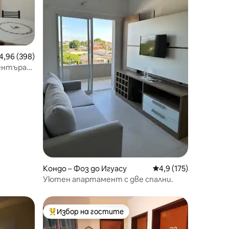
редна оценка: 4,96 от 5, 398 отзива
4,96 (398)
ентъра
Кондо – Фоз до Игуасу
Средна оценка: 4,9 
4,9 (175)
Уютен апартамент с две спални.
Избор на гостите
Най-популярен избор на гостите