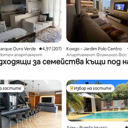
т 5, 106 отзива
Parque Ouro Verde
Средна оценка: 4,97 от 5, 207 отзива
4,97 (207)
Кондо – Jardim Polo Centro
 уютен апартамент
Апартамент Фламинго Фос 
дходящи за семейства къщи под н
на гостите
Избор на гостите
на гостите
Най-популярен избор на гос
Дом – Puerto Iguazú
С