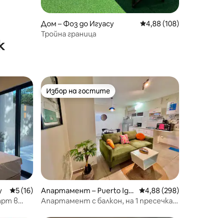
Дом – Фоз до Игуасу
Средна оценка: 4,88 
4,88 (108)
Тройна граница
к
Избор на гостите
тите
Избор на гостите
у
Средна оценка: 5 от 5, 16 отзива
5 (16)
Апартамент – Puerto Igu
Средна оценка: 4,88 
4,88 (298)
azú
арт в
Апартамент с балкон, на 1 пресечка
от терминала