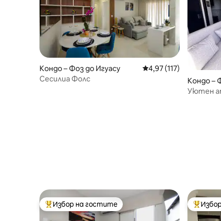
Кондо – Фоз до Игуасу
Средна оценка: 4,97 о
4,97 (117)
Сесилиа Фолс
Кондо – 
Уютен а
Централ
Избор на гостите
Избор
Най-популярен избор на гостите
Най-поп