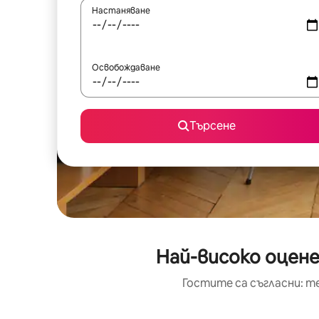
Настаняване
Освобождаване
Търсене
Най-високо оцене
Гостите са съгласни: т