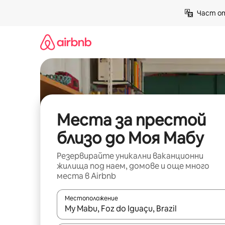
Пропускане
Част от
към
съдържанието
Места за престой
близо до Моя Мабу
Резервирайте уникални ваканционни
жилища под наем, домове и още много
места в Airbnb
Местоположение
Когато резултатите се покажат, използвайт