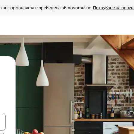
 информацията е преведена автоматично. 
Показване на ориги
е клавишите със стрелки нагоре и надолу или навигирайте с д