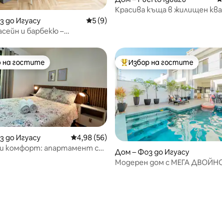
Красива къща в жилищен кв
т 5, 289 отзива
з до Игуасу
Средна оценка: 5 от 5, 9 отзива
5 (9)
асейн и барбекю –
ческа зона
 на гостите
Избор на гостите
улярен избор на гостите
Най-популярен избор на гос
з до Игуасу
Средна оценка: 4,98 от 5, 56 отзива
4,98 (56)
 и комфорт: апартамент с
Дом – Фоз до Игуасу
 барбекю
Модерен дом с МЕГА ДВОЙНО
т 5, 101 отзива
Игуасу Фолс!