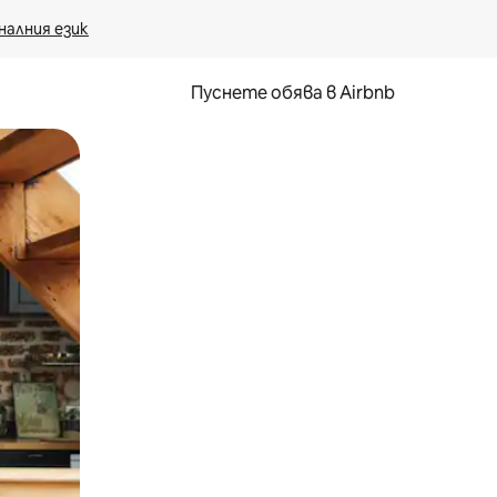
налния език
Пуснете обява в Airbnb
окосване или плъзгане.