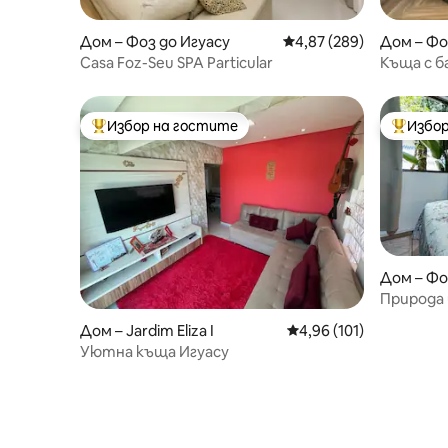
Дом – Фоз до Игуасу
Средна оценка: 4,87 о
4,87 (289)
Дом – Фо
Casa Foz-Seu SPA Particular
Къща с б
туристи
Избор на гостите
Избор
Най-популярен избор на гостите
Най-поп
Дом – Фо
Природа
басейн и
Дом – Jardim Eliza I
Средна оценка: 4,96 о
4,96 (101)
Уютна къща Игуасу