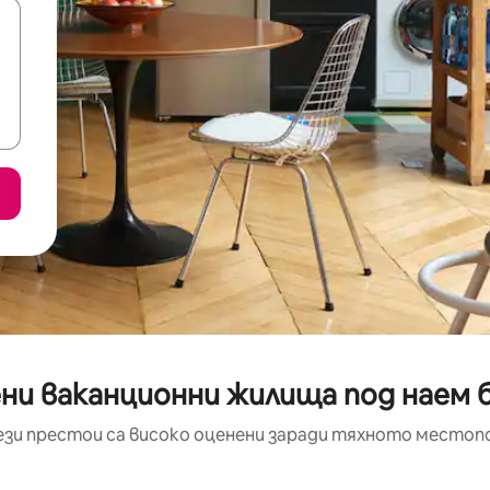
ни ваканционни жилища под наем 
ези престои са високо оценени заради тяхното местоп