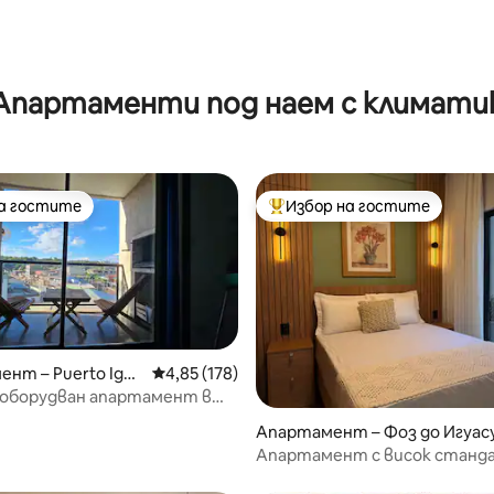
Апартаменти под наем с климати
на гостите
Избор на гостите
на гостите
Най-популярен избор на гос
нт – Puerto Igua
Средна оценка: 4,85 от 5, 178 отзива
4,85 (178)
 оборудван апартамент в
т 5, 131 отзива
на Игуасу!
Апартамент – Фоз до Игуас
Апартамент с висок станд
центъра на Фож