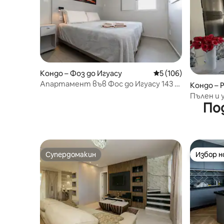
Кондо – Фоз до Игуасу
Средна оценка: 5 о
5 (106)
Апартамент във Фос до Игуасу 143 –
Кондо – 
Център
Пълен и
По
Супердомакин
Избор 
Супердомакин
Избор 