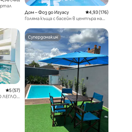
артал
Дом – Фоз до Игуасу
Средна оценка: 4,93 
4,93 (176)
Голяма къща с басейн в центъра на
Фос + Wi-Fi + климатик
Супердомакин
тите
Супердомакин
Средна оценка: 5 от 5, 57 отзива
5 (57)
 ЛЕГЛО в