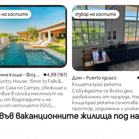
 на гостите
Избор на гостите
улярен избор на гостите
Избор на гостите
нна къща – Фоз д
Средна оценка: 4,99 от 5, 161 отзива
4,99 (161)
т 5, 152 отзива
Дом – Puerto Iguazú
ntry House: 15min to Falls &
Къщата край реката
lor Casa no Campo, убежище и
Събуждайте се всеки ден,
вие в селска местност на
заобиколени от природа. Н
и от водопадите и на
къща край реката съчетава
и от летището (IGU),
простор, уединение и уника
 уединение и комфорт Къща
във ваканционните жилища под на
местоположение между джу
таж над 400 м² 🛏️ 2 стаи с
Мисионес и водата. С 2 спалн
и бани + 2 стаи
светли пространства и се
ни легла, спално бельо/
атмосфера, той е идеален з
 баня (памук) Климатик,
приятели, семейства, пътн