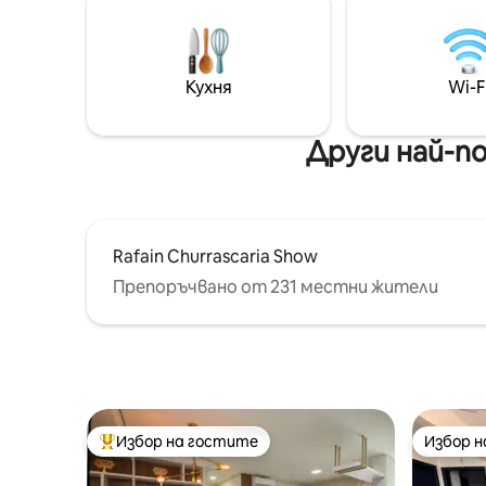
затъмняв
вашия отдих и забавление. На
оптичен 
няколко метра от търговския
гурме зо
център Catuai, на 7 минути от
🏊‍♂️ Бас
центъра на града и на по-малко от 10
Кухня
Wi-F
отдих Из
минути от основните
избор) О
туристически атракции на Фос до
на свобо
Игуасу (наред с другото – летище,
Други най-п
водопади). Гараж за максимум
2 автомобила.
Rafain Churrascaria Show
Препоръчвано от 231 местни жители
Избор на гостите
Избор 
Най-популярен избор на гостите
Избор 