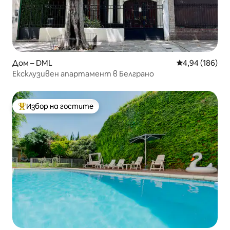
Дом – DML
Средна оценка
4,94 (186)
Ексклузивен апартамент в Белграно
Избор на гостите
Най-популярен избор на гостите