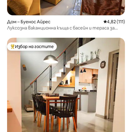
Дом – Буенос Айрес
Средна оценк
4,82 (111)
Луксозна ваканционна къща с басейн и тераса за
барбекю
Избор на гостите
Най-популярен избор на гостите