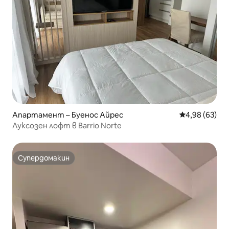
Апартамент – Буенос Айрес
Средна оценк
4,98 (63)
Луксозен лофт в Barrio Norte
Супердомакин
Супердомакин