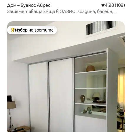
Дом – Буенос Айрес
Средна оценка
4,98 (109)
Зашеметяваща къща в ОАЗИС, градина, басейн,
НАЙ-ДОБРИЯТ РАЙОН 600 кв. м
Избор на гостите
Най-популярен избор на гостите