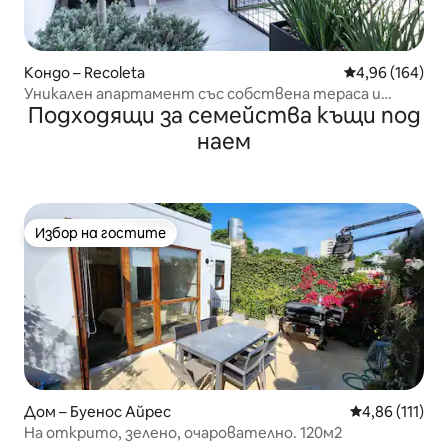
Кондо – Recoleta
Средна оценка
4,96 (164)
Уникален апартамент със собствена тераса и
Подходящи за семейства къщи под
външен душ
наем
Избор на гостите
Избор на гостите
Дом – Буенос Айрес
Средна оценка
4,86 (111)
На открито, зелено, очарователно. 120м2