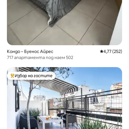
Кондо – Буенос Айрес
Средна оценка
4,77 (252)
717 апартамента под наем 502
Избор на гостите
Най-популярен избор на гостите