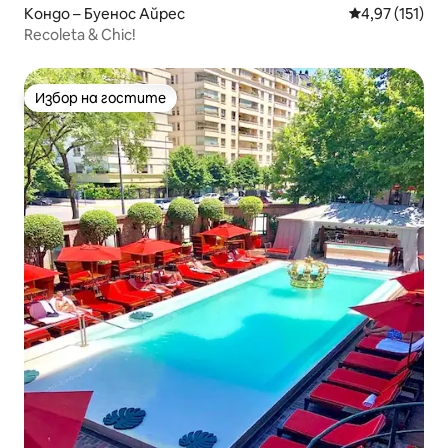
Кондо – Буенос Айрес
Средна оценка
4,97 (151)
Recoleta & Chic!
Избор на гостите
Избор на гостите