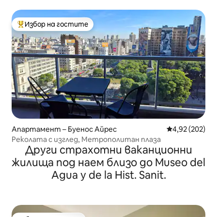
2018 г.
Избор на гостите
Най-популярен избор на гостите
Апартамент – Буенос Айрес
Средна оценка
4,92 (202)
Реколата с изглед, Метрополитан плаза
Други страхотни ваканционни
жилища под наем близо до Museo del
Agua y de la Hist. Sanit.