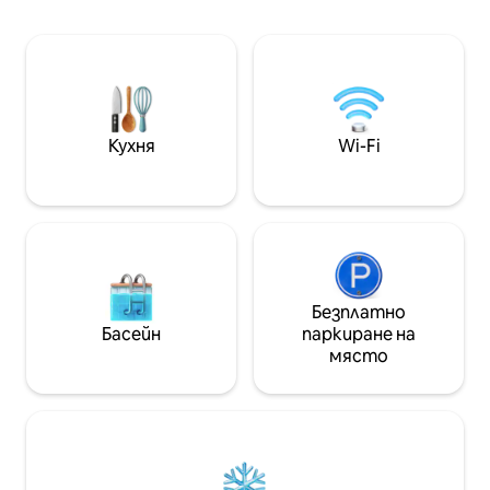
Голямо двойно ле
и естетиката, в място за
разтегателен ди
настаняване, което добавя реална
легла Напълно об
стойност към престоя им в Буенос
абажури и елект
Айрес. Включва подбрани квартални
минибар, микров
пътеводители, комплект за добре
електрическа пу
дошли и самостоятелно
др.
настаняване, когато е необходимо.
Кухня
Wi-Fi
(Регистриран съм в Register of
Renters Temp.)
Безплатно
Басейн
паркиране на
място