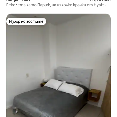
Реколета като Париж, на няколко крачки от Hyatt · 2
спални
Избор на гостите
Избор на гостите