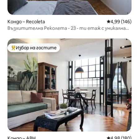
Кондо – Recoleta
Средна оценка
4,99 (146)
Възхитителна Реколета - 23 - ти етаж с уникална
гледка
Избор на гостите
Най-популярен избор на гостите
Кондо – ABH
Средна оценка
4,98 (180)