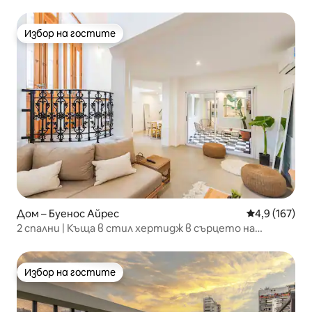
Избор на гостите
Избор на гостите
Дом – Буенос Айрес
Средна оценк
4,9 (167)
2 спални | Къща в стил хертидж в сърцето на
Палермо Сохо
Избор на гостите
Избор на гостите