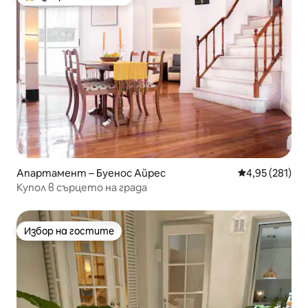
Най-популярен избор на гостите
Апартамент – Буенос Айрес
Средна оценка
4,95 (281)
Купол в сърцето на града
Избор на гостите
Избор на гостите