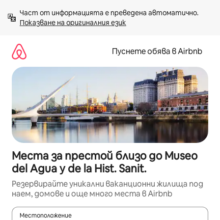
Пропускане
Част от информацията е преведена автоматично. 
към
Показване на оригиналния език
съдържанието
Пуснете обява в Airbnb
Места за престой близо до Museo
del Agua y de la Hist. Sanit.
Резервирайте уникални ваканционни жилища под
наем, домове и още много места в Airbnb
Местоположение