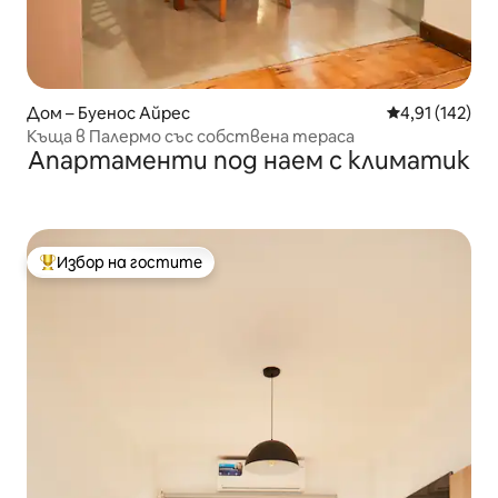
Дом – Буенос Айрес
Средна оценка
4,91 (142)
Къща в Палермо със собствена тераса
Апартаменти под наем с климатик
Избор на гостите
Най-популярен избор на гостите