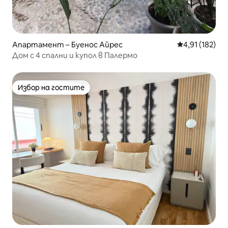
Апартамент – Буенос Айрес
Средна оценка
4,91 (182)
Дом с 4 спални и купол в Палермо
Избор на гостите
Избор на гостите