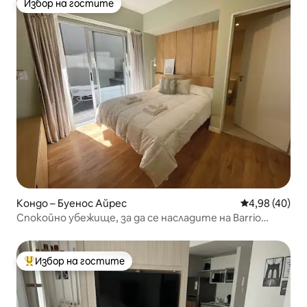
Избор на гостите
Избор на гостите
Кондо – Буенос Айрес
Средна оценк
4,98 (40)
Спокойно убежище, за да се насладите на Barrio
Norte
Избор на гостите
Най-популярен избор на гостите