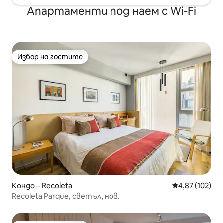
Апартаменти под наем с Wi-Fi
Избор на гостите
Избор на гостите
Кондо – Recoleta
Средна оценка
4,87 (102)
Recoleta Parque, светъл, нов.