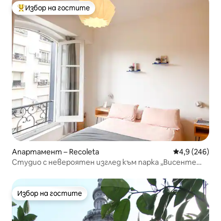
Избор на гостите
Най-популярен избор на гостите
Апартамент – Recoleta
Средна оценк
4,9 (246)
Студио с невероятен изглед към парка „Висенте
Лопес“
Избор на гостите
Избор на гостите