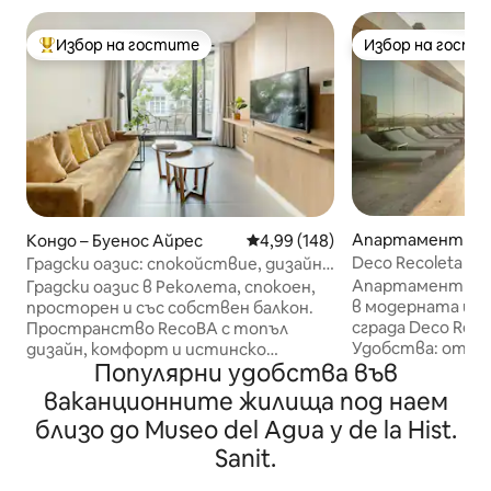
Избор на гостите
Избор на гости
Най-популярен избор на гостите
Избор на гости
Апартамент – Б
Кондо – Буенос Айрес
Средна оценка: 4,99 от 5, 148
4,99 (148)
рес
Deco Recoleta от
Градски оазис: спокойствие, дизайн
и балкон в Recoleta
Апартамент за 2
Градски оазис в Реколета, спокоен,
в модерната и 
просторен и със собствен балкон.
сграда Deco Recol
Пространство RecoBA с топъл
Удобства: откр
дизайн, комфорт и истинско
Популярни удобства във
с подгряване, фи
гостоприемство, за да се
мокра сауна, душ
насладите на Буенос Айрес
ваканционните жилища под наем
перално помещение. Ден
спокойно. Проектиран за тези,
близо до Museo del Agua y de la Hist.
охрана. Департаментът разполага
които искат да изживеят
с Wi - Fi, смарт
автентично местно изживяване и
Sanit.
- калор, съблекал
ценят спокойствието, качеството