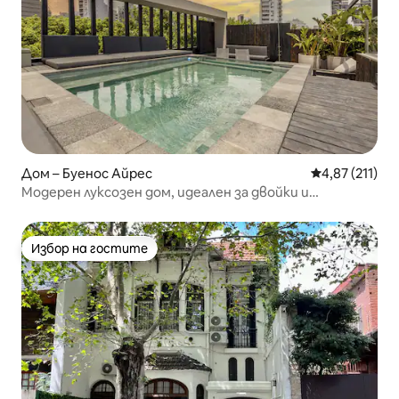
Дом – Буенос Айрес
Средна оценка
4,87 (211)
Модерен луксозен дом, идеален за двойки и
семейства
Избор на гостите
Избор на гостите