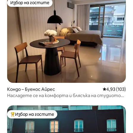
Избор на гостите
Избор на гостите
Кондо – Буенос Айрес
Средна оценка
4,93 (103)
Насладете се на комфорта и блясъка на студиото
Armani Casa
Избор на гостите
Най-популярен избор на гостите