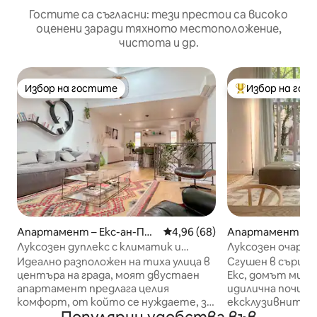
Гостите са съгласни: тези престои са високо
оценени заради тяхното местоположение,
чистота и др.
Избор на гостите
Избор на гос
Избор на гостите
Най-популярен 
Апартамент – Екс-ан-Про
Средна оценка: 4,96 от 5, 68
4,96 (68)
Апартамент – Е
ванс
ованс
Луксозен дуплекс с климатик и
Луксозен очаров
уелнес стая
центъра на Екс
Идеално разположен на тиха улица в
Сгушен в сърцет
центъра на града, моят двустаен
Екс, домът ми пр
апартамент предлага целия
идилична почивк
комфорт, от който се нуждаете, за
ексклузивните „Ho
да разгледате Екс и региона: стая за
Тази резиденци