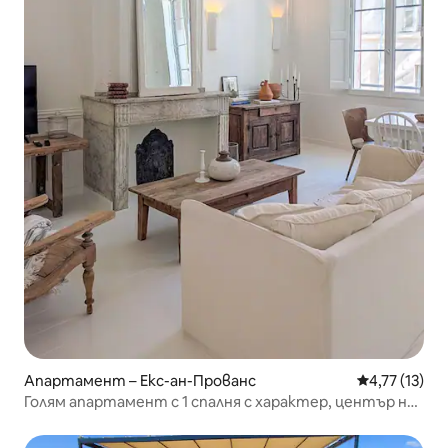
Апартамент – Екс-ан-Прованс
Средна оценк
4,77 (13)
Голям апартамент с 1 спалня с характер, център на
Екс-ан-Прованс