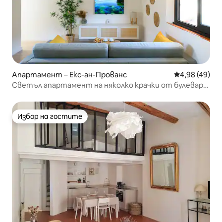
Апартамент – Екс-ан-Прованс
Средна оценк
4,98 (49)
Светъл апартамент на няколко крачки от булевард
„Мирабо“
Избор на гостите
Избор на гостите