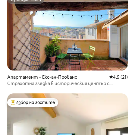
Супердомакин
Апартамент – Екс-ан-Прованс
Средна оцен
4,9 (21)
Страхотна гледка в историческия център с
климатик
Избор на гостите
Най-популярен избор на гостите