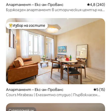
Апартамент – Екс-ан-Прованс
Средна оценк
4,8 (240)
Буржоазен апартамент в историческия център на
Екс
Избор на гостите
Най-популярен избор на гостите
Апартамент – Екс-ан-Прованс
Средна оц
5 (15)
Cours Mirabeau | Елегантно студио | Първокласен
комфорт
Супердомакин