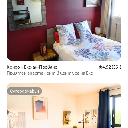
Кондо – Екс-ан-Прованс
Средна оценка
4,92 (361)
Приятен апартамент в центъра на Екс
Супердомакин
Супердомакин