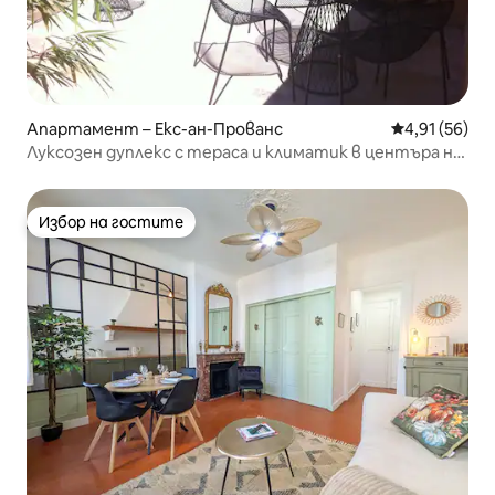
Апартамент – Екс-ан-Прованс
Средна оценк
4,91 (56)
Луксозен дуплекс с тераса и климатик в центъра на
Екс
Избор на гостите
Избор на гостите