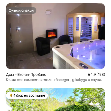
Супердомакин
Супердомакин
Дом – Екс-ан-Прованс
Средна оценк
4,9 (198)
Къща със самостоятелен басезон, джакузи и сауна.
Избор на гостите
Най-популярен избор на гостите