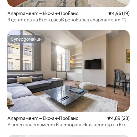
Апартамент – Екс-ан-Прованс
Средна оценк
4,95 (19)
В центъра на Екс: красив реновиран апартамент T2
Супердомакин
Супердомакин
Апартамент – Екс-ан-Прованс
Средна оценк
4,89 (28)
Уютен апартамент в историческия център на Екс