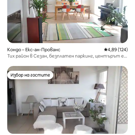
Кондо – Екс-ан-Прованс
Средна оценка
4,89 (124)
Тих район в Сезан, безплатен паркинг, центърът е
пеша
Избор на гостите
Избор на гостите