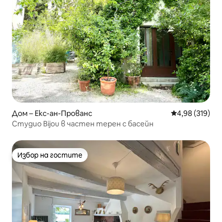
Дом – Екс-ан-Прованс
Средна оценка
4,98 (319)
Студио Bijou в частен терен с басейн
Избор на гостите
Избор на гостите