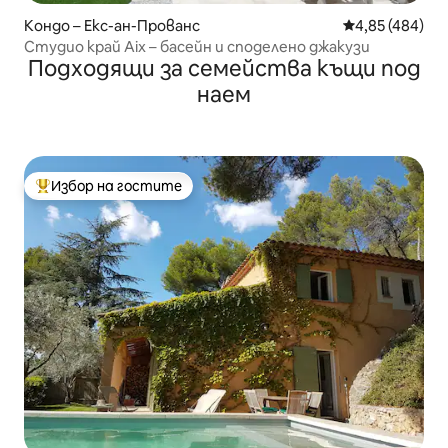
Кондо – Екс-ан-Прованс
Средна оценка
4,85 (484)
Студио край Aix – басейн и споделено джакузи
Подходящи за семейства къщи под
наем
Избор на гостите
Най-популярен избор на гостите