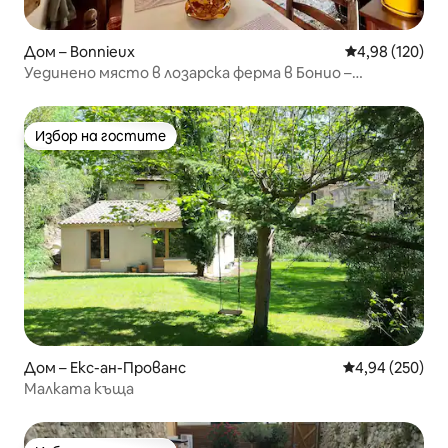
Дом – Bonnieux
Средна оценка
4,98 (120)
Уединено място в лозарска ферма в Бонио –
Домашните любимци са добре дошли
Избор на гостите
Избор на гостите
Дом – Екс-ан-Прованс
Средна оценка
4,94 (250)
Малката къща