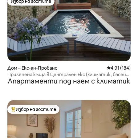
Избор на гостите
Избор на гостите
Дом – Екс-ан-Прованс
Средна оценка
4,91 (184)
Прилепена къща в Централен Екс (климатик, басейн,
Апартаменти под наем с климатик
паркинг)
Избор на гостите
Най-популярен избор на гостите