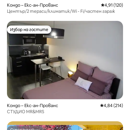
Кондо – Екс-ан-Прованс
Средна оценка
4,91 (120)
Център/2 тераси/климатик/Wi - Fi/частен гараж
Избор на гостите
Избор на гостите
Кондо – Екс-ан-Прованс
Средна оценка
4,84 (214)
СТУДИО MR&MRS