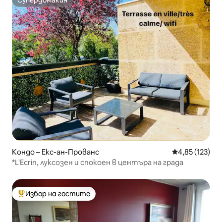
Супердомакин
Супердомакин
Кондо – Екс-ан-Прованс
Средна оценка
4,85 (123)
*L'Ecrin, луксозен и спокоен в центъра на града
Избор на гостите
Най-популярен избор на гостите