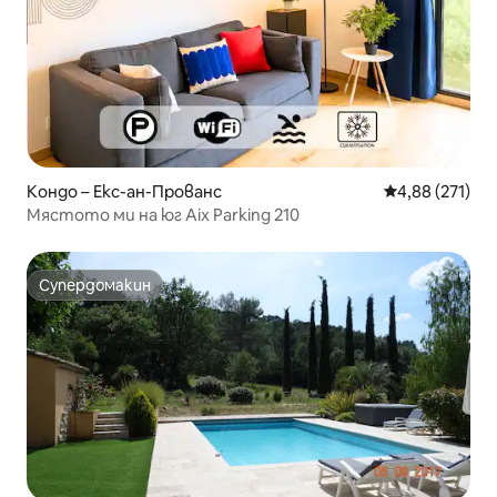
Кондо – Екс-ан-Прованс
Средна оценка
4,88 (271)
Мястото ми на юг Aix Parking 210
Супердомакин
Супердомакин