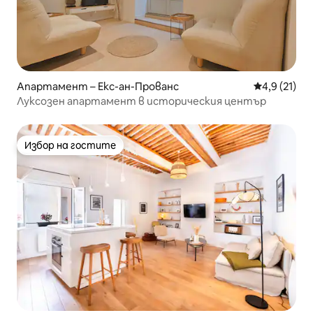
Апартамент – Екс-ан-Прованс
Средна оцен
4,9 (21)
Луксозен апартамент в историческия център
Избор на гостите
Избор на гостите