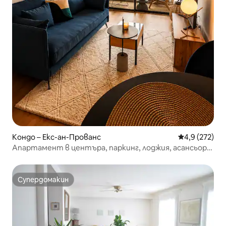
Кондо – Екс-ан-Прованс
Средна оценк
4,9 (272)
Апартамент в центъра, паркинг, лоджия, асансьор,
тихо
Супердомакин
Супердомакин