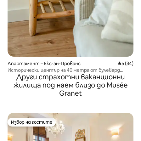
Апартамент – Екс-ан-Прованс
Средна оц
5 (34)
Исторически център на 40 метра от булевард
Други страхотни ваканционни
„Мирабо“
жилища под наем близо до Musée
Granet
Избор на гостите
Избор на гостите