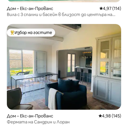
Дом – Екс-ан-Прованс
Средна оценка
4,97 (114)
Вила с 3 спални и басейн в близост до центъра на
града
Избор на гостите
Най-популярен избор на гостите
Дом – Екс-ан-Прованс
Средна оценка
4,98 (145)
Фермата на Сандрин и Лоран