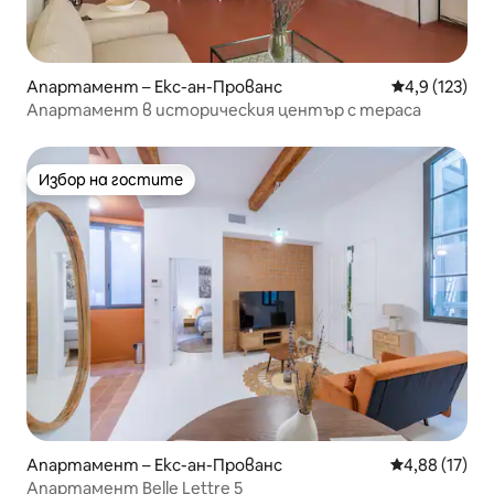
Апартамент – Екс-ан-Прованс
Средна оценк
4,9 (123)
Апартамент в историческия център с тераса
Избор на гостите
Избор на гостите
Апартамент – Екс-ан-Прованс
Средна оценк
4,88 (17)
Апартамент Belle Lettre 5