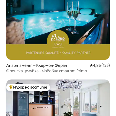
Апартамент – Клермон-Феран
Средна оценка
4,85 (125)
Френска целувка - любовна стая от Primo
Conciergerie
Избор на гостите
Най-популярен избор на гостите