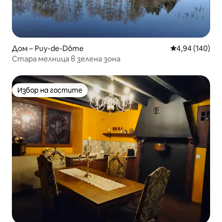
Дом – Puy-de-Dôme
Средна оценка
4,94 (140)
Стара мелница в зелена зона
Избор на гостите
Избор на гостите