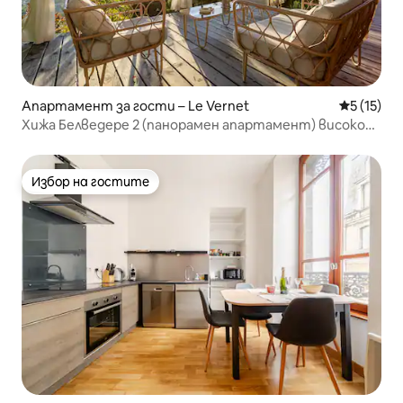
Апартамент за гости – Le Vernet
Средна оц
5 (15)
Хижа Белведере 2 (панорамен апартамент) високо
виши
Избор на гостите
Избор на гостите