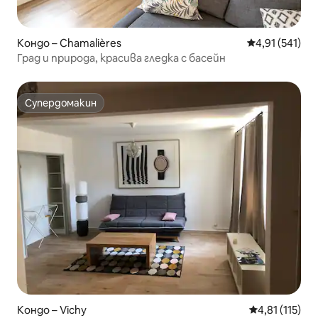
Кондо – Chamalières
Средна оценка
4,91 (541)
Град и природа, красива гледка с басейн
Супердомакин
Супердомакин
Кондо – Vichy
Средна оценк
4,81 (115)