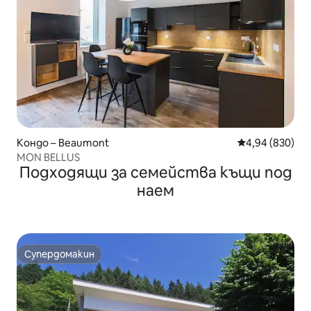
Кондо – Beaumont
Средна оценка
4,94 (830)
MON BELLUS
Подходящи за семейства къщи под
наем
Супердомакин
Супердомакин