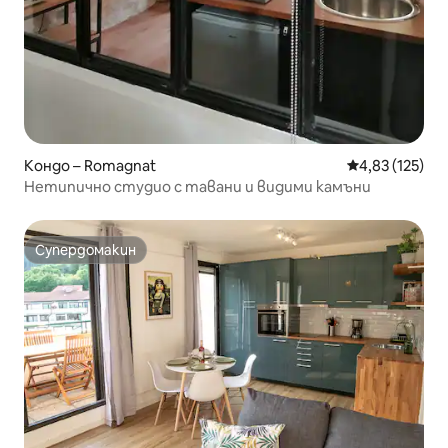
Кондо – Romagnat
Средна оценка
4,83 (125)
Нетипично студио с тавани и видими камъни
Супердомакин
Супердомакин