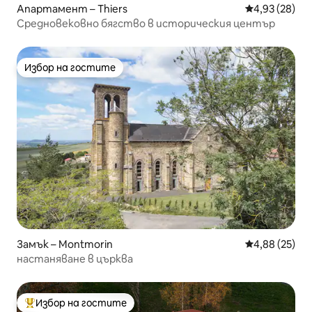
Апартамент – Thiers
Средна оценк
4,93 (28)
Средновековно бягство в историческия център
Избор на гостите
Избор на гостите
Замък – Montmorin
Средна оценк
4,88 (25)
настаняване в църква
Избор на гостите
Най-популярен избор на гостите