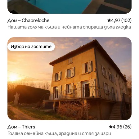
Дом – Chabreloche
Средна оценка
4,97 (102)
Нашата голяма къща и нейната спираща дъха гледка
Избор на гостите
Избор на гостите
Дом – Thiers
Средна оценк
4,96 (26)
Голяма семейна къща, градина и стая за игри