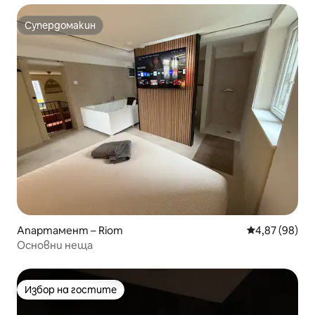
Супердомакин
Супердомакин
Апартамент – Riom
Средна оценк
4,87 (98)
Основни неща
Избор на гостите
Избор на гостите