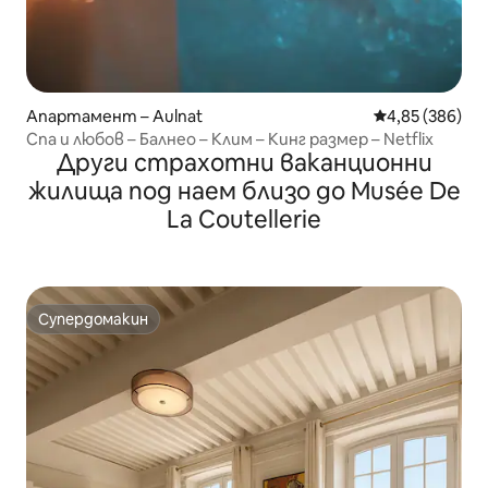
Апартамент – Aulnat
Средна оценка
4,85 (386)
Спа и любов – Балнео – Клим – Кинг размер – Netflix
Други страхотни ваканционни
жилища под наем близо до Musée De
La Coutellerie
Супердомакин
Супердомакин