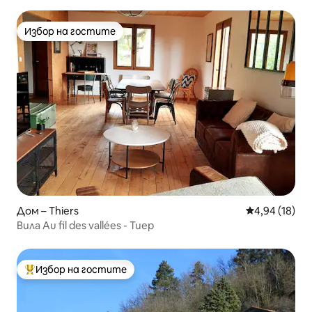
Избор на гостите
Избор на гостите
Дом – Thiers
Средна оценк
4,94 (18)
Вила Au fil des vallées - Тиер
Избор на гостите
Най-популярен избор на гостите