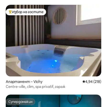
минути от Зенит
Избор на гостите
Най-популярен избор на гостите
Апартамент – Vichy
Средна оценка
4,94 (218)
Centre-ville, clim, spa privatif, гараж
Супердомакин
Супердомакин