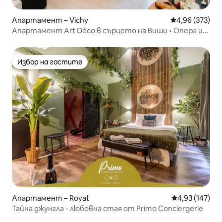
Апартамент – Vichy
Средна оценка
4,96 (373)
Апартамент Art Déco в сърцето на Виши • Опера и
конгрес
Избор на гостите
Избор на гостите
Апартамент – Royat
Средна оценка
4,93 (147)
Тайна джунгла - любовна стая от Primo Conciergerie