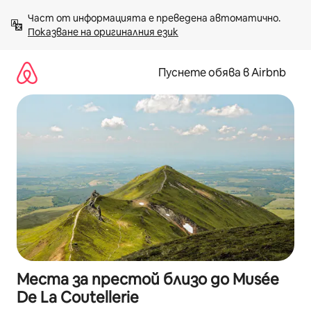
Пропускане
Част от информацията е преведена автоматично. 
към
Показване на оригиналния език
съдържанието
Пуснете обява в Airbnb
Места за престой близо до Musée
De La Coutellerie