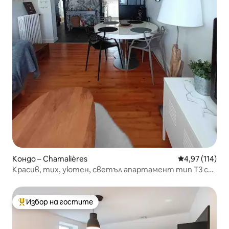
Кондо – Chamalières
Средна оценка
4,97 (114)
Красив, тих, уютен, светъл апартамент тип T3 с
частен паркинг и Wi-Fi
Избор на гостите
Най-популярен избор на гостите