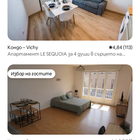
Кондо – Vichy
Средна оценка
4,84 (113)
Апартамент LE SEQUOIA за 4 души в сърцето на
град ВИШИ
Избор на гостите
Избор на гостите