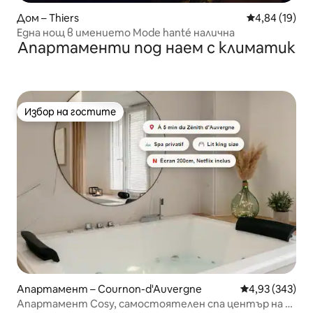
Дом – Thiers
Средна оценк
4,84 (19)
Една нощ в имението Mode hanté налична
Апартаменти под наем с климатик
Избор на гостите
Избор на гостите
Апартамент – Cournon-d'Auvergne
Средна оценка
4,93 (343)
Апартамент Cosy, самостоятелен спа център на 5