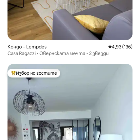
Кондо – Lempdes
Средна оценка
4,93 (136)
Casa Ragazzi • Овернската мечта • 2 звезди
Избор на гостите
Най-популярен избор на гостите