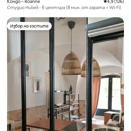
Кондо – Roanne
Средна оценк
4,9 (126)
Студио Hubeli - в центъра (8 мин. от гарата + Wi-Fi)
Избор на гостите
Избор на гостите