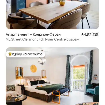
Апартамент – Клермон-Феран
Средна оценка
4,97 (139)
ML Street Clermont Fd Hyper Centre с гараж
Избор на гостите
Най-популярен избор на гостите