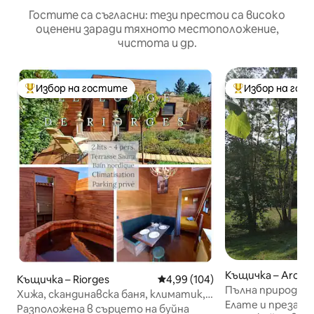
Гостите са съгласни: тези престои са високо
оценени заради тяхното местоположение,
чистота и др.
Избор на гостите
Избор на гос
Най-популярен избор на гостите
Най-популярен 
Къщичка – Arcon
Къщичка – Riorges
Средна оценка: 4,99 от 5, 104
4,99 (104)
Пълна природа, н
Хижа, скандинавска баня, климатик,
Елате и презар
частен паркинг
Разположена в сърцето на буйна