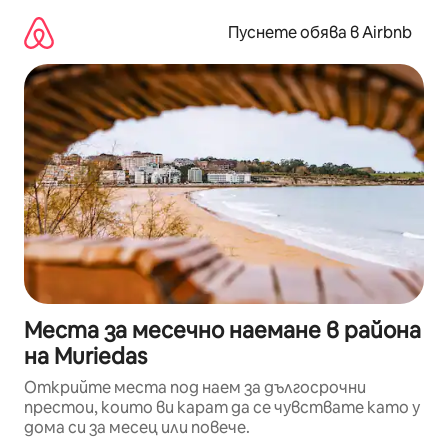
Пропускане
към
Пуснете обява в Airbnb
съдържанието
Места за месечно наемане в района
на Muriedas
Открийте места под наем за дългосрочни
престои, които ви карат да се чувствате като у
дома си за месец или повече.