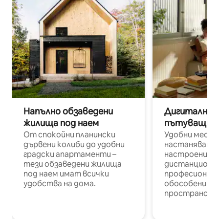
Напълно обзаведени
Дигитални н
жилища под наем
пътуващи п
От спокойни планински
Удобни места
дървени колиби до удобни
настаняване 
градски апартаменти –
настроени и
тези обзаведени жилища
дистанционн
под наем имат всички
професионалис
удобства на дома.
обособени р
пространств