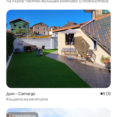
Ла Льоса: Частен жилищен комплекс и спокойствие
Дом – Camargo
Средна о
5 (3)
Къщата на мечтите
Супердомакин