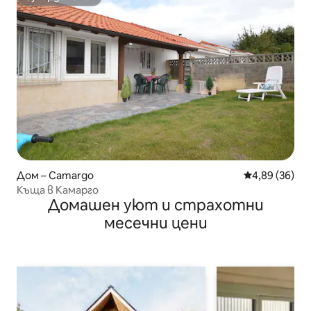
Супердомакин
Дом – Camargo
Средна оценк
4,89 (36)
Къща в Камарго
Домашен уют и страхотни
месечни цени