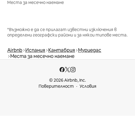
Места за месечно наемане
*Възможно е да се прилагат известни изключения в
определени географски райони и за някои типове места.
Airbnb
Испания
Кантабрия
Муриедас
Места за месечно наемане
© 2026 Airbnb, Inc.
Поверителност
Условия