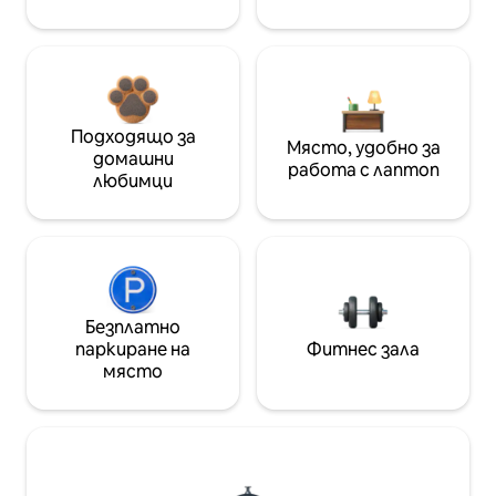
Подходящо за
Място, удобно за
домашни
работа с лаптоп
любимци
Безплатно
паркиране на
Фитнес зала
място