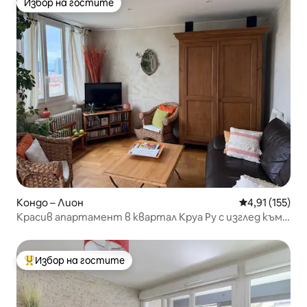
Избор на гостите
Избор на гостите
Кондо – Лион
Средна оценка
4,91 (155)
Красив апартамент в квартал Круа Ру с изглед към
Лион
Избор на гостите
Най-популярен избор на гостите