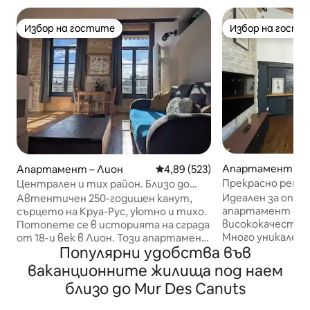
Избор на гостите
Избор на гости
Избор на гостите
Избор на гости
Апартамент – Л
Апартамент – Лион
Средна оценка: 4,89 от 5, 523
4,89 (523)
Прекрасно ренови
Централен и тих район. Близо до
всички удобств
магазини и метро
Идеален за опоз
Автентичен 250-годишен канут,
апартамент е р
сърцето на Круа-Рус, уютно и тихо.
висококачествен
Потопете се в историята на сграда
Много уникален, 
от 18-и век в Лион. Този апартамент
Популярни удобства във
таван тип „canu
с открити камъни и таван в лионски
с красива всеки
стил предлага топла атмосфера,
ваканционните жилища под наем
оборудвана кухня
обляна в светлина, обърната на юг.
близо до Mur Des Canuts
спалня на мецани
Всекидневната включва
оборудвано; ще 
всекидневна, напълно оборудвана