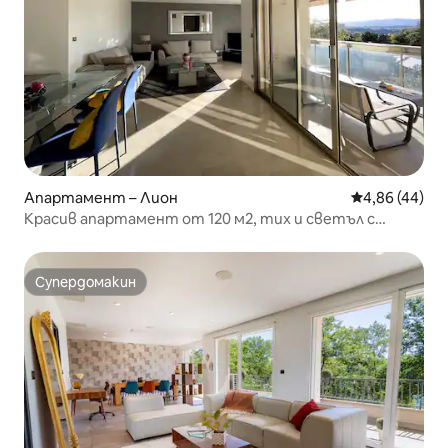
Апартамент – Лион
Средна оценк
4,86 (44)
Красив апартамент от 120 м2, тих и светъл с
тераса
Супердомакин
Супердомакин