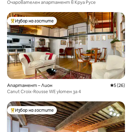
Очарователен апартамент в Круа Русе
Избор на гостите
Най-популярен избор на гостите
Апартамент – Лион
Средна оц
5 (26)
Canut Croix-Rousse WE уютен за 4
Избор на гостите
Най-популярен избор на гостите