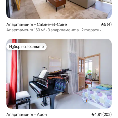
Апартамент – Caluire-et-Cuire
Средна о
5 (4)
Апартамент 150 м² · 3 апартамента · 2 тераси ·
Лион
Избор на гостите
Избор на гостите
Апартамент – Лион
Средна оценка
4,81 (202)