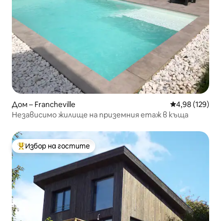
Дом – Francheville
Средна оценка
4,98 (129)
Независимо жилище на приземния етаж в къща
Избор на гостите
Най-популярен избор на гостите