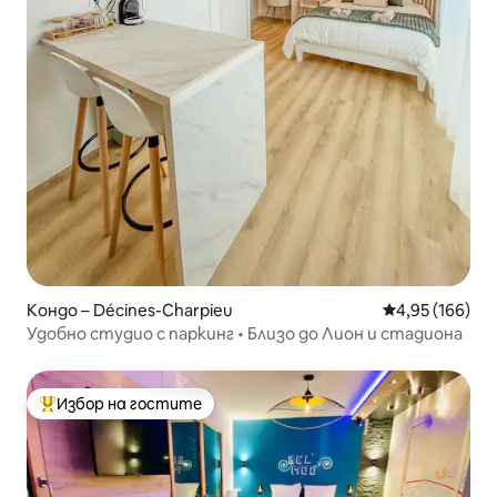
Кондо – Décines-Charpieu
Средна оценка
4,95 (166)
Удобно студио с паркинг • Близо до Лион и стадиона
Избор на гостите
Най-популярен избор на гостите