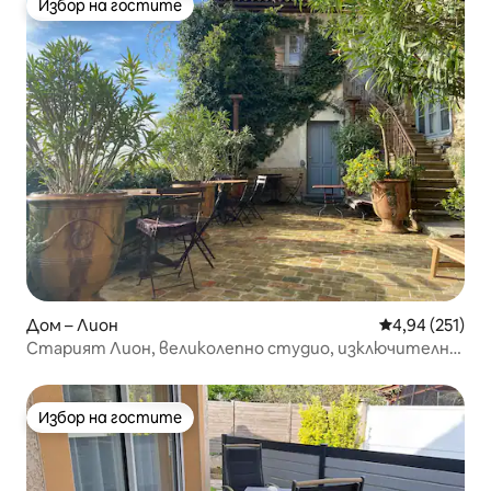
Избор на гостите
Избор на гостите
Дом – Лион
Средна оценка
4,94 (251)
Старият Лион, великолепно студио, изключителна
гледка!
Избор на гостите
Избор на гостите