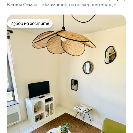
В стил Осман – с климатик, на последния етаж, с
асансьор
Избор на гостите
Избор на гостите