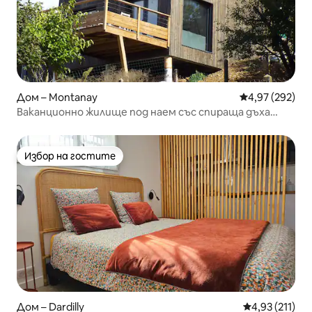
Дом – Montanay
Средна оценка
4,97 (292)
Ваканционно жилище под наем със спираща дъха
гледка близо до Лион
Избор на гостите
Избор на гостите
Дом – Dardilly
Средна оценка
4,93 (211)