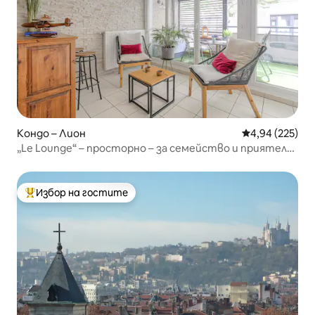
Кондо – Лион
Средна оценка
4,94 (225)
„Le Lounge“ – просторно – за семейство и приятели
– гараж – климатик
Избор на гостите
Най-популярен избор на гостите