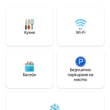
необходимо, за 
кухня и специална офис зона с бърз
(индукционна го
Wi-Fi – идеална за дистанционна
микровълнова пе
работа или семинари. На 1 минута
Samsung, кафемаш
от метрото, заобиколени сте от
Осигурено е всич
пазари, ресторанти и магазини,
кафе, чай и др. 
докато се наслаждавате на
жителите парт
абсолютно спокойствие през
Кухня
Wi-Fi
забранени.
нощта.
Безплатно
Басейн
паркиране на
място