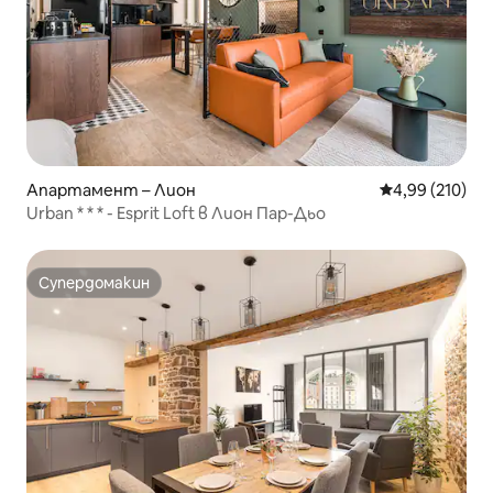
Апартамент – Лион
Средна оценка
4,99 (210)
Urban * * * - Esprit Loft в Лион Пар-Дьо
Супердомакин
Супердомакин