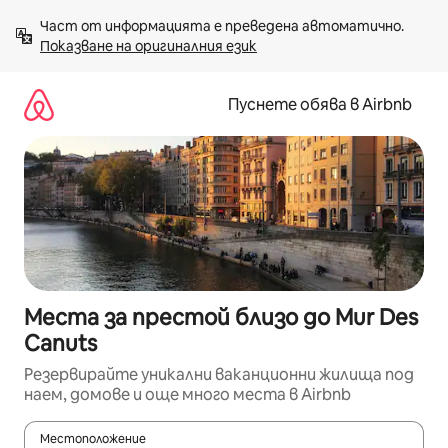
Пропускане
Част от информацията е преведена автоматично. 
към
Показване на оригиналния език
съдържанието
Пуснете обява в Airbnb
Места за престой близо до Mur Des
Canuts
Резервирайте уникални ваканционни жилища под
наем, домове и още много места в Airbnb
Местоположение