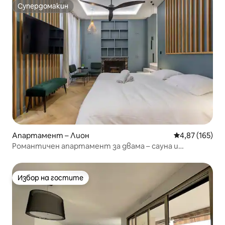
Супердомакин
Супердомакин
Апартамент – Лион
Средна оценка
4,87 (165)
Романтичен апартамент за двама – сауна и
хидромасажна вана
Избор на гостите
Избор на гостите