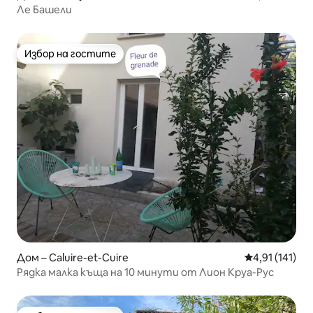
Ле Башели
Избор на гостите
Избор на гостите
Дом – Caluire-et-Cuire
Средна оценка
4,91 (141)
Рядка малка къща на 10 минути от Лион Круа-Рус