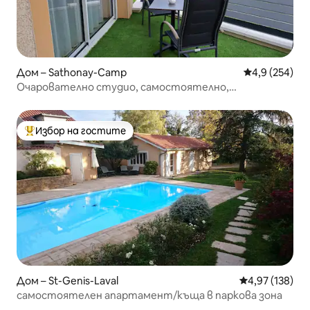
Дом – Sathonay-Camp
Средна оценк
4,9 (254)
Очарователно студио, самостоятелно,
климатизирано
Избор на гостите
Най-популярен избор на гостите
Дом – St-Genis-Laval
Средна оценка
4,97 (138)
самостоятелен апартамент/къща в паркова зона