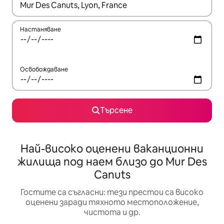
Когато резултатите се покажат, използвайте клавишите 
Настаняване
Освобождаване
Търсене
Най-високо оценени ваканционни
жилища под наем близо до Mur Des
Canuts
Гостите са съгласни: тези престои са високо
оценени заради тяхното местоположение,
чистота и др.