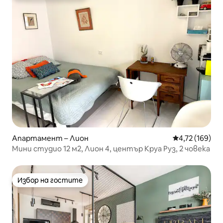
Апартамент – Лион
Средна оценка
4,72 (169)
Мини студио 12 м2, Лион 4, център Круа Руз, 2 човека
Избор на гостите
Избор на гостите