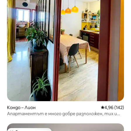
Кондо – Лион
Средна оценка
4,96 (142)
Апартаментът е много добре разположен, тих и
светъл