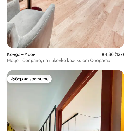
Кондо – Лион
Средна оценка
4,86 (127)
Мецо - Сопрано, на няколко крачки от Операта
Избор на гостите
Избор на гостите