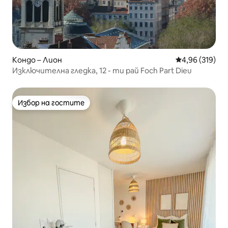
Кондо – Лион
Средна оценка
4,96 (319)
Изключителна гледка, 12 - ти рай Foch Part Dieu
Избор на гостите
Избор на гостите