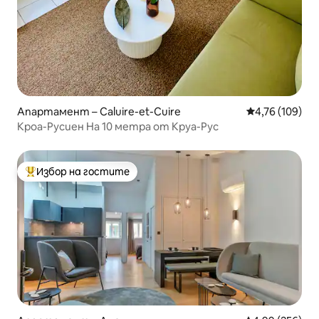
Апартамент – Caluire-et-Cuire
Средна оценка
4,76 (109)
Кроа-Русиен На 10 метра от Круа-Рус
Избор на гостите
Най-популярен избор на гостите