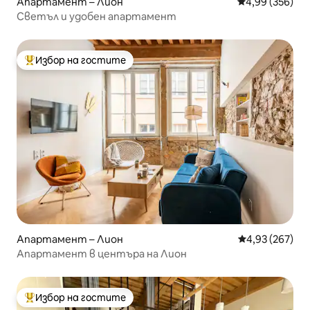
Апартамент – Лион
Средна оценка
4,99 (356)
Светъл и удобен апартамент
Избор на гостите
Най-популярен избор на гостите
Апартамент – Лион
Средна оценка
4,93 (267)
Апартамент в центъра на Лион
Избор на гостите
Най-популярен избор на гостите