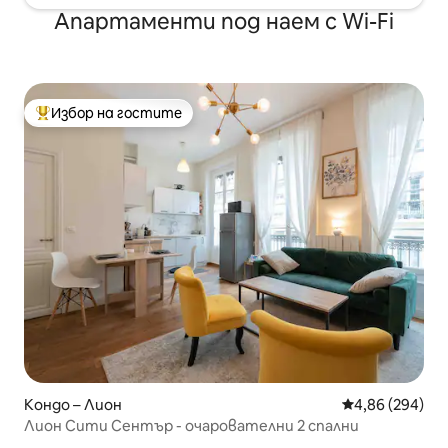
Апартаменти под наем с Wi-Fi
Избор на гостите
Най-популярен избор на гостите
Кондо – Лион
Средна оценка
4,86 (294)
Лион Сити Сентър - очарователни 2 спални