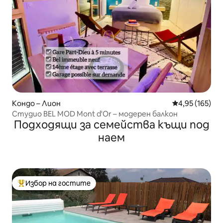
Кондо – Лион
Средна оценка
4,95 (165)
Студио BEL MOD Mont d'Or – модерен балкон
Подходящи за семейства къщи под
наем
Избор на гостите
Най-популярен избор на гостите