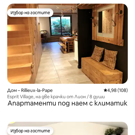
Избор на гостите
Избор на гостите
Дом – Rillieux-la-Pape
Средна оценка
4,98 (108)
Esprit Village, на две крачки от Лион / 8 души
Апартаменти под наем с климатик
Избор на гостите
Избор на гостите