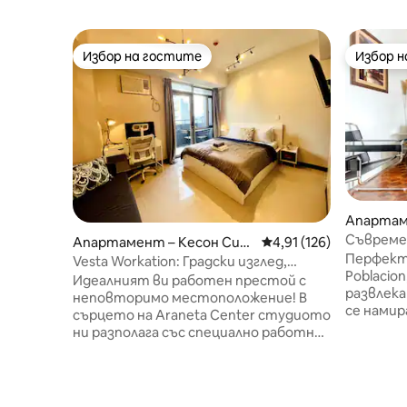
Избор на гостите
Избор 
Избор на гостите
Избор 
Апартам
Съвремен
Апартамент – Кесон Сит
Средна оценка: 4,91 о
4,91 (126)
SMEG
Перфект
и
Vesta Workation: Градски изглед,
Poblacio
400Mbps Wifi и балкон
Идеалният ви работен престой с
развлека
неповторимо местоположение! В
се намир
сърцето на Araneta Center студиото
жилищна 
ни разполага със специално работно
Нашият 1
пространство (27 - инчов монитор,
модерен
клавиатура, работна станция)-
средата 
просто си носете собствен лаптоп.
включите
Насладете се на Wi - Fi със скорост