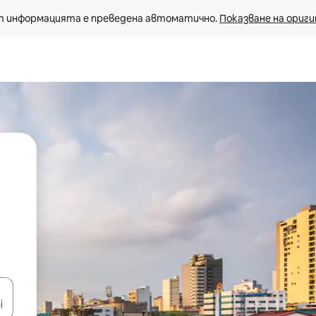
 информацията е преведена автоматично. 
Показване на ориги
е клавишите със стрелки нагоре и надолу или навигирайте с д