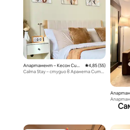
Апартамент – Кесон Сит
Средна оценка: 4,85 
4,85 (55)
и
Calma Stay – студио в Аранета Сити,
Кубао
Апартам
и
Апартам
Са