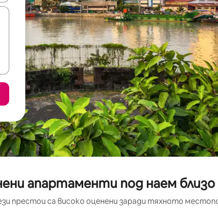
ени апартаменти под наем близо 
ези престои са високо оценени заради тяхното местоп