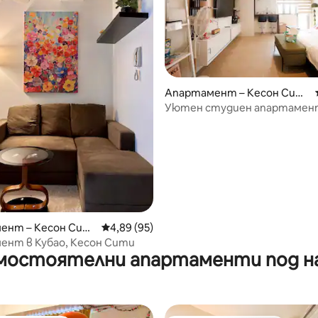
Апартамент – Кесон Сит
и
Уютен студиен апартамент
| Wi-Fi + Netflix
от 5, 55 отзива
ент – Кесон Сит
Средна оценка: 4,89 от 5, 95 отзива
4,89 (95)
ент в Кубао, Кесон Сити
мостоятелни апартаменти под н