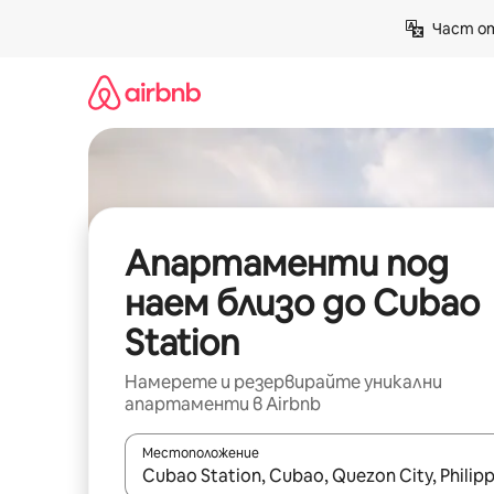
Пропускане
Част от
към
съдържанието
Апартаменти под
наем близо до Cubao
Station
Намерете и резервирайте уникални
апартаменти в Airbnb
Местоположение
Когато резултатите се покажат, използвайт