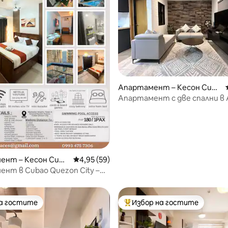
 от 5, 4 отзива
Апартамент – Кесон Сит
и
Апартамент с две спални в
Сити
ент – Кесон Сит
Средна оценка: 4,95 от 5, 59 отзива
4,95 (59)
нт в Cubao Quezon City –
 TA
на гостите
Избор на гостите
на гостите
Най-популярен избор на гос