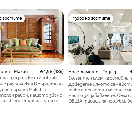
на гостите
Избор на гостите
на гостите
Избор на гостите
ент – Makati
Средна оценка: 4,98 от 5, 485 отзива
4,98 (485)
Апартамент – Taguig
на среда на века Zentopia
Елегантен глем за семейна п
т 5, 126 отзива
безплатно паркиране
но разположен в сърцето на
Доведете цялото семейств
n, ресторант Makati и
това страхотно място с м
телен район, нашето звено
място за забавление. Сега 
а на 4 - ти етаж на бутикова
ОБЩА тарифа за нощувка б
сграда с денонощна охрана.
скрити такси и начисления.
br се гордее с изглед,
Насладете се на безгрижен
 интериор и удобства от
в този елегантен апартам
на века в средата на века,
който се намира в центъра 
лно 55 - инчов телевизор,
Uptown BGC! Точно пред нов