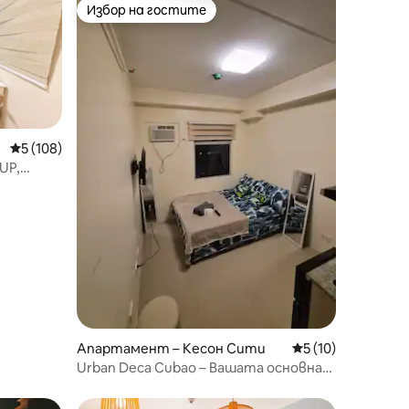
Избор на гостите
тите
Избор на гостите
Средна оценка: 5 от 5, 108 отзива
5 (108)
UP,
Апартамент – Кесон Сити
Средна оценка: 5
5 (10)
Urban Deca Cubao – Вашата основна
програма за по-ниските етажи!