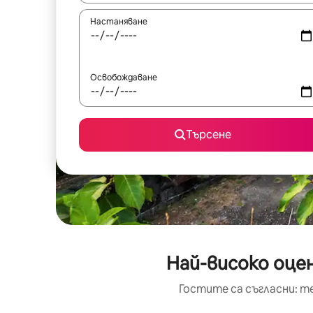
Настаняване
Освобождаване
Търсене
Най-високо оцен
Гостите са съгласни: т