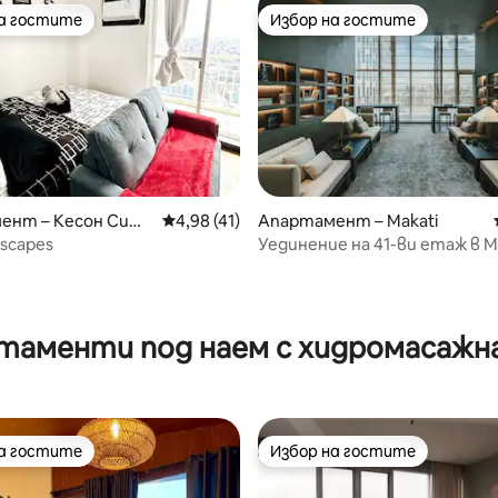
на гостите
Избор на гостите
на гостите
Избор на гостите
ент – Кесон Сит
Средна оценка: 4,98 от 5, 41 отзива
4,98 (41)
Апартамент – Makati
Escapes
Уединение на 41-ви етаж в М
от 5, 16 отзива
Гледки + Wi-Fi с 800 Mbps
таменти под наем с хидромасажна
на гостите
Избор на гостите
на гостите
Избор на гостите