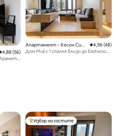
Апартамент – Кесон Сит
Средна оценка: 4,96
4,96 (48)
и
Дом Muji с 1 спалня близо до Eastwood
Средна оценка: 4,88 от 5, 56 отзива
4,88 (56)
Mall – City Skyline
 Аранета
Избор на гостите
тите
Най-популярен избор на гостите