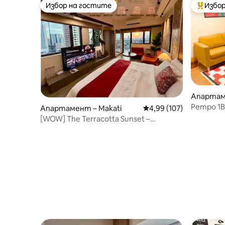
Избор на гостите
Избор
Избор на гостите
Най-поп
Апартам
Ретро 1B
Апартамент – Makati
Средна оценка: 4,99 о
4,99 (107)
Морато 
[WOW] The Terracotta Sunset –
Първокласен апартамент в Макати