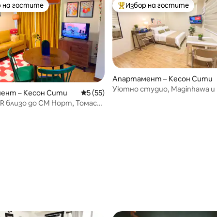
 на гостите
Избор на гостите
улярен избор на гостите
Най-популярен избор на гос
Апартамент – Кесон Сити
Уютно студио, Maginhawa и 
ент – Кесон Сити
Средна оценка: 5 от 5, 55 отзива
5 (55)
безплатен паркинг, Wi-Fi
R близо до СМ Норт, Томас
т 5, 107 отзива
| До метрото