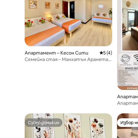
Апартамент – Кесон Сити
Средна оценка: 5
5 (4)
Семейна стая – Манхатън Аранета
Кубао с пералня
Апартам
и
Апартаме
MHeights
Супердомакин
Избор 
Супердомакин
Избор 