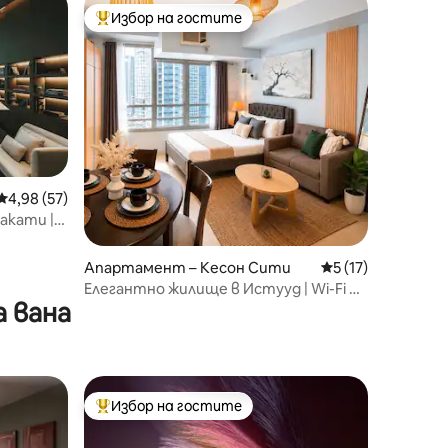
Избор на гостите
Най-популярен избор на гостите
Средна оценка: 4,98 от 5, 57 отзива
4,98 (57)
акати |
Апартамент – Кесон Сити
Средна оценка: 5
5 (17)
Елегантно жилище в Истууд | Wi-Fi и
 вана
Netflix
Избор на гостите
Най-популярен избор на гостите