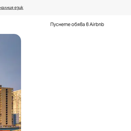
налния език
Пуснете обява в Airbnb
окосване или плъзгане.