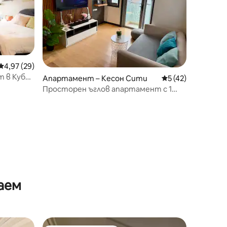
Средна оценка: 4,97 от 5, 29 отзива
4,97 (29)
 в Кубао
Апартамент – Кесон Сити
Средна оценка: 5
5 (42)
Просторен ъглов апартамент с 1
спалня близо до Аранета и Гейтуей
аем