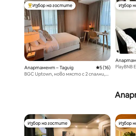
Избор на гостите
Избор 
Най-популярен избор на гостите
Избор 
Апартам
и
PlayBNB 
Апартамент – Taguig
Средна оценка: 5 
5 (16)
BGC Uptown, ново място с 2 спални,
балкон, безплатен паркинг
Апар
Избор на гостите
Избор 
Избор на гостите
Избор 