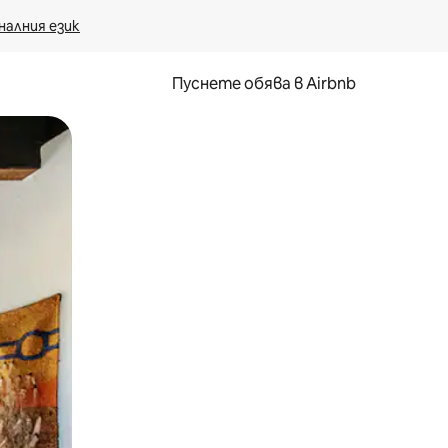
налния език
Пуснете обява в Airbnb