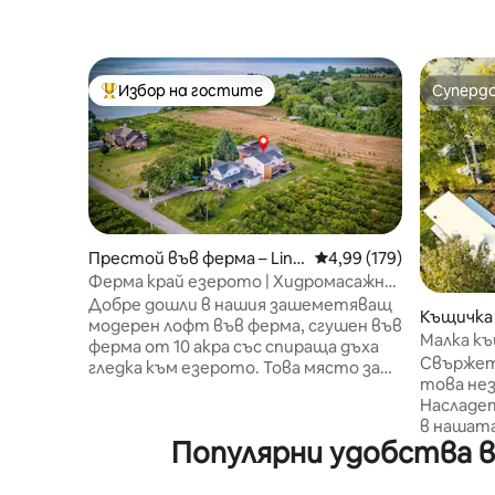
Избор на гостите
Суперд
Най-популярен избор на гостите
Суперд
Престой във ферма – Linc
Средна оценка: 4,99 о
4,99 (179)
oln
Ферма край езерото | Хидромасажна
вана | Огнище | Достъп до плажа
Добре дошли в нашия зашеметяващ
Къщичка 
модерен лофт във ферма, сгушен във
Малка къщ
ферма от 10 акра със спираща дъха
езеро
Свържет
гледка към езерото. Това място за
това нез
отдих във ферма предлага
Насладет
перфектна комбинация от селски
в нашата
чар и органичен лукс. Домът ни
Популярни удобства в
брега на
разполага с отворено жилищно
парка за 
пространство със сводести тавани
частен т
и изобилие от естествена