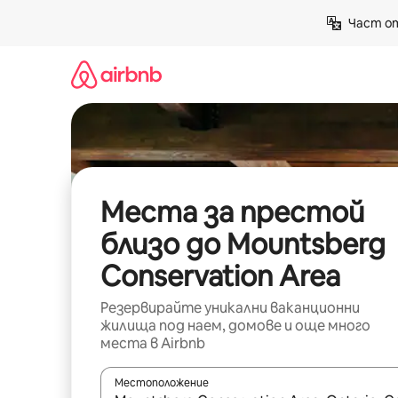
Пропускане
Част от
към
съдържанието
Места за престой
близо до Mountsberg
Conservation Area
Резервирайте уникални ваканционни
жилища под наем, домове и още много
места в Airbnb
Местоположение