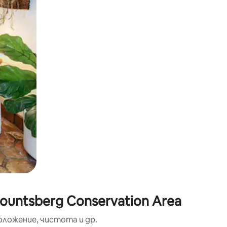
окосване или плъзгане.
untsberg Conservation Area
оложение, чистота и др.