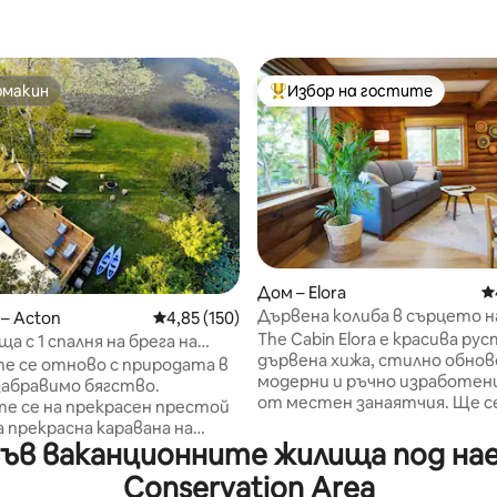
омакин
Избор на гостите
омакин
Най-популярен избор на гос
т 5, 179 отзива
Дом – Elora
С
Дървена колиба в сърцето н
– Acton
Средна оценка: 4,85 от 5, 150 отзива
4,85 (150)
центъра на Елора
The Cabin Elora е красива ру
а с 1 спалня на брега на
дървена хижа, стилно обнов
е се отново с природата в
модерни и ръчно изработен
абравимо бягство.
от местен занаятчия. Ще с
е се на прекрасен престой
насладите на чисто, светло
 прекрасна каравана на
отворено концептуално
ъв ваканционните жилища под нае
 морето, разположена в
пространство. Разположен в
каравани Breezes. Това е
Conservation Area
сърцето на Елора, излизайки
их паркинг за каравани с