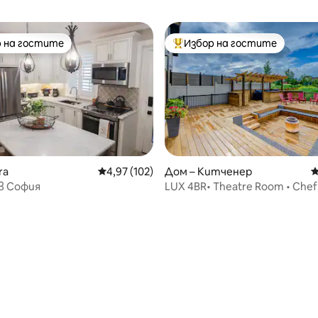
 на гостите
Избор на гостите
улярен избор на гостите
Най-популярен избор на гос
ra
Средна оценка: 4,97 от 5, 102 отзива
4,97 (102)
Дом – Китченер
С
в София
LUX 4BR• Theatre Room • Chef 
т 5, 545 отзива
Unique Deck