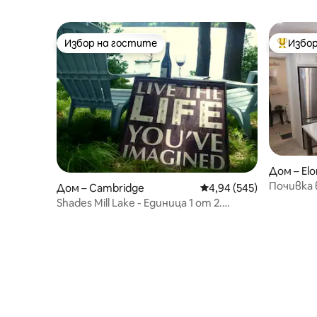
Избор на гостите
Избор
Избор на гостите
Най-поп
Дом – Elo
Почивка 
Дом – Cambridge
Средна оценка: 4,94 о
4,94 (545)
Shades Mill Lake - Единица 1 от 2.
Налично е 3-то легло.