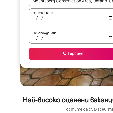
Когато резултатите се покажат, използвайт
Настаняване
Освобождаване
Търсене
Най-високо оценени ваканц
Гостите са съгласни: т