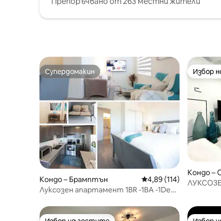
Препоръчвано от 263 местни жители
Супердомакин
Избор 
Супердомакин
Избор 
Кондо – 
Кондо – Брамптън
Средна оценка: 4,89 о
4,89 (114)
ЛУКСОЗЕ
Луксозен апартамент 1BR -1BA -1Den,
ДЕКОР,
w. parking
КОЛИЧКИ