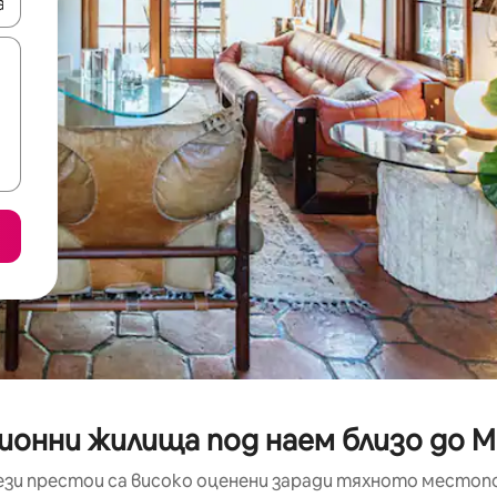
е клавишите със стрелки нагоре и надолу или навигирайте с д
ионни жилища под наем близо до Mo
ези престои са високо оценени заради тяхното местоп