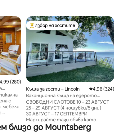
Дървена 
Избор на гостите
Избор 
тите
Най-популярен избор на гостите
Избор 
Престой
забавле
Успокой
Canadian
спокойно 
се на ня
игрището
много у
барбекю
трапеза
хидрома
редна оценка: 4,99 от 5, 280 отзива
4,99 (280)
пътеки, 
а
Къща за гости – Lincoln
Средна оценка: 4,96 
4,96 (324)
маса, ог
стикална
отделно
Ваканционна къща на езерото
ена с
двойно 
Онтарио, Ниагара
СВОБОДНИ СЛОТОВЕ 10 – 23 АВГУСТ
и мебели
теглене
25 – 29 АВГУСТ (4 нощувки/5 дни)
е
рамките 
30 АВГУСТ – 17 СЕПТЕМВРИ
 и
такса). 
Маркирайте тази обява като
живопис
м близо до Mountsberg
любима, за да получавате известия
рестора
за оферти в последния момент.
 през
интерес
Отпуснете се в уютната ни къща за