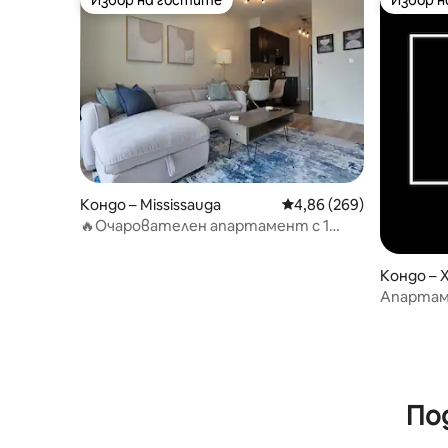
Избор на гостите
Избор 
Избор на гостите
Избор 
Кондо – Mississauga
Средна оценка: 4,86 о
4,86 (269)
🔥Очарователен апартамент с 1
спалня на няколко🔥 крачки от
площад „Уан“!👌
Кондо –
Апартам
По