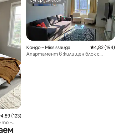
Супердомакин
Супердомакин
Кондо – Mississauga
Средна оценка: 4,82 
4,82 (194)
Апартамент в жилищен блок с
невероятен изглед (побира 6)
редна оценка: 4,89 от 5, 123 отзива
4,89 (123)
нто –
аем