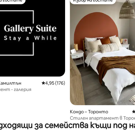
на гостите
Избор на гостите
на гостите
Избор на гостите
т 5, 269 отзива
 Хамилтън
Средна оценка: 4,95 от 5, 176 отзива
4,95 (176)
ент - галерия
Кондо – Торонто
С
Стилен апартамент в Торо
дходящи за семейства къщи под н
възможност за дългосрочен
престой