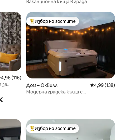
Ваканционна къща в града
Избор на гостите
тите
Най-популярен избор на гостите
редна оценка: 4,96 от 5, 116 отзива
4,96 (116)
 за
Дом – Оквилл
Средна оценка: 4,99 
4,99 (138)
Модерна градска къща с
к
хидромасажна вана на покрива
Избор на гостите
Най-популярен избор на гостите