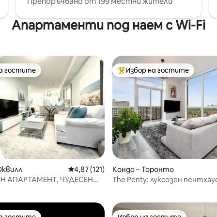
Препоръчвано от 199 местни жители
Апартаменти под наем с Wi-Fi
на гостите
Избор на гостите
на гостите
Най-популярен избор на гос
Оквилл
Средна оценка: 4,87 от 5, 121 отзива
4,87 (121)
Кондо – Торонто
т 5, 114 отзива
Н АПАРТАМЕНТ, ЧУДЕСЕН
The Penty: луксозен пентхаус
 ПОДХОДЯЩ ЗА ИНВАЛИДНИ
басейн, хидромасажна вана
!!!