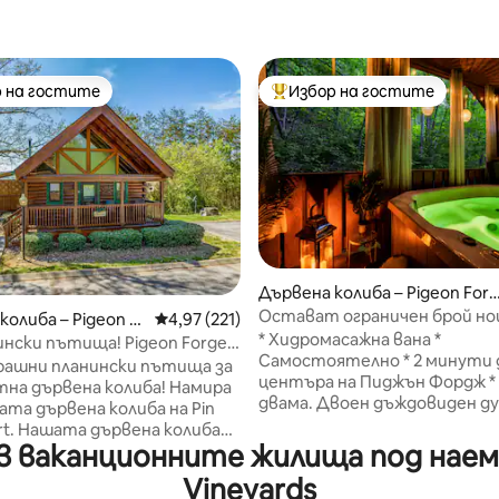
 на гостите
Избор на гостите
улярен избор на гостите
Най-популярен избор на гос
т 5, 104 отзива
Дървена колиба – Pigeon Forg
e
Остават ограничен брой н
колиба – Pigeon F
Средна оценка: 4,97 от 5, 221 отзива
4,97 (221)
Най-високо оценена кабина с
* Хидромасажна вана *
и пътища! Pigeon Forge
възрастни
Самостоятелно * 2 минути до
тно местоположение!
рашни планински пътища за
центъра на Пиджън Фордж * Душ за
на дървена колиба! Намира
двама. Двоен дъждовиден душ
ката дървена колиба на Pin
Електрическо огнище * 50 - 
 колиба
Roku телевизор * Пералня и с
 ваканционните жилища под наем б
а в сърцето на Pigeon Forge и
Осигуряваме допълнителни
а комфорт, спокойствие и
Vineyards
почистващи препарати *
 бягство. Идеално за 4 -