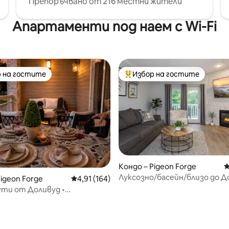
Препоръчвано от 216 местни жители
Апартаменти под наем с Wi-Fi
 на гостите
Избор на гостите
улярен избор на гостите
Най-популярен избор на гос
т 5, 132 отзива
Кондо – Pigeon Forge
С
Луксозно/басейн/близо до Д
Pigeon Forge
Средна оценка: 4,91 от 5, 164 отзива
4,91 (164)
ути от Доливуд •
АТНИ билета всеки ден •