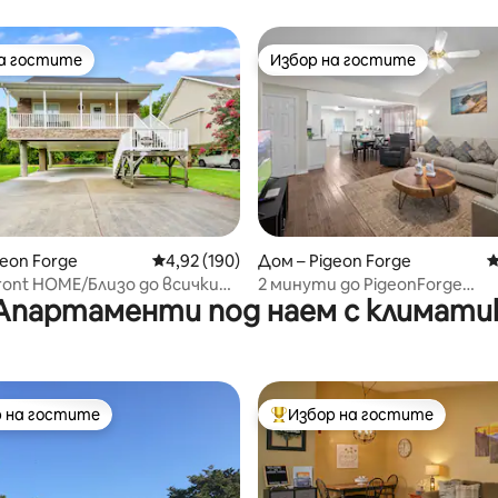
на гостите
Избор на гостите
на гостите
Избор на гостите
т 5, 212 отзива
geon Forge
Средна оценка: 4,92 от 5, 190 отзива
4,92 (190)
Дом – Pigeon Forge
С
rfront HOME/Близо до всички
2 минути до PigeonForge
Апартаменти под наем с климати
и/забавления
Strp_AFFordable_Cute cottag
 на гостите
Избор на гостите
улярен избор на гостите
Най-популярен избор на гос