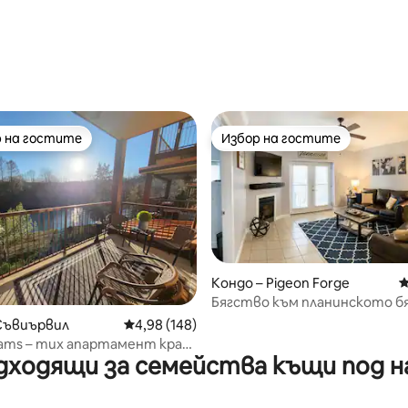
 на гостите
Избор на гостите
улярен избор на гостите
Избор на гостите
Кондо – Pigeon Forge
С
Бягство към планинското б
т 5, 196 отзива
Съвиървил
Средна оценка: 4,98 от 5, 148 отзива
4,98 (148)
eams – тих апартамент край
дходящи за семейства къщи под н
а долния етаж