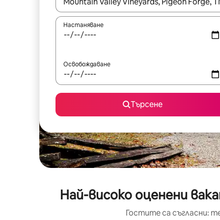
Когато резултатите се покажат, използвайт
Настаняване
Освобождаване
Търсене
Най-високо оценени вакан
Гостите са съгласни: т