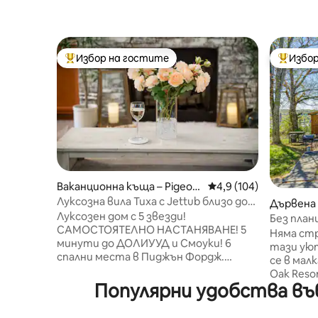
Избор на гостите
Избор
Най-популярен избор на гостите
Най-поп
Ваканционна къща – Pigeon
Средна оценка: 4,9 о
4,9 (104)
Forge
Луксозна вила Тиха с Jettub близо до
Дървена 
Доливуд
Луксозен дом с 5 звезди!
orge
Без планинск
САМОСТОЯТЕЛНО НАСТАНЯВАНЕ! 5
Невероя
Няма ст
минути до ДОЛИУУД и Смоуки! 6
тази уют
спални места в Пиджън Фордж.
се в мал
Местоположение: 5 минути до
Oak Resort. Нашата дървена
Долиууд/Смоукис. Достъп:
Популярни удобства във
се намир
САМОСТОЯТЕЛНО НАСТАНЯВАНЕ. 2
осигуряв
паркоместа. Сън: спално бельо от
място за