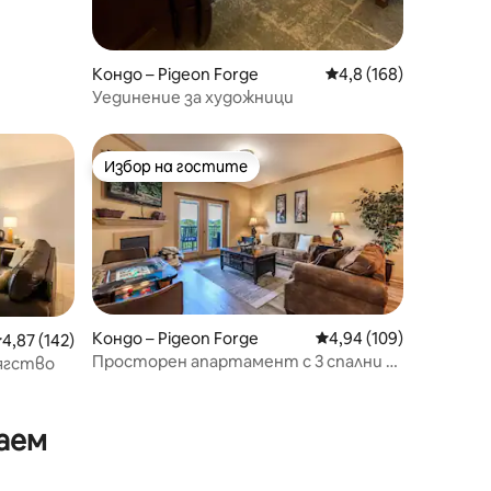
Кондо – Pigeon Forge
Средна оценка: 4,8 
4,8 (168)
Уединение за художници
Избор на гостите
Избор на гостите
Кондо – Pigeon Forge
Средна оценка: 4,94 
4,94 (109)
редна оценка: 4,87 от 5, 142 отзива
4,87 (142)
Просторен апартамент с 3 спални в
ягство
Пиджън Фордж с 2 басейна
аем