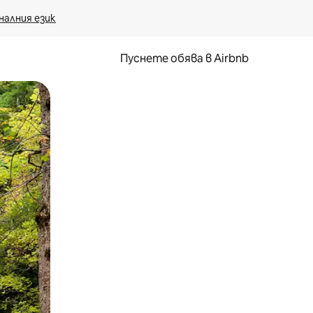
налния език
Пуснете обява в Airbnb