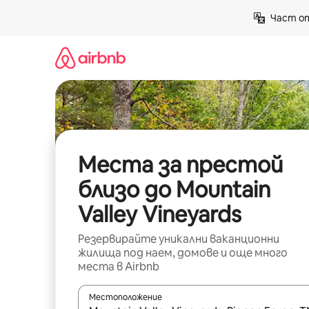
Пропускане
Част от
към
съдържанието
Места за престой
близо до Mountain
Valley Vineyards
Резервирайте уникални ваканционни
жилища под наем, домове и още много
места в Airbnb
Местоположение