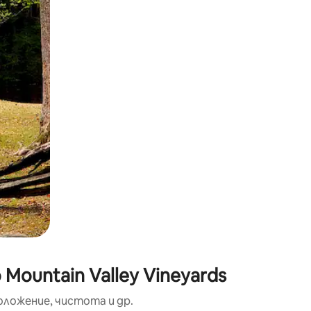
окосване или плъзгане.
Mountain Valley Vineyards
оложение, чистота и др.