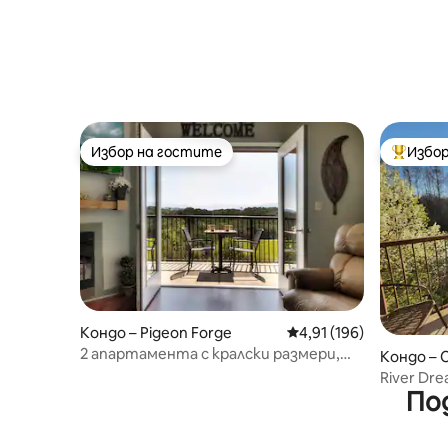
Избор на гостите
Избор
Избор на гостите
Най-поп
Кондо – Pigeon Forge
Средна оценка: 4,91 о
4,91 (196)
2 апартамента с кралски размери,
Кондо – 
басейни, невероятни гледки!!
River Dr
По
реката н