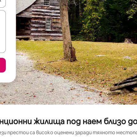
е клавишите със стрелки нагоре и надолу или навигирайте с д
ционни жилища под наем близо до 
ези престои са високо оценени заради тяхното местоп