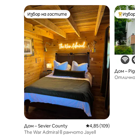
Избор на гостите
Избор
Избор на гостите
Най-поп
Дом – Pi
Отлично
Френска 
пътища 
Дом – Sevier County
Средна оценка: 4,85 о
4,85 (109)
The War Admiral в ранчото Jayell