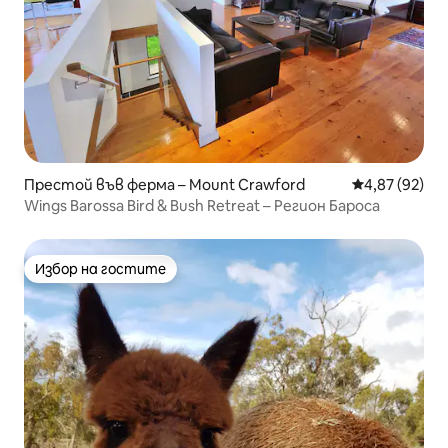
Престой във ферма – Mount Crawford
Средна оценк
4,87 (92)
Wings Barossa Bird & Bush Retreat – Регион Бароса
Избор на гостите
Избор на гостите