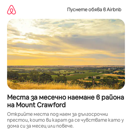
Пропускане
към
Пуснете обява в Airbnb
съдържанието
Места за месечно наемане в района
на Mount Crawford
Открийте места под наем за дългосрочни
престои, които ви карат да се чувствате като у
дома си за месец или повече.