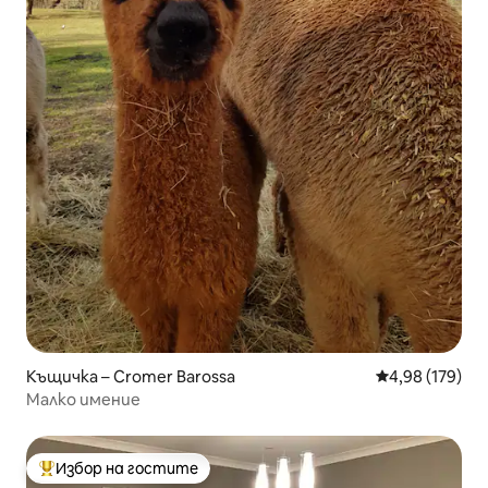
Къщичка – Cromer Barossa
Средна оценка
4,98 (179)
Малко имение
Избор на гостите
Най-популярен избор на гостите