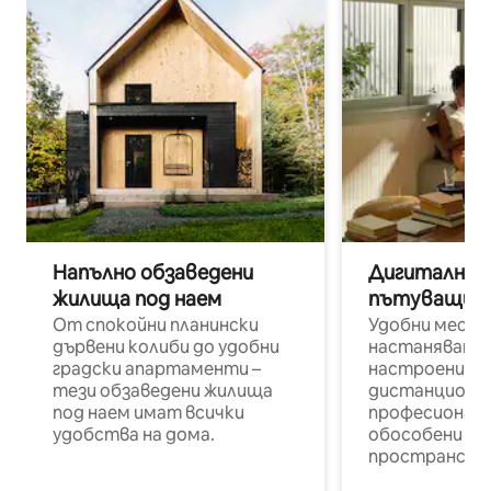
Напълно обзаведени
Дигитални н
жилища под наем
пътуващи п
От спокойни планински
Удобни места
дървени колиби до удобни
настаняване 
градски апартаменти –
настроени и
тези обзаведени жилища
дистанционн
под наем имат всички
професионалис
удобства на дома.
обособени р
пространств