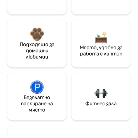
Подходящо за
Място, удобно за
домашни
работа с лаптоп
любимци
Безплатно
паркиране на
Фитнес зала
място