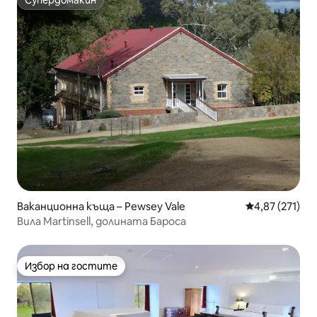
Супердомакин
Супердомакин
Ваканционна къща – Pewsey Vale
Средна оценка
4,87 (271)
Вила Martinsell, долината Бароса
Избор на гостите
Избор на гостите