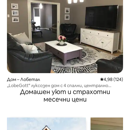
Дом – Лобетал
Средна оценка
4,98 (124)
„LobeGott“ луксозен дом с 4 спални, централно
Домашен уют и страхотни
местоположение
месечни цени