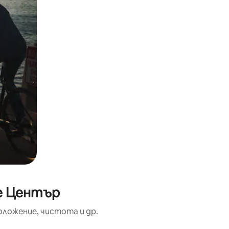
не Център
оложение, чистота и др.