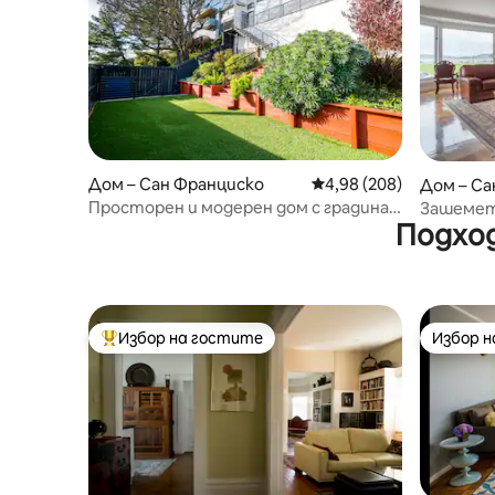
Дом – Сан Франциско
Средна оценка: 4,98 о
4,98 (208)
Дом – Са
Просторен и модерен дом с градина и
Зашеметя
Подход
изглед към града
Избор на гостите
Избор 
Най-популярен избор на гостите
Избор 