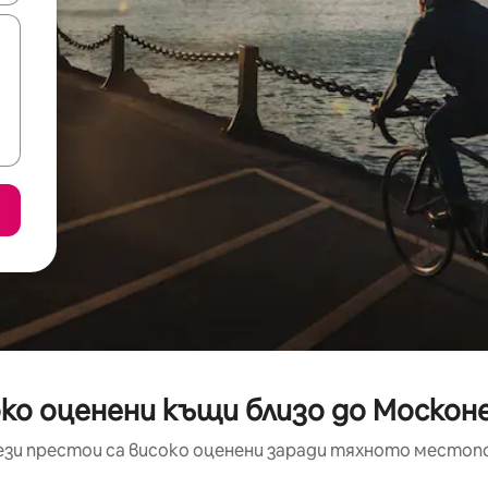
ко оценени къщи близо до Моско
ези престои са високо оценени заради тяхното местоп