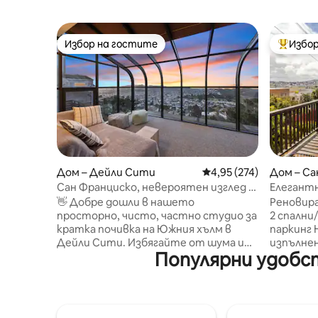
Избор на гостите
Избор
Избор на гостите
Най-поп
Дом – Дейли Сити
Средна оценка: 4,95 о
4,95 (274)
Дом – Са
Сан Франциско, невероятен изглед и
Елегантн
слънчева стая стая: просторна
панорамн
👋 Добре дошли в нашето
Реновир
самостоятелна спалня
BART
просторно, чисто, частно студио за
2 спални/
кратка почивка на Южния хълм в
паркинг 
Дейли Сити. Избягайте от шума и
изпълнен
Популярни удобс
суетата на града. Насладете се на
слънчева
зашеметяваща гледка към деня/
невероят
нощта в ясни дни ☀️ - Лесно
спокойни
паркиране на улицата - Great Summit
мястото
Loop Trail в планината Сан Бруно (6
впечатл