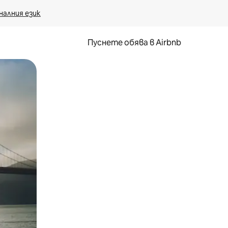
налния език
Пуснете обява в Airbnb
окосване или плъзгане.