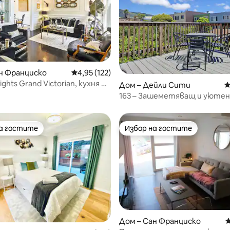
т 5, 158 отзива
н Франциско
Средна оценка: 4,95 от 5, 122 отзива
4,95 (122)
eights Grand Victorian, кухня на
Дом – Дейли Сити
С
ия етаж
163 – Зашеметяващ и уютен
горен апартамент в Дейли
на гостите
Избор на гостите
на гостите
Избор на гостите
Дом – Сан Франциско
С
т 5, 204 отзива