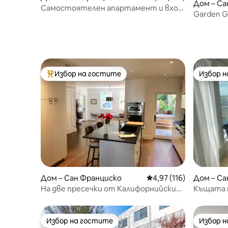
Дом – Са
Самостоятелен апартамент и вход.
Garden G
Без споделено пространство.
Fi, BART
Избор на гостите
Избор 
Най-популярен избор на гостите
Избор 
Дом – Сан Франциско
Средна оценка: 4,97 о
4,97 (116)
Дом – Са
На две пресечки от Калифорнийския
Къщата 
университет в Сан Франциско –
новоремонтиран дом
Избор на гостите
Избор 
Избор на гостите
Избор 