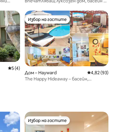
мни
Впечатляващ луксозен дом, басейн и
СПА, централно
Избор на гостите
Избор на гостите
Средна оценка: 5 от 5, 4 отзива
5 (4)
Дом – Hayward
Средна оценка: 4,82
4,82 (93)
The Happy Hideaway – басейн,
приятен заден двор!
Избор на гостите
Избор на гостите