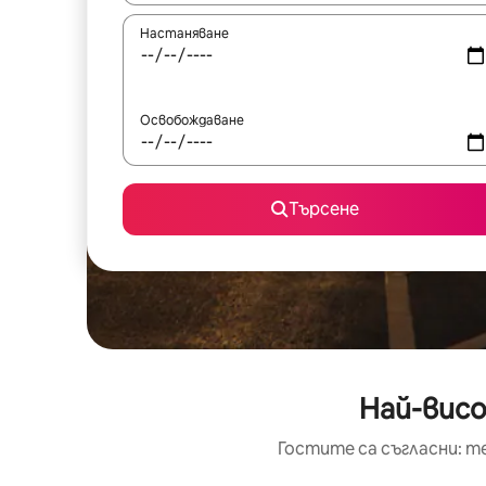
Настаняване
Освобождаване
Търсене
Най-висо
Гостите са съгласни: т