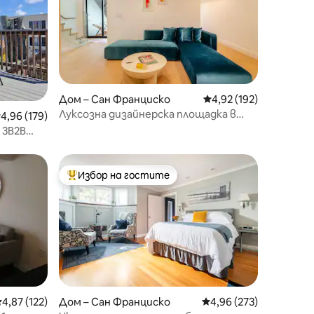
Дом – Сан Франциско
Средна оценка: 4,92 
4,92 (192)
Луксозна дизайнерска площадка в
редна оценка: 4,96 от 5, 179 отзива
4,96 (179)
сърцето на Сан Франциско
 3B2B
 Сити
Избор на гостите
Най-популярен избор на гостите
редна оценка: 4,87 от 5, 122 отзива
4,87 (122)
Дом – Сан Франциско
Средна оценка: 4,96 
4,96 (273)