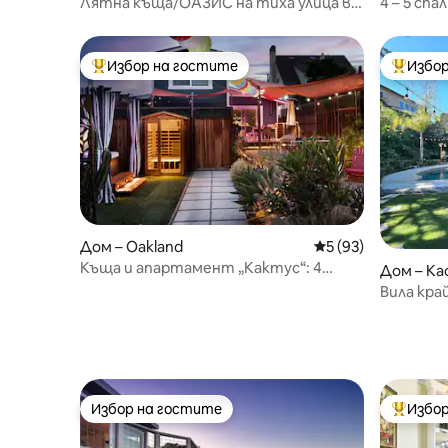
Лятна къща/ОАЗИС на тиха улица в
4 – 5 спа
ROCKRIDGE!
басейн, 
Избор на гостите
Избор
Най-популярен избор на гостите
Най-поп
Дом – Oakland
Средна оценка: 5 
5 (93)
Къща и апартамент „Кактус“: 4
Дом – Ка
спални, 3 бани
Вила кра
гости • 
Избор на гостите
Избор
Избор на гостите
Най-поп