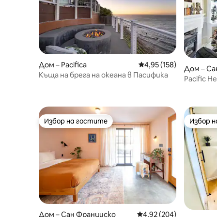
Дом – Pacifica
Средна оценка: 4,95 о
4,95 (158)
Дом – Са
Къща на брега на океана в Пасифика
Pacific H
последн
Избор на гостите
Избор 
Избор на гостите
Избор 
Дом – Сан Франциско
Средна оценка: 4,92 о
4,92 (204)