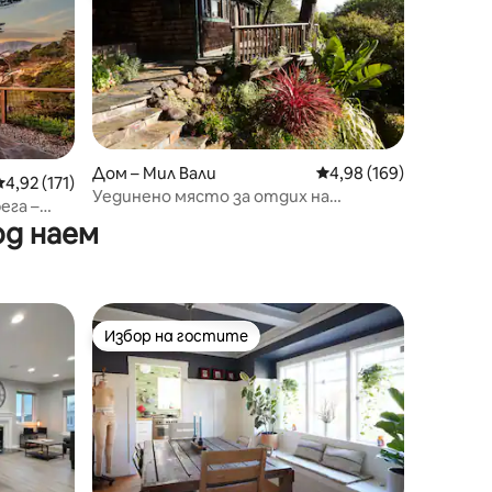
Дом – Мил Вали
Средна оценка: 4,98 
4,98 (169)
Средна оценка: 4,92 от 5, 171 отзива
4,92 (171)
Уединено място за отдих на
ега –
художници в Мил Вали
од наем
Избор на гостите
Избор на гостите