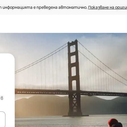
 информацията е преведена автоматично. 
Показване на ориги
 в
е клавишите със стрелки нагоре и надолу или навигирайте с д