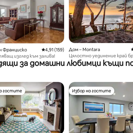
т 5, 208 отзива
Дом – Montara
н Франциско
Средна оценка: 4,91 от 5, 159 отзива
4,91 (159)
Цялостно уединение край бр
ващ изглед към залива!
ящи за домашни любимци къщи п
гледка към океана
на гостите
Избор на гостите
на гостите
Избор на гостите