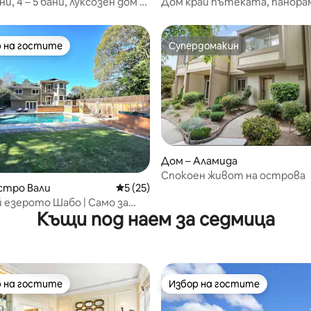
лни, 4 – 5 бани, луксозен дом с
Дом край пътеката, панора
хидромасажна вана
гледки
 на гостите
Супердомакин
улярен избор на гостите
Супердомакин
Дом – Аламида
от 5, 93 отзива
Спокоен живот на острова
стро Вали
Средна оценка: 5 от 5, 25 отзива
5 (25)
й езерото Шабо | Само за
Къщи под наем за седмица
Басейн+Спа • Игрова стая
 на гостите
Избор на гостите
улярен избор на гостите
Избор на гостите