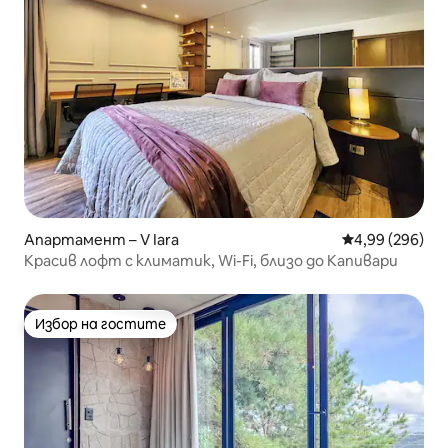
Апартамент – V Iara
Средна оценка
4,99 (296)
Красив лофт с климатик, Wi-Fi, близо до Капивари
Избор на гостите
Избор на гостите