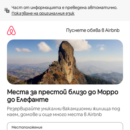
Пропускане
Част от информацията е преведена автоматично. 
към
Показване на оригиналния език
съдържанието
Пуснете обява в Airbnb
Места за престой близо до Морро
до Елефанте
Резервирайте уникални ваканционни жилища под
наем, домове и още много места в Airbnb
Местоположение