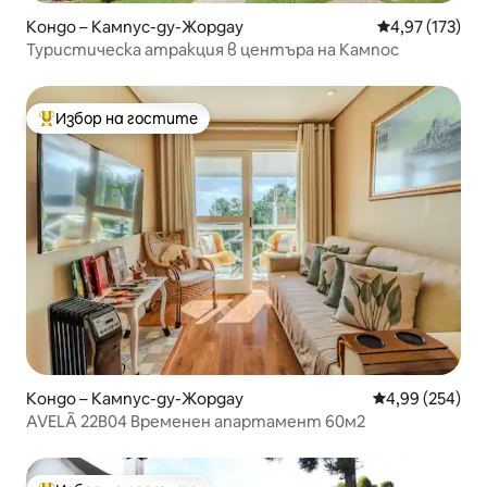
Кондо – Кампус-ду-Жордау
Средна оценка
4,97 (173)
Туристическа атракция в центъра на Кампос
Избор на гостите
Най-популярен избор на гостите
Кондо – Кампус-ду-Жордау
Средна оценка
4,99 (254)
AVELÃ 22B04 Временен апартамент 60м2