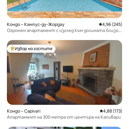
Кондо – Кампус-ду-Жордау
Средна оценка
4,96 (245)
Огромен апартамент с изглед към долината близо
до най-натовареното място
Избор на гостите
Най-популярен избор на гостите
Кондо – Capivari
Средна оценка
4,88 (173)
Апартамент на 300 метра от центъра на Капивари