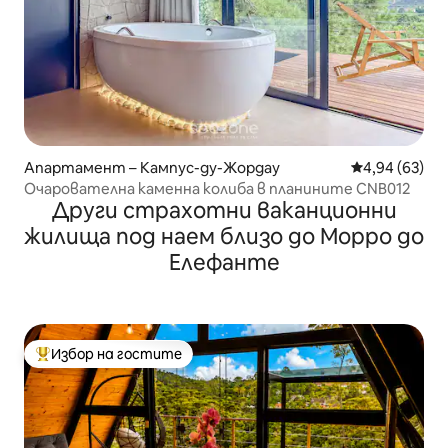
Апартамент – Кампус-ду-Жордау
Средна оценк
4,94 (63)
Очарователна каменна колиба в планините CNB012
Други страхотни ваканционни
жилища под наем близо до Морро до
Елефанте
Избор на гостите
Най-популярен избор на гостите