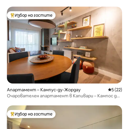
сезони.
Избор на гостите
Най-популярен избор на гостите
Апартамент – Кампус-ду-Жордау
Средна оц
5 (22)
Очарователен апартамент в Капивари – Кампос до
Жордао –
Избор на гостите
Най-популярен избор на гостите