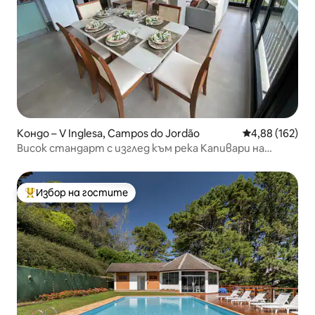
Кондо – V Inglesa, Campos do Jordão
Средна оценка
4,88 (162)
Висок стандарт с изглед към река Капивари на
400 метра
Избор на гостите
Най-популярен избор на гостите