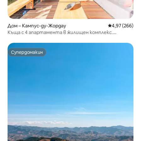
Дом – Кампус-ду-Жордау
Средна оценка
4,97 (266)
Къща с 4 апартамента в жилищен комплекс.
Страхотна гледка
Супердомакин
Супердомакин