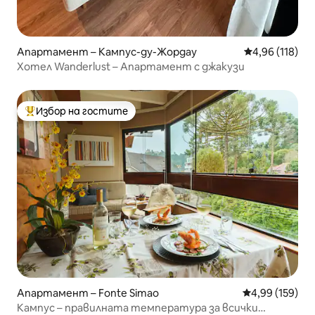
Апартамент – Кампус-ду-Жордау
Средна оценка
4,96 (118)
Хотел Wanderlust – Апартамент с джакузи
Избор на гостите
Най-популярен избор на гостите
Апартамент – Fonte Simao
Средна оценка
4,99 (159)
Кампус – правилната температура за всички