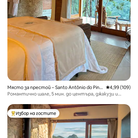
Място за престой – Santo Antônio do Pinh
Средна оценка
4,99 (109)
al
Романтично шале, 5 мин. до центъра, джакузи и
климатик.
Избор на гостите
Най-популярен избор на гостите