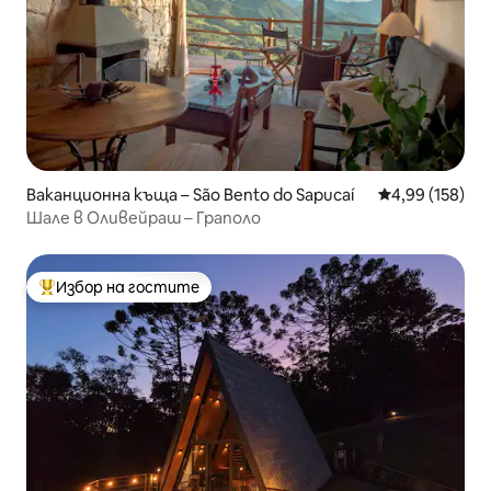
Ваканционна къща – São Bento do Sapucaí
Средна оценка
4,99 (158)
Шале в Оливейраш – Граполо
Избор на гостите
Най-популярен избор на гостите