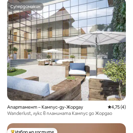
Супердомакин
Супердомакин
Апартамент – Кампус-ду-Жордау
Средна оцен
4,75 (4)
Wanderlust, лукс в планината Кампус до Жордао
Избор на гостите