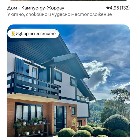
Дом – Кампус-ду-Жордау
Средна оценка
4,95 (132)
Уютно, спокойно и чудесно местоположение
Избор на гостите
Най-популярен избор на гостите