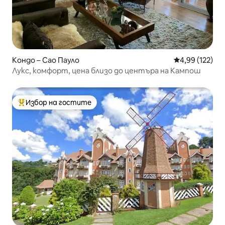
Кондо – Сао Пауло
Средна оценка
4,99 (122)
Лукс, комфорт, цена близо до центъра на Кампош
Избор на гостите
Най-популярен избор на гостите