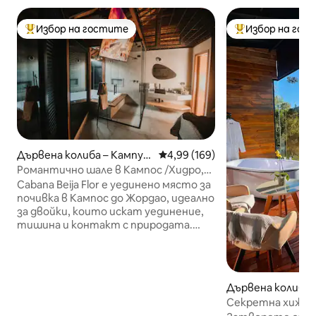
Избор на гостите
Избор на гос
Най-популярен избор на гостите
Най-популярен 
Дървена колиба – Кампус-
Средна оценка: 4,99 от 5, 169
4,99 (169)
ду-Жордау
Романтично шале в Кампос /Хидро,
Кафе и Алекса
Cabana Beija Flor е уединено място за
почивка в Кампос до Жордао, идеално
за двойки, които искат уединение,
тишина и контакт с природата.
Дървената колиба предлага уютна и
романтична атмосфера, както и
хидромасажна вана, идеална за
отдих и наслаждаване на планинския
Дървена колиба 
климат. Мястото за престой е
ду-Жордау
Секретна хижа –
автоматизирано чрез Alexa, което
гледка към прир