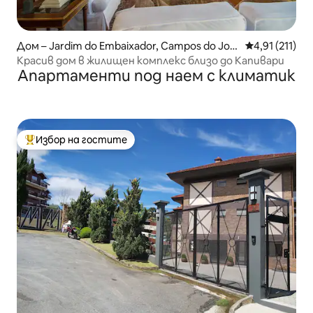
Дом – Jardim do Embaixador, Campos do Jor
Средна оценк
4,91 (211)
dão
Красив дом в жилищен комплекс близо до Капивари
Апартаменти под наем с климатик
Избор на гостите
Най-популярен избор на гостите