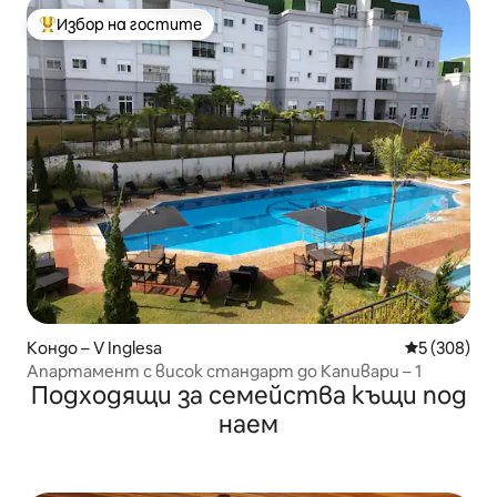
Избор на гостите
Най-популярен избор на гостите
Кондо – V Inglesa
Средна оце
5 (308)
Апартамент с висок стандарт до Капивари – 1
Подходящи за семейства къщи под
наем