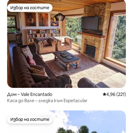
Избор на гостите
Избор на гостите
Дом – Vale Encantado
Средна оценка
4,96 (221)
Каса до Вале – гледка към Espetacular
Избор на гостите
Избор на гостите