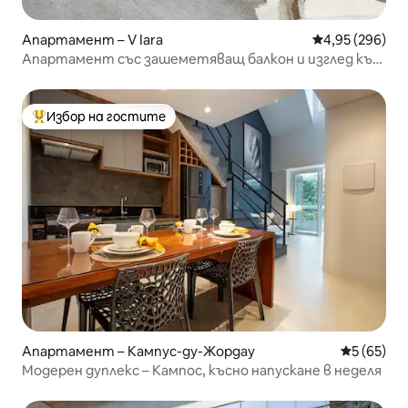
Апартамент – V Iara
Средна оценка
4,95 (296)
Апартамент със зашеметяващ балкон и изглед към
планината
Избор на гостите
Най-популярен избор на гостите
Апартамент – Кампус-ду-Жордау
Средна оц
5 (65)
Модерен дуплекс – Кампос, късно напускане в неделя