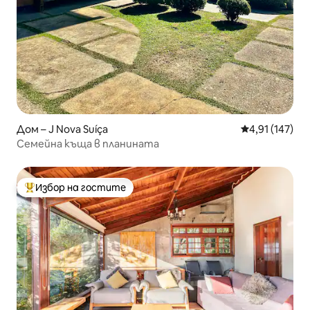
Дом – J Nova Suíça
Средна оценка
4,91 (147)
Семейна къща в планината
Избор на гостите
Най-популярен избор на гостите