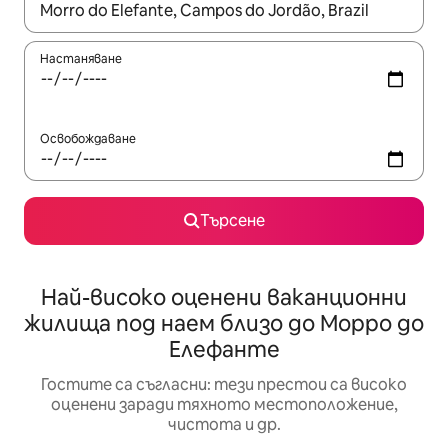
Когато резултатите се покажат, използвайте клавишите 
Настаняване
Освобождаване
Търсене
Най-високо оценени ваканционни
жилища под наем близо до Морро до
Елефанте
Гостите са съгласни: тези престои са високо
оценени заради тяхното местоположение,
чистота и др.