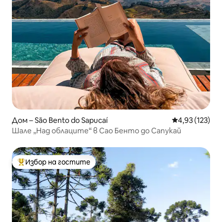
Дом – São Bento do Sapucaí
Средна оценка
4,93 (123)
Шале „Над облаците“ в Сао Бенто до Сапукай
Избор на гостите
Най-популярен избор на гостите