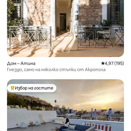
Дом – Атина
Средна оценка
4,97 (195)
Гнездо, само на няколко стъпки от Акропола
Избор на гостите
Най-популярен избор на гостите