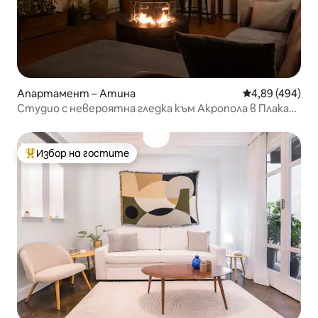
Апартамент – Атина
Средна оценка
4,89 (494)
Студио с невероятна гледка към Акропола в Плака
за 2!
Избор на гостите
Най-популярен избор на гостите