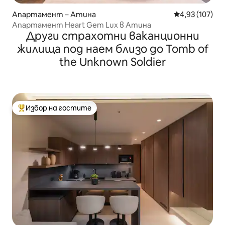
Апартамент – Атина
Средна оценка
4,93 (107)
Апартамент Heart Gem Lux в Атина
Други страхотни ваканционни
жилища под наем близо до Tomb of
the Unknown Soldier
Избор на гостите
Най-популярен избор на гостите