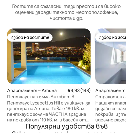
Гостите са съгласни: тези престои са високо
оценени заради тяхното местоположение,
чистота и др.
Избор на гостите
Избор на гости
Избор на гостите
Избор на гости
Апартамент – Атина
Средна оценка: 4,93 от 5, 148
4,93 (148)
Апартамент – 
Пентхаус на хълма Ликабет в
Страхотен апар
Атина, басейн на покрива
сърцето на Ати
Пентхаус Lycabettus Hill е уникален за
Нашият апартам
центъра на Атина. Това е 180 кв. м.
дизайн се намира
пентхаус с голяма ЧАСТНА градина
покрива, изпълн
на покрива от 110 кв. м. и басейн от
идеално разполож
Популярни удобства във
30 кв. м., свързани вътрешно с
опознаете уник
пентхауса. Апартаментът на
оживения живот