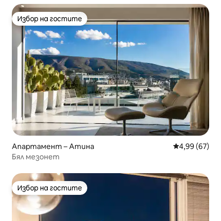
Избор на гостите
Избор на гостите
Апартамент – Атина
Средна оценк
4,99 (67)
Бял мезонет
Избор на гостите
Избор на гостите