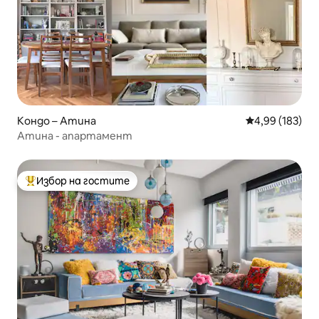
Кондо – Атина
Средна оценка
4,99 (183)
Атина - апартамент
Избор на гостите
Най-популярен избор на гостите