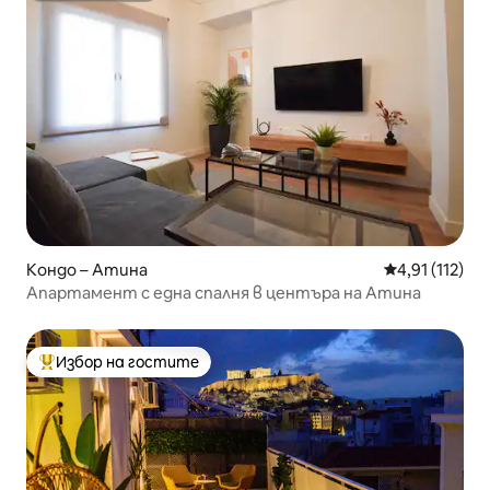
Кондо – Атина
Средна оценк
4,91 (112)
Апартамент с една спалня в центъра на Атина
Избор на гостите
Най-популярен избор на гостите