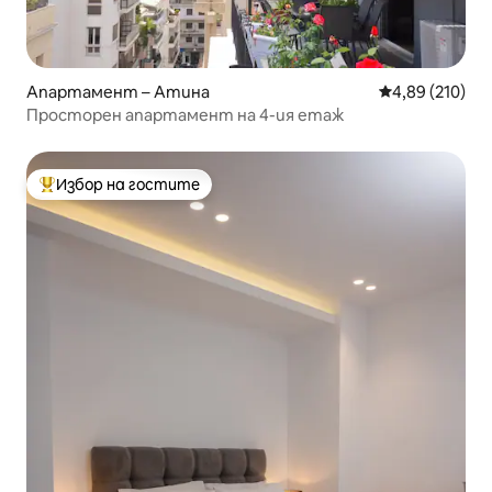
Апартамент – Атина
Средна оценка
4,89 (210)
Просторен апартамент на 4-ия етаж
Избор на гостите
Най-популярен избор на гостите