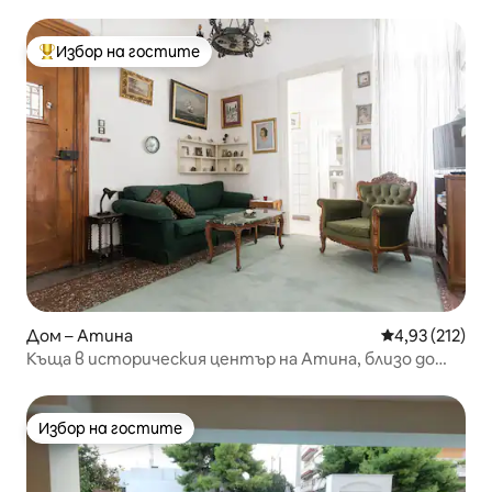
Избор на гостите
Най-популярен избор на гостите
Дом – Атина
Средна оценка
4,93 (212)
Къща в историческия център на Атина, близо до
Акропола и Тесейон
Избор на гостите
Избор на гостите