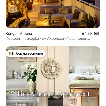
Кондо – Атина
Средна оценка
4,99 (165)
Перфектна гледка към Акропола • Просторен
мезонет с 2 спални
Избор на гостите
Най-популярен избор на гостите