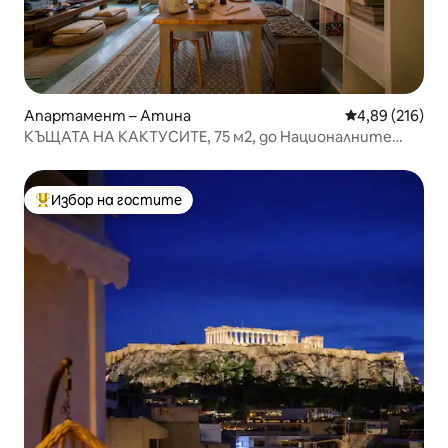
Апартамент – Атина
Средна оценка
4,89 (216)
КЪЩАТА НА КАКТУСИТЕ, 75 м2, до Националните
градини
Избор на гостите
Най-популярен избор на гостите