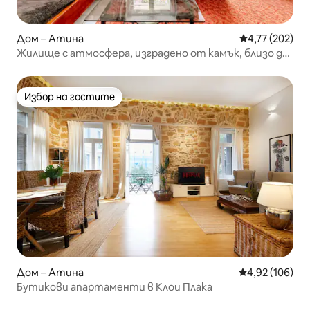
Дом – Атина
Средна оценка
4,77 (202)
Жилище с атмосфера, изградено от камък, близо до
Акропола, 70 кв. м.
Избор на гостите
Избор на гостите
Дом – Атина
Средна оценка
4,92 (106)
Бутикови апартаменти в Клои Плака