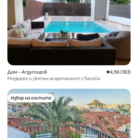
Дом – Argyroupoli
Средна оценка
4,96 (183)
Модерен и уютен апартамент с басейн
Избор на гостите
Избор на гостите