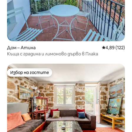
Дом – Атина
Средна оценка
4,89 (122)
Къща с градина и лимоново дърво в Плака
Избор на гостите
Избор на гостите