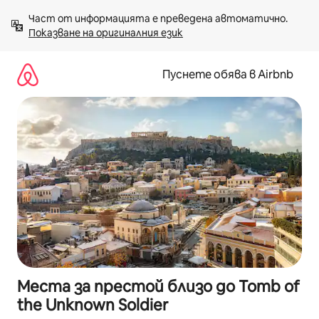
Пропускане
Част от информацията е преведена автоматично. 
към
Показване на оригиналния език
съдържанието
Пуснете обява в Airbnb
Места за престой близо до Tomb of
the Unknown Soldier