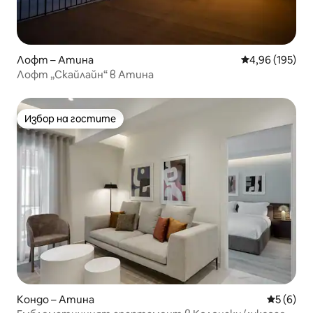
Лофт – Атина
Средна оценка
4,96 (195)
Лофт „Скайлайн“ в Атина
Избор на гостите
Избор на гостите
Кондо – Атина
Средна о
5 (6)