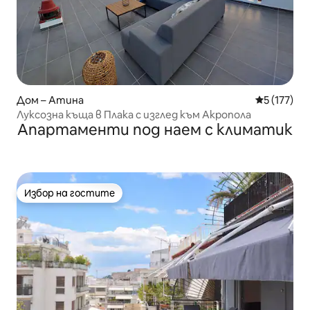
Дом – Атина
Средна оце
5 (177)
Луксозна къща в Плака с изглед към Акропола
Апартаменти под наем с климатик
Избор на гостите
Избор на гостите