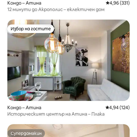
Кондо – Атина
Средна оценка
4,96 (331)
12 минути до Акрополис – еклектичен дом
Избор на гостите
Избор на гостите
Кондо – Атина
Средна оценка
4,94 (124)
Историческият център на Атина – Плака
Супердомакин
Супердомакин