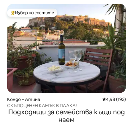
Избор на гостите
Най-популярен избор на гостите
Кондо – Атина
Средна оценка
4,98 (193)
СКЪПОЦЕНЕН КАМЪК В ПЛАКА!
Подходящи за семейства къщи под
наем