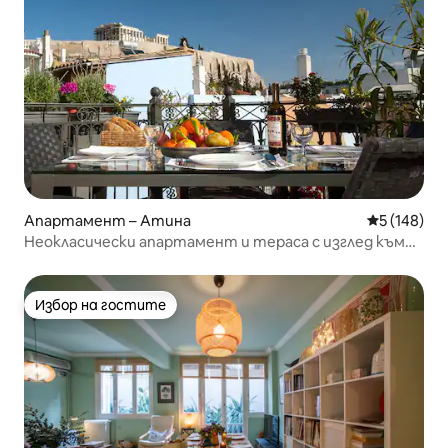
Апартамент – Атина
Средна оце
5 (148)
Неокласически апартамент и тераса с изглед към
Партенон и Акропола
Избор на гостите
Избор на гостите