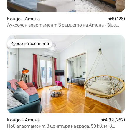
Кондо – Атина
Средна оце
5 (126)
Луксозен апартамент в сърцето на Атина - Blue
Graphite
Избор на гостите
Избор на гостите
Кондо – Атина
Средна оценка
4,92 (262)
Нов апартамент в центъра на града, 50 кв. м, в
Атина-Плака