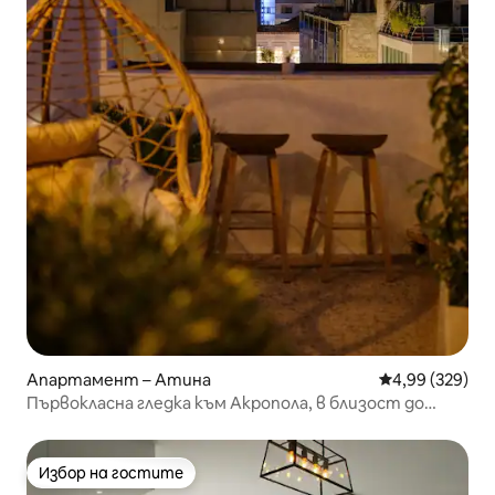
Апартамент – Атина
Средна оценка
4,99 (329)
Първокласна гледка към Акропола, в близост до
исторически забележителности!
Избор на гостите
Избор на гостите