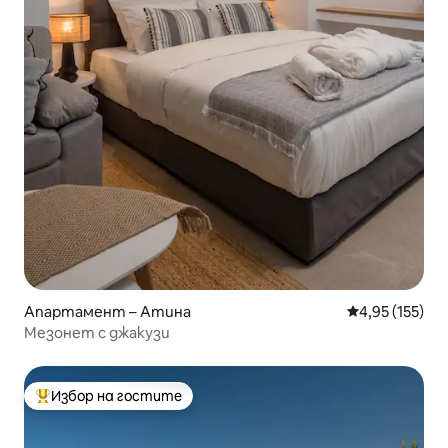
Апартамент – Атина
Средна оценка
4,95 (155)
Мезонет с джакузи
Избор на гостите
Най-популярен избор на гостите