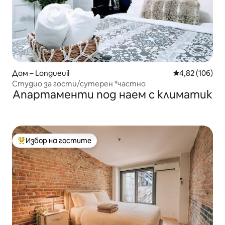
Дом – Longueuil
Средна оценка
4,82 (106)
Студио за гости/сутерен *частно
Апартаменти под наем с климатик
Избор на гостите
Най-популярен избор на гостите