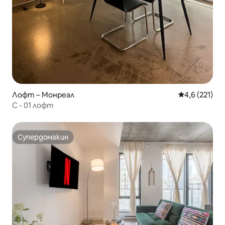
Лофт – Монреал
Средна оценк
4,6 (221)
C - 01 лофт
Супердомакин
Супердомакин