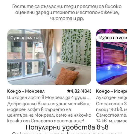
Гостите са съгласни: тези престои са високо
оценени заради тяхното местоположение,
чистота и др.
Супердомакин
Избор на гости
Супердомакин
Избор на гости
Кондо – Монреал
Средна оценка: 4,82 от 5, 48
4,82 (484)
Кондо – Монреал
Шикозен лофт в Монреал за 4 души l
Луксозен мезоне
Разходка до старото пристанище
града с частен т
Добре дошли в нашия зашеметяващ
Страхотен 3-ет
много популярен
модерен лофт в сърцето на
площ 190 кв. м в
центъра на Монреал, само на няколко
Самостоятелен 
крачки от Старото пристанище!
74 кв. м, самос
Популярни удобства във
Този стилен лофт може да се
хидромасажна ва
похвали с изискан отворен дизайн,
барбекю, трапез