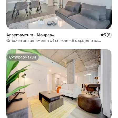
Апартамент – Монреал
Средна о
5 (8)
Стилен апартамент с 1 спалня – в сърцето на
Монреал, на няколко крачки от старото
пристанище
Супердомакин
Супердомакин