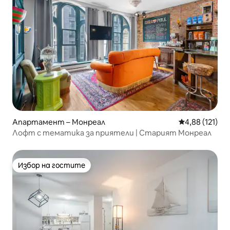
Апартамент – Монреал
Средна оценка
4,88 (121)
Лофт с тематика за приятели | Старият Монреал
Избор на гостите
Избор на гостите