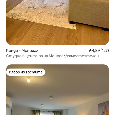
Кондо – Монреал
Средна оценка
4,89 (127)
Студио в центъра на Монреал/самостоятелен
балкон
Избор на гостите
Избор на гостите