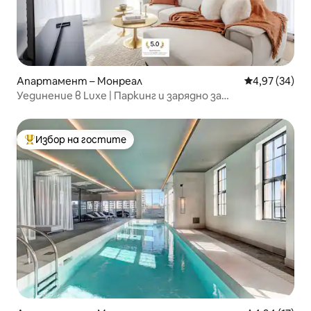
Апартамент – Монреал
Средна оценк
4,97 (34)
Уединение в Luxe | Паркинг и зарядно за
електромобили
Избор на гостите
Най-популярен избор на гостите