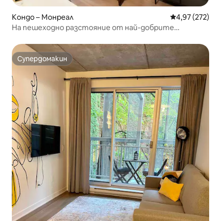
Кондо – Монреал
Средна оценка
4,97 (272)
На пешеходно разстояние от най-добрите
атракции!
Супердомакин
Супердомакин