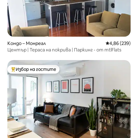
Кондо – Монреал
Средна оценка
4,86 (239)
Център | Тераса на покрива | Паркинг - от mtlFlats
Избор на гостите
Най-популярен избор на гостите