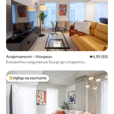
Апартамент – Монреал
Средна оценк
4,95 (65)
Елегантно уединение близо до старото
пристанище | Включен паркинг
Избор на гостите
Най-популярен избор на гостите