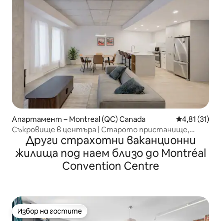
Апартамент – Montreal (QC) Canada
Средна оценк
4,81 (31)
Съкровище в центъра | Старото пристанище,
Други страхотни ваканционни
пешеходен резултат 100
жилища под наем близо до Montréal
Convention Centre
Избор на гостите
Избор на гостите