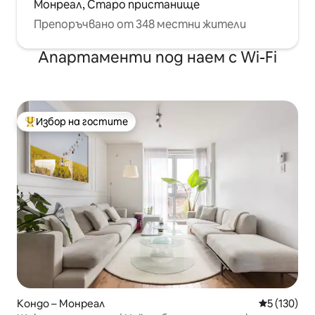
Монреал, Старо пристанище
Препоръчвано от 348 местни жители
Апартаменти под наем с Wi-Fi
Избор на гостите
Най-популярен избор на гостите
Кондо – Монреал
Средна оце
5 (130)