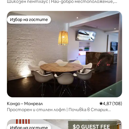
Шикозен пентхаус | Най-добро местоположение,
частен покрив
Избор на гостите
Избор на гостите
Кондо – Монреал
Средна оценка
4,87 (108)
Просторен и стилен лофт | Почивка в Стария
Монреал
Избор на гостите