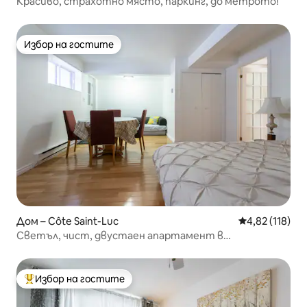
Красиво, страхотно място, паркинг, до метрото!
Избор на гостите
Избор на гостите
Дом – Côte Saint-Luc
Средна оценка
4,82 (118)
Светъл, чист, двустаен апартамент в
полусутерен
Избор на гостите
Най-популярен избор на гостите