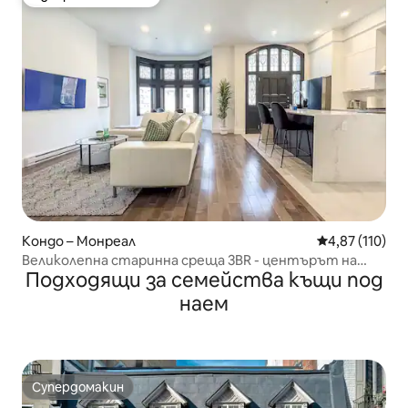
Избор на гостите
Кондо – Монреал
Средна оценка
4,87 (110)
Великолепна старинна среща 3BR - центърът на
Подходящи за семейства къщи под
Монреал
наем
Супердомакин
Супердомакин