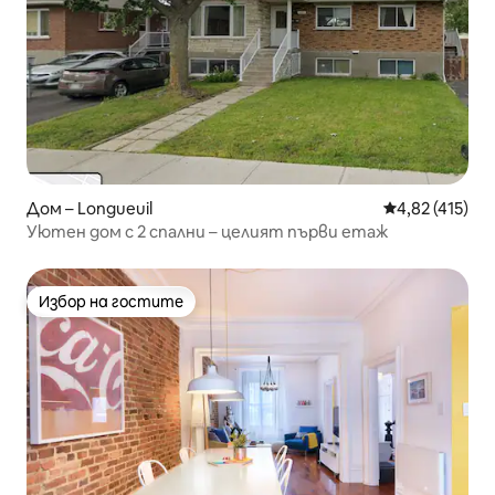
Дом – Longueuil
Средна оценка
4,82 (415)
Уютен дом с 2 спални – целият първи етаж
Избор на гостите
Избор на гостите