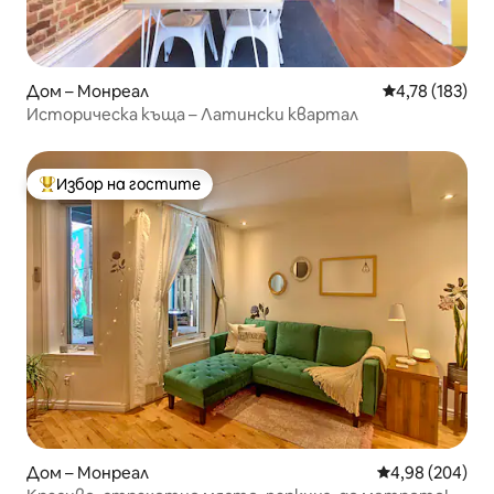
Дом – Монреал
Средна оценка
4,78 (183)
Историческа къща – Латински квартал
Избор на гостите
Най-популярен избор на гостите
Дом – Монреал
Средна оценка
4,98 (204)