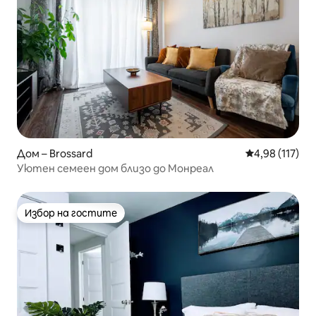
Дом – Brossard
Средна оценка
4,98 (117)
Уютен семеен дом близо до Монреал
Избор на гостите
Избор на гостите