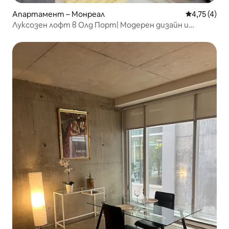
Апартамент – Монреал
Средна оцен
4,75 (4)
Луксозен лофт в Олд Порт| Модерен дизайн и
отлично местоположение