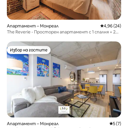
Апартамент – Монреал
Средна оценк
4,96 (24)
The Reverie - Просторен апартамент с 1 спалня + 2
разтегателни дивана в района на Стария порт!
Избор на гостите
Избор на гостите
Апартамент – Монреал
Средна о
5 (7)