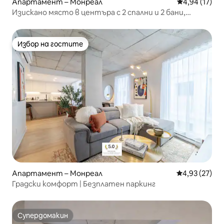
Апартамент – Монреал
Средна оценк
4,94 (17)
Изискано място в центъра с 2 спални и 2 бани,
басейн и безплатен паркинг
Избор на гостите
Избор на гостите
Апартамент – Монреал
Средна оценк
4,93 (27)
Градски комфорт | Безплатен паркинг
Супердомакин
Супердомакин