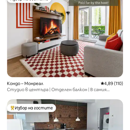
Избор на гостите
Кондо – Монреал
Средна оценка
4,89 (110)
Студио в центъра | Отделен балкон | В самия
център
Избор на гостите
Най-популярен избор на гостите