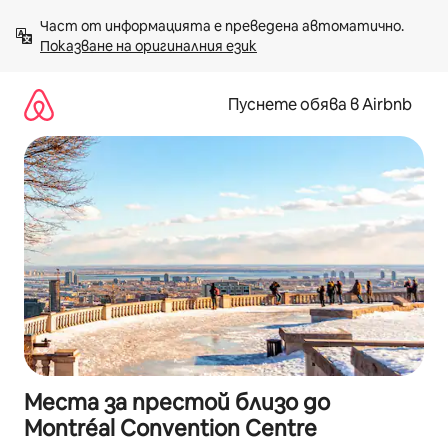
Пропускане
Част от информацията е преведена автоматично. 
към
Показване на оригиналния език
съдържанието
Пуснете обява в Airbnb
Места за престой близо до
Montréal Convention Centre