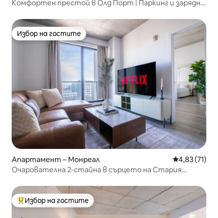
Комфортен престой в Олд Порт | Паркинг и зарядно
устройство за електромобили
Избор на гостите
Избор на гостите
Апартамент – Монреал
Средна оценк
4,83 (71)
Очарователна 2-стайна в сърцето на Стария
Монреал
Избор на гостите
Най-популярен избор на гостите