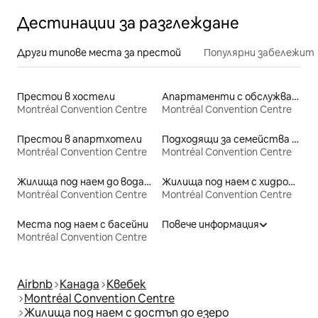
Дестинации за разглеждане
Други типове места за престой
Популярни забележит
Престои в хостели
Апартаменти с обслужване под наем
Montréal Convention Centre
Montréal Convention Centre
Престои в апартхотели
Подходящи за семейства места под наем
Montréal Convention Centre
Montréal Convention Centre
Жилища под наем до водата
Жилища под наем с хидромасажна вана
Montréal Convention Centre
Montréal Convention Centre
Места под наем с басейни
Повече информация
Montréal Convention Centre
Airbnb
Канада
Квебек
Montréal Convention Centre
Жилища под наем с достъп до езеро