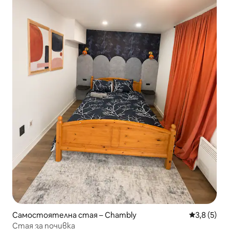
Самостоятелна стая – Chambly
Средна оце
3,8 (5)
Стая за почивка