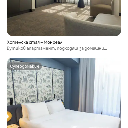
Хотелска стая – Монреал
Бутиков апартамент, подходящ за домашни
любимци, в Стария Монреал
Супердомакин
Супердомакин