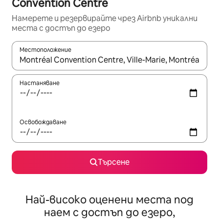
Convention Centre
Намерете и резервирайте чрез Airbnb уникални
места с достъп до езеро
Местоположение
Когато резултатите се покажат, използвайте клавишите 
Настаняване
Освобождаване
Търсене
Най-високо оценени места под
наем с достъп до езеро,