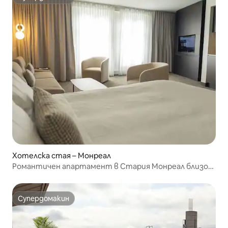
Супердомакин
Хотелска стая – Монреал
Романтичен апартамент в Стария Монреал близо
до емблематични забележителности
Супердомакин
Супердомакин