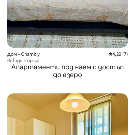
Дом – Chambly
Средна оцен
4,29 (7)
Refuge tropical
Апартаменти под наем с достъп
до езеро