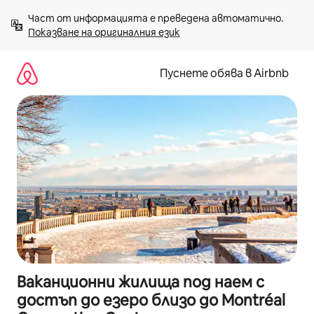
Пропускане
Част от информацията е преведена автоматично. 
към
Показване на оригиналния език
съдържанието
Пуснете обява в Airbnb
Ваканционни жилища под наем с
достъп до езеро близо до Montréal