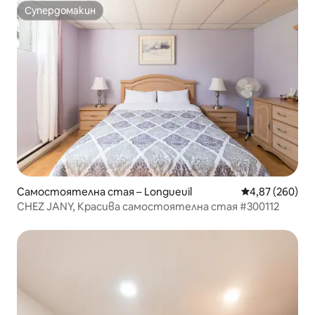
Супердомакин
Супердомакин
Самостоятелна стая – Longueuil
Средна оценка
4,87 (260)
CHEZ JANY, Красива самостоятелна стая #300112