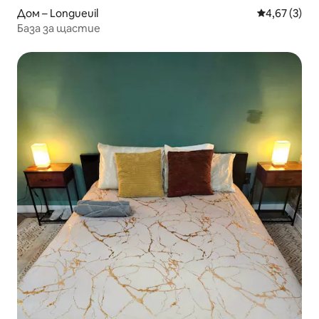
Дом – Longueuil
Средна оцен
4,67 (3)
База за щастие