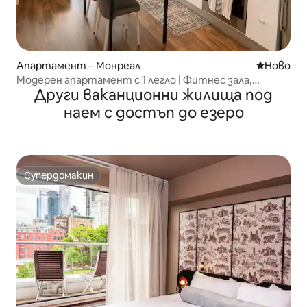
Апартамент – Монреал
Ново мяс
Ново
Модерен апартамент с 1 легло | Фитнес зала,
Други ваканционни жилища под
климатик и работно пространство
наем с достъп до езеро
Супердомакин
Супердомакин