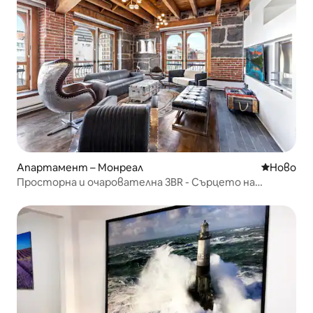
Апартамент – Монреал
Ново мяс
Ново
Просторна и очарователна 3BR - Сърцето на
Стария Монреал