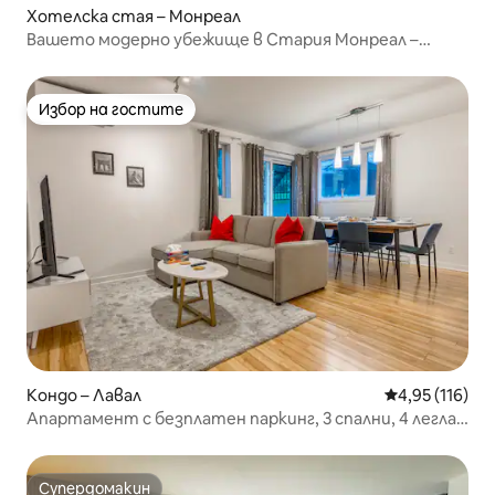
Хотелска стая – Монреал
Вашето модерно убежище в Стария Монреал –
2 апартамента!
Избор на гостите
Избор на гостите
Кондо – Лавал
Средна оценка
4,95 (116)
Апартамент с безплатен паркинг, 3 спални, 4 легла,
климатик, Wi-Fi, безплатен паркинг
Супердомакин