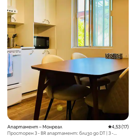
Апартамент – Монреал
Средна оценк
4,53 (17)
Просторен 3 - BR апартамент: близо до DT | 3 -