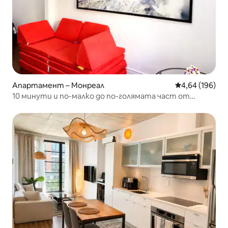
Апартамент – Монреал
Средна оценка
4,64 (196)
10 минути и по-малко до по-голямата част от
Вердюн, 1-ви етаж