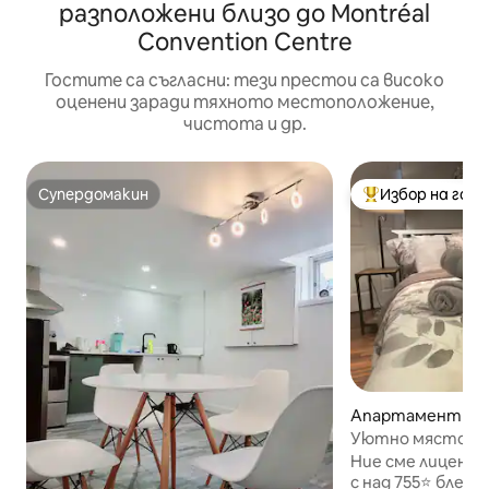
разположени близо до Montréal
Convention Centre
Гостите са съгласни: тези престои са високо
оценени заради тяхното местоположение,
чистота и др.
Супердомакин
Избор на гос
Супердомакин
Най-популярен 
Апартамент – D
Уютно място за
летище MTL | На
Ние сме лицензи
отзива
с над 755⭐️ блес