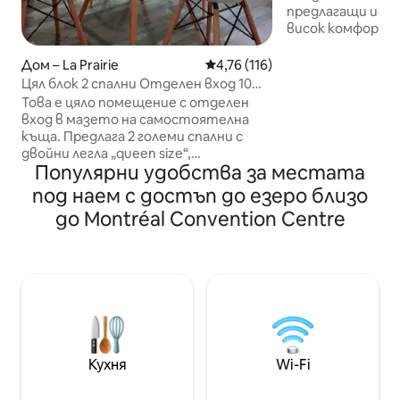
предлагащи искр
висок комфорт 
подбрани екстр
сутеренно поме
Дом – La Prairie
Средна оценка: 4,76 от 5, 11
4,76 (116)
самостоятелно 
Цял блок 2 спални Отделен вход 10
включен паркинг
мин до MTL
Това е цяло помещение с отделен
оборудвано за п
вход в мазето на самостоятелна
за престои, слу
къща. Предлага 2 големи спални с
продължителни пре
двойни легла „queen size“,
бърз Wi - Fi, уют
Популярни удобства за местата
всекидневна, напълно оборудвана
всичко необходи
кухня и баня. Преносим климатик,
под наем с достъп до езеро близо
престоя си безп
телевизор, затъмняващи завеси
до Montréal Convention Centre
стрес. Триезични домакини: ON
във всяка стая Специално перално
PARLE FRANÇAIS
помещение Безплатно паркиране на
ESPAÑOL! Резервирайте сега за
алеята Напълно реновирано, чисто
гостоприемен и
нови уреди Приятелски квартал.
престой близо д
Близо до всичко. Разтегателният
диван в дневната може да служи
като трето легло. При поискване се
осигурява допълнителен матрак. На
2 минути от магистралата, на
Кухня
Wi-Fi
10 минути от MTL, на 20 минути от
летището, детска площадка.