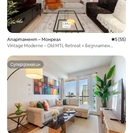
Апартамент – Монреал
Средна оц
5 (55)
Vintage Moderne – Old MTL Retreat + Безплатен
паркинг
Супердомакин
Супердомакин