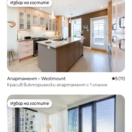
Избор на гостите
Избор на гостите
Апартамент – Westmount
Средна оц
5 (11)
Красив викториански апартамент с 1 спалня
Избор на гостите
Избор на гостите