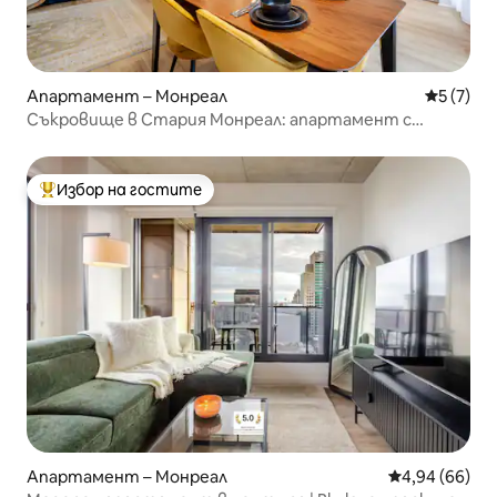
Апартамент – Монреал
Средна о
5 (7)
Съкровище в Стария Монреал: апартамент с
2 спални + безплатен паркинг
Избор на гостите
Най-популярен избор на гостите
Апартамент – Монреал
Средна оценк
4,94 (66)