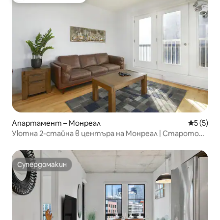
Избор на гостите
Апартамент – Монреал
Средна о
5 (5)
Уютна 2-стайна в центъра на Монреал | Старото
пристанище
Супердомакин
Супердомакин