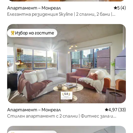
Апартамент – Монреал
Средна о
5 (4)
Елегантна резиденция Skyline | 2 спални, 2 бани |
Център на Монреал
Избор на гостите
Най-популярен избор на гостите
Апартамент – Монреал
Средна оценк
4,97 (33)
Стилен апартамент с 2 спални | Фитнес зала и
басейн на покрива