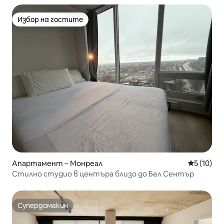
Избор на гостите
Избор на гостите
Апартамент – Монреал
Средна оц
5 (10)
Стилно студио в центъра близо до Бел Сентър
Супердомакин
Супердомакин