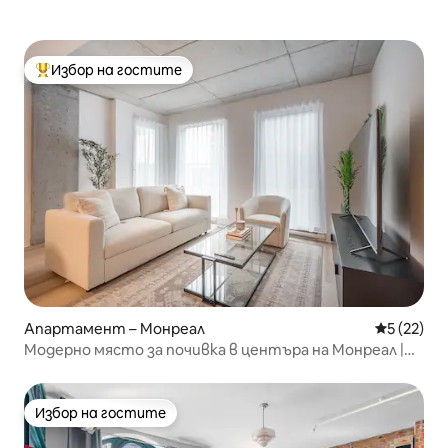
Избор на гостите
Най-популярен избор на гостите
Апартамент – Монреал
Средна оц
5 (22)
Модерно място за почивка в центъра на Монреал |
Безплатен паркинг
Избор на гостите
Избор на гостите