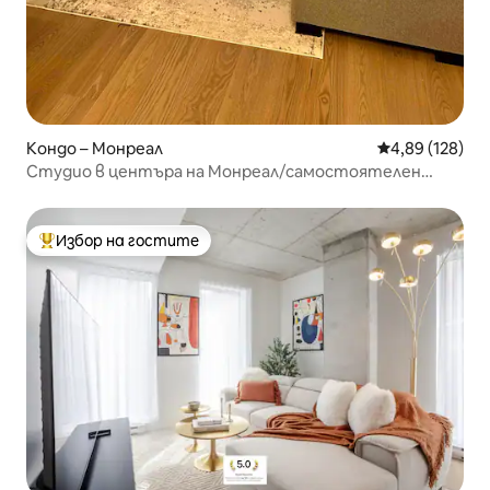
Кондо – Монреал
Средна оценка
4,89 (128)
Студио в центъра на Монреал/самостоятелен
балкон
Избор на гостите
Най-популярен избор на гостите