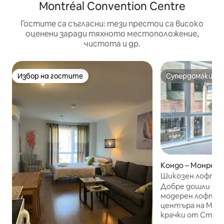
Montréal Convention Centre
Гостите са съгласни: тези престои са високо
оценени заради тяхното местоположение,
чистота и др.
Избор на гостите
Супердомакин
Избор на гостите
Супердомакин
Кондо – Монреал
Шикозен лофт в 
Разходка до ст
Добре дошли в 
модерен лофт в
центъра на Монр
крачки от Стар