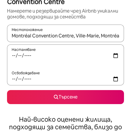
Convention Centre
Намерете и резервирайте чрез Airbnb уникални
домове, подходящи за семейства
Местоположение
Когато резултатите се покажат, използвайте клавишите 
Настаняване
Освобождаване
Търсене
Най-високо оценени жилища,
подходящи за семейства, близо до