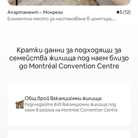
Апартамент – Монреал
Средна оц
5 (12)
Елегантно място за настаняване в центъра,
апартамент с 1 спалня | Центърът на Монреал
Кратки данни за подходящи за
семейства жилища под наем близо
до Montréal Convention Centre
Общ брой ваканционни жилища
Разгледайте 840 ваканционни жилища под
наем в района на Montréal Convention Centre