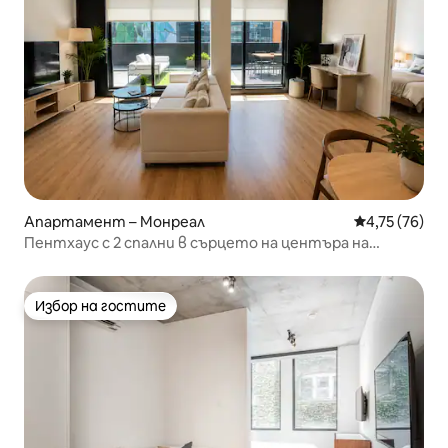
Апартамент – Монреал
Средна оценк
4,75 (76)
Пентхаус с 2 спални в сърцето на центъра на
Монреал |86
Избор на гостите
Избор на гостите