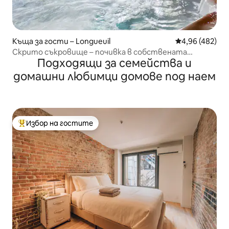
Къща за гости – Longueuil
Средна оценка
4,96 (482)
Скрито съкровище – почивка в собствената
Подходящи за семейства и
страна
домашни любимци домове под наем
Избор на гостите
Най-популярен избор на гостите