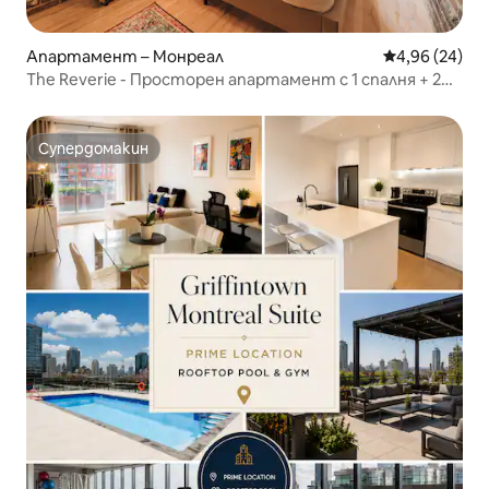
Апартамент – Монреал
Средна оценк
4,96 (24)
The Reverie - Просторен апартамент с 1 спалня + 2
разтегателни дивана в района на Стария порт!
Супердомакин
Супердомакин