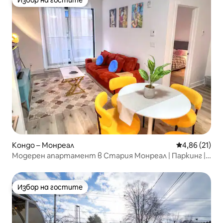
Избор на гостите
Кондо – Монреал
Средна оценк
4,86 (21)
Модерен апартамент в Стария Монреал | Паркинг |
Близо до Старото пристанище
Избор на гостите
Избор на гостите