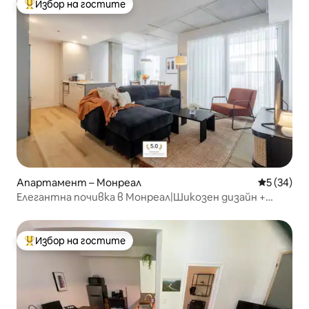
Избор на гостите
Най-популярен избор на гостите
Апартамент – Монреал
Средна оц
5 (34)
Елегантна почивка в Монреал|Шикозен дизайн +
безплатен паркинг
Избор на гостите
Най-популярен избор на гостите