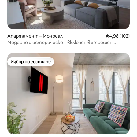
Апартамент – Монреал
Средна оценка
4,98 (102)
Модерно и историческо – включен вътрешен
паркинг
Избор на гостите
Избор на гостите