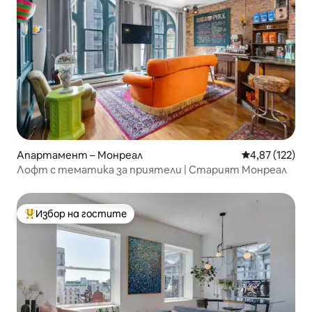
Апартамент – Монреал
Средна оценка
4,87 (122)
Лофт с тематика за приятели | Старият Монреал
Избор на гостите
Най-популярен избор на гостите