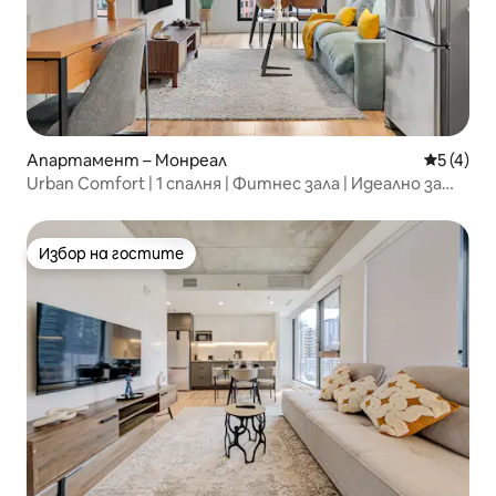
Апартамент – Монреал
Средна о
5 (4)
Urban Comfort | 1 спалня | Фитнес зала | Идеално за
работа и отдих
Избор на гостите
Избор на гостите