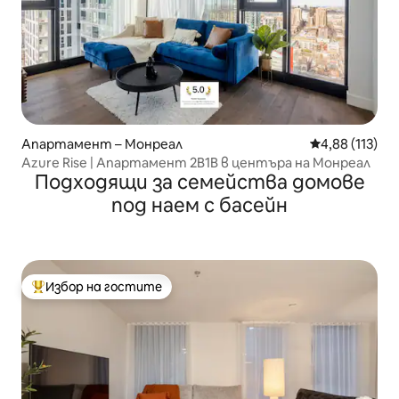
Апартамент – Монреал
Средна оценка
4,88 (113)
Azure Rise | Апартамент 2B1B в центъра на Монреал
Подходящи за семейства домове
под наем с басейн
Избор на гостите
Най-популярен избор на гостите