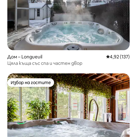
Дом – Longueuil
Средна оценка
4,92 (137)
Цяла къща със спа и частен двор
Избор на гостите
Избор на гостите