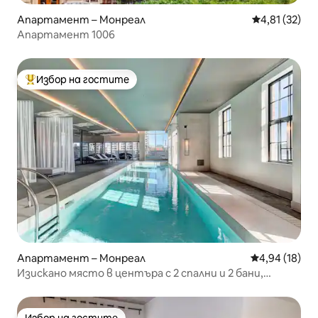
Апартамент – Монреал
Средна оценк
4,81 (32)
Апартамент 1006
Избор на гостите
Най-популярен избор на гостите
Апартамент – Монреал
Средна оценк
4,94 (18)
Изискано място в центъра с 2 спални и 2 бани,
басейн и безплатен паркинг
Избор на гостите