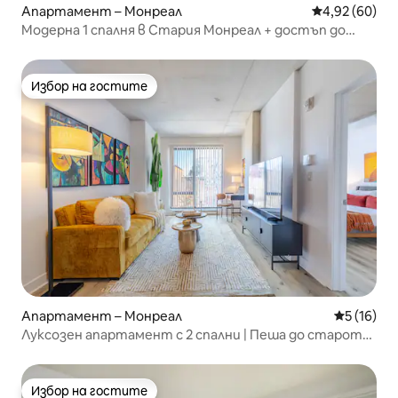
Апартамент – Монреал
Средна оценк
4,92 (60)
Модерна 1 спалня в Стария Монреал + достъп до
салон
Избор на гостите
Избор на гостите
Апартамент – Монреал
Средна оц
5 (16)
Луксозен апартамент с 2 спални | Пеша до старото
пристанище и центъра
Избор на гостите