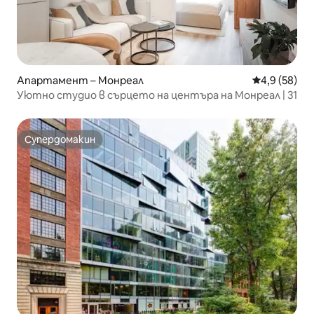
Апартамент – Монреал
Средна оцен
4,9 (58)
Уютно студио в сърцето на центъра на Монреал | 31
Супердомакин
Супердомакин