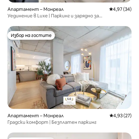
Апартамент – Монреал
Средна оценк
4,97 (34)
Уединение в Luxe | Паркинг и зарядно за
електромобили
Избор на гостите
Избор на гостите
Апартамент – Монреал
Средна оценк
4,93 (27)
Градски комфорт | Безплатен паркинг