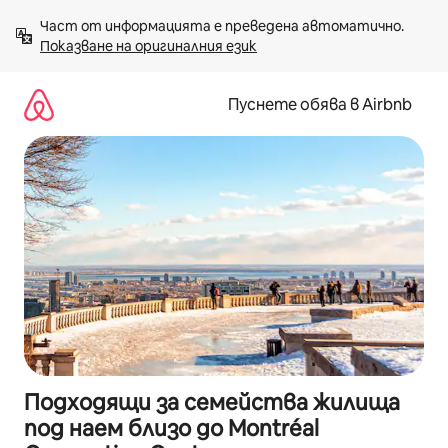
Пропускане
Част от информацията е преведена автоматично. 
към
Показване на оригиналния език
съдържанието
Пуснете обява в Airbnb
Подходящи за семейства жилища
под наем близо до Montréal