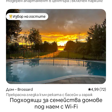
Модерен апартамент в центъра | Включен паркинг
Избор на гостите
Най-популярен избор на гостите
Дом – Brossard
Средна оценк
4,99 (72)
Прекрасна гледка към реката с басейн и гараж
Подходящи за семейства домове
под наем с Wi-Fi