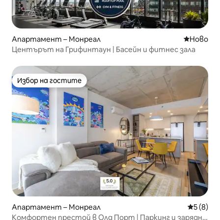
Апартамент – Монреал
Ново мяс
Ново
Центърът на Грифинтаун | Басейн и фитнес зала
Избор на гостите
Избор на гостите
Апартамент – Монреал
Средна о
5 (8)
Комфортен престой в Олд Порт | Паркинг и зарядно