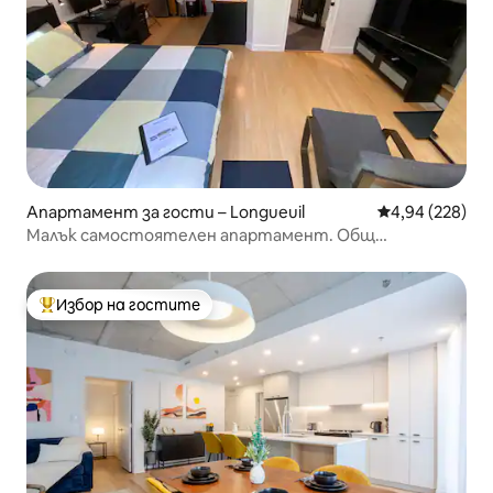
Апартамент за гости – Longueuil
Средна оценка
4,94 (228)
Малък самостоятелен апартамент. Общ
вътрешен двор и басейн
Избор на гостите
Най-популярен избор на гостите