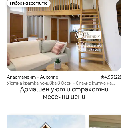
Избор на гостите
Избор на гостите
Апартамент – Auxonne
Средна оценк
4,95 (22)
Уютна кратка почивка в Осон – Спално кътче на
Домашен уют и страхотни
мецанин
месечни цени