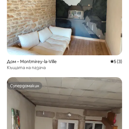
Дом – Montmirey-la-Ville
Средна о
5 (3)
Къщата на пазача
Супердомакин
Супердомакин