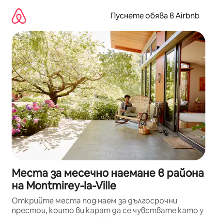
Пропускане
към
Пуснете обява в Airbnb
съдържанието
Места за месечно наемане в района
на Montmirey-la-Ville
Открийте места под наем за дългосрочни
престои, които ви карат да се чувствате като у