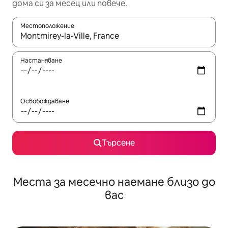
дома си за месец или повече.
Местоположение
Когато резултатите се покажат, използвайте клавишите 
Настаняване
Освобождаване
Търсене
Места за месечно наемане близо до
вас