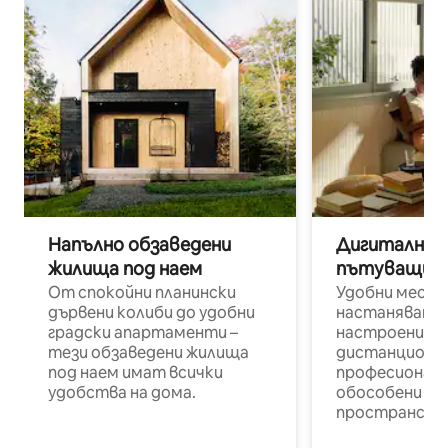
Напълно обзаведени
Дигитални н
жилища под наем
пътуващи п
От спокойни планински
Удобни места
дървени колиби до удобни
настаняване 
градски апартаменти –
настроени и
тези обзаведени жилища
дистанционн
под наем имат всички
професионалис
удобства на дома.
обособени р
пространств