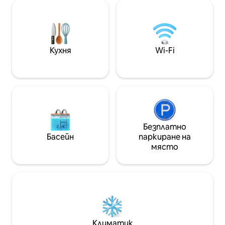
минути от първите курорти,
оставете се да бъдете съблазнени
от многото съкровища на нашите
планини (гастрономически, спортни
и визуални).
Кухня
Wi-Fi
Безплатно
Басейн
паркиране на
място
Климатик