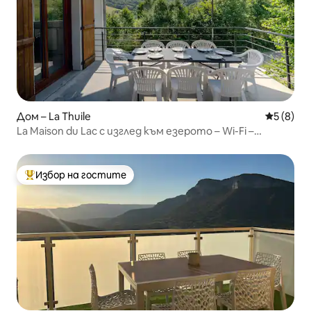
Дом – La Thuile
Средна о
5 (8)
La Maison du Lac с изглед към езерото – Wi-Fi –
паркинг
Избор на гостите
Най-популярен избор на гостите