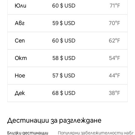
Юли
60 $ USD
71°F
Авг
59 $ USD
70°F
Сеп
60 $ USD
62°F
Окт
58 $ USD
54°F
Ное
57 $ USD
44°F
Дек
68 $ USD
38°F
Дестинации за разглеждане
Близки дестинации
Популярни забележителности набл