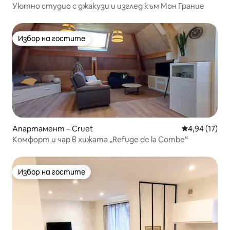
Уютно студио с джакузи и изглед към Мон Грание
Избор на гостите
Избор на гостите
Апартамент – Cruet
Средна оценк
4,94 (17)
Комфорт и чар в хижата „Refuge de la Combe“
Избор на гостите
Избор на гостите