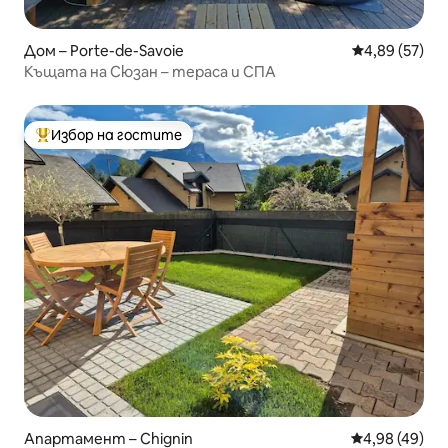
Дом – Porte-de-Savoie
Средна оценк
4,89 (57)
Къщата на Сюзан – тераса и СПА
Избор на гостите
Най-популярен избор на гостите
Апартамент – Chignin
Средна оценк
4,98 (49)