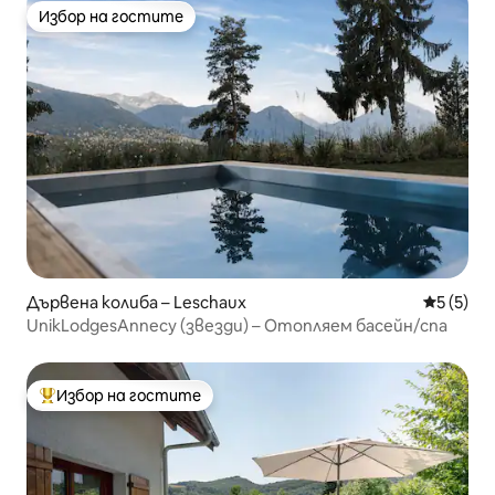
Избор на гостите
Избор на гостите
Дървена колиба – Leschaux
Средна о
5 (5)
UnikLodgesAnnecy (звезди) – Отопляем басейн/спа
Избор на гостите
Най-популярен избор на гостите