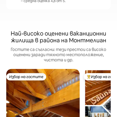
– средна оценка 4,8 от 5.
Най-високо оценени ваканционни
жилища в района на Монтмелиан
Гостите са съгласни: тези престои са високо
оценени заради тяхното местоположение,
чистота и др.
Избор на гостите
Избор на гос
Избор на гостите
Най-популярен 