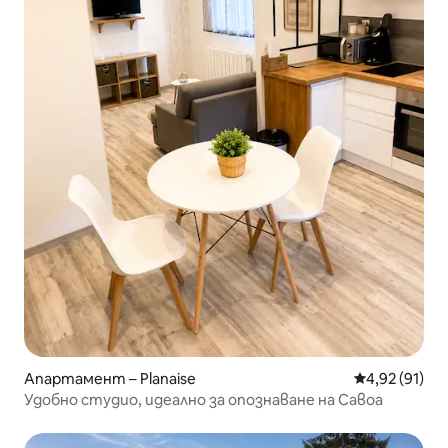
Апартамент – Planaise
Средна оценк
4,92 (91)
Удобно студио, идеално за опознаване на Савоа