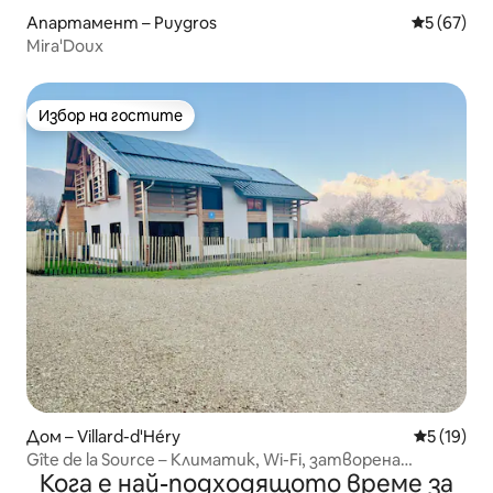
Апартамент – Puygros
Средна оц
5 (67)
Mira'Doux
Избор на гостите
Избор на гостите
Дом – Villard-d'Héry
Средна оц
5 (19)
Gîte de la Source – Климатик, Wi-Fi, затворена
Кога е най-подходящото време за
градина