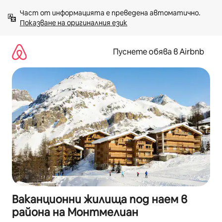
Пропускане
Част от информацията е преведена автоматично. 
към
Показване на оригиналния език
съдържанието
Пуснете обява в Airbnb
Ваканционни жилища под наем в
района на Монтмелиан