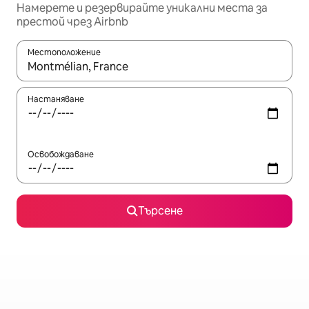
Намерете и резервирайте уникални места за
престой чрез Airbnb
Местоположение
Когато резултатите се покажат, използвайте клавишите 
Настаняване
Освобождаване
Търсене