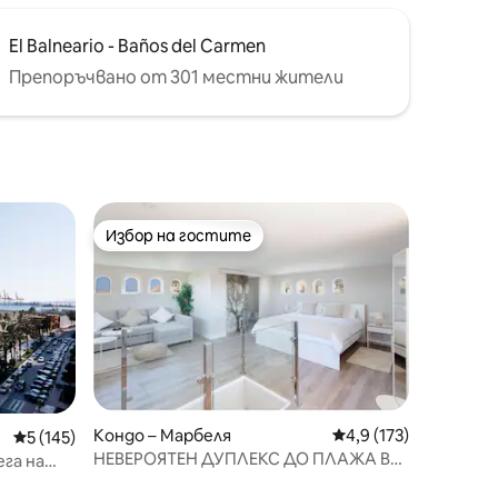
El Balneario - Baños del Carmen
Препоръчвано от 301 местни жители
Избор на гостите
тите
Избор на гостите
Кондо – Марбеля
Средна оценка: 4,9 
4,9 (173)
Средна оценка: 5 от 5, 145 отзива
5 (145)
НЕВЕРОЯТЕН ДУПЛЕКС ДО ПЛАЖА В
ега на
МАРБЕЛЯ