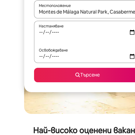
Местоположение
Когато резултатите се покажат, използвайт
Настаняване
Освобождаване
Търсене
Най-високо оценени вака