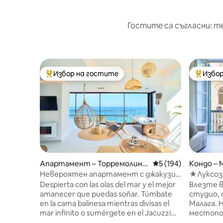
Гостите са съгласни: т
Избор на гостите
Избор
Най-популярен избор на гостите
Най-поп
Апартамент – Торремолино
Средна оценка: 5 о
5 (194)
Кондо – 
с
Невероятен апартамент с джакузи
★Луксоз
на плажа Савана
Малага~S
Despierta con las olas del mar y el mejor
Влезте в
amanecer que puedas soñar. Túmbate
студио, 
en la cama balinesa mientras divisas el
Малага. 
mar infinito o sumérgete en el Jacuzzi
местопо
climatizado mientras te tomas una copa
елегантн