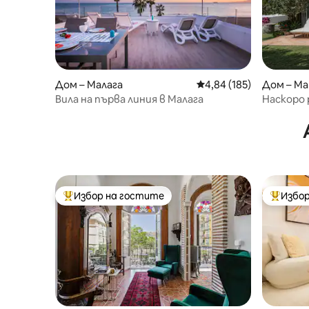
Дом – Ма
Дом – Малага
Средна оценка: 4,84 о
4,84 (185)
Наскоро 
Вила на първа линия в Малага
отлично
Избор на гостите
Избор
Най-популярен избор на гостите
Най-поп