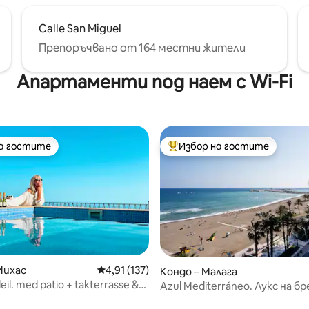
Calle San Miguel
Препоръчвано от 164 местни жители
Апартаменти под наем с Wi-Fi
на гостите
Избор на гостите
на гостите
Най-популярен избор на гос
Михас
Средна оценка: 4,91 от 5, 137 отзива
4,91 (137)
Кондо – Малага
eil. med patio + takterrasse &
Azul Mediterráneo. Лукс на бр
т 5, 160 отзива
морето