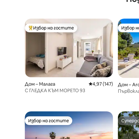
Избор на гостите
Избор 
Най-популярен избор на гостите
Избор 
Дом – Малага
Средна оценка: 4,97 о
4,97 (147)
Дом – Ar
С ГЛЕДКА КЪМ МОРЕТО 93
Първокла
отопляе
Избор на гостите
Суперд
Избор на гостите
Суперд