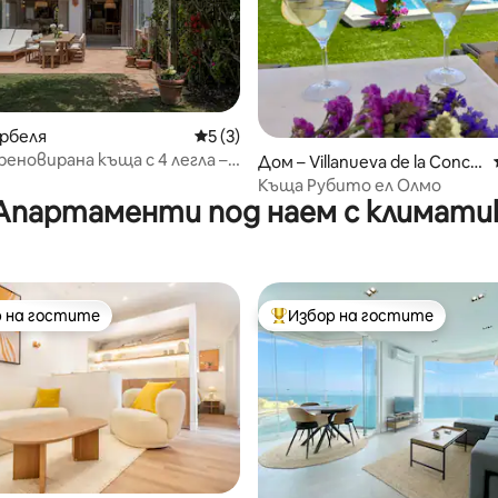
рбеля
Средна оценка: 5 от 5, 3 отзива
5 (3)
т 5, 185 отзива
реновирана къща с 4 легла –
Дом – Villanueva de la Conce
 местоположение
pción
Къща Рубито ел Олмо
Апартаменти под наем с климати
 на гостите
Избор на гостите
улярен избор на гостите
Най-популярен избор на гос