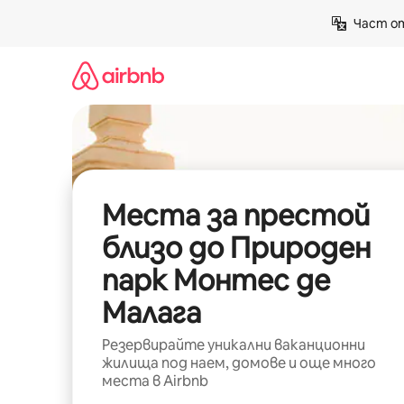
Пропускане
Част от
към
съдържанието
Места за престой
близо до Природен
парк Монтес де
Малага
Резервирайте уникални ваканционни
жилища под наем, домове и още много
места в Airbnb