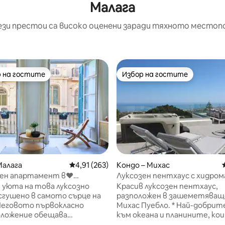
Малага
ези престои са високо оценени заради тяхното местоп
 на гостите
Избор на гостите
улярен избор на гостите
Избор на гостите
т 5, 194 отзива
Малага
Средна оценка: 4,91 от 5, 263 отзива
4,91 (263)
Кондо – Михас
ен апартамент в♥
Луксозен пентхаус с хидро
u Casa Away
вана и инфинити басейн
 уюта на това луксозно
Красив луксозен пентхаус,
сгушено в самото сърце на
разположен в зашеметяващ
Неговото първокласно
Михас Пуебло. * Най-добрите гледки
ложение обещава
към океана и планините, ко
о и релаксиращо уединение
Коста дел Сол може да пред