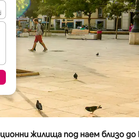
е клавишите със стрелки нагоре и надолу или навигирайте с д
нционни жилища под наем близо до