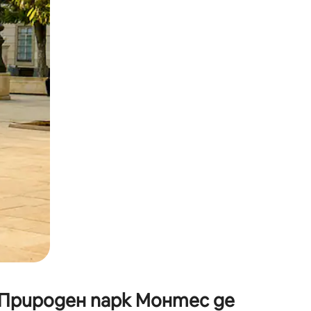
окосване или плъзгане.
 Природен парк Монтес де