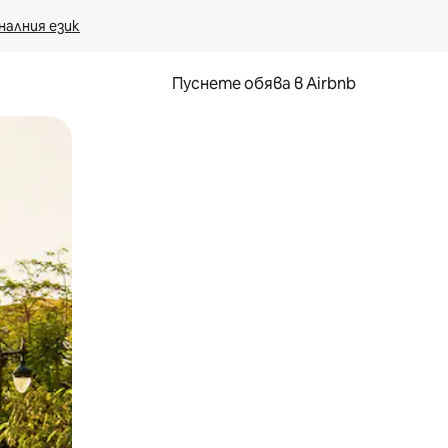
налния език
Пуснете обява в Airbnb