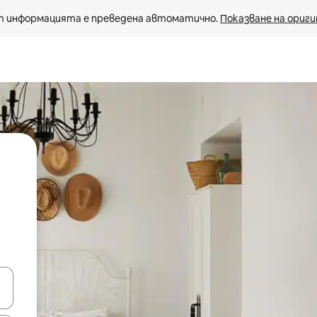
 информацията е преведена автоматично. 
Показване на ориги
е клавишите със стрелки нагоре и надолу или навигирайте с д