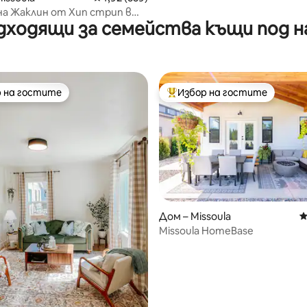
а Жаклин от Хип стрип в
дходящи за семейства къщи под н
 на гостите
Избор на гостите
улярен избор на гостите
Най-популярен избор на гос
Дом – Missoula
С
Missoula HomeBase
т 5, 297 отзива