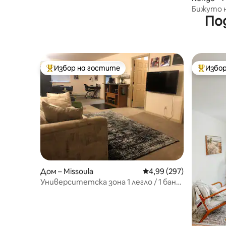
Бижуто н
По
„Баб“
Избор на гостите
Избор
Най-популярен избор на гостите
Най-поп
Дом – Missoula
Средна оценка: 4,99 о
4,99 (297)
Университетска зона 1 легло / 1 баня
/отделен вход