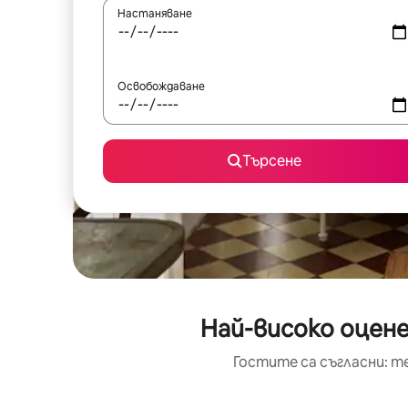
Настаняване
Освобождаване
Търсене
Най-високо оцене
Гостите са съгласни: т