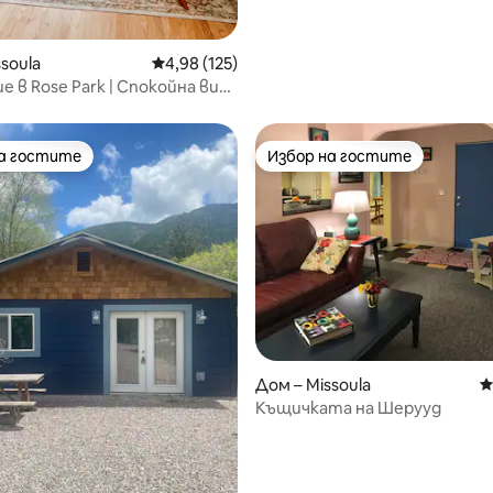
soula
Средна оценка: 4,98 от 5, 125 отзива
4,98 (125)
е в Rose Park | Спокойна вила
на гостите
Избор на гостите
на гостите
Избор на гостите
Дом – Missoula
С
Къщичката на Шерууд