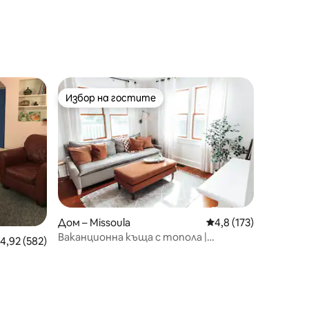
Избор на гостите
Избор на гостите
Дом – Missoula
Средна оценка: 4,8 
4,8 (173)
Ваканционна къща с топола |
редна оценка: 4,92 от 5, 582 отзива
4,92 (582)
Разходка до UM | Подходяща за
домашни любимци