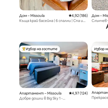
Дом – Missoula
Средна оценка: 4,92 о
4,92 (186)
Дом – Mis
Къща край басейна | 6 спални | Спа и
Слънчев
модерен комфорт
Избор на гостите
Избор 
Най-популярен избор на гостите
Избор 
Апартаме
Апартамент – Missoula
Средна оценка: 4,97 о
4,97 (124)
Прекрас
Добре дошли в Big Sky 1 -
за 2 - до
Очарователно студио в центъра
уврежда