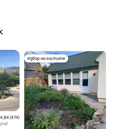
к
Избор на гостите
тите
Избор на гостите
редна оценка: 4,84 от 5, 474 отзива
4,84 (474)
ула!