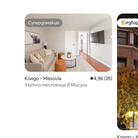
към планината
центъра 
Супердомакин
Избор
Супердомакин
Най-поп
Кондо – Missoula
Средна оценка: 4,96 
4,96 (25)
Уютно местенце в Мисула
Кондо – M