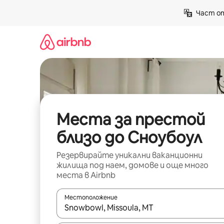
Пропускане
Част от
към
съдържанието
Места за престой
близо до Сноубоул
Резервирайте уникални ваканционни
жилища под наем, домове и още много
места в Airbnb
Местоположение
Когато резултатите се покажат, използвайт