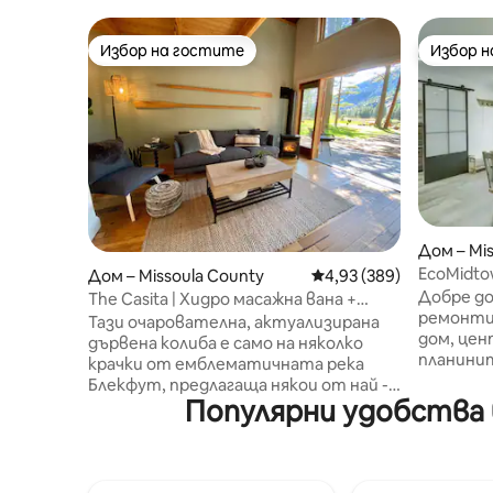
Избор на гостите
Избор 
Избор на гостите
Избор 
Дом – Mis
EcoMidto
Дом – Missoula County
Средна оценка: 4,93 о
4,93 (389)
(Еко сре
Добре до
The Casita | Хидро масажна вана +
чаршафи 
ремонти
сауна на Блекфут
Тази очарователна, актуализирана
двор)
дом, цен
дървена колиба е само на няколко
планинит
крачки от емблематичната река
10 минут
Блекфут, предлагаща някои от най -
града ил
Популярни удобства 
добрите места за риболов на
се, че щ
пъстърва в страната. Идеално за
отворена
семейства или групи от рибари,
една баня. Удобствата вкл
това място за отдих осигурява
напълно 
автентично изживяване в Монтана.