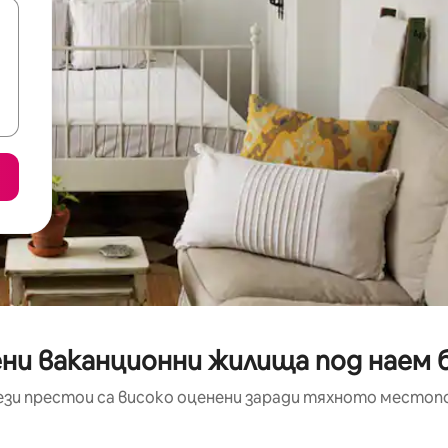
ни ваканционни жилища под наем 
ези престои са високо оценени заради тяхното местоп