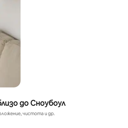
близо до Сноубоул
оложение, чистота и др.