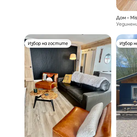
Дом – Mis
Уединени
в Мисула
Избор на гостите
Избор 
Избор на гостите
Избор 