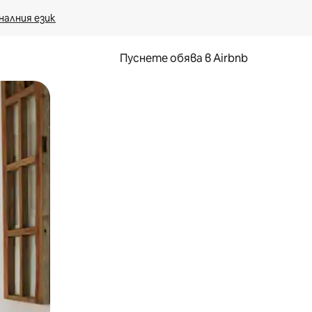
налния език
Пуснете обява в Airbnb
окосване или плъзгане.