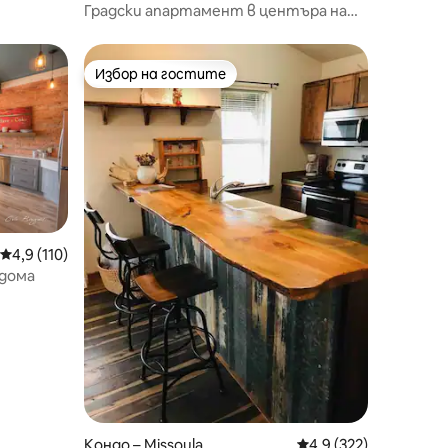
Градски апартамент в центъра на
града
Избор на гостите
Избор на гостите
Средна оценка: 4,9 от 5, 110 отзива
4,9 (110)
 дома
Кондо – Missoula
Средна оценка: 4,9 
4,9 (322)