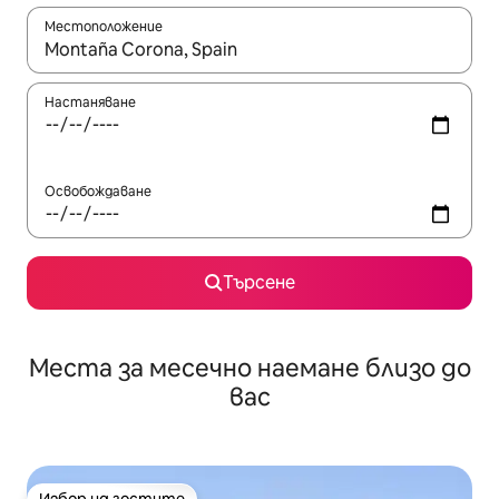
Местоположение
Когато резултатите се покажат, използвайте клавишите 
Настаняване
Освобождаване
Търсене
Места за месечно наемане близо до
вас