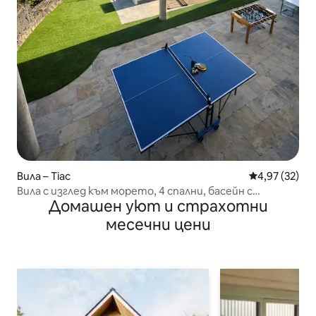
Вила – Тіас
Средна оценк
4,97 (32)
Вила с изглед към морето, 4 спални, басейн с
Домашен уют и страхотни
подгряване.
месечни цени