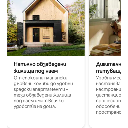
Напълно обзаведени
Дигитални н
жилища под наем
пътуващи п
От спокойни планински
Удобни места
дървени колиби до удобни
настаняване 
градски апартаменти –
настроени и
тези обзаведени жилища
дистанционн
под наем имат всички
професионалис
удобства на дома.
обособени р
пространств