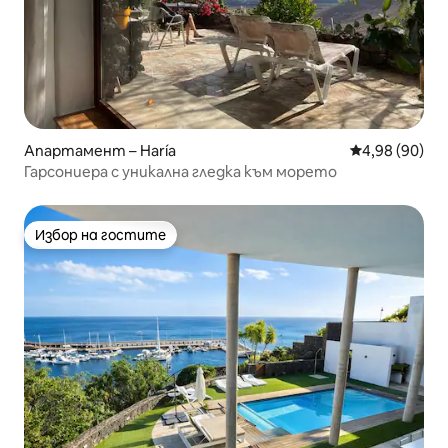
Апартамент – Haría
Средна оценк
4,98 (90)
Гарсониера с уникална гледка към морето
Избор на гостите
Избор на гостите