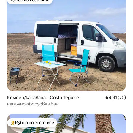
Избор на гостите
Избор на гостите
Кемпер/каравана – Costa Teguise
Средна оценк
4,91 (70)
напълно оборудван ван
Избор на гостите
Най-популярен избор на гостите