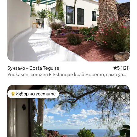
Бунгало – Costa Teguise
Средна оце
5 (121)
Уникален, стилен El Estanque край морето, само за
възрастни
Избор на гостите
Най-популярен избор на гостите