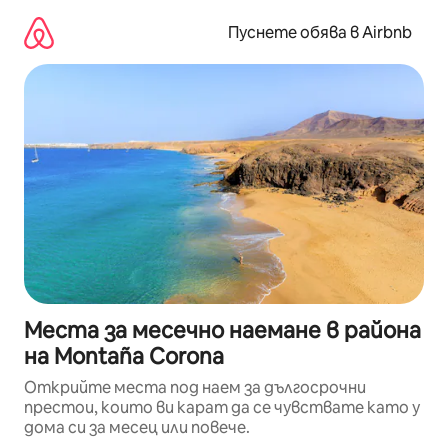
Пропускане
към
Пуснете обява в Airbnb
съдържанието
Места за месечно наемане в района
на Montaña Corona
Открийте места под наем за дългосрочни
престои, които ви карат да се чувствате като у
дома си за месец или повече.