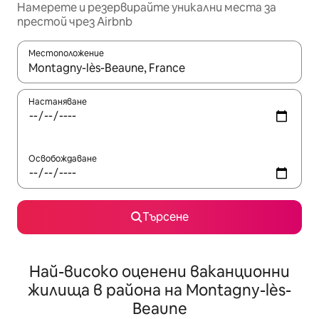
Намерете и резервирайте уникални места за
престой чрез Airbnb
Местоположение
Когато резултатите се покажат, използвайте клавишите 
Настаняване
Освобождаване
Търсене
Най-високо оценени ваканционни
жилища в района на Montagny-lès-
Beaune