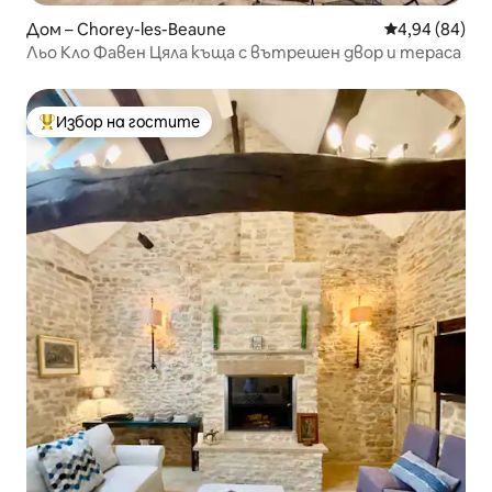
Дом – Chorey-les-Beaune
Средна оценк
4,94 (84)
Льо Кло Фавен Цяла къща с вътрешен двор и тераса
Избор на гостите
Най-популярен избор на гостите