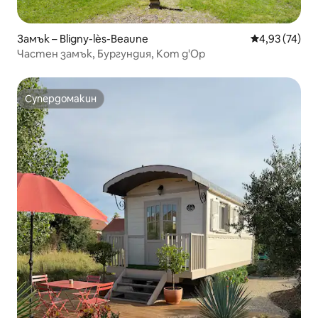
Замък – Bligny-lès-Beaune
Средна оценк
4,93 (74)
Частен замък, Бургундия, Кот д'Ор
Супердомакин
Супердомакин