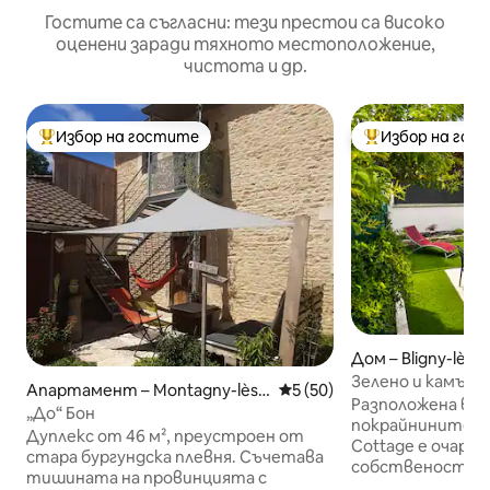
Гостите са съгласни: тези престои са високо
оценени заради тяхното местоположение,
чистота и др.
Избор на гостите
Избор на гос
Най-популярен избор на гостите
Най-популярен 
Дом – Bligny-lès-
Зелено и камъни
Апартамент – Montagny-lès-
Средна оценка: 5 от 5, 50
5 (50)
вила
Разположена в п
Beaune
„До“ Бон
покрайнините на 
Дуплекс от 46 м², преустроен от
Cottage е очаро
стара бургундска плевня. Съчетава
собственост в 
тишината на провинцията с
на Бургундия. Н