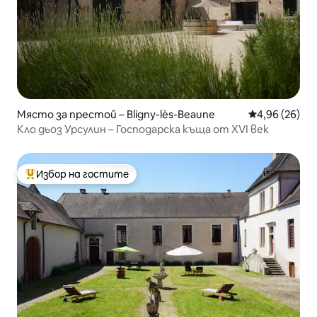
Място за престой – Bligny-lès-Beaune
Средна оценк
4,96 (26)
Кло дьоз Урсулин – Господарска къща от XVI век
Избор на гостите
Най-популярен избор на гостите