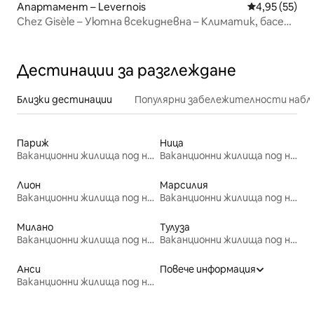
Апартамент – Levernois
Средна оценк
4,95 (55)
Chez Gisèle – Уютна всекидневна – Климатик, басейн
и сауна
Дестинации за разглеждане
Близки дестинации
Популярни забележителности набл
Париж
Ница
Ваканционни жилища под наем
Ваканционни жилища под наем
Лион
Марсилия
Ваканционни жилища под наем
Ваканционни жилища под наем
Милано
Тулуза
Ваканционни жилища под наем
Ваканционни жилища под наем
Анси
Повече информация
Ваканционни жилища под наем