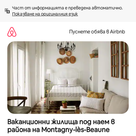
Пропускане
Част от информацията е преведена автоматично. 
към
Показване на оригиналния език
съдържанието
Пуснете обява в Airbnb
Ваканционни жилища под наем в
района на Montagny-lès-Beaune