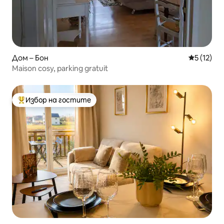
Дом – Бон
Средна оц
5 (12)
Maison cosy, parking gratuit
Избор на гостите
Най-популярен избор на гостите