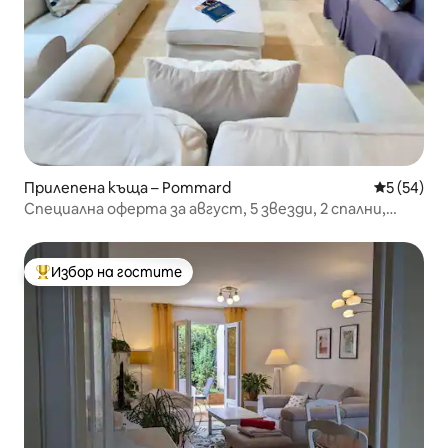
Прилепена къща – Pommard
Средна оц
5 (54)
Специална оферта за август, 5 звезди, 2 спални,
2,5 бани, частен паркинг
Избор на гостите
Най-популярен избор на гостите