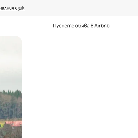
налния език
Пуснете обява в Airbnb