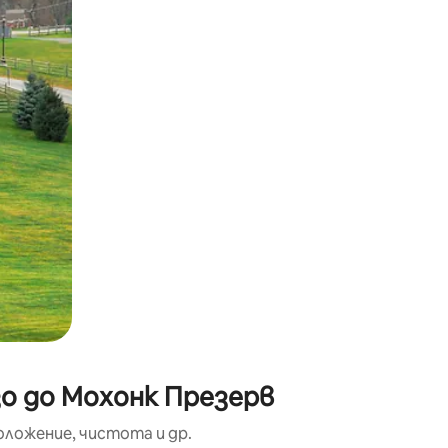
окосване или плъзгане.
зо до Мохонк Презерв
оложение, чистота и др.