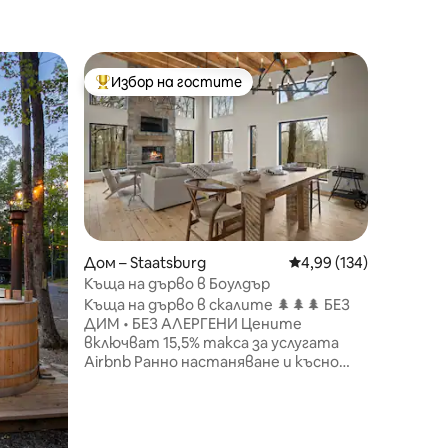
Дом – Ne
Избор на гостите
Избор 
тите
Най-популярен избор на гостите
Избор 
Хижа за 
гората
Новорем
гости, р
частен 
Това са
реновира
идеално
се на к
кола от
Дом – Staatsburg
Средна оценка: 4,99 
4,99 (134)
(8 минут
Къща на дърво в Боулдър
минути) 
Къща на дърво в скалите 🌲🌲🌲 БЕЗ
минути)
ДИМ • БЕЗ АЛЕРГЕНИ Цените
лесен д
включват 15,5% такса за услугата
овощни 
Airbnb Ранно настаняване и късно
щандове
напускане Boulder Tree House е
така ле
обитаемо произведение на
Хай Фол
изкуството, създадено от
Уудсток
собственици архитекти. Дизайнът