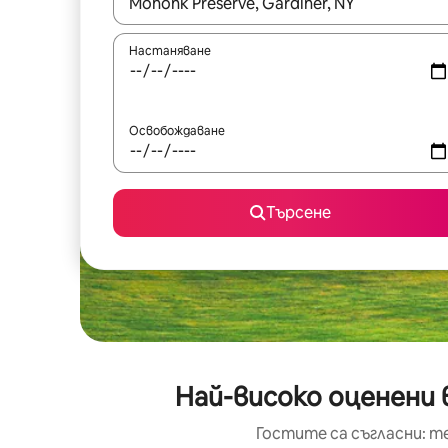
Когато резултатите се покажат, използвайт
Настаняване
Освобождаване
Търсене
Най-високо оценени 
Гостите са съгласни: т