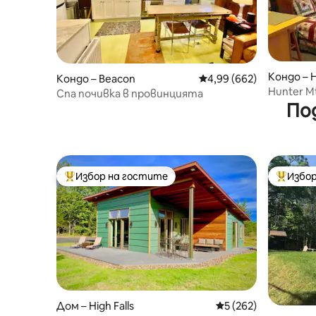
Кондо – 
Кондо – Beacon
Средна оценка: 4,99 о
4,99 (662)
Hunter M
Спа почивка в провинцията
апартам
По
отзиви*
Избор на гостите
Избор
Най-популярен избор на гостите
Най-поп
Дом – High Falls
Средна оценка: 5 о
5 (262)