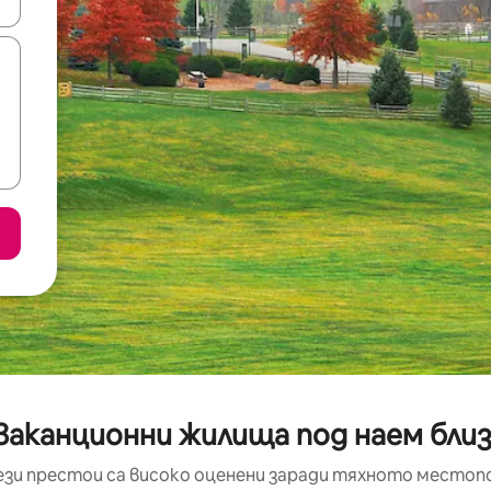
е клавишите със стрелки нагоре и надолу или навигирайте с д
ваканционни жилища под наем бли
ези престои са високо оценени заради тяхното местоп