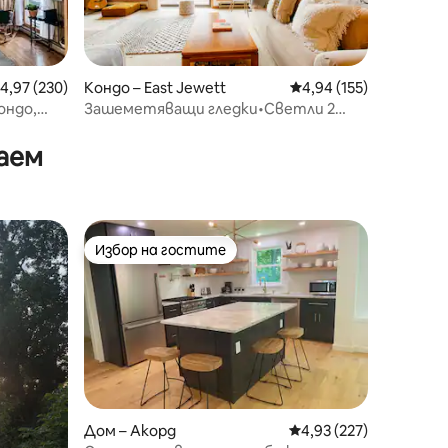
редна оценка: 4,97 от 5, 230 отзива
4,97 (230)
Кондо – East Jewett
Средна оценка: 4,94 
4,94 (155)
ондо,
Зашеметяващи гледки•Светли 2
спални•Басейн•Близо до
ферма•Езера•Ферма
аем
Избор на гостите
тите
Избор на гостите
Дом – Акорд
Средна оценка: 4,93 
4,93 (227)