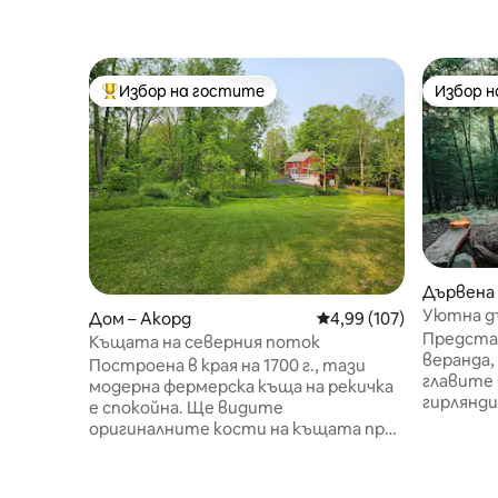
Избор на гостите
Избор 
Най-популярен избор на гостите
Избор 
Дървена 
son
Уютна дъ
Дом – Акорд
Средна оценка: 4,99 о
4,99 (107)
Пешеход
Представ
Къщата на северния поток
любимци 
веранда,
Построена в края на 1700 г., тази
главите
модерна фермерска къща на рекичка
гирлянди
е спокойна. Ще видите
любимот
оригиналните кости на къщата през
Направет
някои от долните тавани и врати на
високите
1 - вия етаж, което придава на този
акър, з
скъпоценен камък уникалност. Много