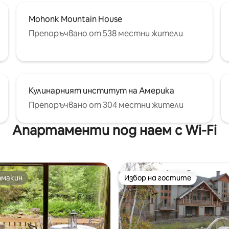
Mohonk Mountain House
Препоръчвано от 538 местни жители
Кулинарният институт на Америка
Препоръчвано от 304 местни жители
Апартаменти под наем с Wi-Fi
омакин
Избор на гостите
омакин
Избор на гостите