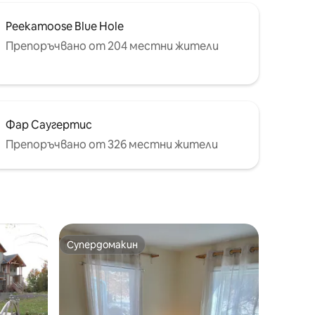
Peekamoose Blue Hole
Препоръчвано от 204 местни жители
Фар Саугертис
Препоръчвано от 326 местни жители
Супердомакин
Супердомакин