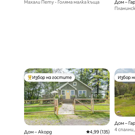
Махали Пету - Голяма малка къща
Дом – Га
Планинск
Избор на гостите
Избор 
Най-популярен избор на гостите
Избор 
Дом – Га
4 спални
Дом – Акорд
Средна оценка: 4,99 о
4,99 (135)