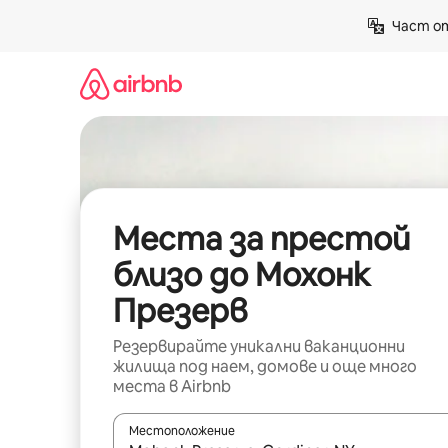
Пропускане
Част от
към
съдържанието
Места за престой
близо до Мохонк
Презерв
Резервирайте уникални ваканционни
жилища под наем, домове и още много
места в Airbnb
Местоположение