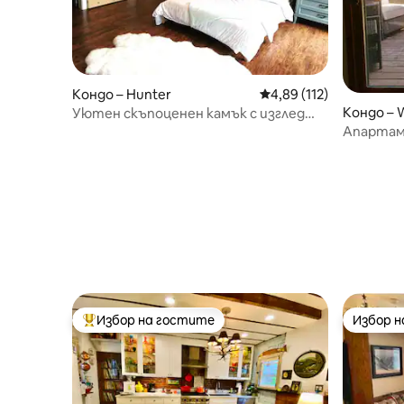
Кондо – Hunter
Средна оценка: 4,89 о
4,89 (112)
Кондо – 
Уютен скъпоценен камък с изглед
към планината
Апартам
Избор на гостите
Избор 
Най-популярен избор на гостите
Избор 