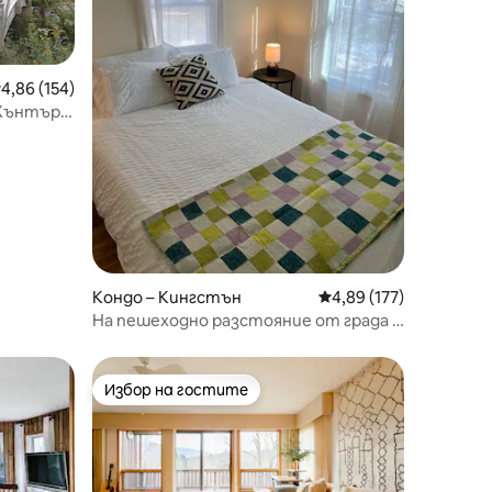
редна оценка: 4,86 от 5, 154 отзива
4,86 (154)
 Хънтър
Кондо – Кингстън
Средна оценка: 4,89 
4,89 (177)
На пешеходно разстояние от града и
крайбрежието
Избор на гостите
тите
Избор на гостите