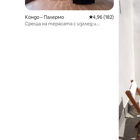
Кондо – Палермо
Средна оценка: 4,96 о
4,96 (182)
Среща на терасата с изглед и
частен паркинг