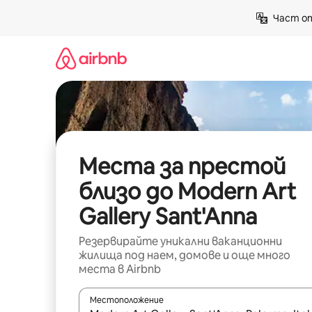
Пропускане
Част от
към
съдържанието
Места за престой
близо до Modern Art
Gallery Sant'Anna
Резервирайте уникални ваканционни
жилища под наем, домове и още много
места в Airbnb
Местоположение