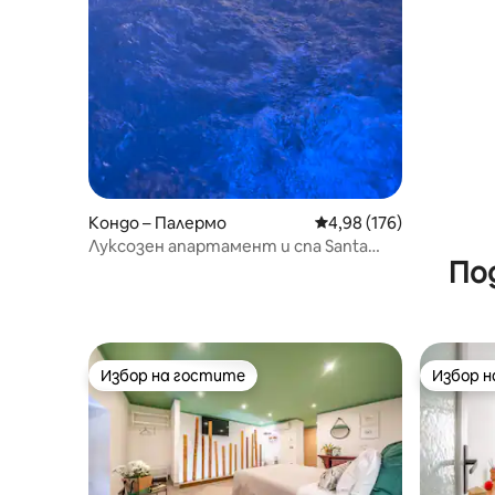
Кондо – Палермо
Средна оценка: 4,98 о
4,98 (176)
Луксозен апартамент и спа Santa
По
Teresa 19
Избор на гостите
Избор 
Избор на гостите
Избор 