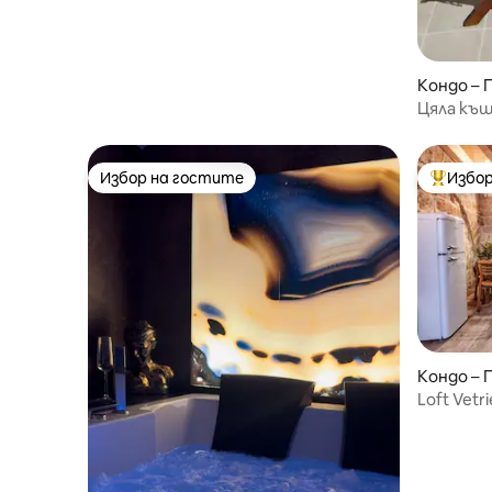
Кондо – 
Цяла къ
покриви
Избор на гостите
Избор
Избор на гостите
Най-поп
Кондо – 
​Loft Vet
Палермо