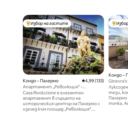
Избор на гостите
Избор
Най-популярен избор на гостите
Най-поп
Кондо – 
Кондо – Палермо
Средна оценка: 4,99 о
4,99 (133)
Ginevra’s 
Cathedral
Апартамент „Революция“ –
Луксозен
историческият център на Палермо
тези, ко
Casa Rivoluzione е елегантен
Палермо 
апартамент в сърцето на
точка. Апартаментът разполага с
историческия център на Палермо с
изключи
изглед към площад „Революция“.
тераса с
Намира се на втория етаж на сграда
катедрал
от края на 19-ти век с асансьор и
уникална
разполага със слънчеви балкони и