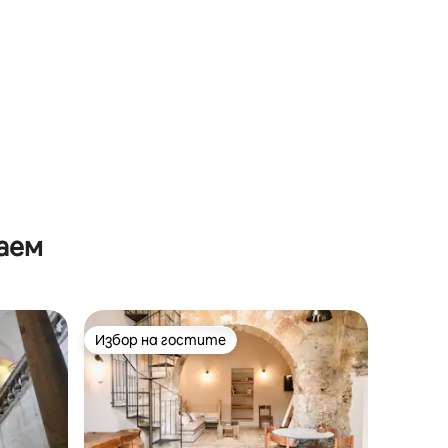
аем
Избор на гостите
Избор на гостите