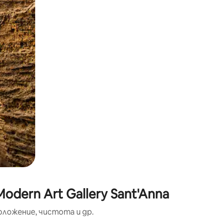
окосване или плъзгане.
dern Art Gallery Sant'Anna
оложение, чистота и др.