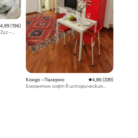
редна оценка: 4,99 от 5, 196 отзива
4,99 (196)
Zyz –
Кондо – Палермо
Средна оценка: 4,86 
4,86 (339)
Елегантен лофт в историческия
център Квадро Канти