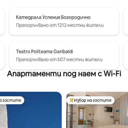
Катедрала Успение Богородично
Препоръчвано от 1212 местни жители
Teatro Politeama Garibaldi
Препоръчвано от 507 местни жители
Апартаменти под наем с Wi-Fi
на гостите
Избор на гостите
на гостите
Най-популярен избор на гос