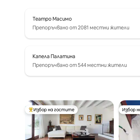
Театро Масимо
Препоръчвано от 2081 местни жители
Капела Палатина
Препоръчвано от 544 местни жители
Избор на гостите
Избор 
Най-популярен избор на гостите
Избор 