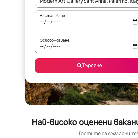
Когато резултатите се покажат, използвайт
Настаняване
Освобождаване
Търсене
Най-високо оценени ваканц
Гостите са съгласни: т