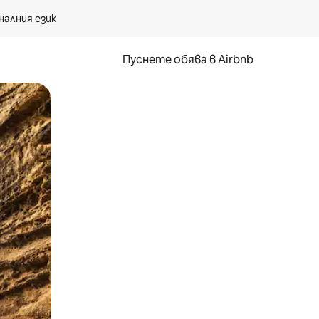
налния език
Пуснете обява в Airbnb