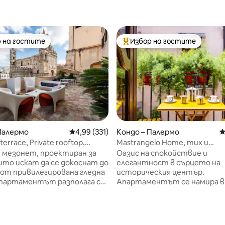
 на гостите
Избор на гостите
улярен избор на гостите
Най-популярен избор на гос
Палермо
Средна оценка: 4,99 от 5, 331 отзива
4,99 (331)
Кондо – Палермо
С
т 5, 133 отзива
terrace, Private rooftop,
Mastrangelo Home, тих и
 view
очарователен
 мезонет, проектиран за
Оазис на спокойствие и
ито искат да се докоснат до
елегантност в сърцето на
от привилегирована гледна
историческия център.
Апартаментът се намира в 
телна самостоятелна
Airoldi, историческа къща от 
 изглед към апсидите на
на няколко крачки от най -
ата, която предлага
емблематичните площади 
 и живописна гледка.
паметници на града. Домът