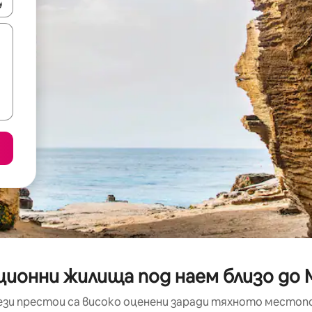
е клавишите със стрелки нагоре и надолу или навигирайте с д
ионни жилища под наем близо до Mo
ези престои са високо оценени заради тяхното местоп