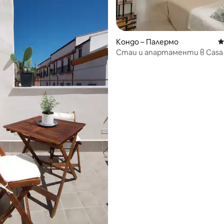
т 5, 182 отзива
Кондо – Палермо
С
Стаи и апартаменти в Casa 
зелен апартамент, Калса