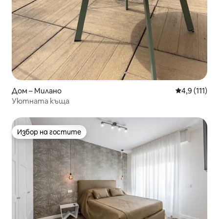
Дом – Милано
Средна оцен
4,9 (111)
Уютната къща
Избор на гостите
Избор на гостите