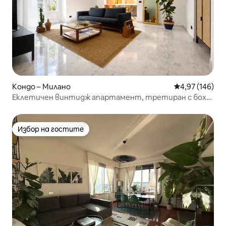
Кондо – Милано
Средна оценка
4,97 (146)
Еклетичен винтидж апартамент, третиран с бохо
докосване
Избор на гостите
Избор на гостите