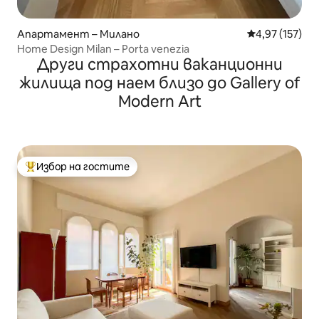
Апартамент – Милано
Средна оценка
4,97 (157)
Home Design Milan – Porta venezia
Други страхотни ваканционни
жилища под наем близо до Gallery of
Modern Art
Избор на гостите
Най-популярен избор на гостите