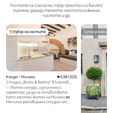
Гостите са съгласни: тези престои са високо
оценени заради тяхното местоположение,
чистота и др.
Избор на гостите
Супердомакин
Най-популярен избор на гостите
Супердомакин
Кондо – Милано
Средна оценка: 4,98 от 5, 323
4,98 (323)
Студио „Bricks & Beams“ в ключов
район на Милано
✨ Уютно гнездо, изпълнено с
характер, за да се почувствате
като местен жител на Милано 🏡
Напълно реновирано студио от
26 кв. м, където модерният
комфорт среща автентични