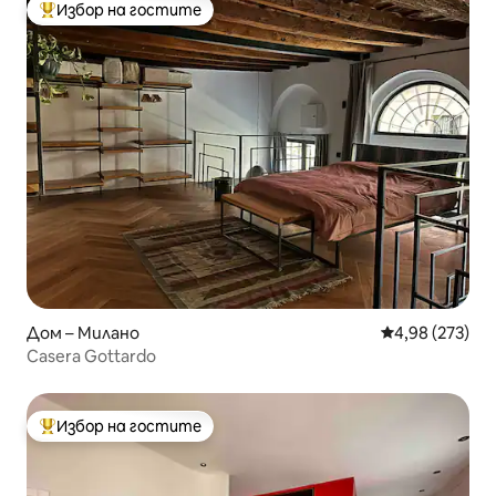
Избор на гостите
Най-популярен избор на гостите
Дом – Милано
Средна оценка
4,98 (273)
Casera Gottardo
Избор на гостите
Най-популярен избор на гостите