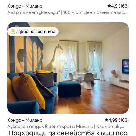
Кондо – Милано
Средна оценк
4,9 (163)
Апартамент „Мелъди“ | 100 м от Централната гара
[M2 M3]
Избор на гостите
Най-популярен избор на гостите
Кондо – Милано
Средна оценка
4,99 (163)
Луксозен отдих в центъра на Милано | Климатик,
Подходящи за семейства къщи под
Wi-Fi, метро