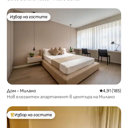
Избор на гостите
Избор на гостите
Дом – Милано
Средна оценка
4,91 (185)
Нов елегантен апартамент в центъра на Милано
Избор на гостите
Най-популярен избор на гостите