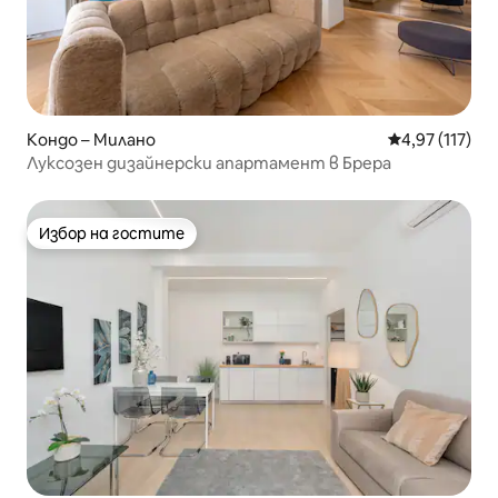
Кондо – Милано
Средна оценка
4,97 (117)
Луксозен дизайнерски апартамент в Брера
Избор на гостите
Избор на гостите