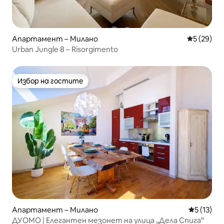
Апартамент – Милано
Средна оц
5 (29)
Urban Jungle 8 – Risorgimento
Избор на гостите
Избор на гостите
Апартамент – Милано
Средна оц
5 (13)
ДУОМО | Елегантен мезонет на улица „Дела Спига“