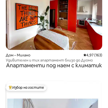
Дом – Милано
Средна оценка
4,97 (163)
Удивителен и тих апартамент близо до Дуомо
Апартаменти под наем с климатик
Избор на гостите
Най-популярен избор на гостите