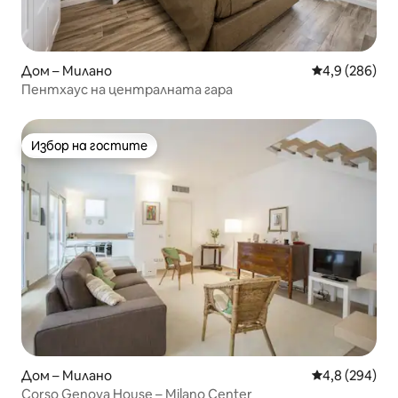
Дом – Милано
Средна оценк
4,9 (286)
Пентхаус на централната гара
Избор на гостите
Избор на гостите
Дом – Милано
Средна оценк
4,8 (294)
Corso Genova House – Milano Center