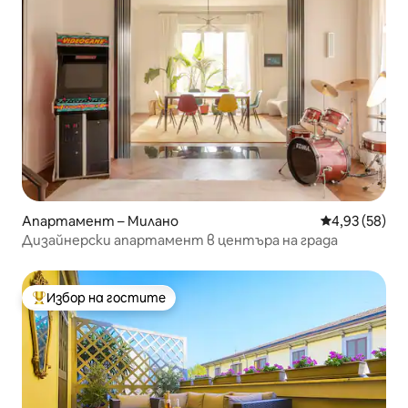
Апартамент – Милано
Средна оценк
4,93 (58)
Дизайнерски апартамент в центъра на града
Избор на гостите
Най-популярен избор на гостите