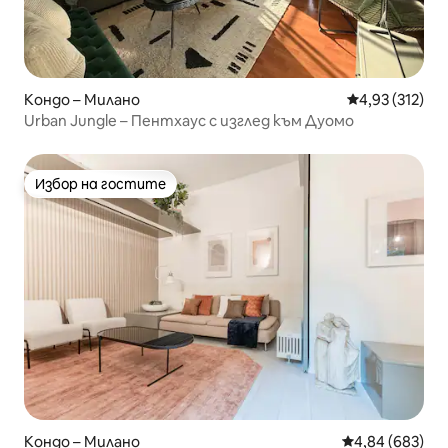
Кондо – Милано
Средна оценка
4,93 (312)
Urban Jungle – Пентхаус с изглед към Дуомо
Избор на гостите
Избор на гостите
Кондо – Милано
Средна оценка
4,84 (683)