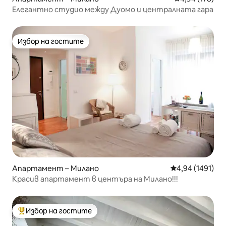
Елегантно студио между Дуомо и централната гара
Избор на гостите
Избор на гостите
Апартамент – Милано
Средна оценка:
4,94 (1491)
Красив апартамент в центъра на Милано!!!
Избор на гостите
Най-популярен избор на гостите