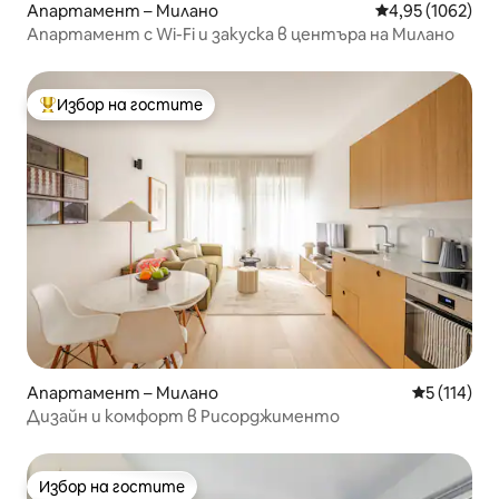
Апартамент – Милано
Средна оценка:
4,95 (1062)
Апартамент с Wi-Fi и закуска в центъра на Милано
Избор на гостите
Най-популярен избор на гостите
Апартамент – Милано
Средна оце
5 (114)
Дизайн и комфорт в Рисорджименто
Избор на гостите
Избор на гостите