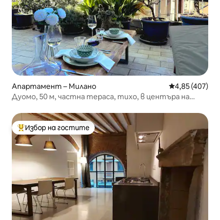
Апартамент – Милано
Средна оценка
4,85 (407)
Дуомо, 50 м, частна тераса, тихо, в центъра на
Милано
Избор на гостите
Най-популярен избор на гостите