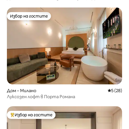
Избор на гостите
Избор на гостите
Дом – Милано
Средна оц
5 (28)
Луксозен лофт в Порта Романа
Избор на гостите
Най-популярен избор на гостите