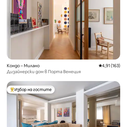
Кондо – Милано
Средна оценка
4,91 (163)
Дизайнерски дом в Порта Венеция
Избор на гостите
Най-популярен избор на гостите