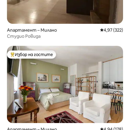
Апартамент – Милано
Средна оценка
4,97 (322)
Студио Ровида
Избор на гостите
Най-популярен избор на гостите
Апартамент – Милано
Средна оценка
4,94 (178)