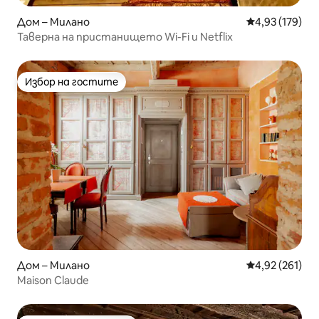
Дом – Милано
Средна оценка
4,93 (179)
Таверна на пристанището Wi-Fi и Netflix
Избор на гостите
Избор на гостите
Дом – Милано
Средна оценка
4,92 (261)
Maison Claude