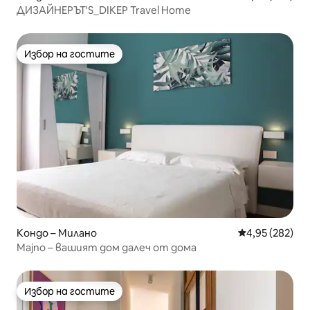
ДИЗАЙНЕРЪТ'S_DIKEP Travel Home
Избор на гостите
Избор на гостите
Кондо – Милано
Средна оценка
4,95 (282)
Majno – вашият дом далеч от дома
Избор на гостите
Избор на гостите