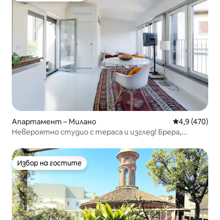
Апартамент – Милано
Средна оценк
4,9 (470)
Невероятно студио с тераса и изглед! Брера,
център
Избор на гостите
Избор на гостите