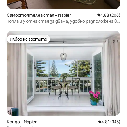
Самостоятелна стая – Napier
Средна оценка
4,88 (206)
Топла и уютна стая за двама, удобно разположена в
центъра на Нейпиър
Избор на гостите
Избор на гостите
Кондо – Napier
Средна оценка
4,81 (345)