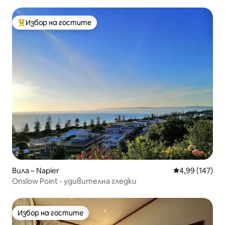
Избор на гостите
Най-популярен избор на гостите
Вила – Napier
Средна оценка
4,99 (147)
Onslow Point - удивителна гледки
Избор на гостите
Избор на гостите