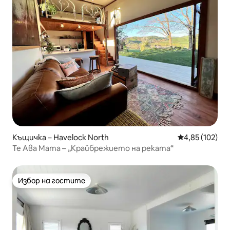
Къщичка – Havelock North
Средна оценка
4,85 (102)
Те Ава Мата – „Крайбрежието на реката“
Избор на гостите
Избор на гостите