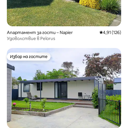
Апартамент за гости – Napier
Средна оценка
4,91 (126)
Удоволствие в Pelorus
Избор на гостите
Избор на гостите