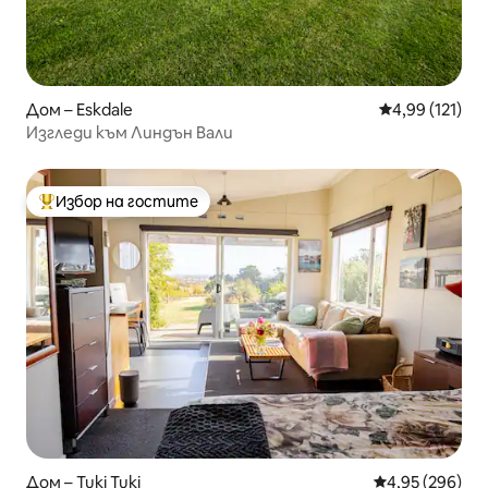
Дом – Eskdale
Средна оценка
4,99 (121)
Изгледи към Линдън Вали
Избор на гостите
Най-популярен избор на гостите
Дом – Tuki Tuki
Средна оценка
4,95 (296)