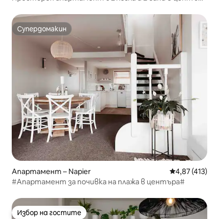
на Нейпиър
Супердомакин
Супердомакин
Апартамент – Napier
Средна оценка
4,87 (413)
#Апартамент за почивка на плажа в центъра#
Избор на гостите
Избор на гостите