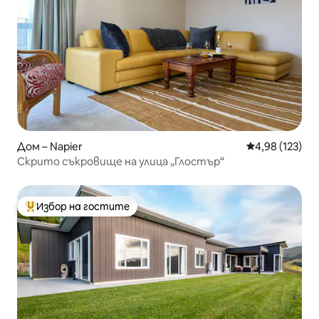
Дом – Napier
Средна оценка
4,98 (123)
Скрито съкровище на улица „Глостър“
Избор на гостите
Най-популярен избор на гостите