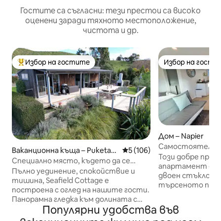
Гостите са съгласни: тези престои са високо
оценени заради тяхното местоположение,
чистота и др.
Избор на гостите
Избор на гости
Най-популярен избор на гостите
Избор на гости
Дом – Napier
Самостоятелен
Ваканционна къща – Puketap
Средна оценка: 5 от 5, 106
5 (106)
студио близо д
Този добре про
u
Специално място, където да се
апартамент е на
презаредите и да се свържете
Пълно уединение, спокойствие и
двоен стъклопак
отново.
тишина, Seafield Cottage е
търсеното пред
построена с оглед на нашите гости.
Greenmeadows. 
Панорамна гледка към долината с
увеличи максим
Популярни удобства във
изглед към морето. Живописни
на пространств
градини, които да разгледате.