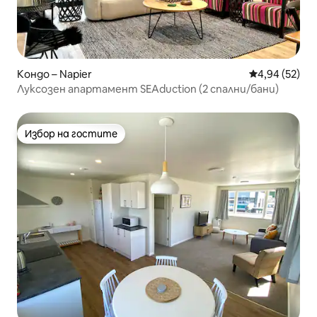
Кондо – Napier
Средна оценк
4,94 (52)
Луксозен апартамент SEAduction (2 спални/бани)
Избор на гостите
Избор на гостите