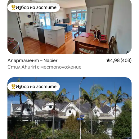
Избор на гостите
Най-популярен избор на гостите
Апартамент – Napier
Средна оценка
4,98 (403)
Стил Ahuriri с местоположение
Избор на гостите
Най-популярен избор на гостите