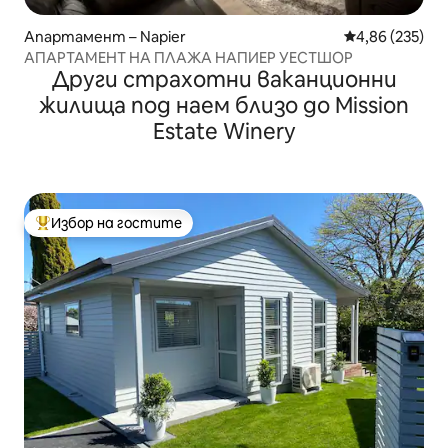
Апартамент – Napier
Средна оценка
4,86 (235)
АПАРТАМЕНТ НА ПЛАЖА НАПИЕР УЕСТШОР
Други страхотни ваканционни
жилища под наем близо до Mission
Estate Winery
Избор на гостите
Най-популярен избор на гостите