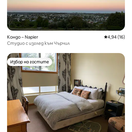
Кондо – Napier
Средна оценк
4,94 (16)
Студио с изглед към Чърчил
Избор на гостите
Избор на гостите