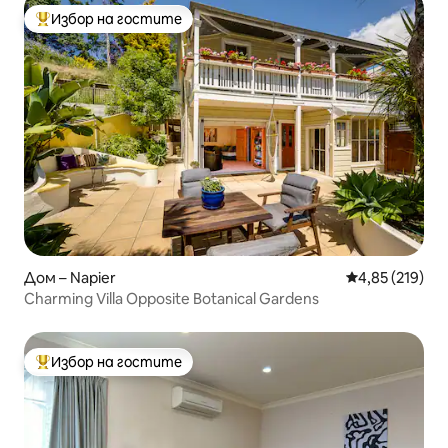
Избор на гостите
Най-популярен избор на гостите
Дом – Napier
Средна оценка
4,85 (219)
Charming Villa Opposite Botanical Gardens
Избор на гостите
Най-популярен избор на гостите