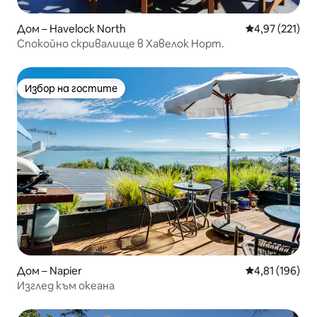
Дом – Havelock North
Средна оценка
4,97 (221)
Спокойно скривалище в Хавелок Норт.
Избор на гостите
Избор на гостите
Дом – Napier
Средна оценка
4,81 (196)
Изглед към океана