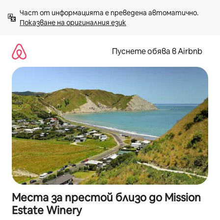
Пропускане
Част от информацията е преведена автоматично. 
към
Показване на оригиналния език
съдържанието
Пуснете обява в Airbnb
Места за престой близо до Mission
Estate Winery