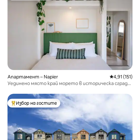
Апартамент – Napier
Средна оценк
4,91 (151)
Уединено място край морето в историческа сграда
в стил ар деко
Избор на гостите
Най-популярен избор на гостите