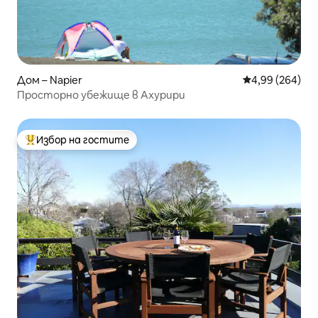
Дом – Napier
Средна оценка
4,99 (264)
Просторно убежище в Ахурири
Избор на гостите
Най-популярен избор на гостите