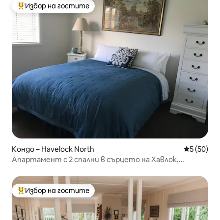
Избор на гостите
Най-популярен избор на гостите
Кондо – Havelock North
Средна оц
5 (50)
Апартамент с 2 спални в сърцето на Хавлок,
Северна Каролина, с капацитет 4 души
Избор на гостите
Най-популярен избор на гостите