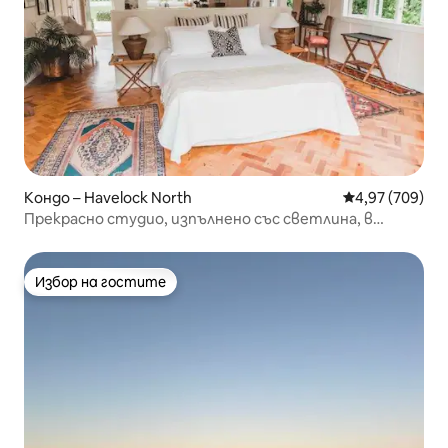
Кондо – Havelock North
Средна оценка
4,97 (709)
Прекрасно студио, изпълнено със светлина, в
прекрасна градина.
Избор на гостите
Избор на гостите