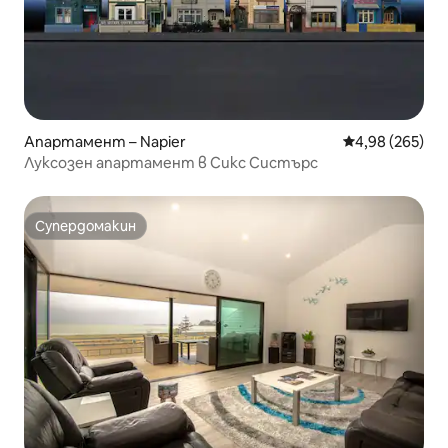
Апартамент – Napier
Средна оценка
4,98 (265)
Луксозен апартамент в Сикс Систърс
Супердомакин
Супердомакин