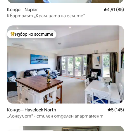
Кондо – Napier
Средна оценк
4,91 (85)
Кварталът „Кралицата на ъглите“
Избор на гостите
Най-популярен избор на гостите
Кондо – Havelock North
Средна оце
5 (145)
„Лонгуърт“ - стилен отделен апартамент