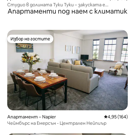
Студио в долината Туки Туки – закуската е
Апартаменти под наем с климатик
включена.
Избор на гостите
Избор на гостите
Апартамент – Napier
Средна оценка
4,95 (164)
Чеймбърс на Емерсън - Централен Нейпиър