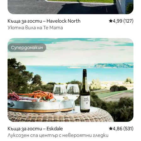
Къща за гости – Havelock North
Средна оценка
4,99 (127)
Уютна вила на Те Мата
Супердомакин
Супердомакин
Къща за гости – Eskdale
Средна оценка
4,86 (531)
Луксозен спа център с невероятни гледки