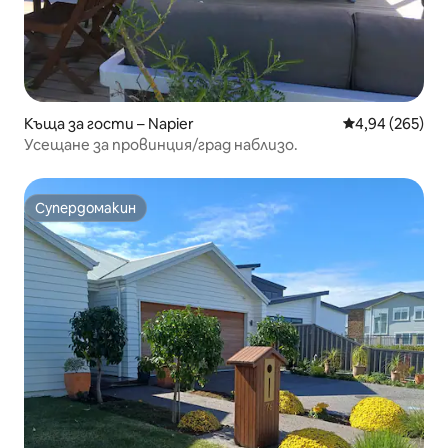
Къща за гости – Napier
Средна оценка
4,94 (265)
Усещане за провинция/град наблизо.
Супердомакин
Супердомакин