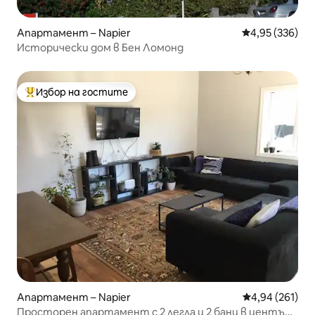
Апартамент – Napier
Средна оценка
4,95 (336)
Исторически дом в Бен Ломонд
Избор на гостите
Най-популярен избор на гостите
Апартамент – Napier
Средна оценка
4,94 (261)
Просторен апартамент с 2 легла и 2 бани в центъра