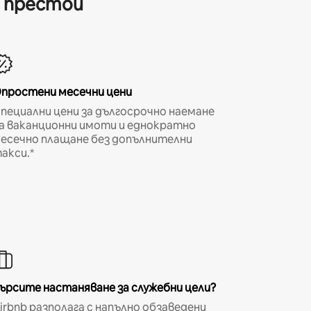
и престои
простени месечни цени
пециални цени за дългосрочно наемане
а ваканционни имоти и еднократно
есечно плащане без допълнителни
акси.*
ърсите настаняване за служебни цели?
irbnb разполага с напълно обзаведени