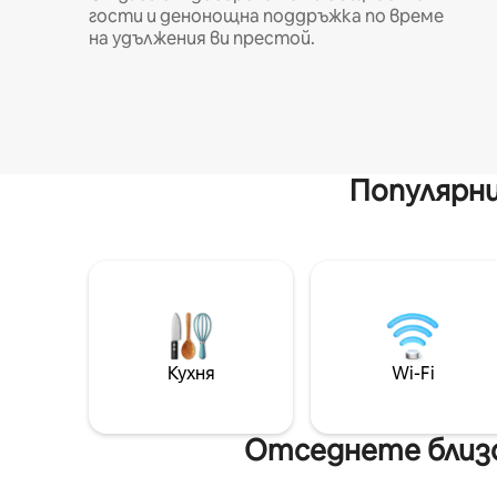
гости и денонощна поддръжка по време
на удължения ви престой.
Популярни
Кухня
Wi-Fi
Отседнете близо