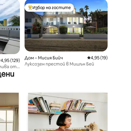
Избор на гостите
Най-популярен избор на гостите
Дом – Мисия Бийч
Средна оценка: 4,95
4,95 (19)
редна оценка: 4,95 от 5, 129 отзива
4,95 (129)
Луксозен престой в Мишън Бей
алива от
цени