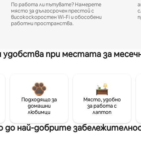
По работа ли пътувате? Намерете
а
място за дългосрочен престой с
с
високоскоростен Wi-Fi и обособени
п
работни пространства.
 удобства при местата за месеч
Подходящо за
Място, удобно
домашни
за работа с
любимци
лаптоп
 до най-добрите забележителнос