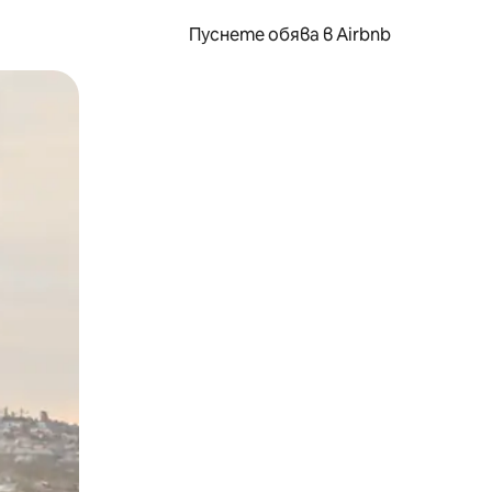
Пуснете обява в Airbnb
окосване или плъзгане.