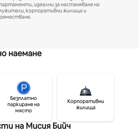
партаменти, идеални за настаняване на
лужители, корпоративни жилища и
реместване.
но наемане
Безплатно
Корпоративни
паркиране на
жилища
място
ти на Мисия Бийч