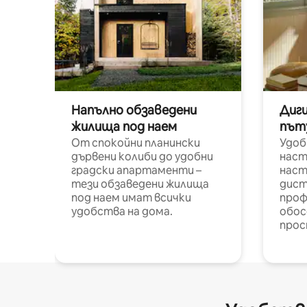
Напълно обзаведени
Диг
жилища под наем
път
От спокойни планински
Удоб
дървени колиби до удобни
наст
градски апартаменти –
наст
тези обзаведени жилища
дист
под наем имат всички
проф
удобства на дома.
обос
прос