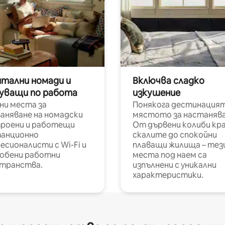
итални номади и
Включва сладко
уващи по работа
изкушение
ни места за
Понякога дестинацият
аняване на номадски
мястото за настанява
роени и работещи
От дървени колиби кр
анционно
скалите до спокойни
есионалисти с Wi-Fi и
плаващи жилища – тез
обени работни
места под наем са
транства.
изпълнени с уникални
характеристики.