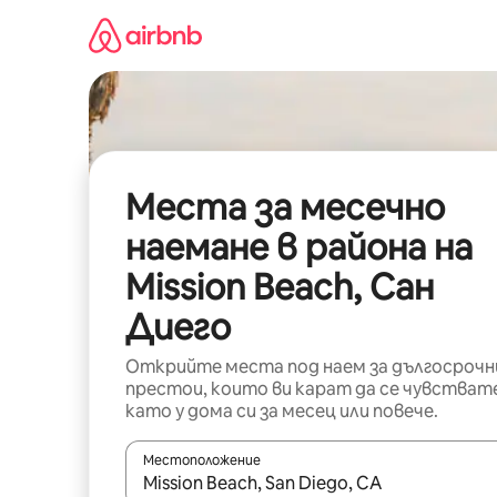
Пропускане
към
съдържанието
Места за месечно
наемане в района на
Mission Beach, Сан
Диего
Открийте места под наем за дългосрочн
престои, които ви карат да се чувстват
като у дома си за месец или повече.
Местоположение
Когато резултатите се покажат, използвайт