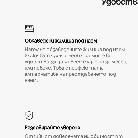
Удобства
Обзаведени жилища под наем
Напълно обзаведените жилища под наем
включват кухня и необходимите ви
удобства, за да живеете удобно за месец
или повече. Това е перфектната
алтернатива на преотдаването под
наем.
Резервирайте уверено
Отзиви от доверената ни общност от