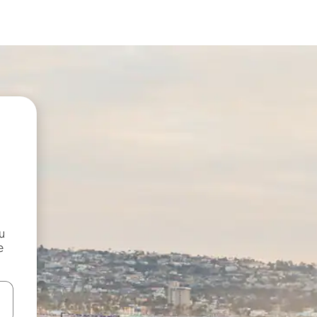
и
е
е клавишите със стрелки нагоре и надолу или навигирайте с д