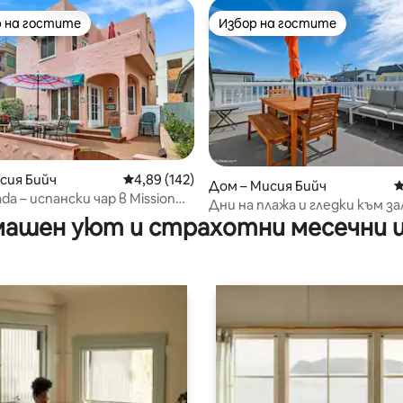
 на гостите
Избор на гостите
улярен избор на гостите
Избор на гостите
сия Бийч
Средна оценка: 4,89 от 5, 142 отзива
4,89 (142)
Дом – Мисия Бийч
С
от 5, 26 отзива
da – испански чар в Mission
Дни на плажа и гледки към з
ашен уют и страхотни месечни 
покрива!