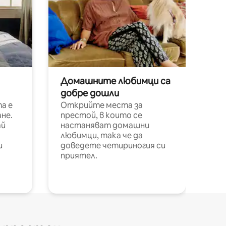
Домашните любимци са
добре дошли
а е
Открийте места за
не.
престой, в които се
ай
настаняват домашни
любимци, така че да
и
доведете четириногия си
приятел.