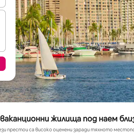
е клавишите със стрелки нагоре и надолу или навигирайте с д
ваканционни жилища под наем близо
ези престои са високо оценени заради тяхното местоп