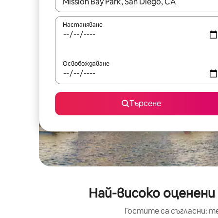
Когато резултатите се покажат, използвайт
Настаняване
Освобождаване
Търсене
Най-високо оценени 
Гостите са съгласни: т