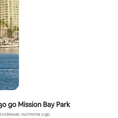
окосване или плъзгане.
 до Mission Bay Park
оложение, чистота и др.