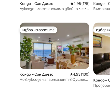
Кондо – Сан Диего
Средна оценка: 4,95 о
4,95 (175)
Кондо – 
Луксозен лофт с голямо двойно легло
Вътрешен
в центъра на Петко-Парк, Южна
на секун
Дакота
Избор на гостите
Избор 
Избор на гостите
Избор 
Кондо – Сан Диего
Средна оценка: 4,93 о
4,93 (100)
Нов луксозен апартамент в Оушън
Кондо – 
Клиф, апартаменти с 2 спални
Прозорци