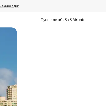
налния език
Пуснете обява в Airbnb