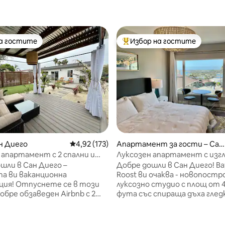
на гостите
Избор на гостите
на гостите
Най-популярен избор на гос
н Диего
Средна оценка: 4,92 от 5, 173 отзива
4,92 (173)
Апартамент за гости – Сан
Диего
апартамент с 2 спални и
Луксозен апартамент с изг
н заден двор + барбекю
залива/океана – Сан Диего
шли в Сан Диего –
Добре дошли в Сан Диего! Ba
Бей
а ви ваканционна
Roost ви очаква - новопостр
ция! Отпуснете се в този
луксозно студио с площ от 4
обре обзаведен Airbnb с 2
фута със спираща дъха глед
проектиран за комфорт и
Mission Bay и фойерверки Sea
вие. Независимо дали
Съвременните удобства в
прос за кратка почивка или
напълно оборудвана кухня и 