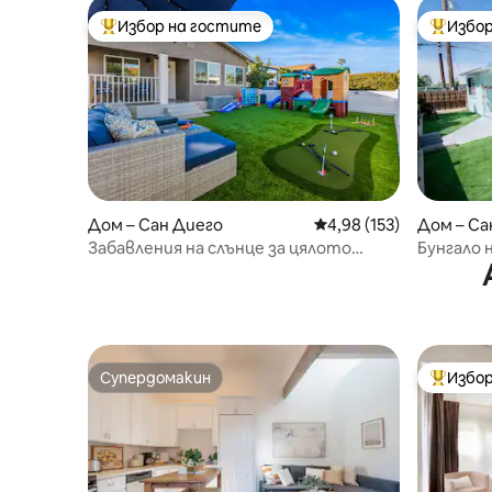
Избор на гостите
Избор
Най-популярен избор на гостите
Най-поп
Дом – Сан Диего
Средна оценка: 4,98 о
4,98 (153)
Дом – Са
Забавления на слънце за цялото
Бунгало 
семейство
паркинг
Супердомакин
Избор
Супердомакин
Най-поп