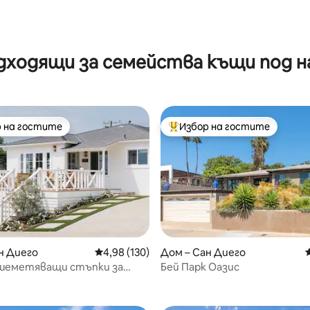
дходящи за семейства къщи под н
 на гостите
Избор на гостите
улярен избор на гостите
Най-популярен избор на гос
н Диего
Средна оценка: 4,98 от 5, 130 отзива
4,98 (130)
Дом – Сан Диего
ашеметяващи стъпки за
Бей Парк Оазис
т 5, 124 отзива
ие от Сънсет Клифс