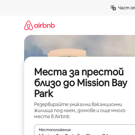
Пропускане
Част от
към
съдържанието
Места за престой
близо до Mission Bay
Park
Резервирайте уникални ваканционни
жилища под наем, домове и още много
места в Airbnb
Местоположение