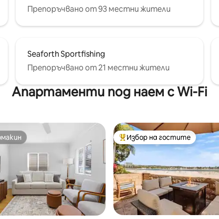
Препоръчвано от 93 местни жители
Seaforth Sportfishing
Препоръчвано от 21 местни жители
Апартаменти под наем с Wi-Fi
омакин
Избор на гостите
омакин
Най-популярен избор на гос