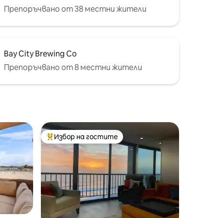
Препоръчвано от 38 местни жители
Bay City Brewing Co
Препоръчвано от 8 местни жители
Избор на гостите
тите
Най-популярен избор на гостите