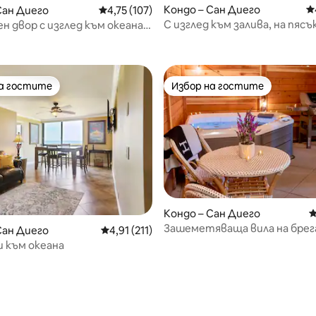
Кондо – Сан Диего
С
т 5, 175 отзива
Сан Диего
Средна оценка: 4,75 от 5, 107 отзива
4,75 (107)
С изглед към залива, на пясък
 двор с изглед към океана,
гараж
ди от плажа/океана, паркинг
на гостите
Избор на гостите
на гостите
Избор на гостите
т 5, 100 отзива
Кондо – Сан Диего
С
Зашеметяваща вила на брег
Сан Диего
Средна оценка: 4,91 от 5, 211 отзива
4,91 (211)
Тихия океан с външна вана с 
 към океана
климатик