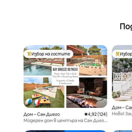
По
Избор на гостите
Избор
Най-популярен избор на гостите
Най-поп
Дом – Са
Ново! З
Дом – Сан Диего
Средна оценка: 4,92 о
4,92 (124)
уединен
Модерен дом в центъра на Сан Диего
с басейн и спа близо до плаж