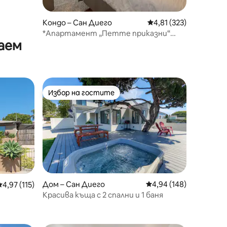
Кондо – Сан Диего
Средна оценка: 4,81 
4,81 (323)
*Апартамент „Петте приказни“
аем
край океана (№5)
Избор на гостите
тите
Избор на гостите
Дом – Сан Диего
Средна оценка: 4,94 
4,94 (148)
Средна оценка: 4,97 от 5, 115 отзива
4,97 (115)
Красива къща с 2 спални и 1 баня