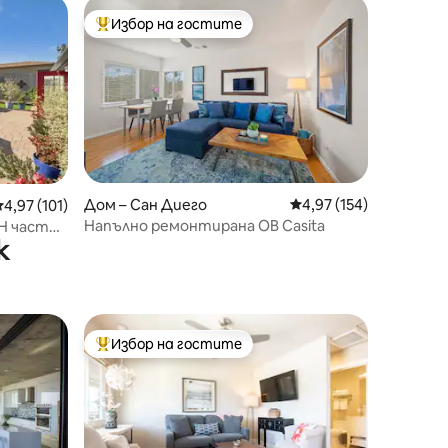
Избор на гостите
тите
Най-популярен избор на гостите
Дом – Сан Диего
Средна оценка: 4,97 
4,97 (154)
редна оценка: 4,97 от 5, 101 отзива
4,97 (101)
Напълно ремонтирана OB Casita
Н частен
к
иматик,
Избор на гостите
тите
Най-популярен избор на гостите