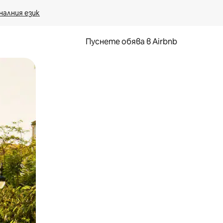
налния език
Пуснете обява в Airbnb