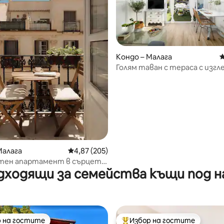
Кондо – Малага
С
Голям таван с тераса с изгл
морето
Малага
Средна оценка: 4,87 от 5, 205 отзива
4,87 (205)
т 5, 456 отзива
ютен апартамент в сърцето
дходящи за семейства къщи под н
а!
 на гостите
Избор на гостите