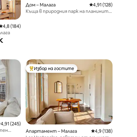
Дом – Малага
Средна оценка: 4,91 
4,91 (128)
Къща в природния парк на планините
на Малага
Средна оценка: 4,8 от 5, 184 отзива
4,8 (184)
лага
к
Избор на гостите
Най-популярен избор на гостите
редна оценка: 4,91 от 5, 245 отзива
4,91 (245)
нтен
Апартамент – Малага
Средна оценка: 4,9 
4,9 (138)