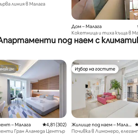
първа линия в Малага
Дом – Малага
Кокетница и тиха къща в Ма
Апартаменти под наем с климати
омакин
Избор на гостите
омакин
Избор на гостите
т 5, 120 отзива
ент – Малага
Средна оценка: 4,81 от 5, 302 отзива
4,81 (302)
Жилище под наем – Малаг
С
а
енти Гран Аламеда Център
Почивка в Лимонеро, елега
лофт с климатик, балкони...