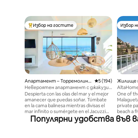
Избор на гостите
Избор 
Най-популярен избор на гостите
Избор 
Апартамент – Торремолино
Средна оценка: 5 о
5 (194)
Жилище п
с
Невероятен апартамент с джакузи
AltaHome
на плажа Савана
апартам
Despierta con las olas del mar y el mejor
One of th
amanecer que puedas soñar. Túmbate
Malagueta
en la cama balinesa mientras divisas el
private pa
mar infinito o sumérgete en el Jacuzzi
beach a f
Популярни удобства във ва
climatizado mientras te tomas una copa
bedrooms,
de cava. El Savanna Beach está pensado
ultra-fast
para pasar unas vacaciones relajantes en
kitchen. 🛏 2 bedrooms: queen-size bed
un lugar mágico y con encanto. El
+ double b