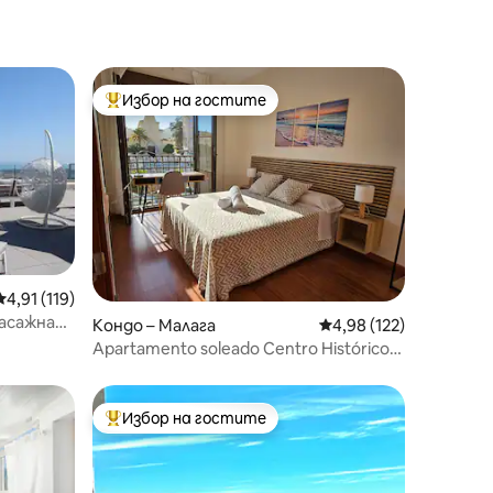
Избор на гостите
Най-популярен избор на гостите
Средна оценка: 4,91 от 5, 119 отзива
4,91 (119)
масажна
Кондо – Малага
Средна оценка: 4,98 
4,98 (122)
Apartamento soleado Centro Histórico
CMS Rosaleda
Избор на гостите
тите
Най-популярен избор на гостите