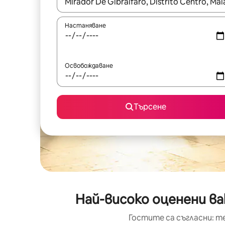
Когато резултатите се покажат, използвайт
Настаняване
Освобождаване
Търсене
Най-високо оценени ва
Гостите са съгласни: т