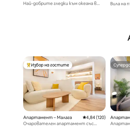
Най-добрите гледки към океана в
Вила на 
Малага.
Избор на гостите
Суперд
Най-популярен избор на гостите
Суперд
Апартамент – Малага
Средна оценка: 4,84 о
4,84 (120)
Апартам
Очарователен апартамент със
Апартам
самостоятерен двор в центъра |