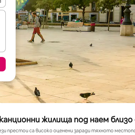
е клавишите със стрелки нагоре и надолу или навигирайте с д
канционни жилища под наем близо до
ези престои са високо оценени заради тяхното местоп