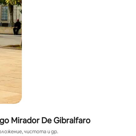
окосване или плъзгане.
 Mirador De Gibralfaro
оложение, чистота и др.