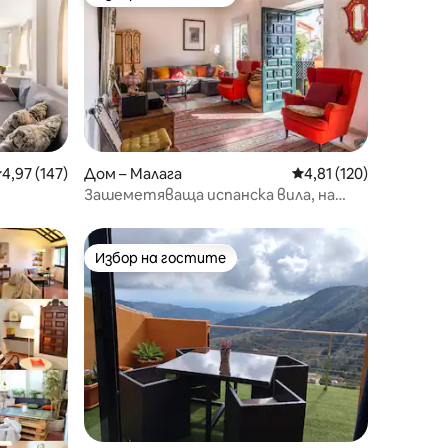
тите
Избор на гостите
редна оценка: 4,97 от 5, 147 отзива
4,97 (147)
Дом – Малага
Средна оценка: 4,81 
4,81 (120)
Зашеметяваща испанска вила, на
150 метра от плажа
Избор на гостите
Избор на гостите