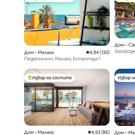
Най-популярен избор на гостите
Най-поп
Дом – Cá
Загородн
Дом – Малага
Средна оценка: 4,94 о
4,94 (120)
Педрегалехо, Малага, Естропада 1
Избор на гостите
Избор 
Най-популярен избор на гостите
Избор 
Дом – Малага
Средна оценка: 4,92 
4,92 (86)
Дом – Ма