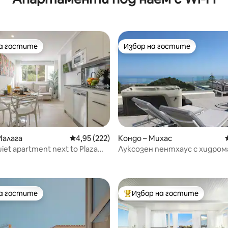
на гостите
Избор на гостите
на гостите
Избор на гостите
Малага
Средна оценка: 4,95 от 5, 222 отзива
4,95 (222)
Кондо – Михас
iet apartment next to Plaza
Луксозен пентхаус с хидро
т 5, 237 отзива
вана и инфинити басейн
на гостите
Избор на гостите
на гостите
Най-популярен избор на гос