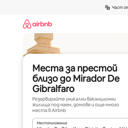
Пропускане
Част от
към
съдържанието
Места за престой
близо до Mirador De
Gibralfaro
Резервирайте уникални ваканционни
жилища под наем, домове и още много
места в Airbnb
Местоположение