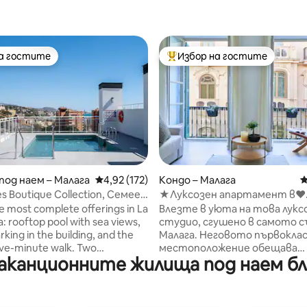
на гостите
Избор на гостите
на гостите
Най-популярен избор на гос
т 5, 194 отзива
од наем – Малага
Средна оценка: 4,92 от 5, 172 отзива
4,92 (172)
Кондо – Малага
С
s Boutique Collection, Семеен
★Луксозен апартамент в♥
ент 2
Малага~Su Casa Away
e most complete offerings in La
Влезте в уюта на това лукс
: rooftop pool with sea views,
студио, сгушено в самото с
rking in the building, and the
Малага. Неговото първокла
ive-minute walk. Two
местоположение обещава
канционните жилища под наем близ
 two full bathrooms, A/C,
елегантно и релаксиращо у
 WiFi, and a fully equipped
само на няколко крачки от о
местен пазар, исторически
ed, both with quality linens 🛋
забележителности, очаров