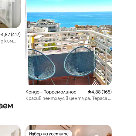
редна оценка: 4,87 от 5, 417 отзива
4,87 (417)
ед към
Кондо – Торремолинос
Средна оценка: 4,88 
4,88 (165)
Красив пентхаус в центъра. Тераса с
аем
изглед към морето
Избор на гостите