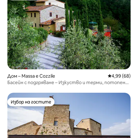
Дом – Massa e Cozzile
Средна оценк
4,99 (68)
Басейн с подгряване – Изкуство и терми, потопени
в природата
Избор на гостите
Избор на гостите