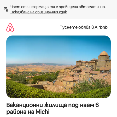
Пропускане
Част от информацията е преведена автоматично. 
към
Показване на оригиналния език
съдържанието
Пуснете обява в Airbnb
Ваканционни жилища под наем в
района на Michi