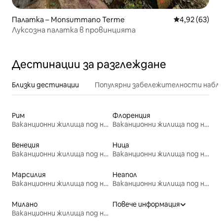
Палатка – Monsummano Terme
Средна оценк
4,92 (63)
Луксозна палатка в провинцията
Дестинации за разглеждане
Близки дестинации
Популярни забележителности набл
Рим
Флоренция
Ваканционни жилища под наем
Ваканционни жилища под наем
Венеция
Ница
Ваканционни жилища под наем
Ваканционни жилища под наем
Марсилия
Неапол
Ваканционни жилища под наем
Ваканционни жилища под наем
Милано
Повече информация
Ваканционни жилища под наем