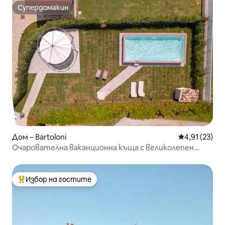
Супердомакин
Супердомакин
Дом – Bartoloni
Средна оценк
4,91 (23)
Очарователна ваканционна къща с великолепен
частен басейн
Избор на гостите
Най-популярен избор на гостите