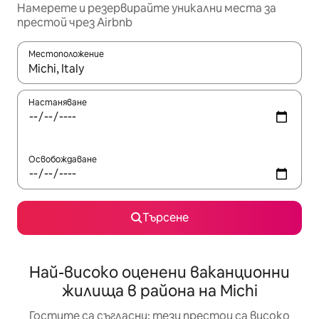
Намерете и резервирайте уникални места за
престой чрез Airbnb
Местоположение
Когато резултатите се покажат, използвайте клавишите 
Настаняване
Освобождаване
Търсене
Най-високо оценени ваканционни
жилища в района на Michi
Гостите са съгласни: тези престои са високо