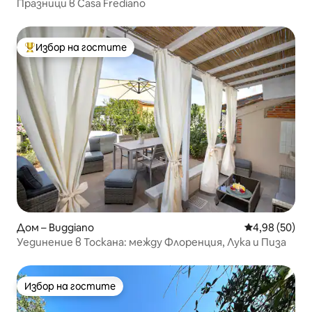
Празници в Casa Frediano
Избор на гостите
Най-популярен избор на гостите
Дом – Buggiano
Средна оценк
4,98 (50)
Уединение в Тоскана: между Флоренция, Лука и Пиза
Избор на гостите
Избор на гостите