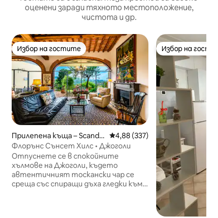
оценени заради тяхното местоположение,
чистота и др.
Избор на гостите
Избор на гости
Избор на гостите
Избор на гости
Прилепена къща – Scandic
Средна оценка: 4,88 от 5, 337
4,88 (337)
ci
Флорънс Сънсет Хилс • Джоголи
Отпуснете се в спокойните
хълмове на Джоголи, където
автентичният тоскански чар се
среща със спиращи дъха гледки към
Флоренция. Само на 15 минути от
центъра на града и провинцията
Кянти, този елегантен дом е