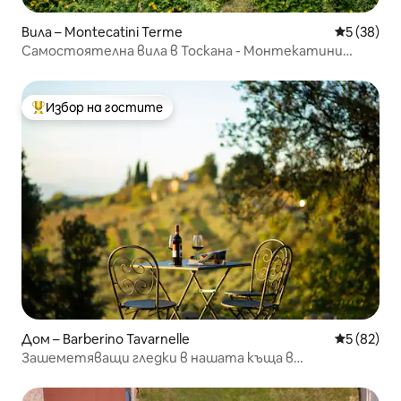
Вила – Montecatini Terme
Средна оц
5 (38)
Самостоятелна вила в Тоскана - Монтекатини
Терме
Избор на гостите
Най-популярен избор на гостите
Дом – Barberino Tavarnelle
Средна оц
5 (82)
Зашеметяващи гледки в нашата къща в
провинцията Кянти