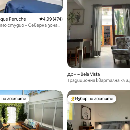
rque Peruche
Средна оценка: 4,99 от 5, 474 отзива
4,99 (474)
мо студио – Северна зона –
т 5, 237 отзива
Дом – Bela Vista
Традиционна квартална къщ
вътрешен двор и тераса
 на гостите
Избор на гостите
улярен избор на гостите
Най-популярен избор на гос