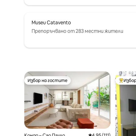
Museu Catavento
Препоръчвано от 283 местни жители
Избор на гостите
Избор
Избор на гостите
Най-поп
Кондо – Сао Пауло
Средна оценка: 4,95 о
4,95 (111)