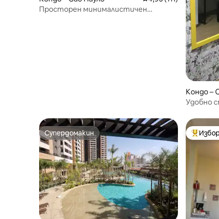
Просторен минималистичен
апартамент в сърцето на Жардинс
Кондо – 
Удобно с
Супердомакин
Избор
Супердомакин
Най-поп