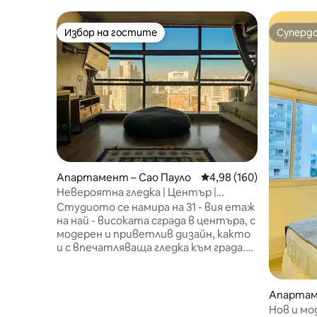
Избор на гостите
Суперд
Избор на гостите
Суперд
Апартамент – Сао Пауло
Средна оценка: 4,98 о
4,98 (160)
Невероятна гледка | Център |
Дизайнерско студио | 31-ви етаж
Студиото се намира на 31 - вия етаж
на най - високата сграда в центъра, с
модерен и приветлив дизайн, както
и с впечатляваща гледка към града.
От прозореца можете да се
възхитите на долината Анхангабау,
историческия център, антените на
Апартам
Ав. Паулиста: един от най-
Нов и мо
красивите пейзажи в Сао Пауло. Това