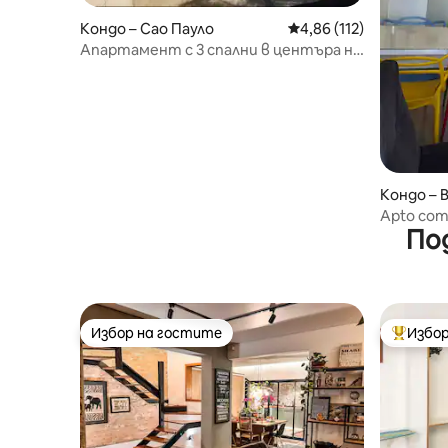
Кондо – Сао Пауло
Средна оценка: 4,86 о
4,86 (112)
Апартамент с 3 спални в центъра на
Браш, Сао Пауло
Кондо – B
Apto comp
По
casa!
Избор на гостите
Избор
Избор на гостите
Най-поп