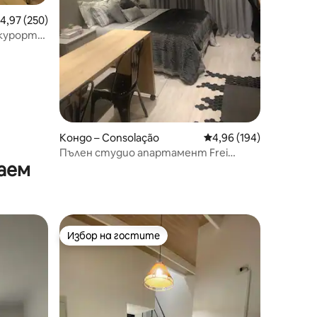
редна оценка: 4,97 от 5, 250 отзива
4,97 (250)
 курорт
Кондо – Consolação
Средна оценка: 4,96 
4,96 (194)
Пълен студио апартамент Frei
аем
Caneca
Избор на гостите
Избор на гостите