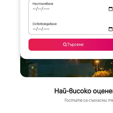
Настаняване
Освобождаване
Търсене
Най-високо оцене
Гостите са съгласни: т