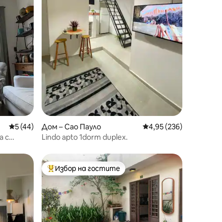
Средна оценка: 5 от 5, 44 отзива
5 (44)
Дом – Сао Пауло
Средна оценка: 4,95 
4,95 (236)
а с
Lindo apto 1dorm duplex.
Избор на гостите
тите
Най-популярен избор на гостите