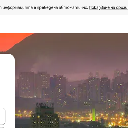
 информацията е преведена автоматично. 
Показване на ориги
е клавишите със стрелки нагоре и надолу или навигирайте с д