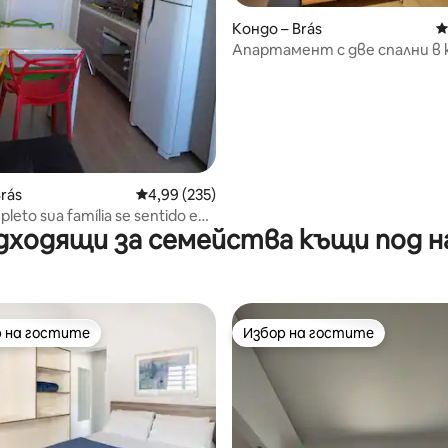
т 5, 112 отзива
Кондо – Brás
С
Апартамент с две спални в
Brás в Сао Пау Пауло с гараж
rás
Средна оценка: 4,99 от 5, 235 отзива
4,99 (235)
leto sua família se sentido em
дходящи за семейства къщи под н
 на гостите
Избор на гостите
улярен избор на гостите
Избор на гостите