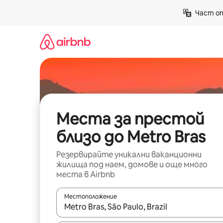
Пропускане
Част от
към
съдържанието
Места за престой
близо до Metro Bras
Резервирайте уникални ваканционни
жилища под наем, домове и още много
места в Airbnb
Местоположение
Когато резултатите се покажат, използвайт