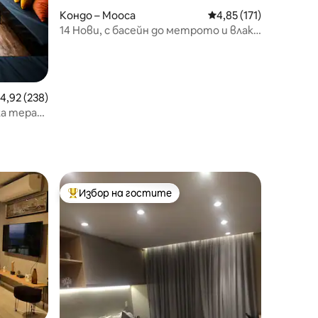
Кондо – Mooca
Средна оценка: 4,85 
4,85 (171)
14 Нови, с басейн до метрото и влака
Браш
редна оценка: 4,92 от 5, 238 отзива
4,92 (238)
ка тераса
Избор на гостите
Най-популярен избор на гостите