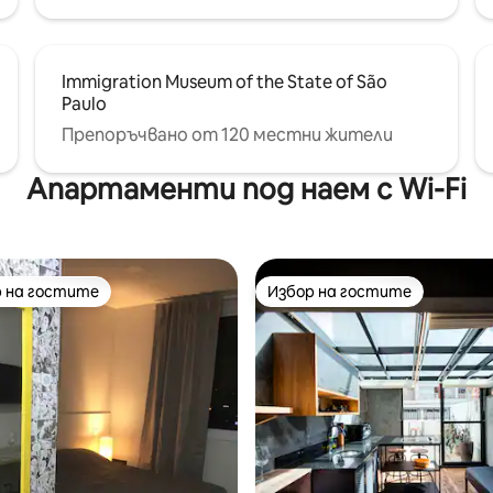
Immigration Museum of the State of São
Paulo
Препоръчвано от 120 местни жители
Апартаменти под наем с Wi-Fi
 на гостите
Избор на гостите
улярен избор на гостите
Избор на гостите
т 5, 111 отзива