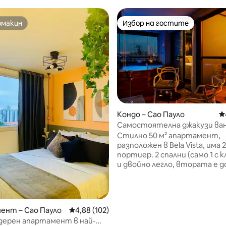
омакин
Избор на гостите
омакин
Избор на гостите
Кондо – Сао Пауло
С
Самостоятелна джакузи ван
т 5, 160 отзива
Страхотна гледка към града
Стилно 50 м² апартамент,
Homes
разположен в Bela Vista, има 
портиер. 2 спални (само 1 с
и двойно легло, втората е 
малка и може да се използва
офис, като се постави двой
разтегателно диванче) и 1 б
невероятни гледки от всек
ент – Сао Пауло
Средна оценка: 4,88 от 5, 102 отзива
4,88 (102)
прозорец, това е чудесно м
дерен апартамент в най-
работа и почивка. Частнат