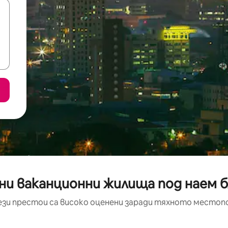
ни ваканционни жилища под наем бл
ези престои са високо оценени заради тяхното местоп