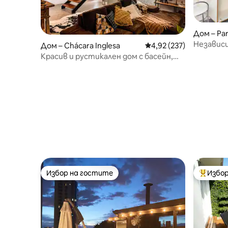
Дом – Pa
Независи
Дом – Chácara Inglesa
Средна оценка: 4,92 о
4,92 (237)
SP
Красив и рустикален дом с басейн,
близо до всичко.
Избор на гостите
Избор
Избор на гостите
Най-поп