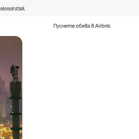
налния език
Пуснете обява в Airbnb
окосване или плъзгане.