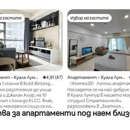
на гостите
Избор на гостите
на гостите
Избор на гостите
т 5, 284 отзива
ент – Куала Лумпу
Средна оценка: 4,91 от 5, 47 отзива
4,91 (47)
Апартамент – Куала Лумп
ур
1 спалня в Bukit Bintang
《IHomes33》Летни апарта
сейн, БЕЗПЛАТЕН Netflix
KLCC • LRT • 2 – 4 души • IH05
о разстояние до улица
Насладете се на най-добрия
 и Джалан Алор, на 10
в Куала Лумпур в нашето мо
ът с кола до KLCC. Влак,
студио! Стратегически
и монорелса също са на
разположени в „Златния
ва за апартаменти под наем близо
н и бърз 24 -
триъгълник“, вие сте само 
оцес на самостоятелно
разходка пеша от кулите бл
ване, фоайето и системата
„Петронас“ и кулата „Куала 
ност са предназначени за
Нашият просторен дом разп