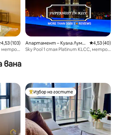
редна оценка: 4,53 от 5, 103 отзива
4,53 (103)
Апартамент – Куала Лумп
Средна оценка: 4,53
4,53 (40)
ур
 метро |
Sky Pool 1 стая Platinum KLCC, метро
C13, без телевизор
 вана
Избор на гостите
Най-популярен избор на гостите