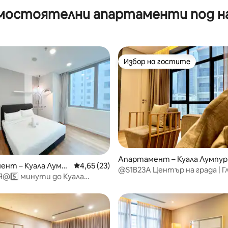
мостоятелни апартаменти под н
Избор на гостите
Избор на гостите
от 5, 19 отзива
Апартамент – Куала Лумпур
ент – Куала Лумп
Средна оценка: 4,65 от 5, 23 отзива
4,65 (23)
@S1B23A Център на града | Г
@5️⃣ минути до Куала
Кулите близнаци | Вана Най
KLCC)
1-стайна с вана и изглед към