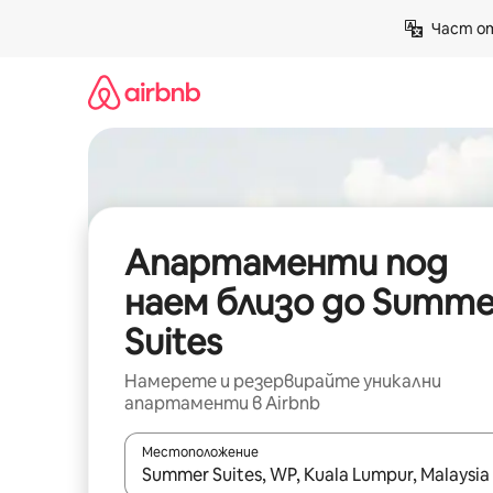
Пропускане
Част от
към
съдържанието
Апартаменти под
наем близо до Summe
Suites
Намерете и резервирайте уникални
апартаменти в Airbnb
Местоположение
Когато резултатите се покажат, използвайт