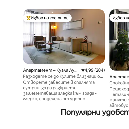
Избор на гостите
Избор 
Най-популярен избор на гостите
Избор 
Апартамент – Куала Лум
Средна оценка: 4,99 о
4,99 (284)
пур
Разходете се до Кулите близнаци от
Апартам
шикозен и модерен апартамент с
Отворете завесите в спалнята
р
Спокойна 
изглед
сутрин, за да разкриете
KLCC, ба
Пешеходн
зашеметяваща гледка към града -
Петалинг
гледка, споделена от удобно
минути п
работно бюро. Успокояващите
автобус 
нюанси на тауп и сивото поддържат
Популярни удобст
разположение. Лесе
изтънчено усещане. Модерните
часов пр
детайли на банята и кухнята правят
настаня
това идеална база за проучване.
за сигур