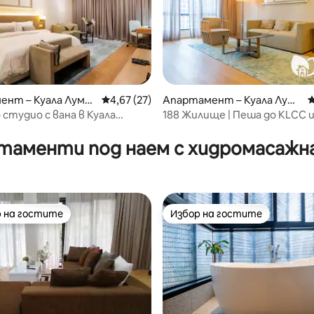
ент – Куала Лумп
Средна оценка: 4,67 от 5, 27 отзива
4,67 (27)
Апартамент – Куала Лумп
С
ур
 студио с вана в Куала
188 Жилище | Пеша до KLCC и
от 5, 13 отзива
2 спални | T#5
таменти под наем с хидромасажна
 на гостите
Избор на гостите
улярен избор на гостите
Избор на гостите