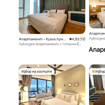
Апартам
ур
Луксозно
Апартамент – Куала Лумпу
Средна оценка: 4,92 
4,92 (13)
Лумпур
р
Луксозен апартамент с 1 спалня в
Апар
KLCC на висок етаж
Избор на гостите
Избор
Избор на гостите
Най-поп