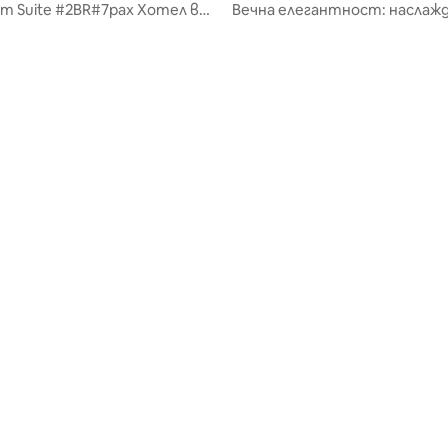
пур
num Suite #2BR#7pax Хотел в
Вечна елегантност: наслажд
мпур, популярен в интернет,
топлата прегръдка
ни и две бани