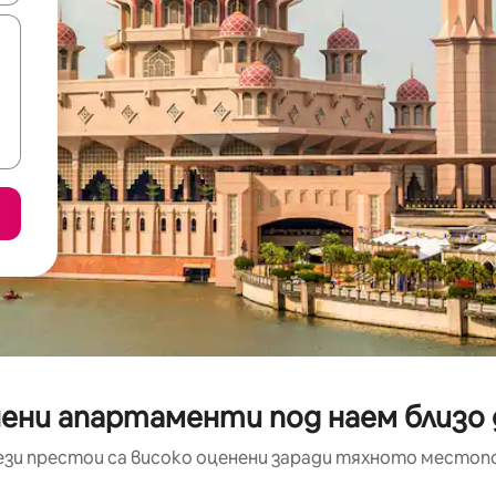
ени апартаменти под наем близо 
ези престои са високо оценени заради тяхното местоп