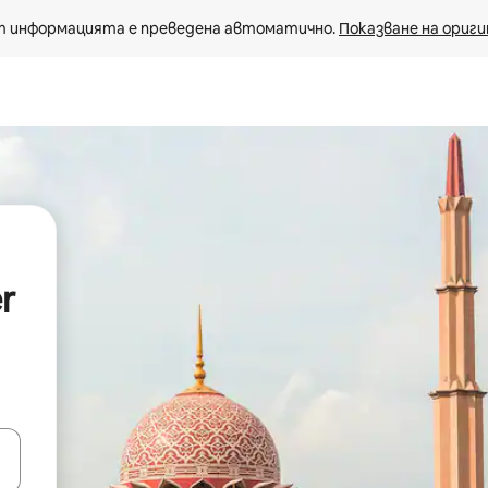
 информацията е преведена автоматично. 
Показване на ориги
r
е клавишите със стрелки нагоре и надолу или навигирайте с д