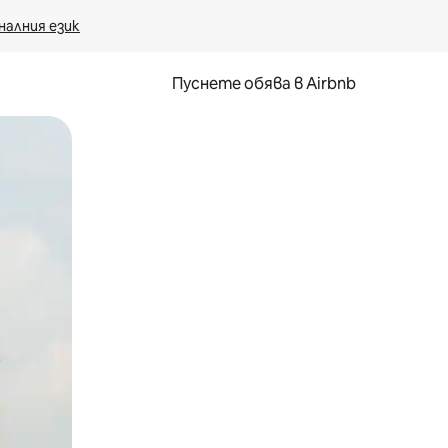
налния език
Пуснете обява в Airbnb
окосване или плъзгане.