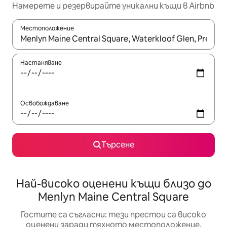
Намерете и резервирайте уникални къщи в Airbnb
Местоположение
Когато резултатите се покажат, използвайте клавишите 
Настаняване
Освобождаване
Търсене
Най-високо оценени къщи близо до
Menlyn Maine Central Square
Гостите са съгласни: тези престои са високо
оценени заради тяхното местоположение,