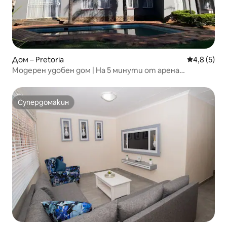
Дом – Pretoria
Средна оце
4,8 (5)
Модерен удобен дом | На 5 минути от арена
„Сънбет“
Супердомакин
Супердомакин