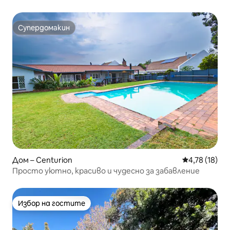
Източна Претория
Супердомакин
Супердомакин
Дом – Centurion
Средна оценк
4,78 (18)
Просто уютно, красиво и чудесно за забавление
Избор на гостите
Избор на гостите