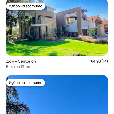
Избор на гостите
Избор на гостите
Дом – Centurion
Средна оценк
4,93 (14)
Вила на 12-ия
Избор на гостите
Избор на гостите