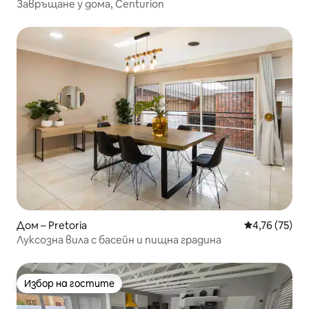
Завръщане у дома, Centurion
Дом – Pretoria
Средна оценк
4,76 (75)
Луксозна вила с басейн и пищна градина
Избор на гостите
Избор на гостите