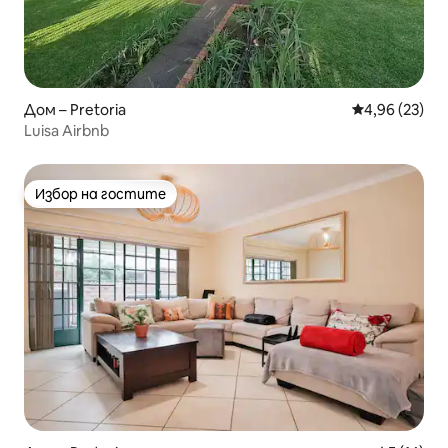
Дом – Pretoria
Средна оценк
4,96 (23)
Luisa Airbnb
Избор на гостите
Избор на гостите