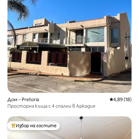
Дом – Pretoria
Средна оценк
4,89 (18)
Просторна къща с 4 спални в Аркадия
Избор на гостите
Най-популярен избор на гостите