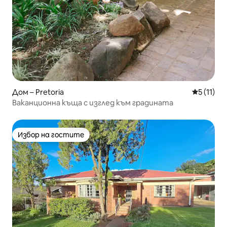
Дом – Pretoria
Средна оц
5 (11)
Ваканционна къща с изглед към градината
Избор на гостите
Избор на гостите