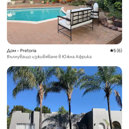
Дом – Pretoria
Средна о
5 (6)
Вълнуващо изживяване в Южна Африка