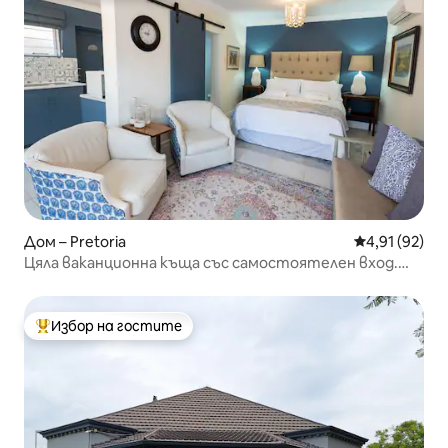
Дом – Pretoria
Средна оценк
4,91 (92)
Цяла ваканционна къща със самостоятелен вход.
Слънчева енергия
Избор на гостите
Най-популярен избор на гостите