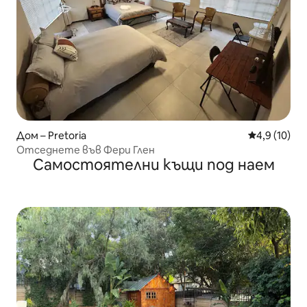
Дом – Pretoria
Средна оцен
4,9 (10)
Отседнете във Фери Глен
Самостоятелни къщи под наем