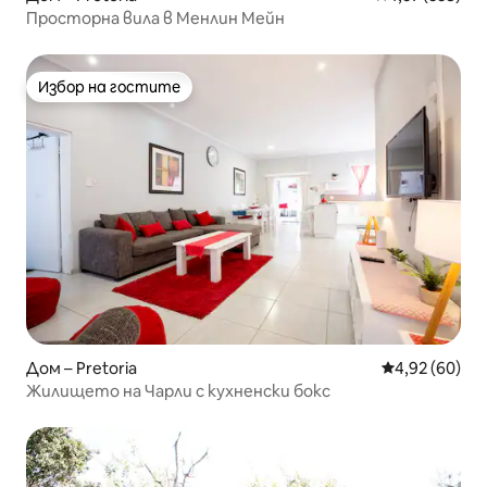
Просторна вила в Менлин Мейн
Избор на гостите
Избор на гостите
Дом – Pretoria
Средна оценк
4,92 (60)
Жилището на Чарли с кухненски бокс