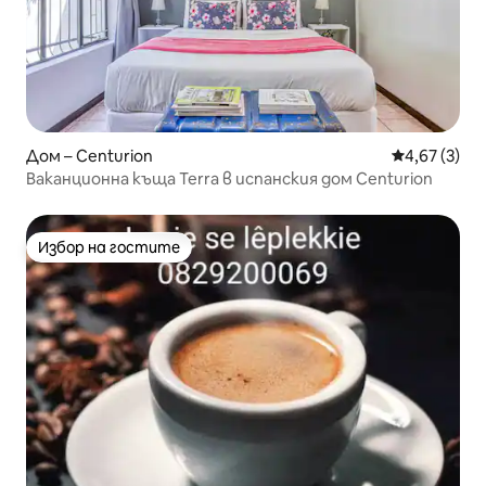
Дом – Centurion
Средна оцен
4,67 (3)
Ваканционна къща Terra в испанския дом Centurion
Избор на гостите
Избор на гостите