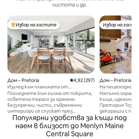
чистота и др.
Избор на гостите
Избор на гости
Най-популярен избор на гостите
Избор на гости
Дом – Pretoria
Средна оценка: 4,92 от 5, 297
4,92 (297)
Дом – Pretoria
Изглед към планината от
На пешеходно р
интелигентен дом на хълм със
University&Loftus
Погледнете към хълма от покрита,
Напълно ограде
слънчева енергия
осветена тераса за хранене.
къща, идеална з
Безупречни, чисти, съвременни
Претория Този 
интериори се спускат през
декорации с про
Популярни удобства за къщи под
плъзгащи се стъклени стени върху
водеща до рабо
щедра палуба. Акцентите от черно
И двете спални
наем в близост до Menlyn Maine
и стомана допълват ефирните вина,
самостоятелни 
Central Square
меките сиви и органичните, земни
двойно легло, а 