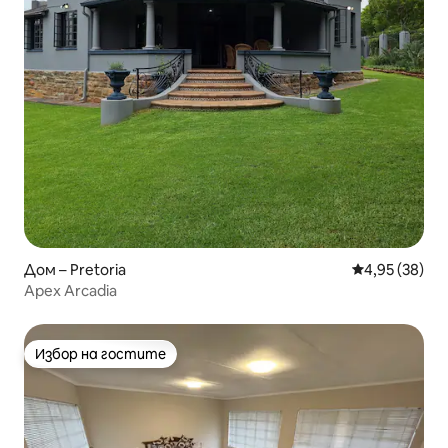
Дом – Pretoria
Средна оценк
4,95 (38)
Apex Arcadia
Избор на гостите
Избор на гостите