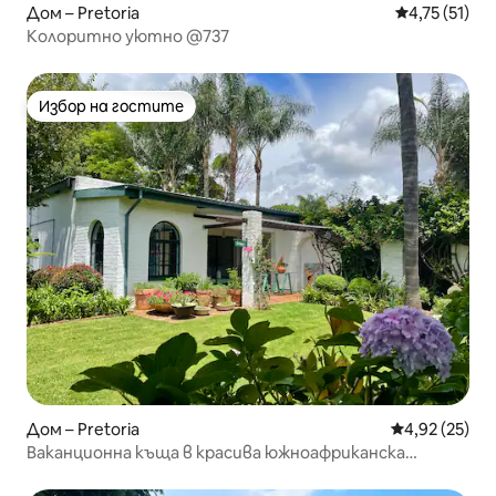
Дом – Pretoria
Средна оценк
4,75 (51)
Колоритно уютно @737
Избор на гостите
Избор на гостите
Дом – Pretoria
Средна оценк
4,92 (25)
Ваканционна къща в красива южноафриканска
градина