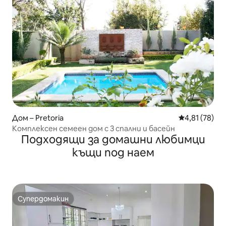
Дом – Pretoria
Средна оценк
4,81 (78)
Комплексен семеен дом с 3 спални и басейн
Подходящи за домашни любимци
къщи под наем
Супердомакин
Супердомакин