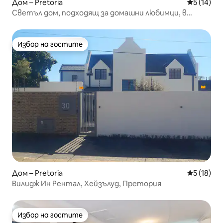
Дом – Pretoria
Средна оц
5 (14)
Светъл дом, подходящ за домашни любимци, в
Линууд Глен
Избор на гостите
Избор на гостите
Дом – Pretoria
Средна оц
5 (18)
Вилидж Ин Рентал, Хейзълуд, Претория
Избор на гостите
Избор на гостите