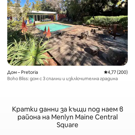
Дом – Pretoria
Средна оценка
4,77 (200)
Boho Bliss: дом с 3 спални и изключителна градина
Кратки данни за къщи под наем в
района на Menlyn Maine Central
Square