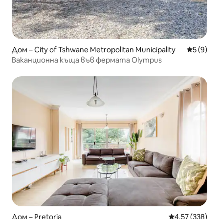
Дом – City of Tshwane Metropolitan Municipality
Средна о
5 (9)
Ваканционна къща във фермата Olympus
Дом – Pretoria
Средна оценка
4,57 (338)