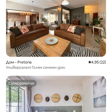
Дом – Pretoria
Средна оценк
4,95 (22)
Универсален! Голям семеен дом.
Супердомакин
Супердомакин