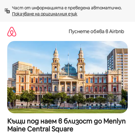
Пропускане
Част от информацията е преведена автоматично. 
към
Показване на оригиналния език
съдържанието
Пуснете обява в Airbnb
Къщи под наем в близост до Menlyn
Maine Central Square