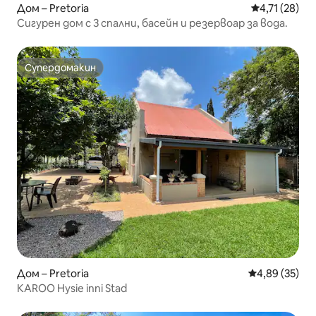
Дом – Pretoria
Средна оценк
4,71 (28)
Сигурен дом с 3 спални, басейн и резервоар за вода.
Супердомакин
Супердомакин
Дом – Pretoria
Средна оценк
4,89 (35)
KAROO Hysie inni Stad