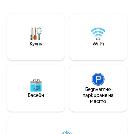
тонове. Имаме слънчева енергия.
двойно легло. Гр
Къщате има три отделни спални с
и дневна зона с 
баня в апартамент на приземното
отваря към вът
ниво, до която се стига през
поддържана град
електрическа порта с малък преден
допълнителна ма
двор. Жилищните помещения са
дом се отличава 
просторни и отворени за планиране
степен на сигур
с много светлина и усещане на
домашни любимц
Кухня
Wi-Fi
открито. Няма градина обаче много
телевизорът и W
външно пространство с
захранване. Wi-Fi,
невероятна гледка към планината и
Showmax, YouTub
долината, която е известна като
оферта за дълъг
The Moot. Насладете се на престоя
си в спокойно и лесно място за
настаняване. Цялото място ще е
само за вас! Добрата комуникация е
Безплатно
важна за нас и ние ще отговорим
Басейн
паркиране на
възможно най - бързо. Ще се радваме
място
да отговорим на всички въпроси
относно пътувания, атракции,
места за посещение и всичко, което
ви интересува. Къща се намира в
горната част на стръмна алея в
тиха Вилиера, един от най -