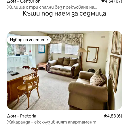
Дом – Centurion
Средна оценк
4,54 (67)
Жилище с три спални без прекъсване на
Къщи под наем за седмица
електрозахранването
Избор на гостите
Избор на гостите
Дом – Pretoria
Средна оцен
4,83 (6)
Жакаранда – ексклузивният апартамент