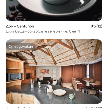
Дом – Centurion
Средна оц
5 (12)
Цяла къща - солар Lanie se lêplekkie. Сън 11
Супердомакин
Супердомакин