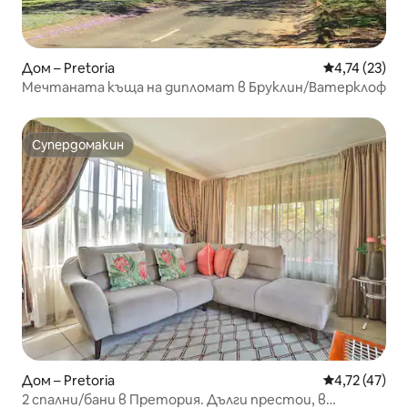
Дом – Pretoria
Средна оценк
4,74 (23)
Мечтаната къща на дипломат в Бруклин/Ватерклоф
Супердомакин
Супердомакин
Дом – Pretoria
Средна оценк
4,72 (47)
2 спални/бани в Претория. Дълги престои, в