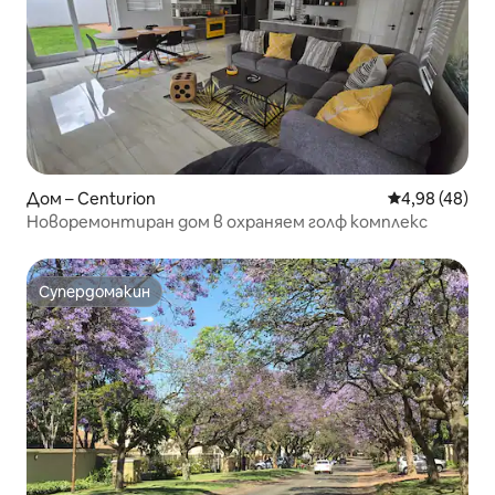
Дом – Centurion
Средна оценк
4,98 (48)
Новоремонтиран дом в охраняем голф комплекс
Супердомакин
Супердомакин