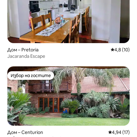
Дом – Pretoria
Средна оцен
4,8 (10)
Jacaranda Escape
Избор на гостите
Избор на гостите
Дом – Centurion
Средна оценк
4,94 (17)