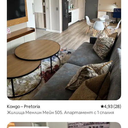
Кондо – Pretoria
Средна оценк
4,93 (28)
Жилища Менлин Мейн 505. Апартамент с 1 спалня