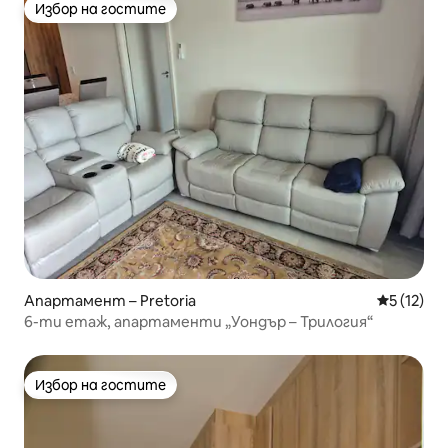
Избор на гостите
Избор на гостите
Апартамент – Pretoria
Средна оц
5 (12)
6-ти етаж, апартаменти „Уондър – Трилогия“
Избор на гостите
Избор на гостите