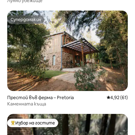
Лунно убежище
Супердомакин
Супердомакин
Престой във ферма – Pretoria
Средна оценк
4,92 (61)
Каменната къща
Избор на гостите
Най-популярен избор на гостите