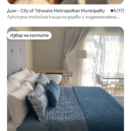
Дом – City of Tshwane Metropolitan Municipality
Средна оц
5 (17)
Луксозна спокойна къща на дърво и хидромасажна
вана в Претория
Избор на гостите
Избор на гостите