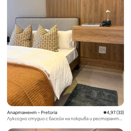
Апартамент – Pretoria
Средна оценк
4,97 (33)
Луксозно студио с басейн на покрива и ресторант
на място