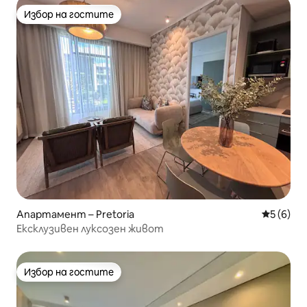
Избор на гостите
Избор на гостите
Апартамент – Pretoria
Средна о
5 (6)
Ексклузивен луксозен живот
Избор на гостите
Избор на гостите