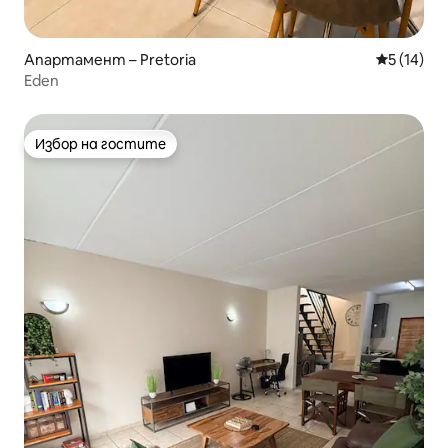
Апартамент – Pretoria
Средна оц
5 (14)
Eden
Избор на гостите
Избор на гостите