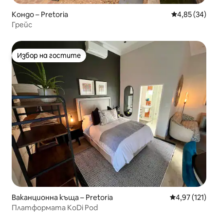
Кондо – Pretoria
Средна оценк
4,85 (34)
Грейс
Избор на гостите
Избор на гостите
Ваканционна къща – Pretoria
Средна оценка
4,97 (121)
Платформата KoDi Pod