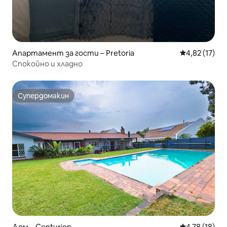
Апартамент за гости – Pretoria
Средна оценк
4,82 (17)
Спокойно и хладно
Супердомакин
Супердомакин
Дом – Centurion
Средна оценк
4,78 (18)