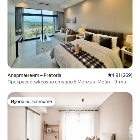
Апартамент – Pretoria
Средна оценка
4,91 (269)
Прекрасно луксозно студио в Менлин, Мейн – 9-ти
етаж
Избор на гостите
Избор на гостите