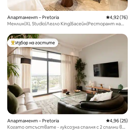
Апартамент – Pretoria
Средна оценк
4,92 (76)
Менлин|XL Studio|Легло King|Басейн|Ресторант на
покрива
Избор на гостите
Най-популярен избор на гостите
Апартамент – Pretoria
Средна оценк
4,96 (25)
Когато отсъствате - луксозна спалня с 2 спални в
Менлин Мейн