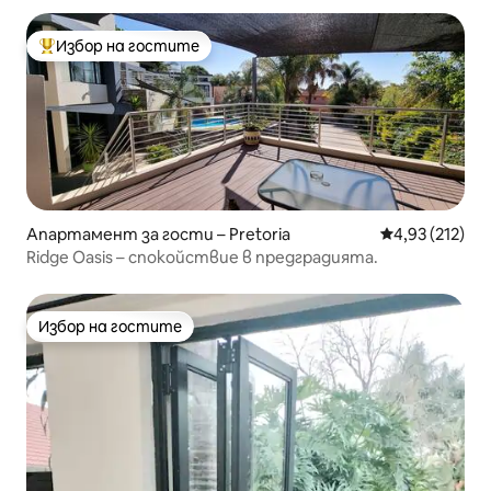
Избор на гостите
Най-популярен избор на гостите
Апартамент за гости – Pretoria
Средна оценка
4,93 (212)
Ridge Oasis – спокойствие в предградията.
Избор на гостите
Избор на гостите