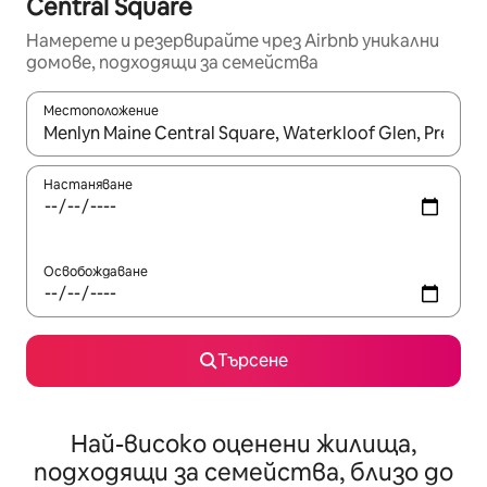
Central Square
Намерете и резервирайте чрез Airbnb уникални
домове, подходящи за семейства
Местоположение
Когато резултатите се покажат, използвайте клавишите 
Настаняване
Освобождаване
Търсене
Най-високо оценени жилища,
подходящи за семейства, близо до