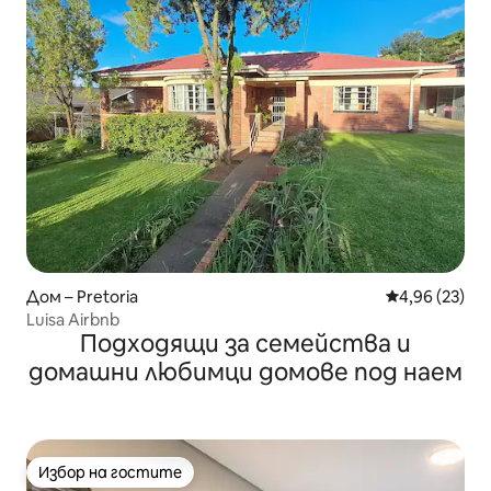
Дом – Pretoria
Средна оценк
4,96 (23)
Luisa Airbnb
Подходящи за семейства и
домашни любимци домове под наем
Избор на гостите
Избор на гостите