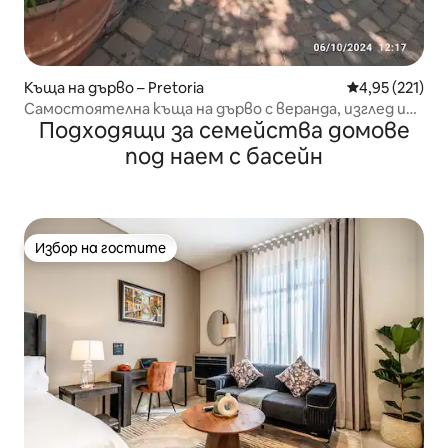
Къща на дърво – Pretoria
Средна оценка
4,95 (221)
Самостоятелна къща на дърво с веранда, изглед и
Подходящи за семейства домове
планина
под наем с басейн
Избор на гостите
Избор на гостите