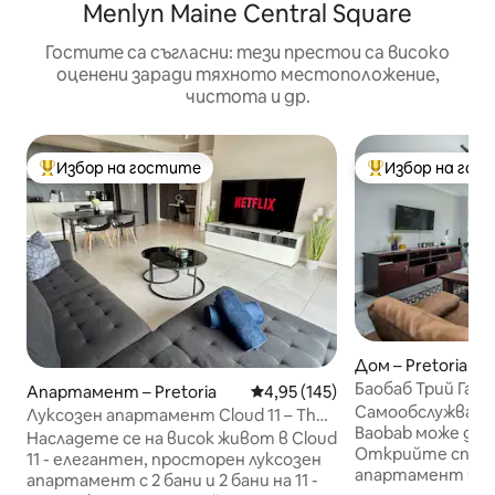
Menlyn Maine Central Square
Гостите са съгласни: тези престои са високо
оценени заради тяхното местоположение,
чистота и др.
Избор на гостите
Избор на гос
Най-популярен избор на гостите
Най-популярен 
Дом – Pretoria
Баобаб Трий Гар
Апартамент – Pretoria
Средна оценка: 4,95 от 5, 145
4,95 (145)
басейн
Самообслужващ
Луксозен апартамент Cloud 11 – The
Baobab може да н
Trilogy Menlyn Maine
Насладете се на висок живот в Cloud
Открийте спок
11 - елегантен, просторен луксозен
апартамент в Ба
апартамент с 2 бани и 2 бани на 11 -