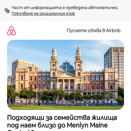
Пропускане
Част от информацията е преведена автоматично. 
към
Показване на оригиналния език
съдържанието
Пуснете обява в Airbnb
Подходящи за семейства жилища
под наем близо до Menlyn Maine