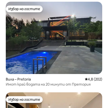
Избор на гостите
Избор на гостите
Вила – Pretoria
Средна оценк
4,8 (202)
Имот край водата на 20 минути от Претория
Избор на гостите
Избор на гостите