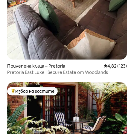
Прилепена къща – Pretoria
Средна оценка
4,82 (123)
Pretoria East Luxe | Secure Estate от Woodlands
Избор на гостите
Най-популярен избор на гостите