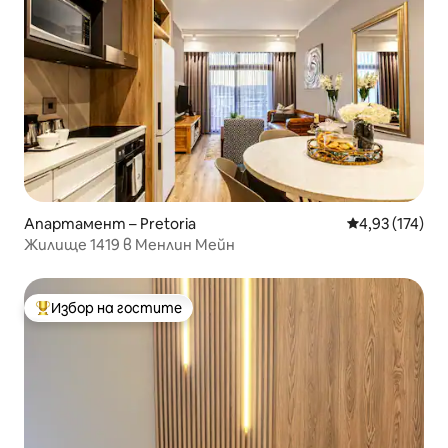
Апартамент – Pretoria
Средна оценка
4,93 (174)
Жилище 1419 в Менлин Мейн
Избор на гостите
Най-популярен избор на гостите