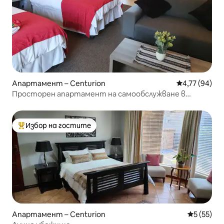
Апартамент – Centurion
Средна оценк
4,77 (94)
Просторен апартамент на самообслужване в
Центурион
Избор на гостите
Най-популярен избор на гостите
Апартамент – Centurion
Средна оц
5 (55)