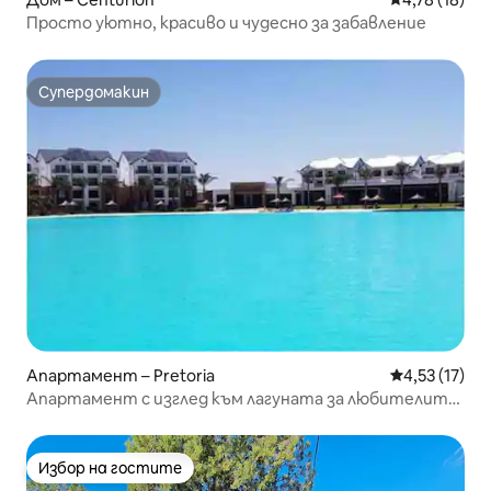
Просто уютно, красиво и чудесно за забавление
Супердомакин
Супердомакин
Апартамент – Pretoria
Средна оценк
4,53 (17)
Апартамент с изглед към лагуната за любителите
на водата
Избор на гостите
Избор на гостите