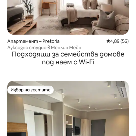
Апартамент – Pretoria
Средна оценк
4,89 (56)
Луксозно студио в Менлин Мейн
Подходящи за семейства домове
под наем с Wi-Fi
Избор на гостите
Избор на гостите