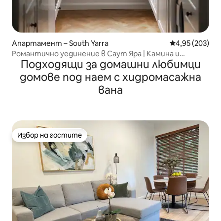
Апартамент – South Yarra
Средна оценка
4,95 (203)
Романтично уединение в Саут Яра | Камина и
Подходящи за домашни любимци
паркинг
домове под наем с хидромасажна
вана
Избор на гостите
Избор на гостите