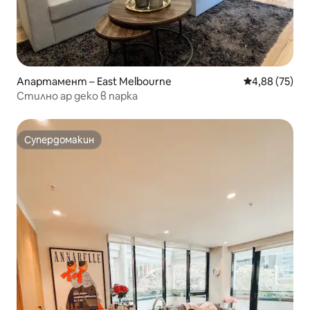
Апартамент – East Melbourne
Средна оценк
4,88 (75)
Стилно ар деко в парка
Супердомакин
Супердомакин