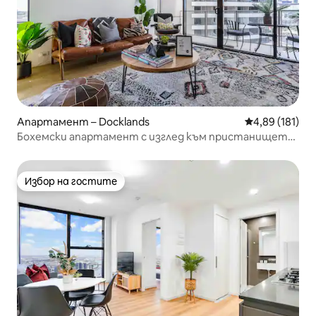
Апартамент – Docklands
Средна оценка
4,89 (181)
Бохемски апартамент с изглед към пристанището
на крайбрежната алея Ню Куей
Избор на гостите
Избор на гостите