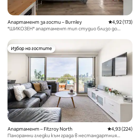
Апартамент за гости – Burnley
Средна оценка
4,92 (173)
*ШИКОЗЕН* апартамент тип студио близо до
Ричмънд и транспорт
Избор на гостите
Избор на гостите
Апартамент – Fitzroy North
Средна оценка
4,93 (224)
Панорамни гледки към града в нестандартния