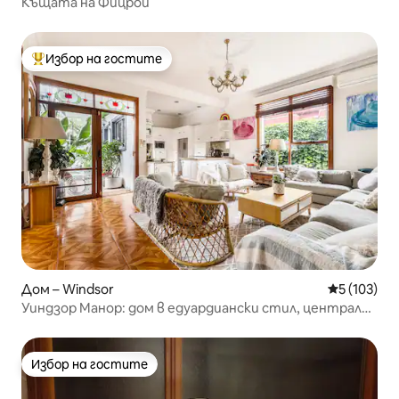
Къщата на Фицрой
Избор на гостите
Най-популярен избор на гостите
Дом – Windsor
Средна оце
5 (103)
Уиндзор Манор: дом в едуардиански стил, централно
разположен
Избор на гостите
Избор на гостите