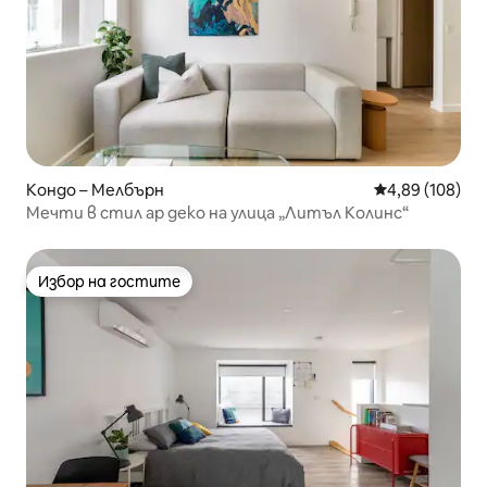
Кондо – Мелбърн
Средна оценка
4,89 (108)
Мечти в стил ар деко на улица „Литъл Колинс“
Избор на гостите
Избор на гостите