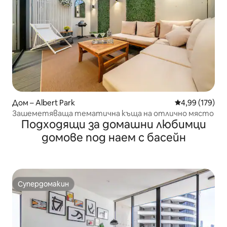
Дом – Albert Park
Средна оценка
4,99 (179)
Зашеметяваща тематична къща на отлично място
Подходящи за домашни любимци
домове под наем с басейн
Супердомакин
Супердомакин