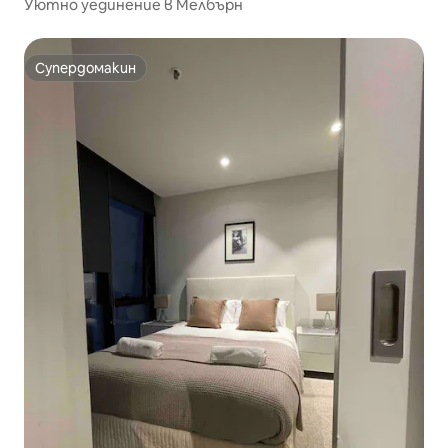
Уютно уединение в Мелбърн
Супердомакин
Супердомакин