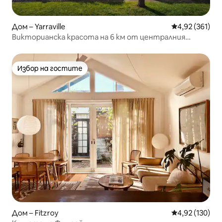
Дом – Yarraville
Средна оценка
4,92 (361)
Викторианска красота на 6 км от централния
бизнес район
Избор на гостите
Избор на гостите
Дом – Fitzroy
Средна оценка
4,92 (130)