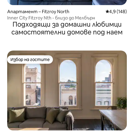
Апартамент – Fitzroy North
Средна оценк
4,9 (148)
Inner City Fitzroy Nth - близо до Мелбърн
Подходящи за домашни любимци
самостоятелни домове под наем
Избор на гостите
Избор на гостите