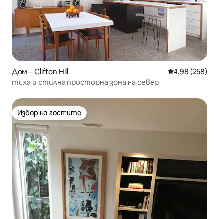
Дом – Clifton Hill
Средна оценка
4,98 (258)
тиха и стилна просторна зона на север
Избор на гостите
Избор на гостите