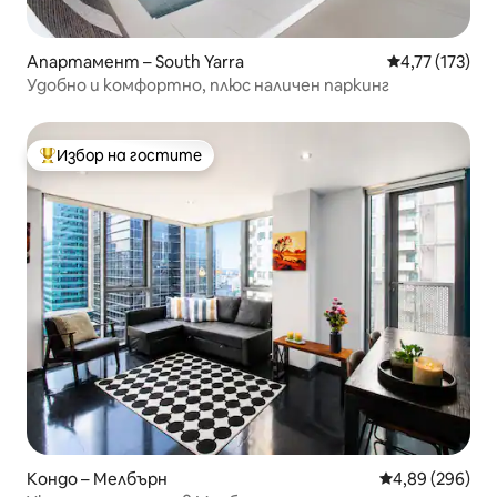
Апартамент – South Yarra
Средна оценка
4,77 (173)
Удобно и комфортно, плюс наличен паркинг
Избор на гостите
Най-популярен избор на гостите
Кондо – Мелбърн
Средна оценка
4,89 (296)