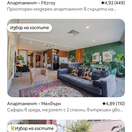
Апартамент – Fitzroy
Средна оценка
4,92 (449)
Просторен модерен апартамент в сърцето на
Фицрой
Избор на гостите
Избор на гостите
Апартамент – Мелбърн
Средна оценка
4,89 (110)
Сафари в града, мезонет с 2 спални, вътрешен двор
и спа
Избор на гостите
Най-популярен избор на гостите