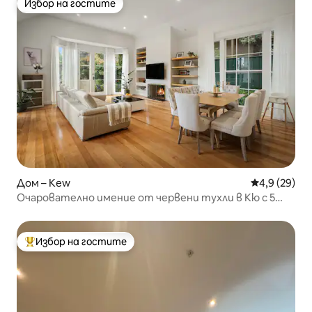
Избор на гостите
Избор на гостите
Дом – Kew
Средна оцен
4,9 (29)
Очарователно имение от червени тухли в Кю с 5
спални и къща за гости
Избор на гостите
Най-популярен избор на гостите