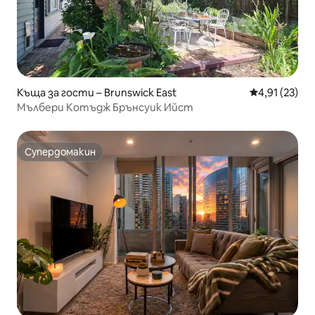
Къща за гости – Brunswick East
Средна оценк
4,91 (23)
Мълбери Котъдж Брънсуик Ийст
Супердомакин
Супердомакин