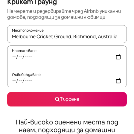
Крикет Граунд
Намерете и резервирайте чрез Airbnb уникални
домове, подходящи за домашни любимци
Местоположение
Когато резултатите се покажат, използвайте клавишите 
Настаняване
Освобождаване
Търсене
Най-високо оценени места под
наем, подходящи за домашни