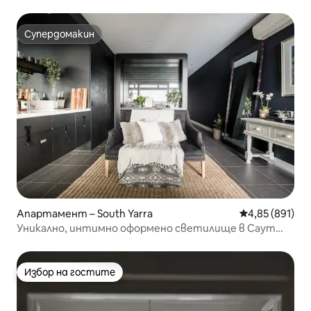
квартал Фицрой
Супердомакин
Супердомакин
Апартамент – South Yarra
Средна оценка
4,85 (891)
Уникално, интимно оформено светилище в Саут
Яра
Избор на гостите
Избор на гостите