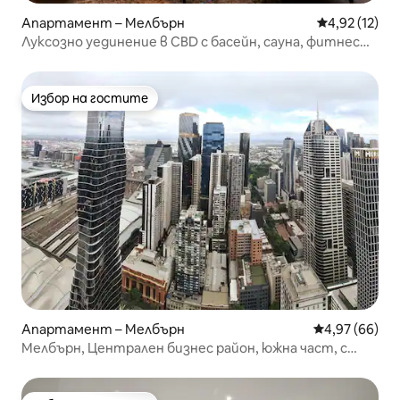
Апартамент – Мелбърн
Средна оценк
4,92 (12)
Луксозно уединение в CBD с басейн, сауна, фитнес
зала, подходящо за домашни любимци
Избор на гостите
Избор на гостите
Апартамент – Мелбърн
Средна оценк
4,97 (66)
Мелбърн, Централен бизнес район, южна част, с
балкон и 2 тоалетни