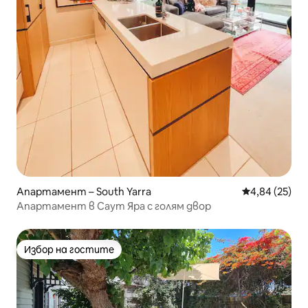
Апартамент – South Yarra
Средна оценк
4,84 (25)
Апартамент в Саут Яра с голям двор
Избор на гостите
Избор на гостите