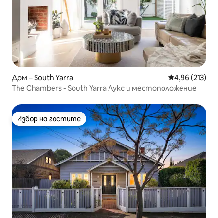
Дом – South Yarra
Средна оценка
4,96 (213)
The Chambers - South Yarra Лукс и местоположение
Избор на гостите
Избор на гостите