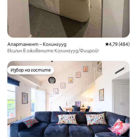
Апартамент – Колингууд
Средна оценка
4,79 (484)
Екшън в оживените Колингууд/Фицрой!
Избор на гостите
Избор на гостите