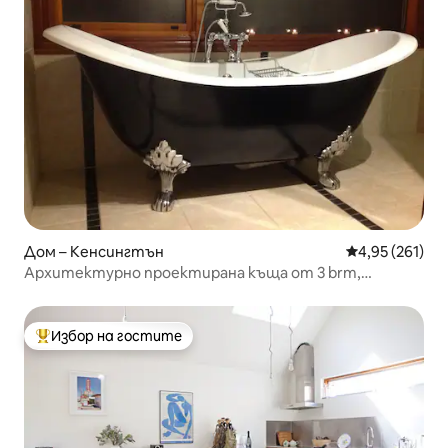
Дом – Кенсингтън
Средна оценка
4,95 (261)
Архитектурно проектирана къща от 3 brm,
разположена близо до CBD
Избор на гостите
Най-популярен избор на гостите