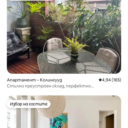
Апартамент – Колингууд
Средна оценка
4,94 (165)
Стилно преустроен склад, перфектно
местоположение
Избор на гостите
Избор на гостите