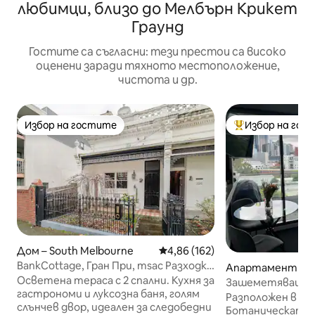
любимци, близо до Мелбърн Крикет
Граунд
Гостите са съгласни: тези престои са високо
оценени заради тяхното местоположение,
чистота и др.
Избор на гостите
Избор на гос
Избор на гостите
Най-популярен 
Дом – South Melbourne
Средна оценка: 4,86 от 5, 162
4,86 (162)
BankCottage, Гран При, msac Разходка
Апартамент – 
от пазара до централния бизнес
Осветена тераса с 2 спални. Кухня за
к
Зашеметяващи г
район
гастрономи и луксозна баня, голям
включен паркинг
Разположен в гр
слънчев двор, идеален за следобедни
Ботаническата 