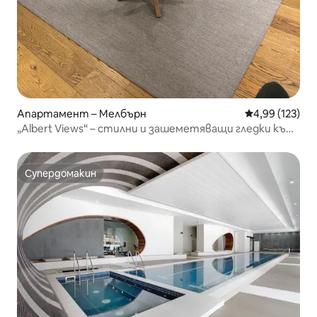
Апартамент – Мелбърн
Средна оценка
4,99 (123)
„Albert Views“ – стилни и зашеметяващи гледки към
града!
Супердомакин
Супердомакин