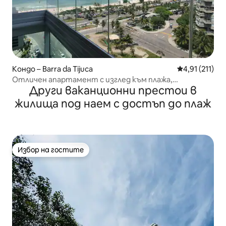
Кондо – Barra da Tijuca
Средна оценк
4,91 (211)
Отличен апартамент с изглед към плажа,
Други ваканционни престои в
всекидневна, 2 спални
жилища под наем с достъп до плаж
Избор на гостите
Избор на гостите