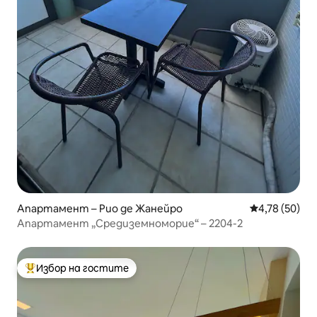
Апартамент – Рио де Жанейро
Средна оценк
4,78 (50)
Апартамент „Средиземноморие“ – 2204-2
Избор на гостите
Най-популярен избор на гостите