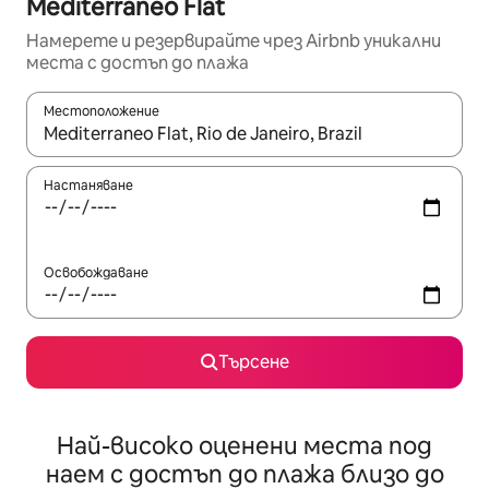
Mediterraneo Flat
Намерете и резервирайте чрез Airbnb уникални
места с достъп до плажа
Местоположение
Когато резултатите се покажат, използвайте клавишите 
Настаняване
Освобождаване
Търсене
Най-високо оценени места под
наем с достъп до плажа близо до