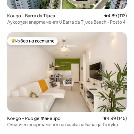
Кондо – Barra da Tijuca
Средна оценка
4,89 (113)
Луксозен апартамент в Barra da Tijuca Beach - Posto 4
Избор на гостите
Най-популярен избор на гостите
Кондо – Рио де Жанейро
Средна оценка
4,99 (145)
Отличен апартамент на плажа на Бара да Тижука.