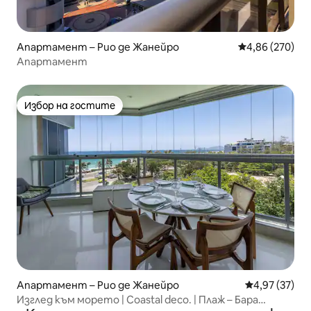
Апартамент – Рио де Жанейро
Средна оценка
4,86 (270)
Апартамент
Избор на гостите
Избор на гостите
Апартамент – Рио де Жанейро
Средна оценк
4,97 (37)
Изглед към морето | Coastal deco. | Плаж – Бара