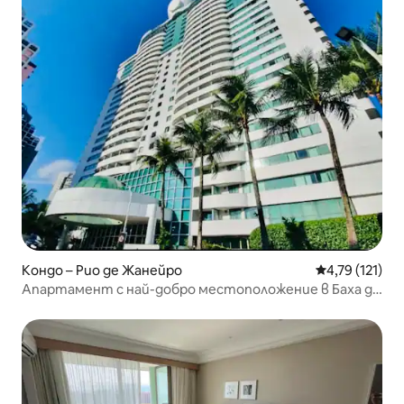
Кондо – Рио де Жанейро
Средна оценка
4,79 (121)
Апартамент с най-добро местоположение в Баха да
Тижука