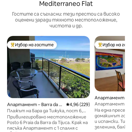
Mediterraneo Flat
Гостите са съгласни: тези престои са високо
оценени заради тяхното местоположение,
чистота и др.
Избор на гостите
Избор на гос
Най-популярен избор на гостите
Най-популярен 
Апартамент – Р
ро
Апартамент Mar
Апартамент – Barra da Tij
Средна оценка: 4,96 от 5, 229
4,96 (229)
природа•Уединен
uca
На една пресечка
Плажът на Бара да Тижука, пост 6,
домакинът говор
Barrabellavistamar
Привилегировано местоположение
и испански. Тихо място, много
Posto 6 Praia da Barra da Tijuca. Крак на
зеленина, балкон 
пясъка Апартамент с 1 спалня с