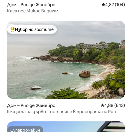
Дом – Рио де Жанейро
Средна оценка
4,87 (104)
Каса дос Микос Видигал
Избор на гостите
Най-популярен избор на гостите
Дом – Рио де Жанейро
Средна оценка
4,88 (643)
Къщата на дърво – потапяне в природата на Рио
Супердомакин