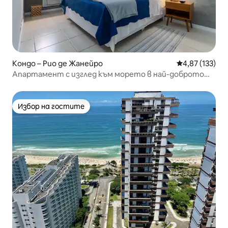
Кондо – Рио де Жанейро
Средна оценка
4,87 (133)
Апартамент с изглед към морето в най-доброто
местоположение в Бара
Избор на гостите
Избор на гостите