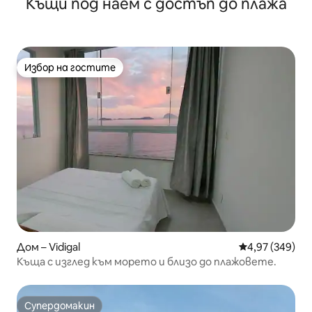
Къщи под наем с достъп до плажа
Посто 5
Избор на гостите
Избор на гостите
Дом – Vidigal
Средна оценка
4,97 (349)
Къща с изглед към морето и близо до плажовете.
Супердомакин
Супердомакин