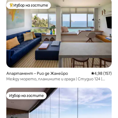
Избор на гостите
Най-популярен избор на гостите
Апартамент – Рио де Жанейро
Средна оценка
4,98 (157)
Между морето, планините и града | Студио 124 |
61 m²
Избор на гостите
Избор на гостите