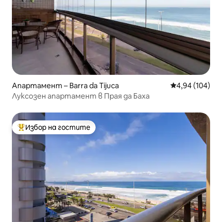
Апартамент – Barra da Tijuca
Средна оценка
4,94 (104)
Луксозен апартамент в Прая да Баха
Избор на гостите
Най-популярен избор на гостите