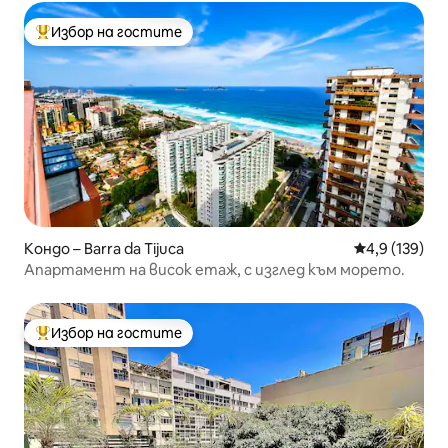
Избор на гостите
Най-популярен избор на гостите
Кондо – Barra da Tijuca
Средна оценк
4,9 (139)
Апартамент на висок етаж, с изглед към морето.
Избор на гостите
Най-популярен избор на гостите