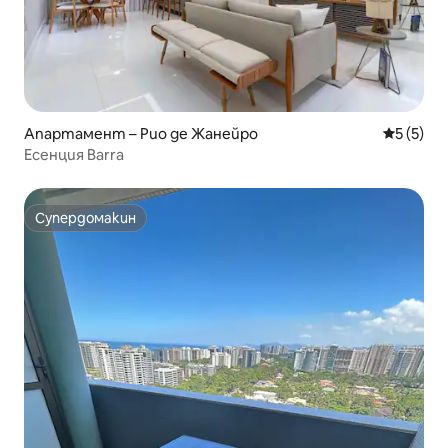
Апартамент – Рио де Жанейро
Средна о
5 (5)
Есенция Barra
Супердомакин
Супердомакин