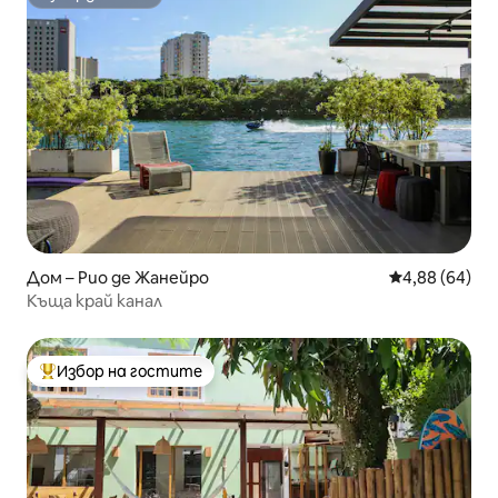
Супердомакин
Дом – Рио де Жанейро
Средна оценк
4,88 (64)
Къща край канал
Избор на гостите
Най-популярен избор на гостите