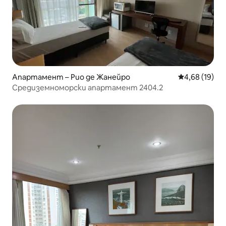
Апартамент – Рио де Жанейро
Средна оценк
4,68 (19)
Средиземноморски апартамент 2404.2