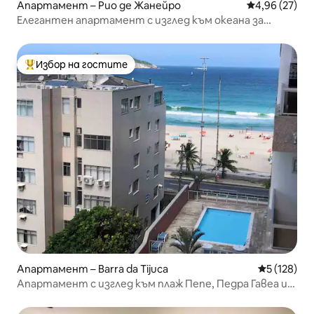
Апартамент – Рио де Жанейро
Средна оценк
4,96 (27)
Елегантен апартамент с изглед към океана за
релаксираща почивка!
Избор на гостите
Най-популярен избор на гостите
Апартамент – Barra da Tijuca
Средна оце
5 (128)
Апартамент с изглед към плаж Пепе, Педра Гавеа и
планините