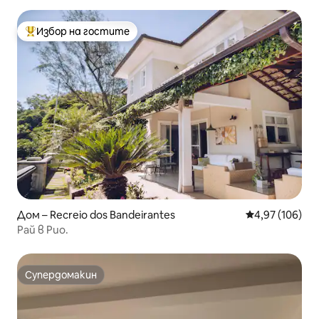
Избор на гостите
Най-популярен избор на гостите
Дом – Recreio dos Bandeirantes
Средна оценка
4,97 (106)
Рай в Рио.
Супердомакин
Супердомакин