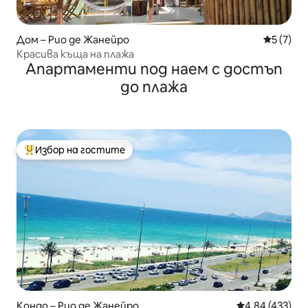
Дом – Рио де Жанейро
Средна о
5 (7)
Красива къща на плажа
Апартаменти под наем с достъп
до плажа
Избор на гостите
Най-популярен избор на гостите
Кондо – Рио де Жанейро
Средна оценка
4,84 (433)