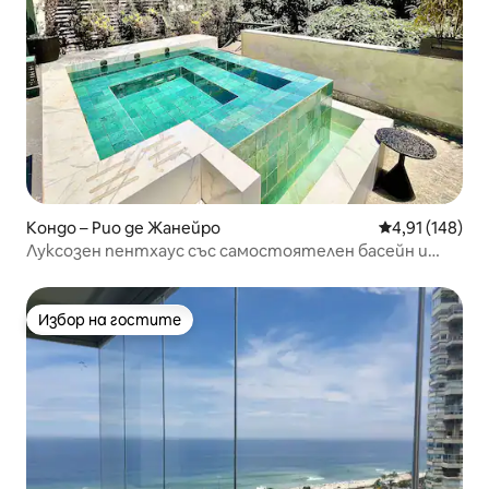
Кондо – Рио де Жанейро
Средна оценка
4,91 (148)
Луксозен пентхаус със самостоятелен басейн и
тераса в Ипанема
Избор на гостите
Избор на гостите