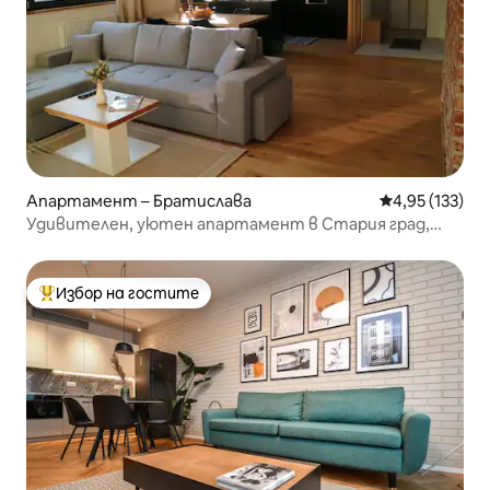
Апартамент – Братислава
Средна оценка
4,95 (133)
Удивителен, уютен апартамент в Стария град,
самостоятелно настаняване
Избор на гостите
Най-популярен избор на гостите