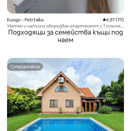
Кондо – Petržalka
Средна оценк
4,97 (111)
Уютен и напълно оборудван апартамент с 1 спалня и
Подходящи за семейства къщи под
климатик
наем
Супердомакин
Супердомакин