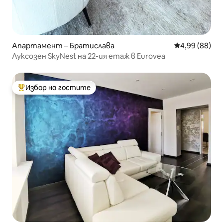
Апартамент – Братислава
Средна оценк
4,99 (88)
Луксозен SkyNest на 22-ия етаж в Eurovea
Избор на гостите
Най-популярен избор на гостите