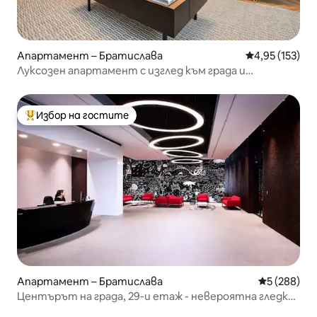
Апартамент – Братислава
Средна оценка
4,95 (153)
Луксозен апартамент с изглед към града и
безплатен паркинг
Избор на гостите
Най-популярен избор на гостите
Апартамент – Братислава
Средна оце
5 (288)
Центърът на града, 29-и етаж - невероятна гледка,
безплатно паркиране