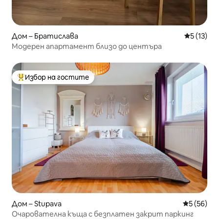
Дом – Братислава
Средна оц
5 (13)
Модерен апартамент близо до центъра
Избор на гостите
Най-популярен избор на гостите
Дом – Stupava
Средна оц
5 (56)
Очарователна къща с безплатен закрит паркинг