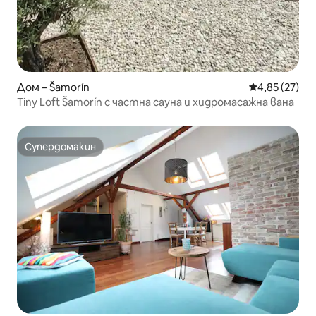
Дом – Šamorín
Средна оценк
4,85 (27)
Tiny Loft Šamorín с частна сауна и хидромасажна вана
Супердомакин
Супердомакин