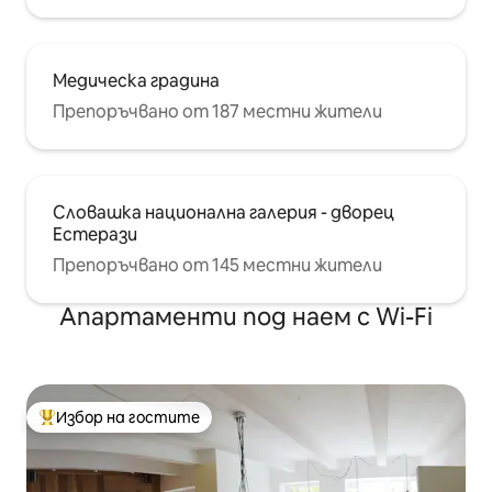
Медическа градина
Препоръчвано от 187 местни жители
Словашка национална галерия - дворец
Естерази
Препоръчвано от 145 местни жители
Апартаменти под наем с Wi-Fi
Избор на гостите
Най-популярен избор на гостите