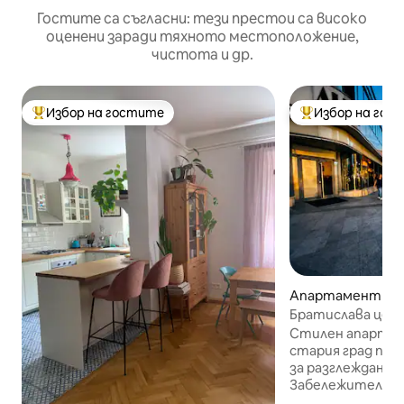
Гостите са съгласни: тези престои са високо
оценени заради тяхното местоположение,
чистота и др.
Избор на гостите
Избор на гос
Най-популярен избор на гостите
Най-популярен 
Апартамент – Б
ва
Братислава цент
апартамент
Стилен апартам
стария град пре
за разглеждане 
Забележителнос
ресторанти и ба