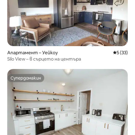
Апартамент – Уейкоу
Средна оц
5 (33)
Silo View – в сърцето на центъра
Супердомакин
Супердомакин