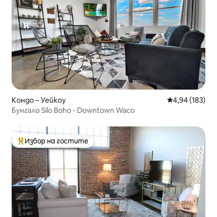
Кондо – Уейкоу
Средна оценка
4,94 (183)
Бунгало Silo Boho - Downtown Waco
Избор на гостите
Най-популярен избор на гостите