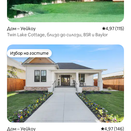
Дом – Уейкоу
Средна оценка
4,97 (115)
Twin Lake Cottage, близо до силози, BSR и Baylor
Избор на гостите
Избор на гостите
Дом – Уейкоу
Средна оценка
4,97 (146)