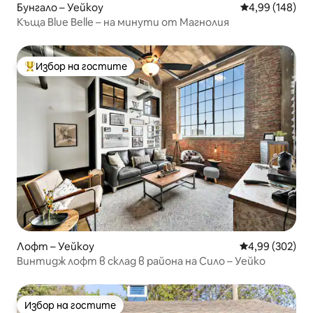
Бунгало – Уейкоу
Средна оценка
4,99 (148)
Къща Blue Belle – на минути от Магнолия
Избор на гостите
Най-популярен избор на гостите
Лофт – Уейкоу
Средна оценка
4,99 (302)
Винтидж лофт в склад в района на Сило – Уейко
Избор на гостите
Избор на гостите