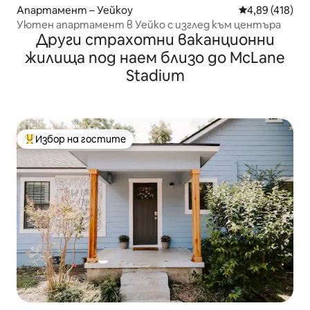
Апартамент – Уейкоу
Средна оценка
4,89 (418)
Уютен апартамент в Уейко с изглед към центъра
Други страхотни ваканционни
жилища под наем близо до McLane
Stadium
Избор на гостите
Най-популярен избор на гостите