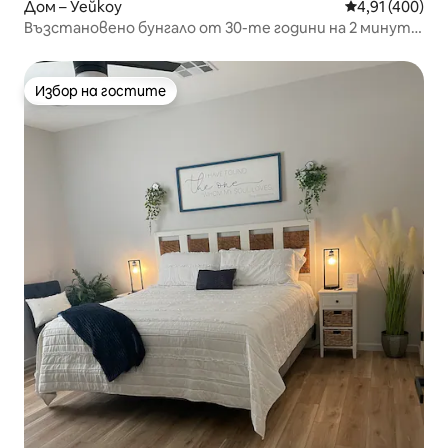
Дом – Уейкоу
Средна оценка
4,91 (400)
Възстановено бунгало от 30-те години на 2 минути
от Магнолия
Избор на гостите
Избор на гостите