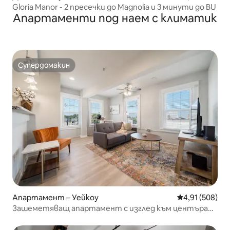
Gloria Manor - 2 пресечки до Magnolia и 3 минути до BU
Апартаменти под наем с климатик
Супердомакин
Супердомакин
Апартамент – Уейкоу
Средна оценка
4,91 (508)
Зашеметяващ апартамент с изглед към центъра
на Уейко