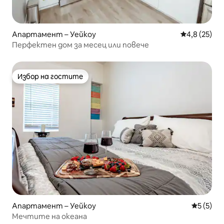
Апартамент – Уейкоу
Средна оцен
4,8 (25)
Перфектен дом за месец или повече
Избор на гостите
Избор на гостите
Апартамент – Уейкоу
Средна о
5 (5)
Мечтите на океана