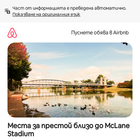
Пропускане
Част от информацията е преведена автоматично. 
към
Показване на оригиналния език
съдържанието
Пуснете обява в Airbnb
Места за престой близо до McLane
Stadium