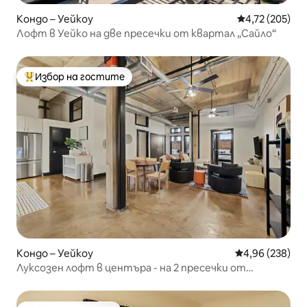
Кондо – Уейкоу
Средна оценка
4,72 (205)
Лофт в Уейко на две пресечки от квартал „Сайло“
Избор на гостите
Най-популярен избор на гостите
Кондо – Уейкоу
Средна оценка
4,96 (238)
Луксозен лофт в центъра - на 2 пресечки от
Магнолия Силос