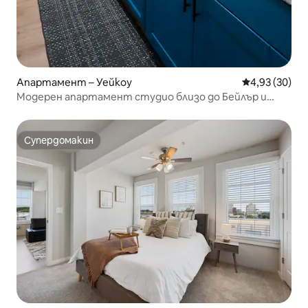
Апартамент – Уейкоу
Средна оценк
4,93 (30)
Модерен апартамент студио близо до Бейлър и
центъра на Уейко
Супердомакин
Супердомакин