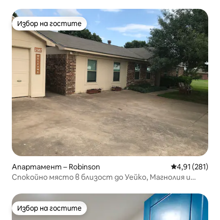
Избор на гостите
Избор на гостите
Апартамент – Robinson
Средна оценка
4,91 (281)
Спокойно място в близост до Уейко, Магнолия и
Бейлър
Избор на гостите
Избор на гостите