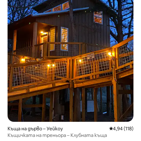
Къща на дърво – Уейкоу
Средна оценка
4,94 (118)
Къщичката на треньора – Клубната къща