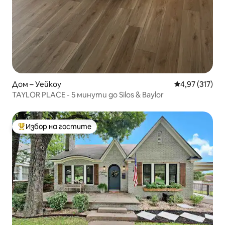
Дом – Уейкоу
Средна оценка
4,97 (317)
TAYLOR PLACE - 5 минути до Silos & Baylor
Избор на гостите
Най-популярен избор на гостите