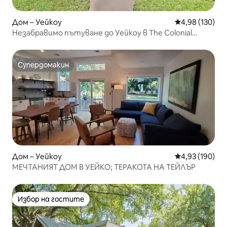
Дом – Уейкоу
Средна оценка
4,98 (130)
Незабравимо пътуване до Уейкоу в The Colonial
Tudor!
Супердомакин
Супердомакин
Дом – Уейкоу
Средна оценка
4,93 (190)
МЕЧТАНИЯТ ДОМ В УЕЙКО; ТЕРАКОТА НА ТЕЙЛЪР
Избор на гостите
Избор на гостите