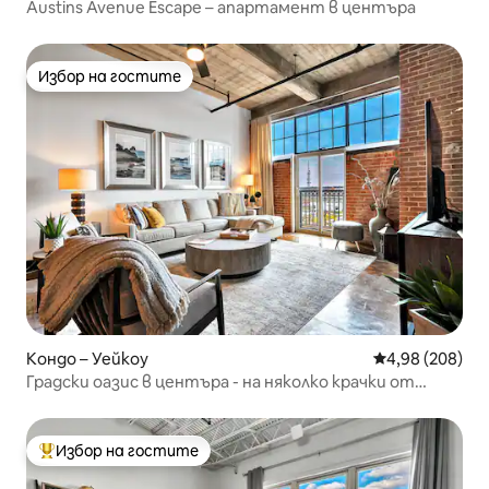
Austins Avenue Escape – апартамент в центъра
Избор на гостите
Избор на гостите
Кондо – Уейкоу
Средна оценка
4,98 (208)
Градски оазис в центъра - на няколко крачки от
силозите!
Избор на гостите
Най-популярен избор на гостите