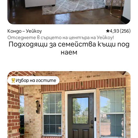
Кондо – Уейкоу
Средна оценка
4,93 (256)
Отседнете в сърцето на центъра на Уейкоу!
Подходящи за семейства къщи под
наем
Избор на гостите
Най-популярен избор на гостите