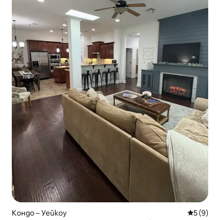
Кондо – Уейкоу
Средна о
5 (9)