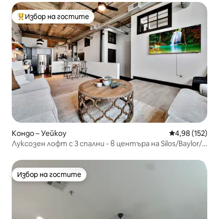
Избор на гостите
Най-популярен избор на гостите
Кондо – Уейкоу
Средна оценка
4,98 (152)
Луксозен лофт с 3 спални - в центъра на Silos/Baylor/
Център
Избор на гостите
Избор на гостите