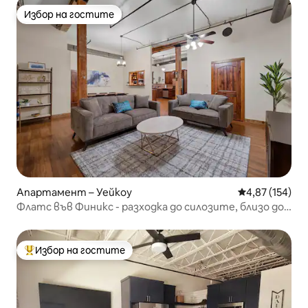
Избор на гостите
Избор на гостите
Апартамент – Уейкоу
Средна оценка
4,87 (154)
Флатс във Финикс - разходка до силозите, близо до
Бейлър/центъра на града
Избор на гостите
Най-популярен избор на гостите