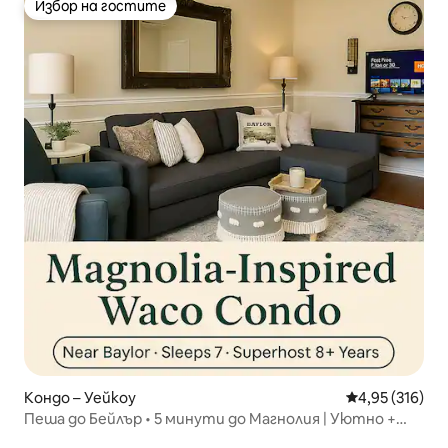
Избор на гостите
Избор на гостите
Кондо – Уейкоу
Средна оценка
4,95 (316)
Пеша до Бейлър • 5 минути до Магнолия | Уютно +
стилно