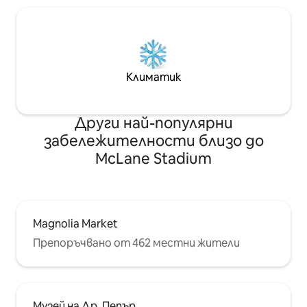
Климатик
Други най-популярни
забележителности близо до
McLane Stadium
Magnolia Market
Препоръчвано от 462 местни жители
Музей на Др. Пепър