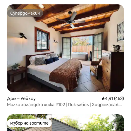
Супердомакин
Супердомакин
Дом – Уейкоу
Средна оценка
4,91 (453)
Малка холандска хижа #102 | Пикълбол | Хидромасажна
вана
Избор на гостите
Избор на гостите