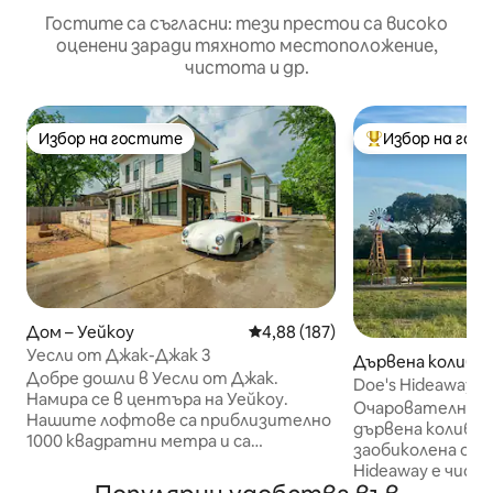
Гостите са съгласни: тези престои са високо
оценени заради тяхното местоположение,
чистота и др.
Избор на гостите
Избор на гос
Избор на гостите
Най-популярен 
Дом – Уейкоу
Средна оценка: 4,88 от 5, 187
4,88 (187)
Уесли от Джак-Джак 3
Дървена колиба –
Добре дошли в Уесли от Джак.
Doe's Hideaway –
Намира се в центъра на Уейкоу.
провинцията, к
Очарователна 
Нашите лофтове са приблизително
е на първо мяст
дървена колиба з
1000 квадратни метра и са
заобиколена от 
предназначени да настанят гости,
Hideaway е чисто нова сграда, която
които търсят кратка почивка в
предлага перфе