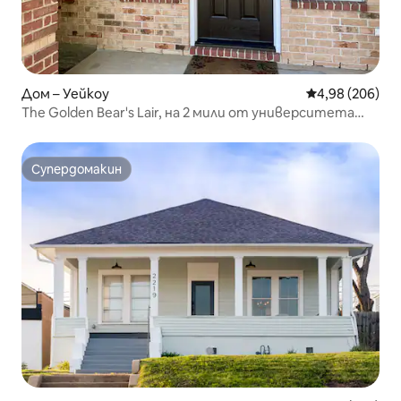
Дом – Уейкоу
Средна оценка
4,98 (206)
The Golden Bear's Lair, на 2 мили от университета
„Бейлър“
Супердомакин
Супердомакин