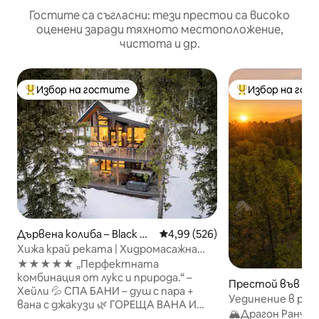
Гостите са съгласни: тези престои са високо
оценени заради тяхното местоположение,
чистота и др.
Избор на гостите
Избор на гос
Най-популярен избор на гостите
Най-популярен 
Дървена колиба – Black Ha
Средна оценка: 4,99 от 5, 526
4,99 (526)
wk
Хижа край реката | Хидромасажна
вана, огнище, парен душ
★★★★★ „Перфектната
комбинация от лукс и природа.“ –
Престой във фер
Хейли 💦 СПА БАНИ – душ с пара +
k Hawk
Уединение в ран
вана с джакузи 🌿 ГОРЕЩА ВАНА И
джакузи и сауна
🏔️Драгон Ранч 
ХАМАК – Насладете се на реката или