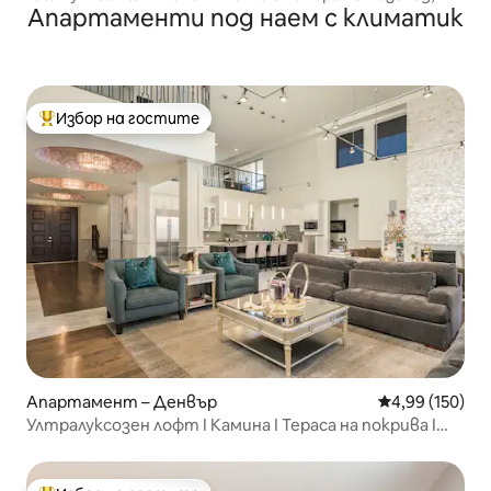
Апартаменти под наем с климатик
веранди, спа
Избор на гостите
Най-популярен избор на гостите
Апартамент – Денвър
Средна оценка
4,99 (150)
Ултралуксозен лофт I Камина I Тераса на покрива I
RiNo