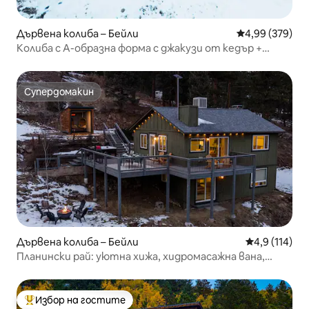
Дървена колиба – Бейли
Средна оценка
4,99 (379)
Колиба с А-образна форма с джакузи от кедър +
мрежа за наблюдение на звездите
Супердомакин
Супердомакин
Дървена колиба – Бейли
Средна оценк
4,9 (114)
Планински рай: уютна хижа, хидромасажна вана,
сауна и ИЗГЛЕДИ
Избор на гостите
Най-популярен избор на гостите