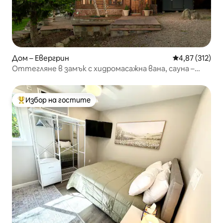
Дом – Евергрин
Средна оценка
4,87 (312)
Оттегляне в замък с хидромасажна вана, сауна –
близо до Денвър!
Избор на гостите
Най-популярен избор на гостите