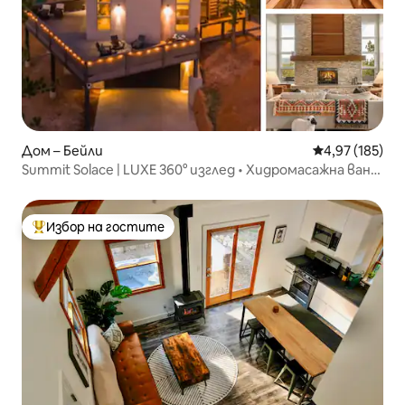
Дом – Бейли
Средна оценка
4,97 (185)
Summit Solace | LUXE 360° изглед • Хидромасажна вана
• Игри
Избор на гостите
Най-популярен избор на гостите