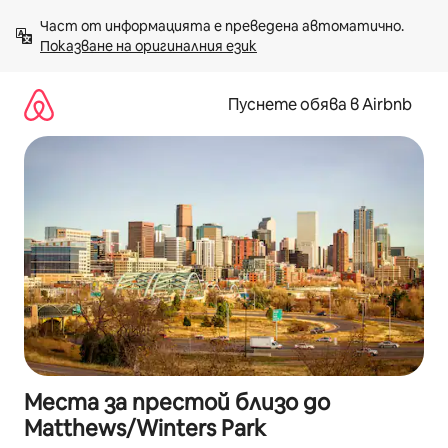
Пропускане
Част от информацията е преведена автоматично. 
към
Показване на оригиналния език
съдържанието
Пуснете обява в Airbnb
Места за престой близо до
Matthews/Winters Park