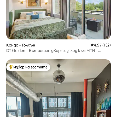
Кондо – Голдън
Средна оценка
4,97 (132)
DT Golden – вътрешен двор с изглед към MTN –
невероятно местоположение!
Избор на гостите
Най-популярен избор на гостите