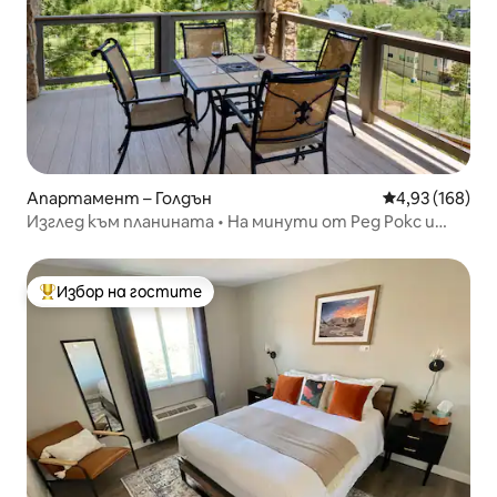
Апартамент – Голдън
Средна оценка
4,93 (168)
Изглед към планината • На минути от Ред Рокс и
пешеходни маршрути
Избор на гостите
Най-популярен избор на гостите