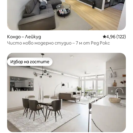
Кондо – Лейкуд
Средна оценка
4,96 (122)
Чисто ново модерно студио – 7 м от Ред Рокс
Избор на гостите
Избор на гостите