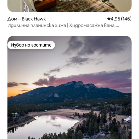
Дом – Black Hawk
Средна оценка
4,95 (146)
Идилична планинска хижа | Хидромасажна вана,
място за лагерен огън, гледки
Избор на гостите
Избор на гостите