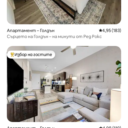
Апартамент – Голдън
Средна оценка
4,95 (183)
Сърцето на Голдън – на минути от Ред Рокс
Избор на гостите
Най-популярен избор на гостите