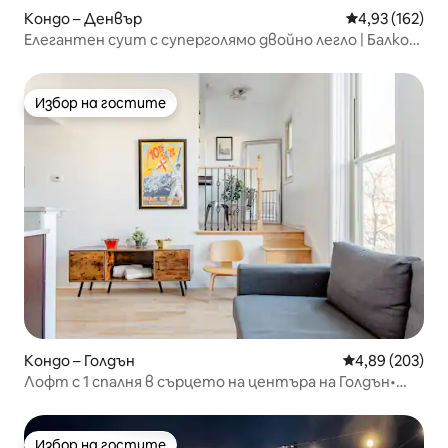
Кондо – Денвър
Средна оценка
4,93 (162)
Елегантен суит с суперголямо двойно легло | Балкон
| Изглед към центъра | Tesoro
Избор на гостите
Избор на гостите
Кондо – Голдън
Средна оценка
4,89 (203)
Лофт с 1 спалня в сърцето на центъра на Голдън•
Всичко е на пешеходно разстояние
Избор на гостите