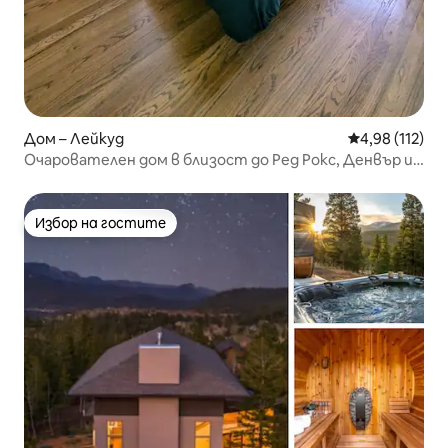
Дом – Лейкуд
Средна оценка
4,98 (112)
Очарователен дом в близост до Ред Рокс, Денвър и
планините
Избор на гостите
Избор на гостите