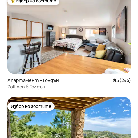
Избор на гостите
Най-популярен избор на гостите
Апартамент – Голдън
Средна оце
5 (295)
Zoll-den в Голдън!
Избор на гостите
Избор на гостите