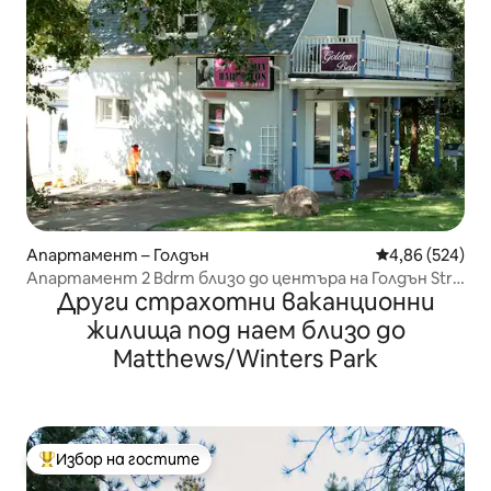
Апартамент – Голдън
Средна оценка
4,86 (524)
Апартамент 2 Bdrm близо до центъра на Голдън Str
Други страхотни ваканционни
-23 -0024
жилища под наем близо до
Matthews/Winters Park
Избор на гостите
Най-популярен избор на гостите