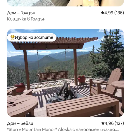
Дом – Голдън
Средна оценка
4,99 (136)
Къщичка в Голдън
Избор на гостите
Най-популярен избор на гостите
Дом – Бейли
Средна оценка
4,96 (127)
*Starry Mountain Manor* Люлка с панорамен изглед,