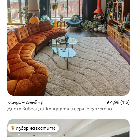
Кондо – Денвър
Средна оценка
4,98 (112)
Диско вибрации, концерти и игри, безплатно
паркиране в центъра
Избор на гостите
Най-популярен избор на гостите