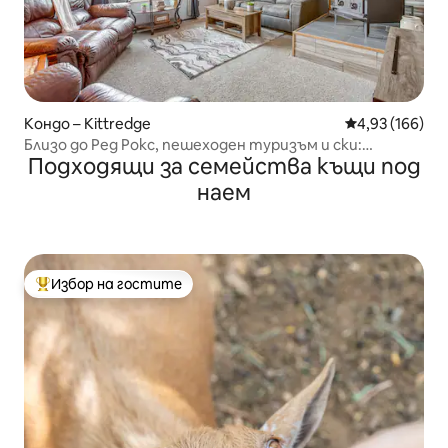
Кондо – Kittredge
Средна оценка
4,93 (166)
Близо до Ред Рокс, пешеходен туризъм и ски:
Подходящи за семейства къщи под
апартамент в Китредж!
наем
Избор на гостите
Най-популярен избор на гостите