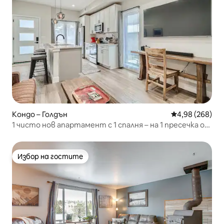
Кондо – Голдън
Средна оценка
4,98 (268)
1 чисто нов апартамент с 1 спалня – на 1 пресечка от
главната улица
Избор на гостите
Избор на гостите