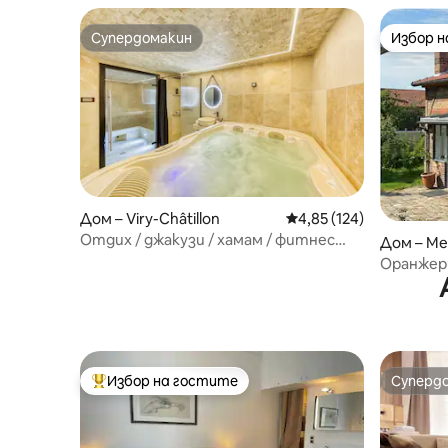
Супердомакин
Избор 
Супердомакин
Избор 
Дом – Viry-Châtillon
Средна оценка: 4,85 о
4,85 (124)
Отдих / джакузи / хамам / фитнес
Дом – M
зала
Оранжери
Избор на гостите
Суперд
Най-популярен избор на гостите
Суперд