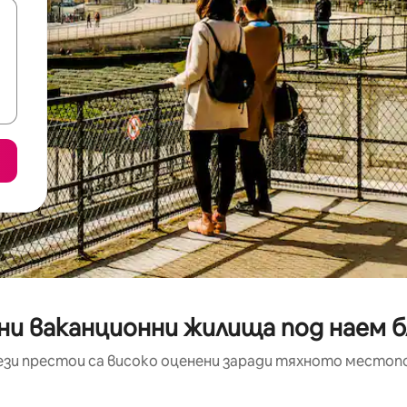
ни ваканционни жилища под наем б
ези престои са високо оценени заради тяхното местоп