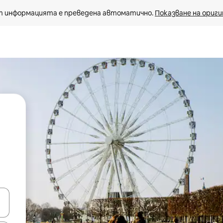
 информацията е преведена автоматично. 
Показване на ориги
е клавишите със стрелки нагоре и надолу или навигирайте с д