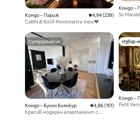
Кондо – 
So Marai
Кондо – Париж
Средна оценка: 4,94 о
4,94 (239)
слънчев 
CaBiN iE RoOf Montmartre View♥
Супердомакин
Избор 
Супердомакин
Избор 
Кондо – 
Petit Ver
Кондо – Булон Биянкур
Средна оценка: 4,86 о
4,86 (151)
апартам
Красив модерен апартамент с
изглед към Айфеловата кула