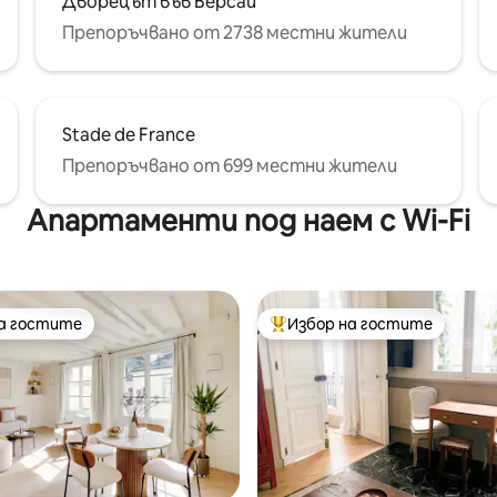
Дворецът във Версай
Препоръчвано от 2738 местни жители
Stade de France
Препоръчвано от 699 местни жители
Апартаменти под наем с Wi-Fi
на гостите
Избор на гостите
на гостите
Най-популярен избор на гос