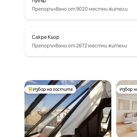
Лувър
Препоръчвано от 9020 местни жители
Сакре Кьор
Препоръчвано от 2672 местни жители
Избор на гостите
Избор 
Най-популярен избор на гостите
Избор 