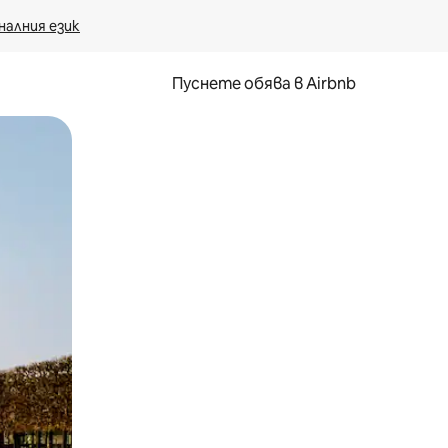
налния език
Пуснете обява в Airbnb
окосване или плъзгане.