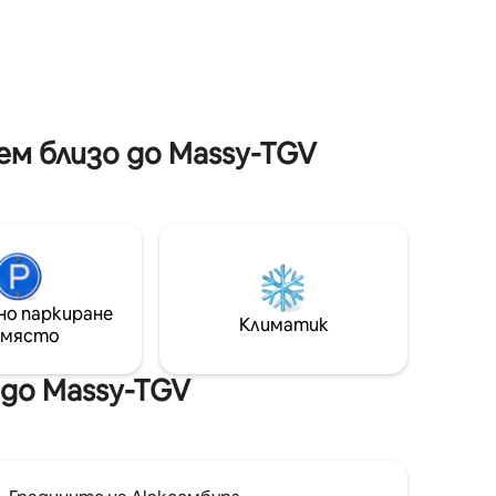
кърпи и
Между релаксация, бягство от
ежедневието и емоции всеки детайл
 ▶️
е обмислен, за да ви предложи
вити
завладяваща, елегантна и
сивия ми
незабравима почивка. Осмелете се
и топла
да прекрачите прага...
м близо до Massy-TGV
но паркиране
Климатик
 място
до Massy-TGV