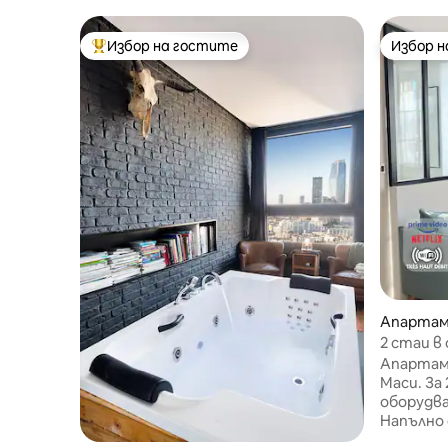
Избор на гостите
Избор 
Най-популярен избор на гостите
Избор 
Апартам
2 стаи в
Апартам
Маси. За 2 - ма души, напълно
оборудва
Напълно 
микровъл