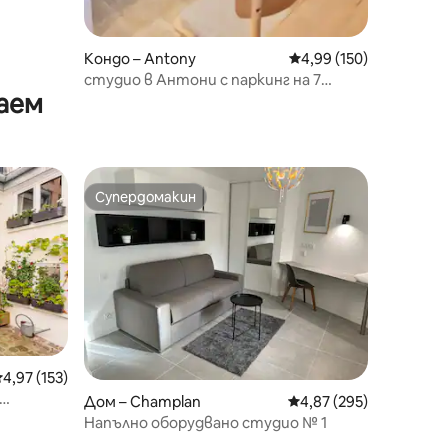
Кондо – Antony
Средна оценка: 4,99 
4,99 (150)
студио в Антони с паркинг на 7
аем
минути от RER B
Супердомакин
тите
Супердомакин
редна оценка: 4,97 от 5, 153 отзива
4,97 (153)
Дом – Champlan
Средна оценка: 4,87 
4,87 (295)
Напълно оборудвано студио № 1