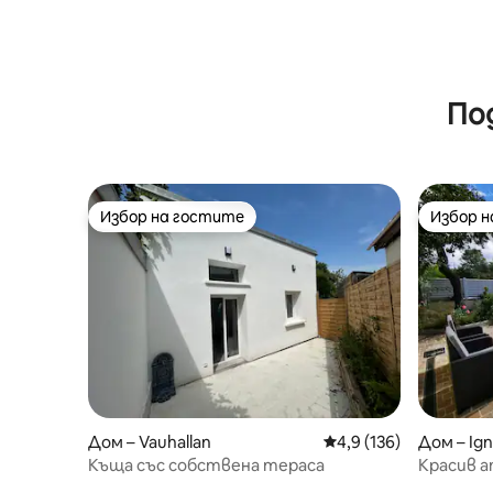
По
Избор на гостите
Избор 
Избор на гостите
Избор 
Дом – Vauhallan
Средна оценка: 4,9 о
4,9 (136)
Дом – Ig
Къща със собствена тераса
Красив 
етаж на