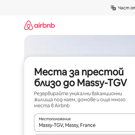
Пропускане
Част от
към
съдържанието
Места за престой
близо до Massy-TGV
Резервирайте уникални ваканционни
жилища под наем, домове и още много
места в Airbnb
Местоположение
Когато резултатите се покажат, използвайт