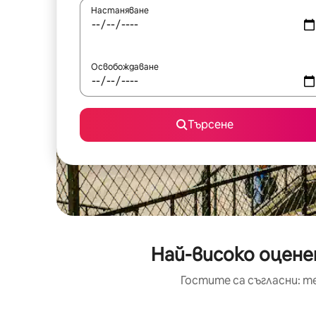
Настаняване
Освобождаване
Търсене
Най-високо оцене
Гостите са съгласни: т