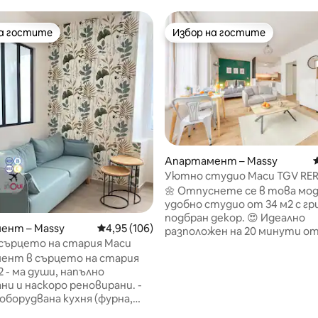
на гостите
Избор на гостите
на гостите
Избор на гостите
Апартамент – Massy
Уютно студио Маси TGV RER 
100 метра
🌼 Отпуснете се в това мод
удобно студио от 34 м2 с г
подбран декор. 😍 Идеално
ент – Massy
Средна оценка: 4,95 от 5, 106 отзива
4,95 (106)
разположен на 20 минути от
 сърцето на стария Маси
на 1 минута пеша от станц
ент в сърцето на стария
Massy TGV и RER B&C Massy - P
Оферта за ⚜️ трансфер от
ни и наскоро реновирани. -
летището/гарата при заявка 
оборудвана кухня (фурна,
Скорошни, сигурни и напълн
нова печка, котлон и др.) -
оборудвани Fiber ▶️ Wi - Fi, Sm