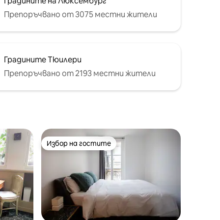
Градините на Люксембург
Препоръчвано от 3075 местни жители
Градините Тюилери
Препоръчвано от 2193 местни жители
Избор на гостите
тите
Избор на гостите