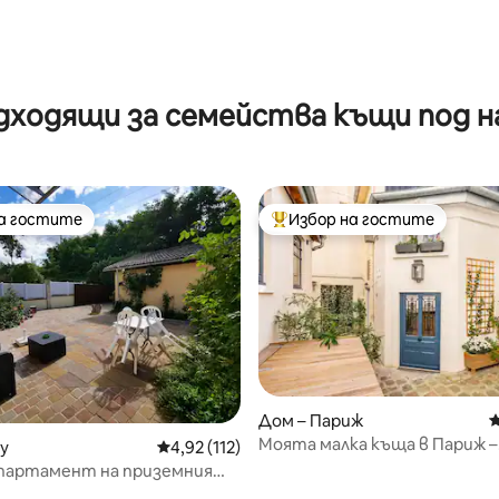
дходящи за семейства къщи под н
на гостите
Избор на гостите
на гостите
Най-популярен избор на гос
Дом – Париж
С
Моята малка къща в Париж –
т 5, 136 отзива
ny
Средна оценка: 4,92 от 5, 112 отзива
4,92 (112)
Климатик – Паркинг
апартамент на приземния
 еднофамилна къща